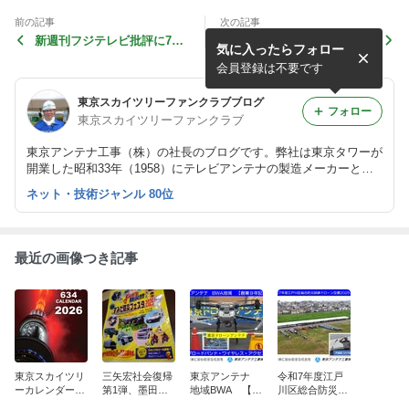
前の記事
次の記事
新週刊フジテレビ批評に7回
ブログ3連発第1弾！新色ス
気に入ったらフォロー
目の出演の予定：8月27日
カイツリー消しゴムを発売日
（土）5：00～
にゲット～！！2011.8.16
会員登録は不要です
東京スカイツリーファンクラブブログ
フォロー
東京スカイツリーファンクラブ
東京アンテナ工事（株）の社長のブログです。弊社は東京タワーが
開業した昭和33年（1958）にテレビアンテナの製造メーカーとし
て創業しました。
ネット・技術ジャンル 80位
最近の画像つき記事
東京スカイツリ
三矢宏社会復帰
東京アンテナ
令和7年度江戸
ーカレンダー10
第1弾、墨田区
地域BWA 【創
川区総合防災訓
周年、新湯さん
防災フェスタ20
業9年記念】
練ドローン空撮