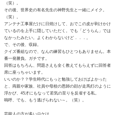
（笑）。
その後、世界史の有名先生の神野先生と一緒にメイク。
（笑）。
アンテナ工事屋だけに日焼けして、おでこの皮が剥けかけ
ているのを上手に隠していただく。でも「どうらん」では
なかったみたい。よくわからないけど．．．。
で、その後、収録。
クイズ番組なので、なんの練習もひとつもありません。本
番一発勝負。ガチです。
回答はもちろん、問題さえも全く教えてもらえずに回答者
席に座っちゃいます。
いいのか？？学生時代にもっと勉強しておけばよかった
と、両親や家族、社員や母校の恩師の顔が走馬灯のように
浮かび、45才にもなって若気の至りを反省する私。
嗚呼、でも、もう逃げられない～。（笑）。
芸能人の方が多いロケは、