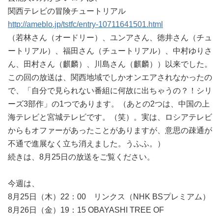
関西テレビの冒険チュートリアル
http://ameblo.jp/tstfc/entry-10711641501.html
（若林さん（オードリー）、ユンアさん、徳井さん（チュ
ートリアル）、福田さん（チュートリアル）、中村ゆりさ
ん、田村さん（麒麟）、川島さん（麒麟））以来でした。
この回の放送は、関西地域でしかオンエアされなかったの
で、「自分で見られない番組に何故に出ちゃうの？！シリ
ーズ3部作」の1つであります。（あとの2つは、中国の上
海テレビと宮城テレビです。（笑）。実は、ロシアテレビ
からもオファーがあったことがありますが、意思の疎通が
不通で進展なく立ち消えました。うふふ。）
続きは、8月25日の放送をご覧ください。
今週は、
8月25日（木）22：00 リンクス（NHK BSプレミアム）
8月26日（金）19：15 OBAYASHI TREE OF