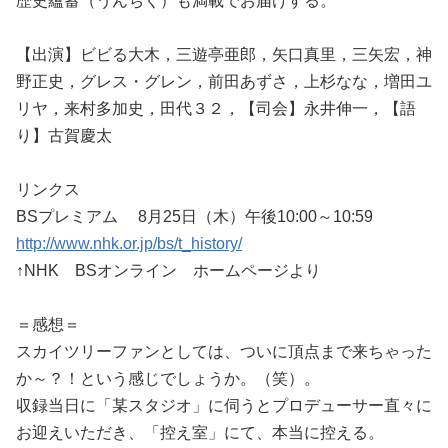
歴史蘊蓄（うんちく）も満載でお届けする。
【出演】ビビる大木，三遊亭亜郎，矢口真里，三矢宏，神
野正史，グレス・グレン，前田あずさ，上杉なな，増田ユ
リヤ，来村多加史，田代３２，【司会】永井伸一，【語
り】古賀慶太
リンクス
BSプレミアム 8月25日（木）午後10:00～10:59
http://www.nhk.or.jp/bs/t_history/
↑NHK BSオンライン ホームページより
＝感想＝
スカイツリーファンとしては、ついに頂点まで来ちゃった
か～？！という感じでしょうか。（笑）。
収録当日に「某スタジオ」に伺うとプロデューサー直々に
お迎えいただき、「控え室」にて、本当に控える。