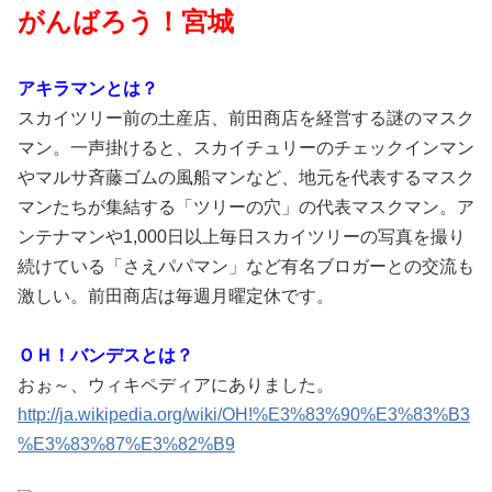
がんばろう！宮城
アキラマンとは？
スカイツリー前の土産店、前田商店を経営する謎のマスク
マン。一声掛けると、スカイチュリーのチェックインマン
やマルサ斉藤ゴムの風船マンなど、地元を代表するマスク
マンたちが集結する「ツリーの穴」の代表マスクマン。ア
ンテナマンや1,000日以上毎日スカイツリーの写真を撮り
続けている「さえパパマン」など有名ブロガーとの交流も
激しい。前田商店は毎週月曜定休です。
ＯＨ！バンデスとは？
おぉ～、ウィキペディアにありました。
http://ja.wikipedia.org/wiki/OH!%E3%83%90%E3%83%B3
%E3%83%87%E3%82%B9