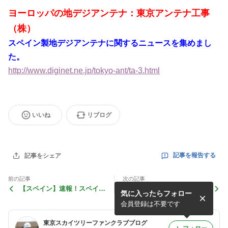
ヨーロッパの地デジアンテナ：東京アンテナ工事
（株）
スペイン製地デジアンテナに関するニュースを集めまし
た。
http://www.diginet.ne.jp/tokyo-ant/ta-3.html
いいね
リブログ
記事を報告する
記事をシェア
前の記事
次の記事
【スペイン】速報！スペイン
週末は東京スカイツリー写真
気に入ったらフォロー
大使館、地デジアンテナ工
と東京スカイツリーファンク
事！！
ラブの更新をしました。クイ
会員登録は不要です
ズは、お休み。
東京スカイツリーファンクラブブログ