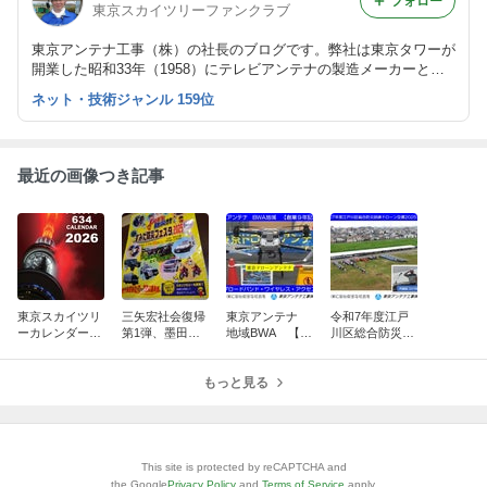
フォロー
東京スカイツリーファンクラブ
東京アンテナ工事（株）の社長のブログです。弊社は東京タワーが
開業した昭和33年（1958）にテレビアンテナの製造メーカーとし
て創業しました。
ネット・技術ジャンル 159位
最近の画像つき記事
東京スカイツリ
三矢宏社会復帰
東京アンテナ
令和7年度江戸
ーカレンダー10
第1弾、墨田区
地域BWA 【創
川区総合防災訓
周年、新湯さん
防災フェスタ20
業9年記念】
練ドローン空撮
ありがとうスペ
25：脳出血から
ブロードバン
2025.9.4：東京
シャル
奇跡の復活！
もっと見る
ド・ワイヤレ
ドローンアンテ
ス・アクセス
ナ
東京ドローン
This site is protected by reCAPTCHA and
the Google
Privacy Policy
and
Terms of Service
apply.