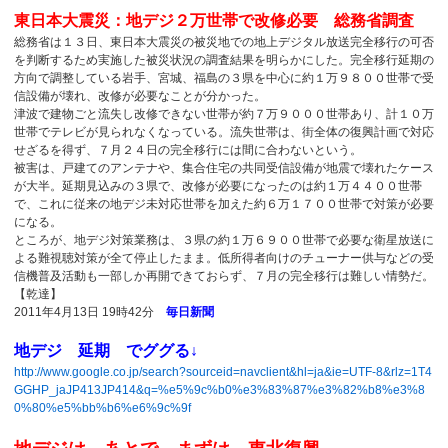
東日本大震災：地デジ２万世帯で改修必要 総務省調査
総務省は１３日、東日本大震災の被災地での地上デジタル放送完全移行の可否
を判断するため実施した被災状況の調査結果を明らかにした。完全移行延期の
方向で調整している岩手、宮城、福島の３県を中心に約１万９８００世帯で受
信設備が壊れ、改修が必要なことが分かった。
津波で建物ごと流失し改修できない世帯が約７万９０００世帯あり、計１０万
世帯でテレビが見られなくなっている。流失世帯は、街全体の復興計画で対応
せざるを得ず、７月２４日の完全移行には間に合わないという。
被害は、戸建てのアンテナや、集合住宅の共同受信設備が地震で壊れたケース
が大半。延期見込みの３県で、改修が必要になったのは約１万４４００世帯
で、これに従来の地デジ未対応世帯を加えた約６万１７００世帯で対策が必要
になる。
ところが、地デジ対策業務は、３県の約１万６９００世帯で必要な衛星放送に
よる難視聴対策が全て停止したまま。低所得者向けのチューナー供与などの受
信機普及活動も一部しか再開できておらず、７月の完全移行は難しい情勢だ。
【乾達】
2011年4月13日 19時42分
毎日新聞
地デジ 延期 でググる↓
http://www.google.co.jp/search?sourceid=navclient&hl=ja&ie=UTF-8&rlz=1T4
GGHP_jaJP413JP414&q=%e5%9c%b0%e3%83%87%e3%82%b8%e3%8
0%80%e5%bb%b6%e6%9c%9f