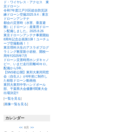
ド・ワイヤレス・アクセス 東
京ドローン
令和7年度江戸川区総合防災訓
練ドローン空撮2025.9.4：東京
ドローンアンテナ
都会の災害時（水害、垂直避
難）にドローン：産業用ドロー
ン配備しました。2025.8.26
東京ドローンアンテナ事業開始
8周年記念企画第1弾！ユーチュ
ーブ空撮動画！！
東京理科大生のアスラボプログ
ラミング教室新小岩校、開校一
周年‼2025年7月
ドローン災害時用ホンダキャノ
ピー、いまだ走行距離40キロ。
配備から5年。
【SNS初公開】東邦大東邦同窓
会（自生人）が6年前に制作し
た校歌ドローン動画他
東邦大東邦中学ハンドボール
部、千葉県大会優勝!!関東大会
出場決定!!
[
一覧を見る
]
[
画像一覧を見る
]
カレンダー
<<
8月
>>