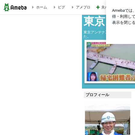
夫が入院する日に行
ホーム
ピグ
アメブロ
【地デジ】地デジは延期しなくても大丈夫なのか。その9：2万
東京スカ
東京アンテナ工事（株）の社長
た。
プロフィール