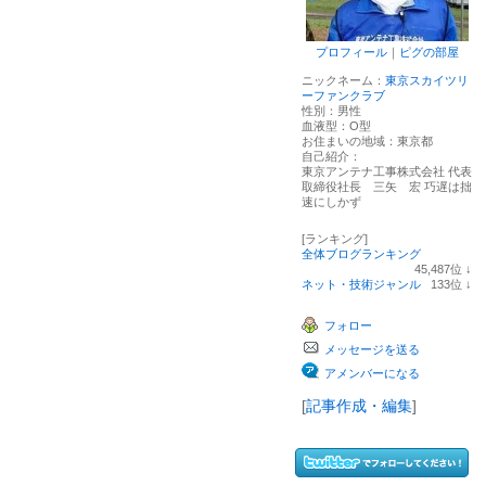
プロフィール
｜
ピグの部屋
ニックネーム：
東京スカイツリ
ーファンクラブ
性別：
男性
血液型：
O型
お住まいの地域：
東京都
自己紹介：
東京アンテナ工事株式会社 代表
取締役社長 三矢 宏 巧遅は拙
速にしかず
[ランキング]
全体ブログランキング
45,487
位
↓
ラ
ネット・技術ジャンル
133
位
↓
ン
ラ
キ
ン
フォロー
ン
キ
グ
ン
メッセージを送る
下
グ
降
下
アメンバーになる
降
[
記事作成・編集
]