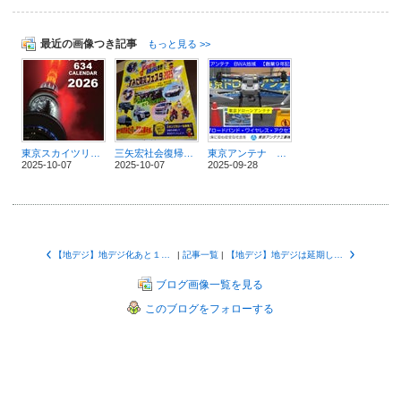
最近の画像つき記事
もっと見る >>
東京スカイツリーカレンダー10周年、新湯さんありがとうスペシャル
三矢宏社会復帰第1弾、墨田区防災フェスタ2025：脳出血から奇跡の復活！
東京アンテナ 地域BWA 【創業9年記念】 ブロードバンド・ワイヤレス・アクセス 東京ドローン
2025-10-07
2025-10-07
2025-09-28
【地デジ】地デジ化あと１００日 完全移行の御旗を降ろしては：愛媛新聞
|
記事一覧
|
【地デジ】地デジは延期しなくても大丈夫なのか。その8：北海道東北知事会、国に特別立法要望。延期も
ブログ画像一覧を見る
このブログをフォローする