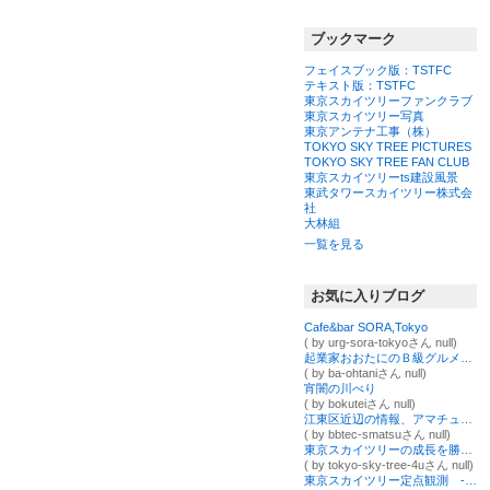
ブックマーク
フェイスブック版：TSTFC
テキスト版：TSTFC
東京スカイツリーファンクラブ
東京スカイツリー写真
東京アンテナ工事（株）
TOKYO SKY TREE PICTURES
TOKYO SKY TREE FAN CLUB
東京スカイツリーts建設風景
東武タワースカイツリー株式会
社
大林組
一覧を見る
お気に入りブログ
Cafe&bar SORA,Tokyo
( by urg-sora-tokyoさん null)
起業家おおたにのＢ級グルメとＢ級人生
( by ba-ohtaniさん null)
宵闇の川べり
( by bokuteiさん null)
江東区近辺の情報、アマチュア無線局「JR2CCH」の運用、無線機器の製作などを発信するブログ
( by bbtec-smatsuさん null)
東京スカイツリーの成長を勝手に綴るブログ～シーズンⅠ～
( by tokyo-sky-tree-4uさん null)
東京スカイツリー定点観測 ‐下町観測所 記録保管室‐