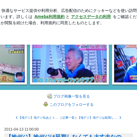
ったランチ
新規登録
ログ
芸能人ブログ
人気ブログ
世帯で改修必要 総務省調査結果概要速報 | 東京スカイツリ
イツリーファンクラブブロ
のブログです。弊社は東京タワーが開業した昭和33年（1958）にテレビアンテナ
ブログ画像一覧を見る
このブログをフォローする
【地デジ】地デジ化あと１００日 完全移行の御旗を降ろしては：愛媛新聞
|
記事一覧
|
【地デジ】地デジは延期しなくても大丈夫なのか。その8：北海道東北知事会、国に特別立法要望。延期も
2011-04-13 11:00:00