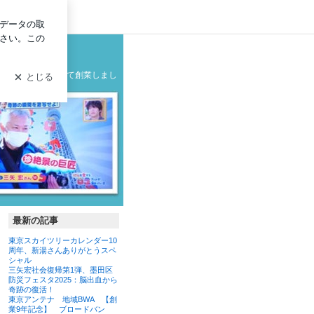
イン
ーファンクラブブログ
グ
の製造メーカーとして創業しまし
最新の記事
東京スカイツリーカレンダー10
周年、新湯さんありがとうスペ
シャル
三矢宏社会復帰第1弾、墨田区
防災フェスタ2025：脳出血から
奇跡の復活！
東京アンテナ 地域BWA 【創
業9年記念】 ブロードバン