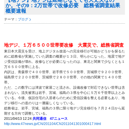
【地デジ】地デジは延期しなくても大丈夫なの
か。その9：2万世帯で改修必要 総務省調査結果
概要速報
テーマ：
ブログ
地デジ、１万６５００世帯要改修 大震災で、総務省調査
東日本大震災を受け、地上デジタル放送への完全移行が可能かどうかを探るた
めに総務省が実施していた調査の概要が１３日、明らかになった。地震で地デ
ジ受信設備が壊れ、改修などが必要になったのは、東北と関東で少なくとも１
万６５００世帯に上る。
内訳は、青森県で４００世帯、岩手県で５００世帯、宮城県で９２００世帯、
福島県で２２００世帯、茨城県で２８００世帯、その他の関東で１４００世
帯。
ただ、この数字には津波で家屋ごと流され、設備改修で対応できない世帯は含
まれない。流失被害は岩手、宮城、福島の３県を中心に５万６千世帯以上とみ
ている。今後、仮設住宅の入居者らのために受信設備を整える必要もあり、地
デジ移行への道のりは一層厳しくなっている。
総務省は、岩手、宮城、福島の３県に限り地デジ完全移行を７月２４日から延
期する方向で調整している。
2011/04/13 12:24
共同通信 47ニュース
http://www.47news.jp/CN/201104/CN2011041301000417.html