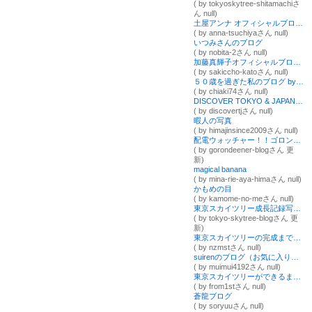
( by tokyoskytree-shitamachiさ
ん null)
土屋アンナ オフィシャルブログ Powered by Ameba
( by anna-tsuchiyaさん null)
いつみさんのブログ
( by nobita-2さん null)
加藤真輝子オフィシャルブログ「「さきっちょ☆」番組公式ブログ」Powered by Ameba
( by sakiccho-katoさん null)
５０歳を過ぎた私のブログ by kinoko
( by chiaki74さん null)
DISCOVER TOKYO & JAPAN 日本・東京発見の旅
( by discovertjさん null)
暇人の写真
( by himajinsince2009さん null)
配電ウォッチャー！！ゴロンディーナー！
( by gorondeener-blogさん 更
新)
magical banana
( by mina-rie-aya-himaさん null)
かもめの目
( by kamome-no-meさん null)
東京スカイツリー成長記録写真ブログ
( by tokyo-skytree-blogさん 更
新)
東京スカイツリーの完成までを見守るブログ
( by nzmstさん null)
suirenのブログ（お気に入り根津Ｌｉｆｅ）
( by muimui4192さん null)
東京スカイツリーができるまでの動画ブログ worldwalker.tv
( by from1stさん null)
蒼龍ブログ
( by soryuuさん null)