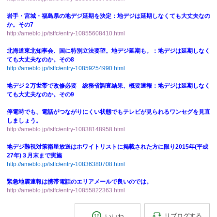
岩手・宮城・福島県の地デジ延期を決定：地デジは延期しなくても大丈夫なの
か。その7
http://ameblo.jp/tstfc/entry-10855608410.html
北海道東北知事会、国に特別立法要望。地デジ延期も。：地デジは延期しなく
ても大丈夫なのか。その8
http://ameblo.jp/tstfc/entry-10859254990.html
地デジ２万世帯で改修必要 総務省調査結果、概要速報：地デジは延期しなく
ても大丈夫なのか。その9
停電時でも、電話がつながりにくい状態でもテレビが見られるワンセグを見直
しましょう。
http://ameblo.jp/tstfc/entry-10838148958.html
地デジ難視対策衛星放送はホワイトリストに掲載された方に限り2015年(平成
27年)３月末まで実施
http://ameblo.jp/tstfc/entry-10836380708.html
緊急地震速報は携帯電話のエリアメールで良いのでは。
http://ameblo.jp/tstfc/entry-10855822363.html
リブログする
いいね