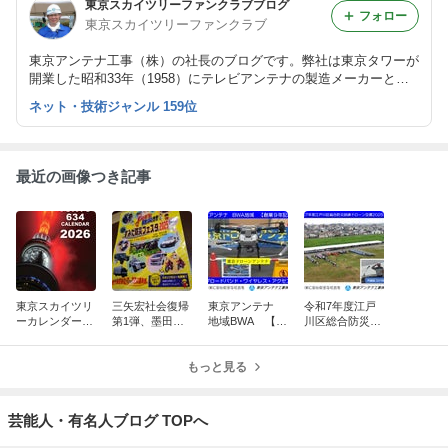
東京スカイツリーファンクラブブログ
フォロー
東京スカイツリーファンクラブ
東京アンテナ工事（株）の社長のブログです。弊社は東京タワーが
開業した昭和33年（1958）にテレビアンテナの製造メーカーとし
て創業しました。
ネット・技術ジャンル 159位
最近の画像つき記事
東京スカイツリ
三矢宏社会復帰
東京アンテナ
令和7年度江戸
ーカレンダー10
第1弾、墨田区
地域BWA 【創
川区総合防災訓
周年、新湯さん
防災フェスタ20
業9年記念】
練ドローン空撮
ありがとうスペ
25：脳出血から
ブロードバン
2025.9.4：東京
シャル
奇跡の復活！
もっと見る
ド・ワイヤレ
ドローンアンテ
ス・アクセス
ナ
東京ドローン
芸能人・有名人ブログ TOPへ