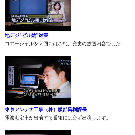
地デジ”ビル陰”対策
コマーシャルを２回もはさむ、充実の放送内容でした。
東京アンテナ工事（株）服部昌樹課長
電波測定車が出演する番組には必ず出演します。