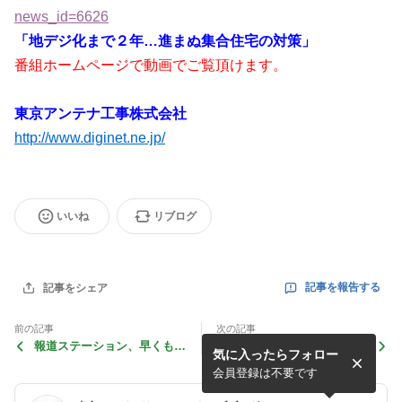
news_id=6626
「地デジ化まで２年…進まぬ集合住宅の対策」
番組ホームページで動画でご覧頂けます。
東京アンテナ工事株式会社
http://www.diginet.ne.jp/
いいね
リブログ
記事を報告する
記事をシェア
前の記事
次の記事
報道ステーション、早くも動
雨の柳島橋とスカイツリーが
気に入ったらフォロー
画送信開始！
撮りたくて．．．
会員登録は不要です