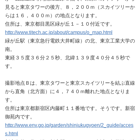
見ると東京タワーの後方、８，２００ｍ（スカイツリーか
らは１６，４００ｍ）の地点となります。
住所は、東京都目黒区緑が丘１－１０付近です。
http://www.titech.ac.jp/about/campus/o_map.html
緑が丘駅（東京急行電鉄大井町線）の北、東京工業大学の
南。
東経３５度３６分２５秒、北緯１３９度４０分４５秒で
す。
撮影地点Ｂは、東京タワーと東京スカイツリーを結ぶ直線
から直角（北方面）に４，７４０ｍ離れた地点となりま
す。
住所は東京都新宿区内藤町１１番地です。そうです。新宿
御苑内です。
http://www.env.go.jp/garden/shinjukugyoen/2_guide/acces
s.html