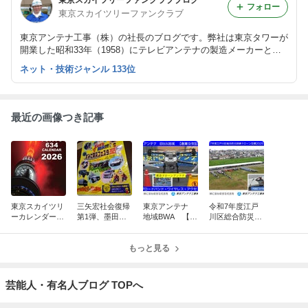
フォロー
東京スカイツリーファンクラブ
東京アンテナ工事（株）の社長のブログです。弊社は東京タワーが
開業した昭和33年（1958）にテレビアンテナの製造メーカーとし
て創業しました。
ネット・技術ジャンル 133位
最近の画像つき記事
東京スカイツリ
三矢宏社会復帰
東京アンテナ
令和7年度江戸
ーカレンダー10
第1弾、墨田区
地域BWA 【創
川区総合防災訓
周年、新湯さん
防災フェスタ20
業9年記念】
練ドローン空撮
ありがとうスペ
25：脳出血から
ブロードバン
2025.9.4：東京
シャル
奇跡の復活！
もっと見る
ド・ワイヤレ
ドローンアンテ
ス・アクセス
ナ
東京ドローン
芸能人・有名人ブログ TOPへ