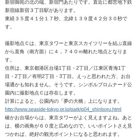
新宿御苑の北の端、新宿門あたりです。直近に都営地下鉄
新宿線新宿３丁目駅があります。
東経３５度４１分１７秒、北緯１３９度４２分３０秒で
す。
撮影地点Ｃは、東京タワーと東京スカイツリーを結ぶ直線
から直角（南方面）に４，７４０ｍ離れた地点となりま
す。
住所は、東京都港区台場1丁目・2丁目／江東区青海1丁
目・2丁目／有明2丁目・3丁目。えっと思われた方、お台
場通かも知れません。そうです。シンボルプロムナード公
園内に撮影地点Ｃは存在します。
計算によると、公園内の「夢の大橋」上になります。
http://www.seaside-tokyo.gr.jp/park/p04_shinboru.html
確かお台場からは、東京タワーがよく見えますよね。あと
は、横の画角が６０度と広めなので、いいポイントさえ見
つかれば、絶好の観光ポイントになると思われます。