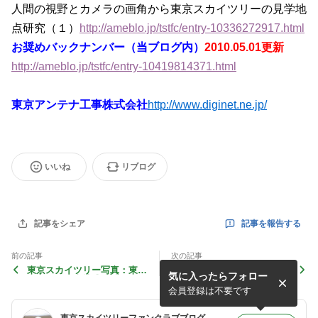
人間の視野とカメラの画角から東京スカイツリーの見学地
点研究（１）
http://ameblo.jp/tstfc/entry-10336272917.html
お奨めバックナンバー（当ブログ内）
2010.05.01更新
http://ameblo.jp/tstfc/entry-10419814371.html
東京アンテナ工事株式会社
http://www.diginet.ne.jp/
いいね
リブログ
記事を報告する
記事をシェア
前の記事
次の記事
東京スカイツリー写真：東京
東京スカイツリーと歌川広
気に入ったらフォロー
アンテナ工事株式会社
重：柳島の妙見堂（続）
会員登録は不要です
東京スカイツリーファンクラブブログ