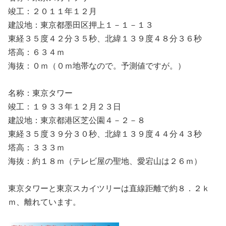
竣工：２０１１年１２月
建設地：東京都墨田区押上１－１－１３
東経３５度４２分３５秒、北緯１３９度４８分３６秒
塔高：６３４ｍ
海抜：０ｍ（０ｍ地帯なので。予測値ですが。）
名称：東京タワー
竣工：１９３３年１２月２３日
建設地：東京都港区芝公園４－２－８
東経３５度３９分３０秒、北緯１３９度４４分４３秒
塔高：３３３ｍ
海抜：約１８ｍ（テレビ屋の聖地、愛宕山は２６ｍ）
東京タワーと東京スカイツリーは直線距離で約８．２ｋ
ｍ、離れています。