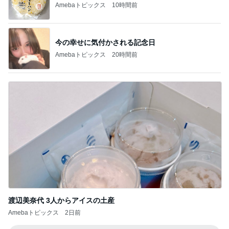
490円のサプリで息子の身長復活
Amebaトピックス
1日前
記事を読む
母が無言で検品した茹でた海老
Amebaトピックス
13時間前
柏木由紀子 道路の真ん中のソファ
Amebaトピックス
1日前