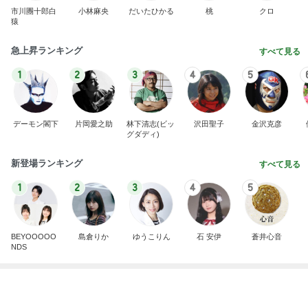
母の無茶なお願いに娘の珍回答
Amebaトピックス
2日前
地味な見た目と華やかな味のおむすび
Amebaトピックス
10時間前
今の幸せに気付かされる記念日
Amebaトピックス
20時間前