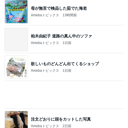
戦いだった！イギリスから参戦LITTC✖️LINK
しまむらディズニーコラボ！ダッフィー新商
2
品の話
キャラクター大好き！コロ助の2回目ロンドン生活
にっき★
【読者さんのひとりごと】キャストの質が…
3
マカロンのclub disney♡
いろんなキャラクターのいるバディTシャ
ツ、おすすめです！
4
「吉田さんちのファミリー日記」Powered by Ame
ba 吉田さんファミリーオフィシャルブログ
〜新横浜駅をぶらり〜
5
☆やまあこ☆さんのディズニー日記