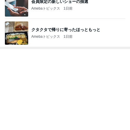
会員限定の新しいショーの抽選
Amebaトピックス
1日前
クタクタで帰りに寄ったほっともっと
Amebaトピックス
1日前
トップブロガーランキング
旅行
美容
1
1
「吉田さんちのファミ
（旧アカウント）
リー日記」Powered b
ブログ【アラフォ
y Ameba 吉田さんファ
社売却セカンドラ
吉田さんファミリー
エマの日記
ミリーオフィシャルブ
フ】
ログ
2
2
☆やまあこ☆さんのデ
リトルミニマリス
ィズニー日記
ビューティコラム 
little minimalist'
☆やまあこ☆
あねっさ／anessa
uty colum
3
3
日々是甘露2〜ディズニ
美人になれる、た