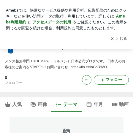
ブログ｜【公式】TRUEMAN(トゥルメン）
アプリをダウンロードして
ブログの更新通知
を受け取りまし
開く
ょう。
【公式】TRUEMAN(トゥルメン）
メンズ整形専門 TRUEMAN(トゥルメン）日本公式ブログです。 日本人のお
客様のご案内をSTART✨ ↓お問い合わせ↓ https://lin.ee/hGbRfMO
0
フォロー
フォロワー
人気
画像
テーマ
年月
動画