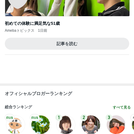
芸能人・有名人ブログ TOPへ
次世代掃除機がやってきた！！
Amebaトピックス
19時間前
モモコ夫 妻のお土産のあなご棒鮨
Amebaトピックス
11時間前