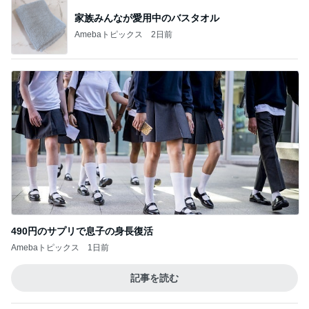
物欲が爆裂して楽しめた買い物
Amebaトピックス
1日前
記事を読む
Diorの秋コスメの脳内シミュレーション
Amebaトピックス
21時間前
ジャンル人気記事ランキング
ディズニーレポ
モアナと伝説の海（実写版）観てきた感想
（感想でネタバレあり）
1
「吉田さんちのファミリー日記」Powered by Ame
ba 吉田さんファミリーオフィシャルブログ