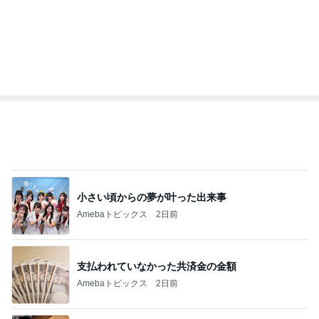
記事を読む
オフィシャルブロガーランキング
総合ランキング
すべて見る
1
2
3
市川團十郎白
小林麻央
だいたひかる
桃
クロ
猿
急上昇ランキング
すべて見る
1
2
3
4
5
デーモン閣下
片岡愛之助
林下清志(ビッ
沢田聖子
金沢克彦
グダディ)