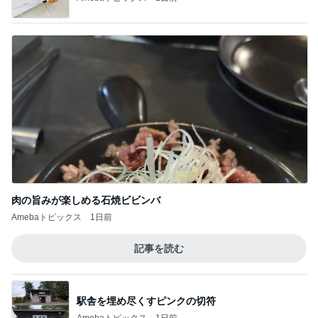
夢の未来を体験できるという好奇心
Amebaトピックス
1日前
記事を読む
今日の出会いを話した夫との晩ごはん
Amebaトピックス
21時間前
目が覚めると広がっていた娘の愛
Amebaトピックス
9時間前
母へのお土産と平和を願う帰省
Amebaトピックス
1日前