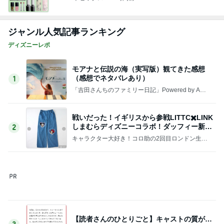
ぷちあや 夫がハマり箱買いしたおかき
Amebaトピックス
2日前
最高気温38℃の中頑張ること
Amebaトピックス
10時間前