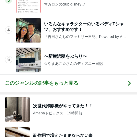
高一長男の30秒だけの家庭学習
Amebaトピックス
1日前
記事を読む
わけわからないくらいお得なセット
Amebaトピックス
1日前
いつまでもアツアツな酸辣湯麺
Amebaトピックス
11時間前
2000円のふわっふわなメロンかき氷
Amebaトピックス
2日前