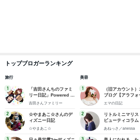
ー風味〜
んの魔法
甘露
hiromi
もっと見る
小さい頃からの夢が叶った出来事
Amebaトピックス
2日前
支払われていなかった共済金の金額
Amebaトピックス
2日前
私の真似をしてわざとらしく驚く人
Amebaトピックス
2日前