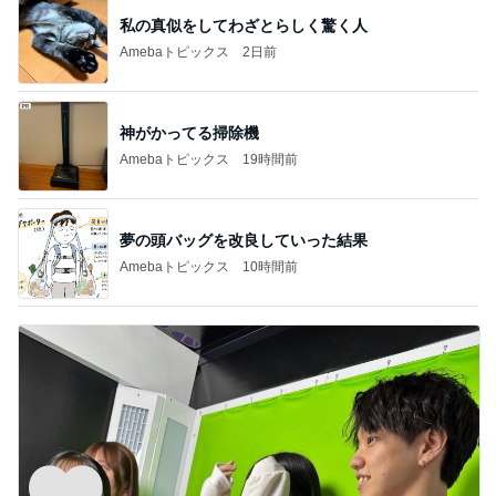
新登場ランキング
すべて見る
1
2
3
4
5
BEYOOOOO
島倉りか
ゆうこりん
石 安伊
蒼井心音
NDS