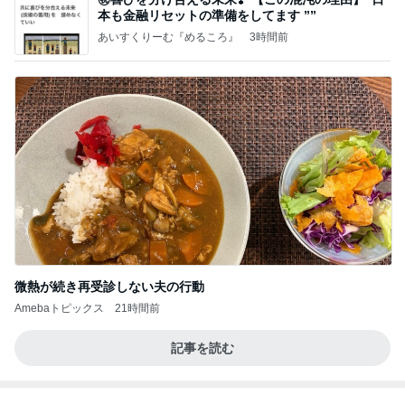
て！
桃オフィシャルブログ Powered by Ameba
10日前
スシローおねだりをかわす海鮮丼
Amebaトピックス
2日前
良い氣分や妄想のワークを重ねても引き寄せが起き
ない理由
心のブレーキを外して引き寄せを加速させる方法：
4日前
引き寄せ研究所
欲しかった25周年のスーベニアプレート
Amebaトピックス
1日前