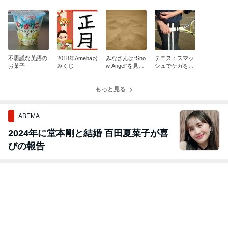
不思議な英語の
2018年Amebaお
みなさんは“Sno
テニス：スマッ
お菓子
みくじ
w Angel”を見た
シュでケガをし
事ありますか？
ないために
もっと見る
ABEMA
2024年に堂本剛と結婚 百田夏菜子が喜
びの報告