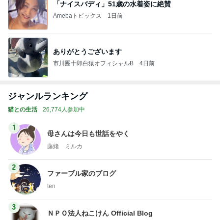
ありがとうございます
市川團十郎白猿オフィシャルB
4日前
ジャンルランキング
猫との生活
26,774人参加中
1
母さんは今日も世話をやく
藤緒 ミルカ
2
ファーブル家のブログ
ten
3
ＮＰＯ法人ねこけん Official Blog
ＮＰＯ法人ねこけん
4
5
6
7
8