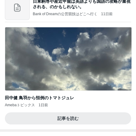
☆We're timelesz LIVE TOUR 2026 episode2 MO
MENTUM
☆☆☆ゆきちにっき☆☆☆
7日前
参観に来ない夫が行きたいと主張
Amebaトピックス
1日前
よし、タイ行こ
与儀大介
1日前
安めぐみ 緊張から盛り上がった子供達
Amebaトピックス
1日前