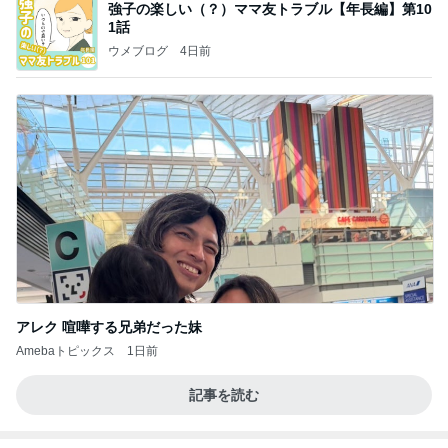
大当たり？！ディズニーストア夏祭り…何当た
る？！夏祭りくじに挑戦！！！
高校生Dヲタ Ꭰ-ᎮꭵꭹꭴのDisneyにっき！！✎ܚ
14日前
高橋英樹 ハリ治療の後に二色蕎麦
Amebaトピックス
1日前
病人アピールしてきたクソ義母
田舎のクソ義母vs都会育ちの嫁
2日前
のんびりとした午後の何気ない様子
Amebaトピックス
1日前