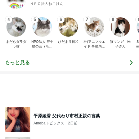
まだらダラダ
NPO法人 府中
ひだまり日和
社)アニマルエ
猫マンガ 米
St
ラ猫
猫の会（ちゅ
イド 事務局＆
子さん
m
ー猫）
みんなの日記
もっと見る
平原綾香 父代わり市村正親の言葉
Amebaトピックス
2日前
濃厚なほうじ茶感のシフォンケーキ
Amebaトピックス
2日前
怖くてしたことがない子どもの耳かき
Amebaトピックス
1日前