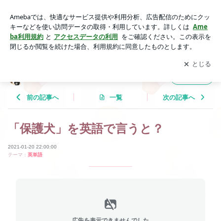
「保護犬」を英語で言うと？ | Tricolor Language
アプリをダウンロードして
ブログの更新通知
を受け取りまし
開く
ょう。
Tricolor Language
フォロー
前の記事へ
一覧
次の記事へ
「保護犬」を英語で言うと？
2021-01-20 22:00:00
テーマ：
英単語
広告を表示できませんでした