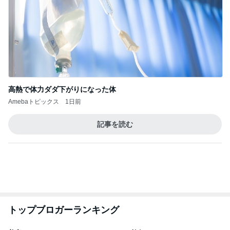
Amebaトピックス
1日前
記事を読む
トップブロガーランキング
美容
旅行
1
1
（旧アカウント）エマ
「吉田さんちのフ
ブログ【アラフォー会
リー日記」Powere
社売却セカンドライ
y Ameba 吉田さ
エマの日記
吉田さんファミリー
フ】
ミリーオフィシャ
ログ
2
2
リトルミニマリストの
☆やまあこ☆さん
ビューティコラム The
ィズニー日記
little minimalist's bea
あねっさ／anessa
☆やまあこ☆
uty colum
3
3
美人になれる、たくさ
日々是甘露2〜デ
んの魔法
ー風味〜
hiromi
甘露