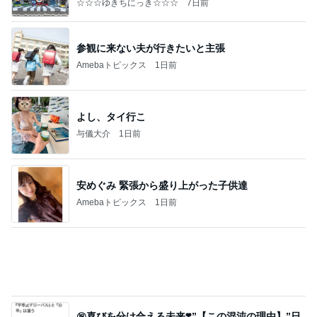
猫目当てで買ったカルディのグッズ
Amebaトピックス
2日前
【新記事】これができる女性を男は手放せない！究
極の恋愛テクニック
クノタチホオフィシャルブログ「恋学・性学研究
2日前
室」Powered by Ameba
平原綾香 父代わり市村正親の言葉
Amebaトピックス
2日前
かっちちちちが来てくれた！おしゃれなものを持っ