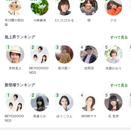
すべて見る
1
2
3
4
5
BEYOOOOO
島倉りか
ゆうこりん
MOMIママ
石 安伊
NDS
母のスマホが壊れたかと焦った訳
Amebaトピックス
1日前
能登揺れ、東北も⚠️夢見が増えて来ました❗️注意し
てください❗️
マリアオフィシャルブログ「ひむかの風にさそわれ
2日前
て」Powered by Ameba
修学旅行でも行く機会がなかった広島
Amebaトピックス
1日前