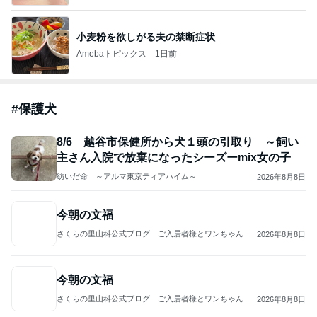
小麦粉を欲しがる夫の禁断症状
Amebaトピックス
1日前
#
保護犬
8/6 越谷市保健所から犬１頭の引取り ～飼い
主さん入院で放棄になったシーズーmix女の子
紡いだ命 ～アルマ東京ティアハイム～
2026年8月8日
今朝の文福
さくらの里山科公式ブログ ご入居者様とワンちゃん、
2026年8月8日
猫ちゃん
今朝の文福
さくらの里山科公式ブログ ご入居者様とワンちゃん、
2026年8月8日
猫ちゃん