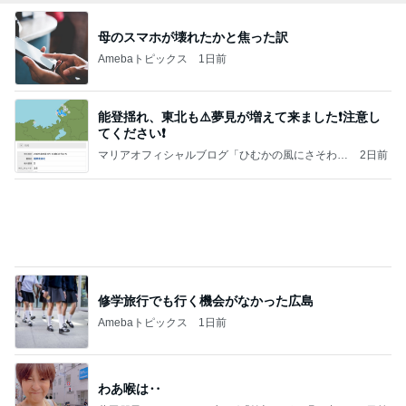
強子の楽しい（？）ママ友トラブル【年長編】第10
1話
ウメブログ
4日前
アレク 喧嘩する兄弟だった妹
Amebaトピックス
1日前
記事を読む