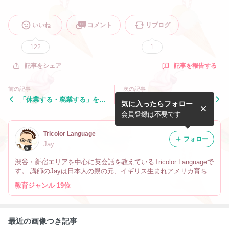
いいね
コメント
リブログ
122
1
記事を報告する
記事をシェア
前の記事
次の記事
「休業する・廃業する」を英
「消火器」を英語で言うと？
気に入ったらフォロー
語で言うと？
会員登録は不要です
Tricolor Language
フォロー
Jay
渋谷・新宿エリアを中心に英会話を教えているTricolor Languageで
す。 講師のJayは日本人の親の元、イギリス生まれアメリカ育ちで
す。 なので英会話だけでなく、文化や英語の微妙なニュアンスの
教育ジャンル 19位
違い、海外生活の事も教えています。
最近の画像つき記事