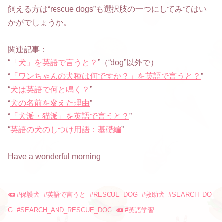
飼える方は“rescue dogs”も選択肢の一つにしてみてはい
かがでしょうか。
関連記事：
“
「犬」を英語で言うと？
”（“dog”以外で）
“
「ワンちゃんの犬種は何ですか？」を英語で言うと？
”
“
犬は英語で何と鳴く？
”
“
犬の名前を変えた理由
”
“
「犬派・猫派」を英語で言うと？
”
“
英語の犬のしつけ用語：基礎編
”
Have a wonderful morning
#
保護犬
#
英語で言うと
#
RESCUE_DOG
#
救助犬
#
SEARCH_DO
G
#
SEARCH_AND_RESCUE_DOG
#
英語学習