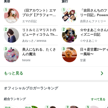
もっと見る
オフィシャルブロガーランキング
総合ランキング
すべて見る
1
2
3
市川團十郎白
小林麻央
だいたひかる
桃
クロ
猿
急上昇ランキング
すべて見る
1
2
3
4
5
木村直人
BEYOOOOO
美川憲一
吉岡淳
水森かおり
NDS
新登場ランキング