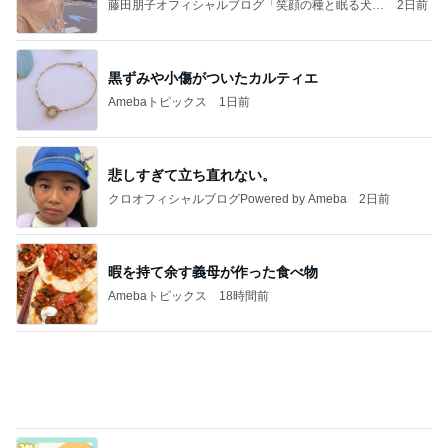
堀ちえみ 美容で一番大切だと実感
Amebaトピックス
1日前
【秩父鉄道】８/２～１１/３０開催 ガリガリ君が
秩父鉄道に遊びにやってくる！のご紹介です
秩父市議会議員 黒澤秀之 ブログ Powered by Ame
10日前
ba
擦らずにサビが落ちる画期的な物
Amebaトピックス
1日前