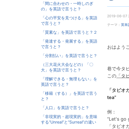
「間に合わせの・一時しのぎ
の」を英語で言うと？
2019-06-07 
「心の平安を見つける」を英語
で言うと？
テーマ：
英単
「質素な」を英語で言うと？２
「発達する・発展する」を英語
で言うと？
おはようご
「分割払い」を英語で言うと？
（三大花火大会などの）「〇
巷で今タ
大」を英語で言うと？
この
「タ
「理解できる・無理もない」を
英語で言うと？
「タピオ
「移籍（する）」を英語で言う
tea”
と？
「人口」を英語で言うと？
例：
「非現実的・超現実的」を意味
“Let's go
する“Unreal”と“Surreal”の違い
「タピオ