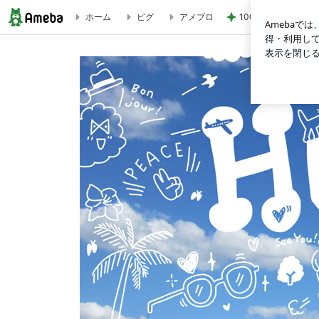
100元払って入るべ
ホーム
ピグ
アメブロ
「タピオカミルクティー」を英語で言うと？ | Tricolor Langu