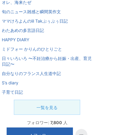
オレ、海来たぜ
旬のニュース雑感と瞬間英作文
ママけろよんのlil Takぷぅぷぅ日記
わたあめの多言語日記
HAPPY DIARY
ミドフォー かりんのひとりごと
日々いろいろ 〜不妊治療から妊娠・出産、育児
日記〜
自分なりのフランス人生道中記
S’s diary
子育て日記
一覧を見る
フォロワー:
7,800
人