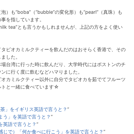
”（泡）も“boba”（“bubble”の変化形）も“pearl”（真珠）も
の事を指しています。
ca milk tea”とも言うかもしれませんが、上記の方をよく使い
てタピオカミルクティーを飲んだのはおそらく香港で、その
しました。
本場台湾に行った時に飲んだり、大学時代にはボストンのチ
ウンに行く度に飲むなどハマりました。
ピオカミルクティー以外に自分でタピオカを茹でてフルーツ
ルトと一緒に食べています☆
：
紅茶」をイギリス英語で言うと？
”
よう」を英語で言うと？
”
を英語で言うと？
”
感じで）「何か食べに行こう」を英語で言うと？
”