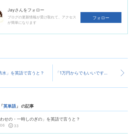
Jay
さんをフォロー
ブログの更新情報が受け取れて、アクセス
フォロー
が簡単になります
防水」を英語で言うと？
「1万円からでもいいですか？」を英語で言うと？
「
英単語
」 の記事
わせの・一時しのぎの」を英語で言うと？
-06
33