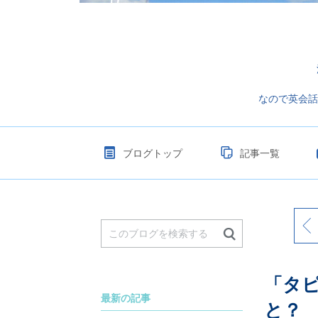
なので英会話
ブログトップ
記事一覧
「タ
最新の記事
と？