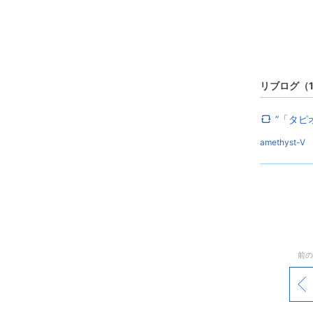
リブログ（
”「タピ
amethyst-V
前の