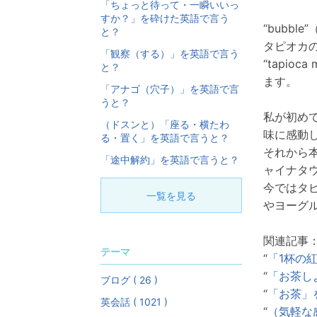
「ちょっと待って・一瞬いいっ
すか？」を砕けた英語で言う
“bubble
と？
タピオカ
「観察（する）」を英語で言う
“tapio
と？
ます。
「アナゴ（穴子）」を英語で言
うと？
私が初め
（ドスンと）「座る・横たわ
味に感動
る・置く」を英語で言うと？
それから
「途中解約」を英語で言うと？
ャイナタ
今ではタ
一覧を見る
やヨーグ
関連記事
テーマ
“
「1杯の
“
「お茶し
ブログ ( 26 )
“
「お茶」
英会話 ( 1021 )
“
（気軽な