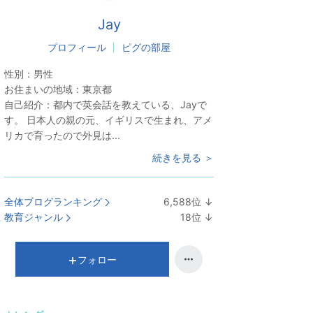
Jay
プロフィール
ピグの部屋
性別：
男性
お住まいの地域：
東京都
自己紹介：
都内で英会話を教えている、Jayで
す。 日本人の親の元、イギリスで生まれ、アメ
リカで育ったので外見は...
続きを見る ＞
全体ブログランキング
6,588
位
↓
ラ
教育ジャンル
18
位
↓
ン
ラ
キ
ン
ン
キ
フォロー
グ
ン
下
グ
降
下