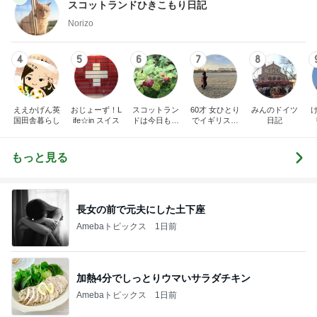
スコットランドひきこもり日記
Norizo
4
5
6
7
8
ええかげん英
おじょーず！L
スコットラン
60才 女ひとり
みんのドイツ
国田舎暮らし
ife☆in スイス
ドは今日も曇
でイギリスに
日記
り空
移住
もっと見る
長女の前で元夫にした土下座
Amebaトピックス
1日前
加熱4分でしっとりウマいサラダチキン
Amebaトピックス
1日前