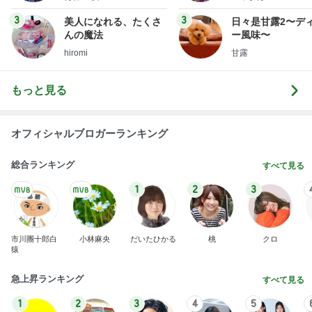
uty colum
3
3
美人になれる、たくさ
日々是甘露2〜デ
んの魔法
ー風味〜
hiromi
甘露
もっと見る
オフィシャルブロガーランキング
総合ランキング
すべて見る
1
2
3
市川團十郎白
小林麻央
だいたひかる
桃
クロ
猿
急上昇ランキング
すべて見る
1
2
3
4
5