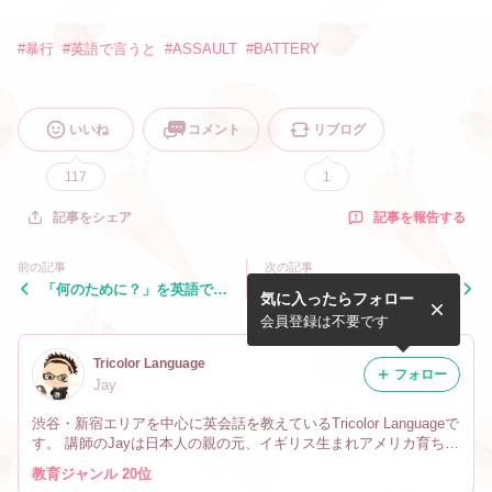
#
暴行
#
英語で言うと
#
ASSAULT
#
BATTERY
いいね
コメント
リブログ
117
1
記事を報告する
記事をシェア
前の記事
次の記事
「何のために？」を英語で言
「季節外れに暖かい」を英語
気に入ったらフォロー
うと？
で言うと？
会員登録は不要です
Tricolor Language
フォロー
Jay
渋谷・新宿エリアを中心に英会話を教えているTricolor Languageで
す。 講師のJayは日本人の親の元、イギリス生まれアメリカ育ちで
す。 なので英会話だけでなく、文化や英語の微妙なニュアンスの
教育ジャンル 20位
違い、海外生活の事も教えています。