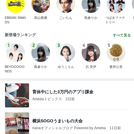
EBiDAN 39&Ki
高山善廣
こいたん
島倉りか
つばきファク
DS
トリー
新登場ランキング
すべて見る
1
2
3
4
5
BEYOOOOO
島倉りか
ゆうこりん
石 安伊
蒼井心音
NDS
育休中にした3万円のアプリ課金
Amebaトピックス
2日前
横浜SOGOうまいもの大会
nanaオフィシャルブログ Powered by Ameba
11日前