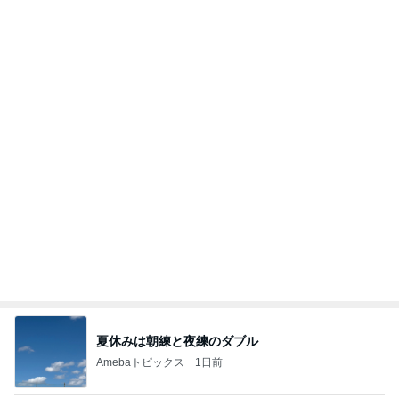
クロとこいたんって何かあったの？
あいのりブログ
1日前
團十郎 旅の疲れに飲んだお茶
Amebaトピックス
1日前
当ブログの売り上げ件数、一部公開します…
世帯年収500万 ゆるゆる4人家族の節約ブログ 〜
2日前
ケチ旦那と金銭感覚マヒ嫁の日々〜
キャシー中島 絶好調でキルトカット
Amebaトピックス
1日前