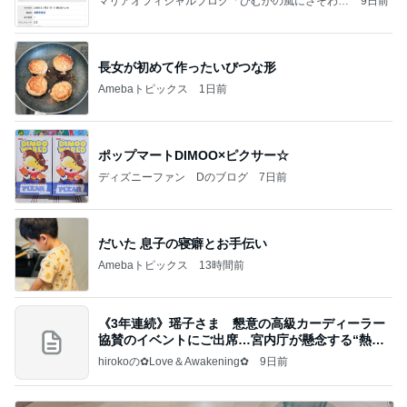
マリアオフィシャルブログ「ひむかの風にさそわれ
9日前
て」Powered by Ameba
長女が初めて作ったいびつな形
Amebaトピックス
1日前
ポップマートDIMOO×ピクサー☆
ディズニーファン Dのブログ
7日前
だいた 息子の寝癖とお手伝い
Amebaトピックス
13時間前
《3年連続》瑶子さま 懇意の高級カーディーラー
協賛のイベントにご出席…宮内庁が懸念する“熱心
すぎ
hirokoの✿Love＆Awakening✿
9日前