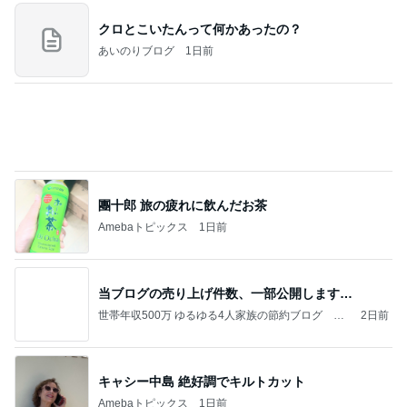
今日の家事スタイル！
堀ちえみオフィシャルブログ「hori-day」Powered
3日前
by Ameba
トリミング後のモデル体型な後ろ姿
Amebaトピックス
2日前
美味しいお茶とお菓子で。母とティータイム
小林礼奈オフィシャルブログ「小林礼奈のブーブー
9日前
ブログ」Powered by Ameba