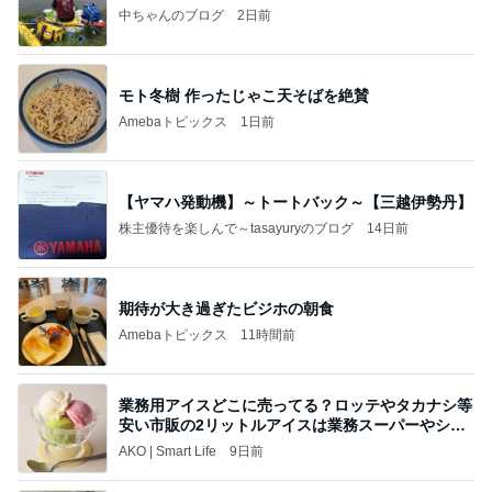
中ちゃんのブログ
2日前
モト冬樹 作ったじゃこ天そばを絶賛
Amebaトピックス
1日前
【ヤマハ発動機】～トートバック～【三越伊勢丹】
株主優待を楽しんで～tasayuryのブログ
14日前
期待が大き過ぎたビジホの朝食
Amebaトピックス
11時間前
業務用アイスどこに売ってる？ロッテやタカナシ等
安い市販の2リットルアイスは業務スーパーやシャ
トレ
AKO | Smart Life
9日前