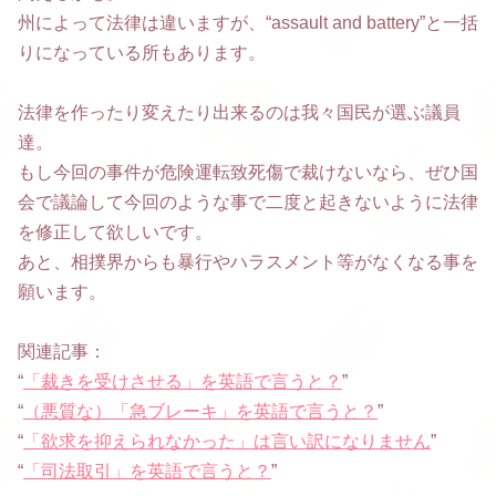
州によって法律は違いますが、“assault and battery”と一括
りになっている所もあります。
法律を作ったり変えたり出来るのは我々国民が選ぶ議員
達。
もし今回の事件が危険運転致死傷で裁けないなら、ぜひ国
会で議論して今回のような事で二度と起きないように法律
を修正して欲しいです。
あと、相撲界からも暴行やハラスメント等がなくなる事を
願います。
関連記事：
“
「裁きを受けさせる」を英語で言うと？
”
“
（悪質な）「急ブレーキ」を英語で言うと？
”
“
「欲求を抑えられなかった」は言い訳になりません
”
“
「司法取引」を英語で言うと？
”