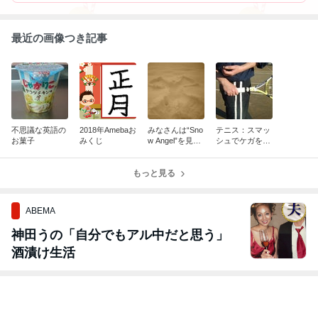
最近の画像つき記事
不思議な英語の
2018年Amebaお
みなさんは“Sno
テニス：スマッ
お菓子
みくじ
w Angel”を見た
シュでケガをし
事ありますか？
ないために
もっと見る
ABEMA
神田うの「自分でもアル中だと思う」
酒漬け生活