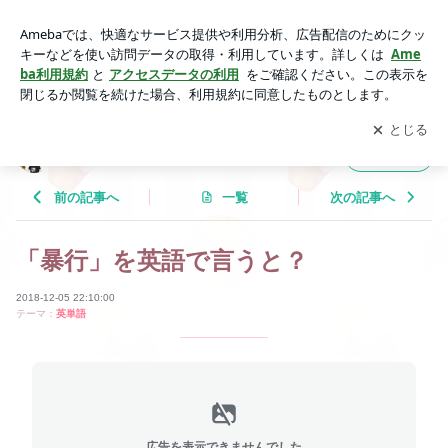
「暴行」を英語で言うと？ | Tricolor Language
アプリをダウンロードして
ブログの更新通知
を受け取りまし
開く
ょう。
Tricolor Language
フォロー
前の記事へ
一覧
次の記事へ
「暴行」を英語で言うと？
2018-12-05 22:10:00
テーマ：
英単語
広告を表示できませんでした