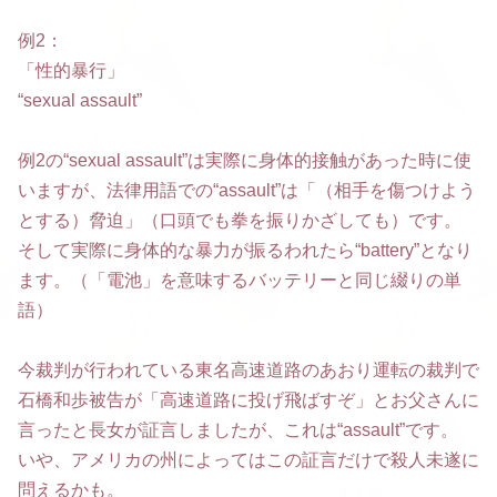
例2：
「性的暴行」
“sexual assault”
例2の“sexual assault”は実際に身体的接触があった時に使
いますが、法律用語での“assault”は「（相手を傷つけよう
とする）脅迫」（口頭でも拳を振りかざしても）です。
そして実際に身体的な暴力が振るわれたら“battery”となり
ます。（「電池」を意味するバッテリーと同じ綴りの単
語）
今裁判が行われている東名高速道路のあおり運転の裁判で
石橋和歩被告が「高速道路に投げ飛ばすぞ」とお父さんに
言ったと長女が証言しましたが、これは“assault”です。
いや、アメリカの州によってはこの証言だけで殺人未遂に
問えるかも。