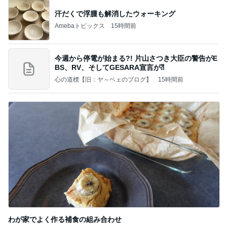
汗だくで浮腫も解消したウォーキング
Amebaトピックス
15時間前
今週から停電が始まる?! 片山さつき大臣の警告がE
BS、RV、そしてGESARA宣言が⁈
心の道標【旧：ヤ～ベェのブログ】
15時間前
わが家でよく作る補食の組み合わせ