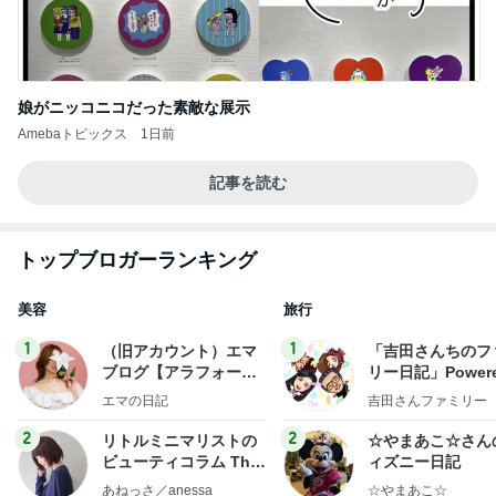
娘がニッコニコだった素敵な展示
Amebaトピックス
1日前
記事を読む
トップブロガーランキング
美容
旅行
1
1
（旧アカウント）エマ
「吉田さんちのフ
ブログ【アラフォー会
リー日記」Powere
社売却セカンドライ
y Ameba 吉田さ
エマの日記
吉田さんファミリー
フ】
ミリーオフィシャ
ログ
2
2
リトルミニマリストの
☆やまあこ☆さん
ビューティコラム The
ィズニー日記
little minimalist's bea
あねっさ／anessa
☆やまあこ☆