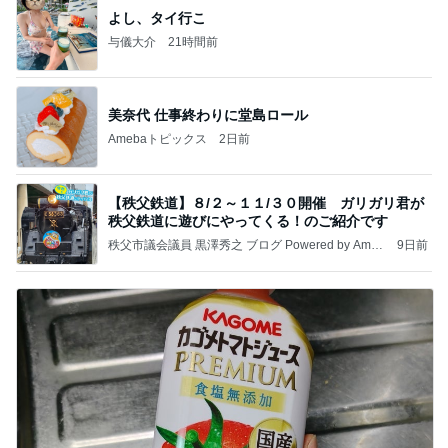
よし、タイ行こ
与儀大介
21時間前
美奈代 仕事終わりに堂島ロール
Amebaトピックス
2日前
【秩父鉄道】８/２～１１/３０開催 ガリガリ君が
秩父鉄道に遊びにやってくる！のご紹介です
秩父市議会議員 黒澤秀之 ブログ Powered by Ameb
9日前
a