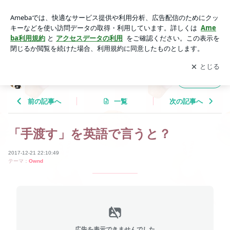
「手渡す」を英語で言うと？ | Tricolor Language
アプリをダウンロードして
ブログの更新通知
を受け取りまし
開く
ょう。
Tricolor Language
フォロー
前の記事へ
一覧
次の記事へ
「手渡す」を英語で言うと？
2017-12-21 22:10:49
テーマ：
Ownd
広告を表示できませんでした