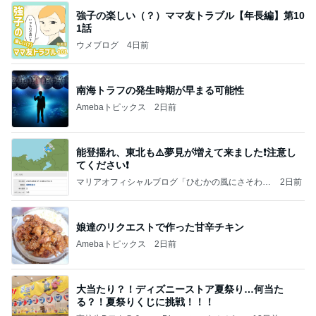
強子の楽しい（？）ママ友トラブル【年長編】第10
1話
ウメブログ
4日前
南海トラフの発生時期が早まる可能性
Amebaトピックス
2日前
能登揺れ、東北も⚠️夢見が増えて来ました❗️注意し
てください❗️
マリアオフィシャルブログ「ひむかの風にさそわれ
2日前
て」Powered by Ameba
娘達のリクエストで作った甘辛チキン
Amebaトピックス
2日前
大当たり？！ディズニーストア夏祭り…何当た
る？！夏祭りくじに挑戦！！！