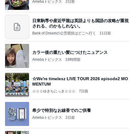
Amebaトピックス
2日前
日東駒専や産近甲龍は英語よりも国語の攻略が重視
される、のかもしれない。
Bank of Dreamの公営競技はどこへ行く
11日前
カラー後の重たい髪につけたニュアンス
Amebaトピックス
18時間前
☆We're timelesz LIVE TOUR 2026 episode2 MO
MENTUM
☆☆☆ゆきちにっき☆☆☆
7日前
希少で特別なお線香でのご供養
Amebaトピックス
2日前