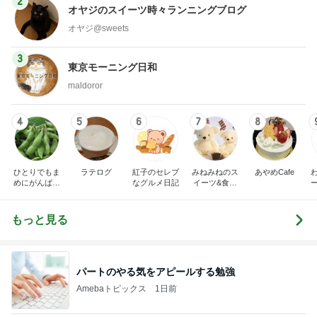
2
オヤジのスイーツ時々ランニングブログ
オヤジ@sweets
3
東京モーニング日和
maldoror
4
5
6
7
8
ひとりでもま
ラテログ
紅子のセレブ
みねみねのス
あやめCafe
めにがんばる
なグルメ日記
イーツ&食パ
ブログ
ンブログ❤️
もっと見る
パートのやる気をアピールする勉強
Amebaトピックス
1日前