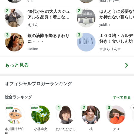
eri.
yuki (ドキ子）
2
2
40代からの大人カジュ
ほんとうに必要な
アルを品良く着こなす
か持たない暮らし
ファッションブログ
ep Life Simple
えりん
yukiko
ンテリアのきろく
3
3
銀の滴降る降るまわり
１００均・カルデ
に・・・
好き！食いしん坊
らりん☆のブログ
illallan
☆きらりん☆
もっと見る
オフィシャルブロガーランキング
総合ランキング
すべて見る
1
2
3
市川團十郎白
小林麻央
だいたひかる
桃
クロ
猿