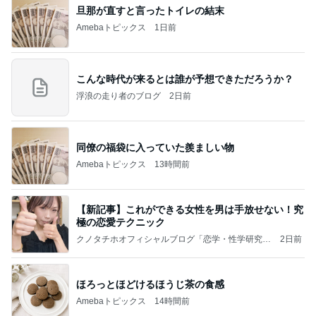
旦那が直すと言ったトイレの結末
Amebaトピックス
1日前
こんな時代が来るとは誰が予想できただろうか？
浮浪の走り者のブログ
2日前
同僚の福袋に入っていた羨ましい物
Amebaトピックス
13時間前
【新記事】これができる女性を男は手放せない！究
極の恋愛テクニック
クノタチホオフィシャルブログ「恋学・性学研究
2日前
室」Powered by Ameba
ほろっとほどけるほうじ茶の食感
Amebaトピックス
14時間前