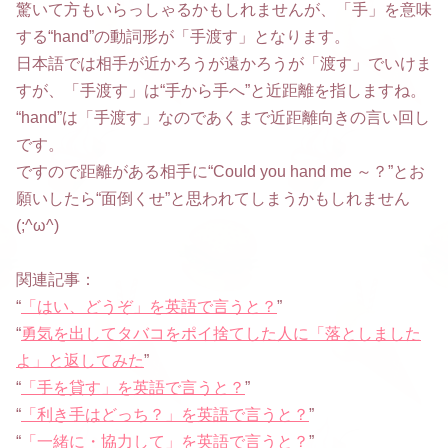
驚いて方もいらっしゃるかもしれませんが、「手」を意味
する“hand”の動詞形が「手渡す」となります。
日本語では相手が近かろうが遠かろうが「渡す」でいけま
すが、「手渡す」は“手から手へ”と近距離を指しますね。
“hand”は「手渡す」なのであくまで近距離向きの言い回し
です。
ですので距離がある相手に“Could you hand me ～？”とお
願いしたら“面倒くせ”と思われてしまうかもしれません
(;^ω^)
関連記事：
“
「はい、どうぞ」を英語で言うと？
”
“
勇気を出してタバコをポイ捨てした人に「落としました
よ」と返してみた
”
“
「手を貸す」を英語で言うと？
”
“
「利き手はどっち？」を英語で言うと？
”
“
「一緒に・協力して」を英語で言うと？
”