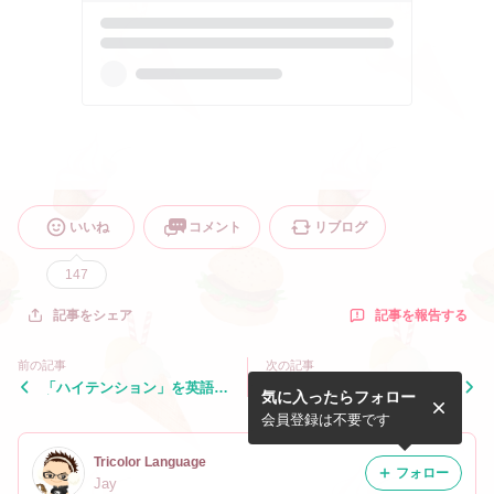
いいね
コメント
リブログ
147
記事を報告する
記事をシェア
前の記事
次の記事
「ハイテンション」を英語で
（クリスマスツリーを）「飾
気に入ったらフォロー
言うと？
る」を英語で言うと？
会員登録は不要です
Tricolor Language
フォロー
Jay