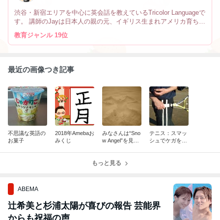
渋谷・新宿エリアを中心に英会話を教えているTricolor Languageで
す。 講師のJayは日本人の親の元、イギリス生まれアメリカ育ちで
す。 なので英会話だけでなく、文化や英語の微妙なニュアンスの
教育ジャンル 19位
違い、海外生活の事も教えています。
最近の画像つき記事
不思議な英語の
2018年Amebaお
みなさんは“Sno
テニス：スマッ
お菓子
みくじ
w Angel”を見た
シュでケガをし
事ありますか？
ないために
もっと見る
ABEMA
辻希美と杉浦太陽が喜びの報告 芸能界
からも祝福の声