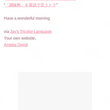
“
「調味料」を英語で言うと？
”
Have a wonderful morning
via
Jay's Tricolor Language
Your own website,
Ameba Ownd