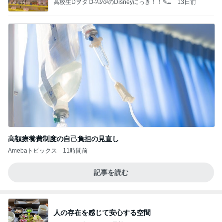
高校生Dヲタ Ꭰ-ᎮꭵꭹꭴのDisneyにっき！！✎ܚ
13日前
高額療養費制度の自己負担の見直し
Amebaトピックス
11時間前
記事を読む
人の存在を感じて安心する空間