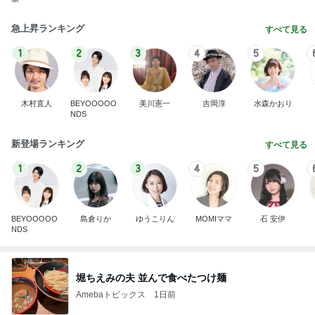
急上昇ランキング
すべて見る
1
2
3
4
5
木村直人
BEYOOOOO
美川憲一
吉岡淳
水森かおり
NDS
新登場ランキング
すべて見る
1
2
3
4
5
BEYOOOOO
島倉りか
ゆうこりん
MOMIママ
石 安伊
NDS
堀ちえみの夫 並んで食べたつけ麺
Amebaトピックス
1日前