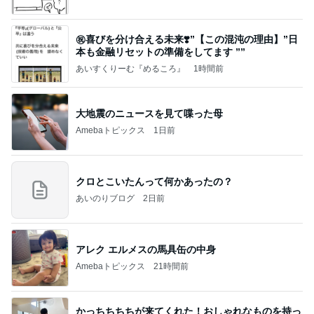
㊗️喜びを分け合える未来❣️”【この混沌の理由】”⽇
本も⾦融リセットの準備をしてます ””
あいすくりーむ『めるころ』
1時間前
大地震のニュースを見て喋った母
Amebaトピックス
1日前
クロとこいたんって何かあったの？
あいのりブログ
2日前
アレク エルメスの馬具缶の中身
Amebaトピックス
21時間前
かっちちちちが来てくれた！おしゃれなものを持っ