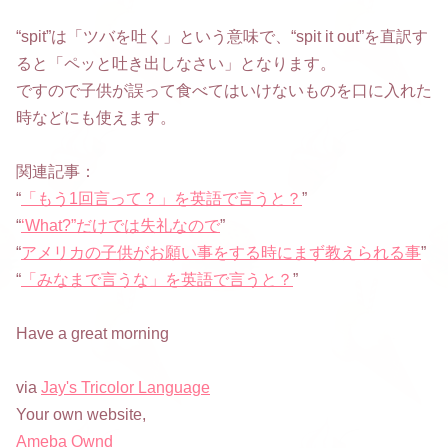
“spit”は「ツバを吐く」という意味で、“spit it out”を直訳す
ると「ペッと吐き出しなさい」となります。
ですので子供が誤って食べてはいけないものを口に入れた
時などにも使えます。
関連記事：
“
「もう1回言って？」を英語で言うと？
”
“
‘What?”だけでは失礼なので
”
“
アメリカの子供がお願い事をする時にまず教えられる事
”
“
「みなまで言うな」を英語で言うと？
”
Have a great morning
via
Jay's Tricolor Language
Your own website,
Ameba Ownd