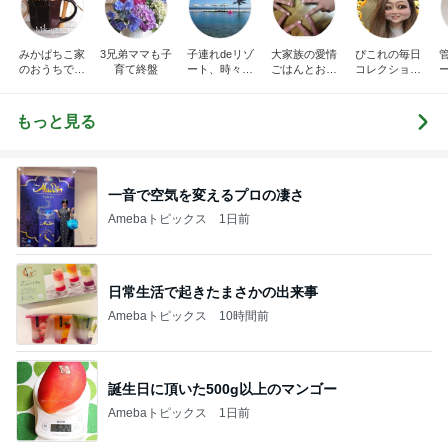
みかぱちこ家
3兄弟ママも子
子連れdeリゾ
大家族の愛情
ぴこれの毎日
のおうちでご
育て終盤
ート、時々キ
ごはんとお弁
コレクション
はん
ャラ弁
当❤︎
♬.*ﾟ
もっと見る
一音で空気を変えるプロの凄さ
Amebaトピックス
1日前
日常生活で起きたまさかの出来事
Amebaトピックス
10時間前
誕生日に頂いた500g以上のマンゴー
Amebaトピックス
1日前