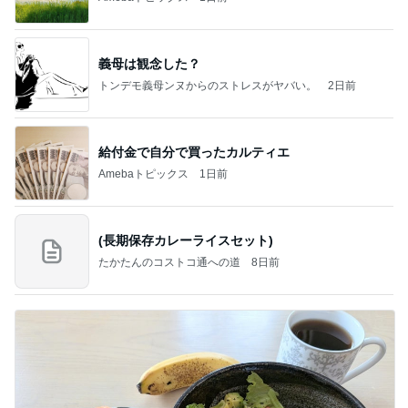
義母は観念した？
トンデモ義母ンヌからのストレスがヤバい。
2日前
給付金で自分で買ったカルティエ
Amebaトピックス
1日前
(長期保存カレーライスセット)
たかたんのコストコ通への道
8日前