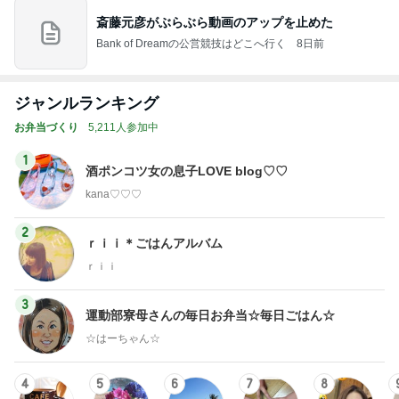
斎藤元彦がぶらぶら動画のアップを止めた
Bank of Dreamの公営競技はどこへ行く
8日前
ジャンルランキング
お弁当づくり
5,211人参加中
1
酒ポンコツ女の息子LOVE blog♡♡
kana♡♡♡
2
ｒｉｉ＊ごはんアルバム
ｒｉｉ
3
運動部寮母さんの毎日お弁当☆毎日ごはん☆
☆はーちゃん☆
4
5
6
7
8