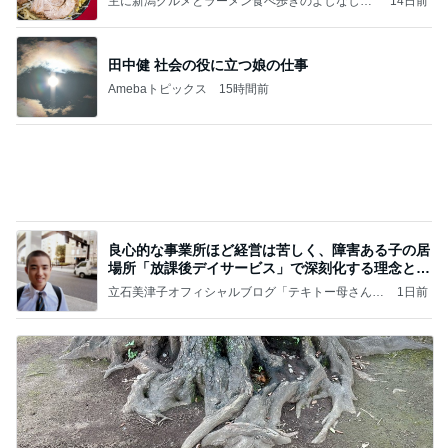
主に新潟グルメとラーメン食べ歩きのよしなしご
14日前
と
田中健 社会の役に立つ娘の仕事
Amebaトピックス
15時間前
良心的な事業所ほど経営は苦しく、障害ある子の居
場所「放課後デイサービス」で深刻化する理念と現
実の
立石美津子オフィシャルブログ「テキトー母さんの
1日前
すすめ」Powered by Ameba