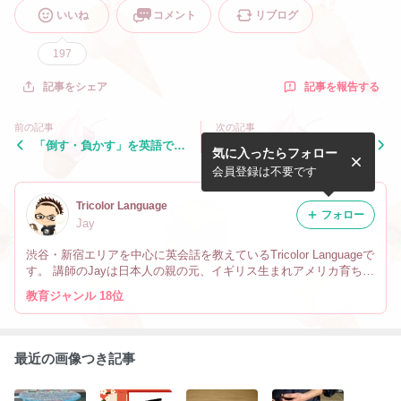
いいね
コメント
リブログ
197
記事を報告する
記事をシェア
前の記事
次の記事
「倒す・負かす」を英語で言
「不審な・怪しい」を英語で
気に入ったらフォロー
うと？
言うと？
会員登録は不要です
Tricolor Language
フォロー
Jay
渋谷・新宿エリアを中心に英会話を教えているTricolor Languageで
す。 講師のJayは日本人の親の元、イギリス生まれアメリカ育ちで
す。 なので英会話だけでなく、文化や英語の微妙なニュアンスの
教育ジャンル 18位
違い、海外生活の事も教えています。
最近の画像つき記事