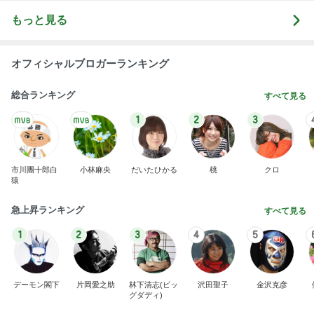
もっと見る
オフィシャルブロガーランキング
総合ランキング
すべて見る
1
2
3
市川團十郎白
小林麻央
だいたひかる
桃
クロ
猿
急上昇ランキング
すべて見る
1
2
3
4
5
デーモン閣下
片岡愛之助
林下清志(ビッ
沢田聖子
金沢克彦
グダディ)