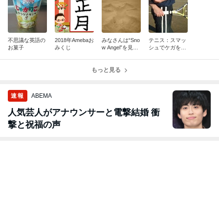
不思議な英語の
2018年Amebaお
みなさんは“Sno
テニス：スマッ
お菓子
みくじ
w Angel”を見た
シュでケガをし
事ありますか？
ないために
もっと見る
速報
ABEMA
人気芸人がアナウンサーと電撃結婚 衝
撃と祝福の声