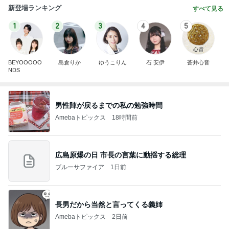
新登場ランキング
すべて見る
1
2
3
4
5
BEYOOOOO
島倉りか
ゆうこりん
石 安伊
蒼井心音
NDS
男性陣が戻るまでの私の勉強時間
Amebaトピックス
18時間前
広島原爆の日 市長の言葉に動揺する総理
ブルーサファイア
1日前
長男だから当然と言ってくる義姉
Amebaトピックス
2日前