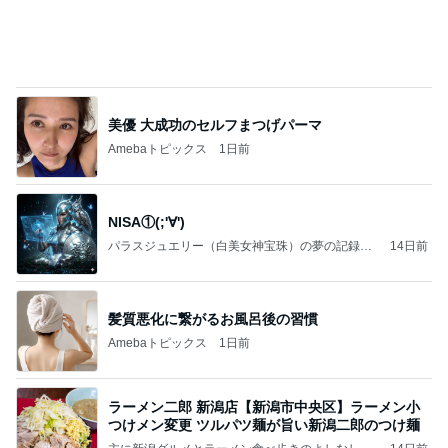
美優 大成功のセルフまつげパーマ
Amebaトピックス
1日前
NISA①(;'∀')
パラスジュエリー（白美女神宝珠）の夢の記録
14日前
（続編）
髪質悪化に繋がるお風呂後の習慣
Amebaトピックス
1日前
ラーメン二郎 新潟店【新潟市中央区】ラーメン小
つけメン変更 ツルパツ麺が旨い新潟二郎のつけ麺