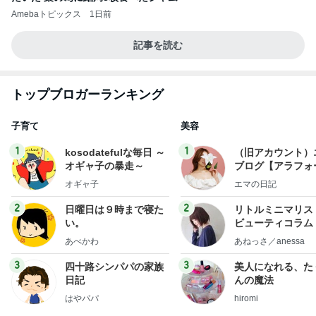
Amebaトピックス
1日前
記事を読む
トップブロガーランキング
子育て
美容
1
1
kosodatefulな毎日 ～
（旧アカウント）
オギャ子の暴走～
ブログ【アラフォ
社売却セカンドラ
オギャ子
エマの日記
フ】
2
2
日曜日は９時まで寝た
リトルミニマリス
い。
ビューティコラム 
little minimalist'
あべかわ
あねっさ／anessa
uty colum
3
3
四十路シンパパの家族
美人になれる、た
日記
んの魔法
はやパパ
hiromi