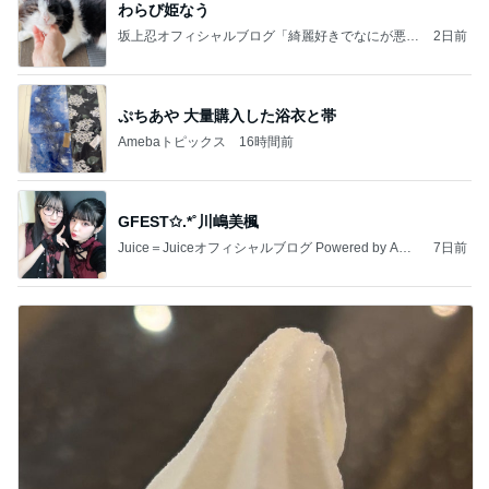
わらび姫なう
坂上忍オフィシャルブログ「綺麗好きでなにが悪
2日前
い！」 Powered by Ameba
ぷちあや 大量購入した浴衣と帯
Amebaトピックス
16時間前
GFEST✩.*˚川嶋美楓
Juice＝Juiceオフィシャルブログ Powered by Ame
7日前
ba