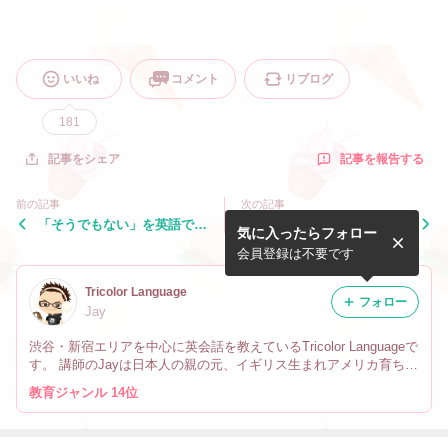
いいね
コメント
リブログ
181
記事を報告する
記事をシェア
前の記事
次の記事
「そうでもない」を英語で言
「モザイクをかける」を英語
気に入ったらフォロー
うと？
で言うと？
会員登録は不要です
Tricolor Language
フォロー
Jay
渋谷・新宿エリアを中心に英会話を教えているTricolor Languageで
す。 講師のJayは日本人の親の元、イギリス生まれアメリカ育ちで
す。 なので英会話だけでなく、文化や英語の微妙なニュアンスの
教育ジャンル 14位
違い、海外生活の事も教えています。