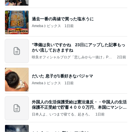
a
過去一番の高値で買った塩水うに
Amebaトピックス
1日前
”準備は良いですかね 23日にアップした記事もっ
かい流しておきますね
咲良オフィシャルブログ「悲しみから一抜け」Pow
2日前
ered by Ameba
だいた 息子が1番好きなパジャマ
Amebaトピックス
1日前
外国人の生活保護受給は憲法違反・・中国人の生活
保護不正受給で貯蓄４０００万円、本国にマンショ
ンを
日本人よ、いつまで寝てる、起きろ。
1日前