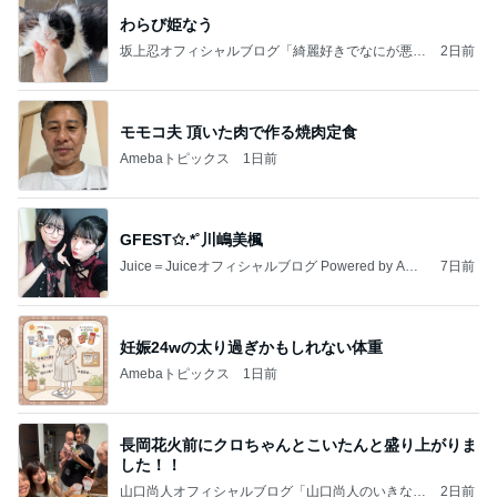
わらび姫なう
坂上忍オフィシャルブログ「綺麗好きでなにが悪
2日前
い！」 Powered by Ameba
モモコ夫 頂いた肉で作る焼肉定食
Amebaトピックス
1日前
GFEST✩.*˚川嶋美楓
Juice＝Juiceオフィシャルブログ Powered by Ame
7日前
ba
妊娠24wの太り過ぎかもしれない体重
Amebaトピックス
1日前
長岡花火前にクロちゃんとこいたんと盛り上がりま
した！！
山口尚人オフィシャルブログ「山口尚人のいきなり
2日前