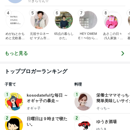
☆きらりん☆
4
5
6
7
8
めがねとかも
元祖サロネー
65点の暮らし
HEY OMEM
あさこの日々
めと北欧暮ら
ゼ マダム市川
かた。
E！〜0からの
（5人家族・投
し
のほのぼのブ
家づくり〜
資・家計簿・
ログ
雑貨）
もっと見る
トップブロガーランキング
子育て
料理
1
1
kosodatefulな毎日 ～
栄養士ママそっち
オギャ子の暴走～
簡単美味しいサイ
献立
オギャ子
そっち～
2
2
日曜日は９時まで寝た
ゆうき酒場
い。
ゆうき