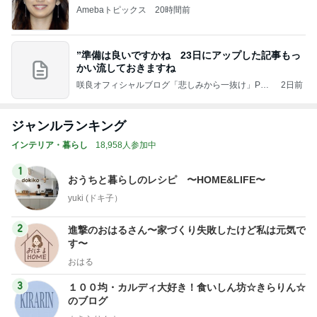
Amebaトピックス
20時間前
”準備は良いですかね 23日にアップした記事もっ
かい流しておきますね
咲良オフィシャルブログ「悲しみから一抜け」Pow
2日前
ered by Ameba
ジャンルランキング
インテリア・暮らし
18,958人参加中
1
おうちと暮らしのレシピ 〜HOME&LIFE〜
yuki (ドキ子）
2
進撃のおはるさん〜家づくり失敗したけど私は元気で
す〜
おはる
3
１００均・カルディ大好き！食いしん坊☆きらりん☆
のブログ