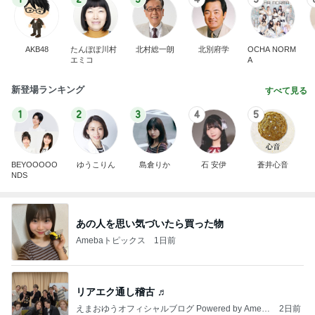
AKB48
たんぽぽ川村
北村総一朗
北別府学
OCHA NORM
エミコ
A
新登場ランキング
すべて見る
1
2
3
4
5
BEYOOOOO
ゆうこりん
島倉りか
石 安伊
蒼井心音
NDS
あの人を思い気づいたら買った物
Amebaトピックス
1日前
リアエク通し稽古 ♬
えまおゆうオフィシャルブログ Powered by Ameb
2日前