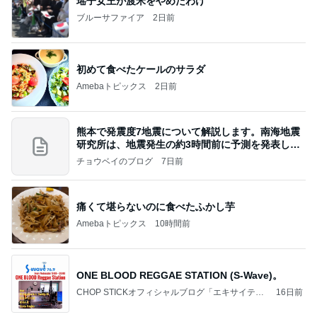
瑶子女王が渡米をやめたわけ
ブルーサファイア
2日前
初めて食べたケールのサラダ
Amebaトピックス
2日前
熊本で発震度7地震について解説します。南海地震
研究所は、地震発生の約3時間前に予測を発表しま
した
チョウベイのブログ
7日前
痛くて堪らないのに食べたふかし芋
Amebaトピックス
10時間前
ONE BLOOD REGGAE STATION (S-Wave)。
CHOP STICKオフィシャルブログ「エキサイティ
16日前
ング日記」Powered by Ameba