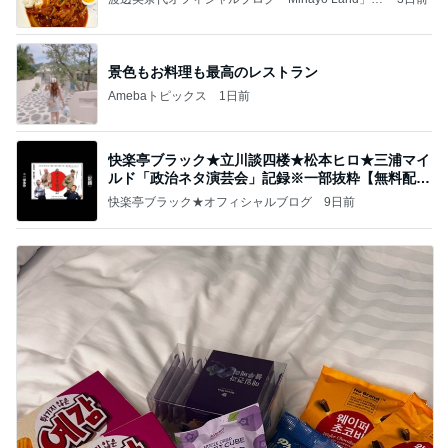
owered by Ameba
景色もお料理も最高のレストラン
Amebaトピックス
1日前
快楽亭ブラック★立川談四楼★松本ヒロ★三浦マイ
ルド「政治ネタ演芸会」記録※一部抜粋【無料配
信】
快楽亭ブラック★オフィシャルブログ
9日前