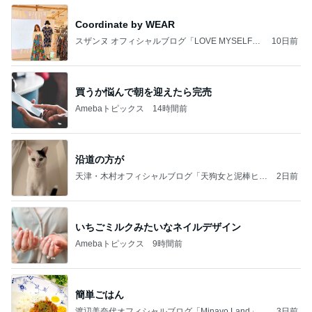
Coordinate by WEAR
スザンヌ オフィシャルブログ「LOVE MYSELF」
10日前
Powered by Ameba
買うか悩んで朝を迎えたら完売
Amebaトピックス
14時間前
沿道の方が
天津・木村オフィシャルブログ「天狗女と泥棒ヒゲ
2日前
男」Powered by Ameba
いちごミルクみたいなネイルデザイン
Amebaトピックス
9時間前
簡単ごはん
渡辺美奈代オフィシャルブログ「Minayo Land」P
3日前