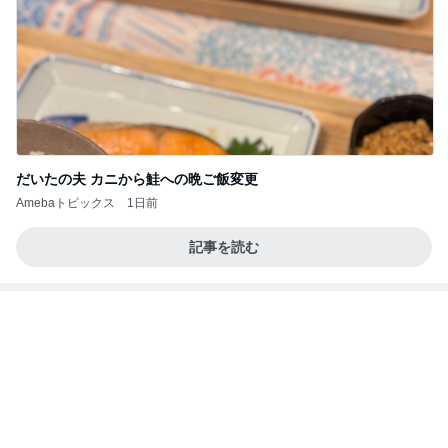
Amebaトピックス
1日前
2026/07/27(K) 4本
何でかな？何でだろ？
11日前
人の存在を感じて安心する空間
Amebaトピックス
13時間前
学生
日本人
7日前