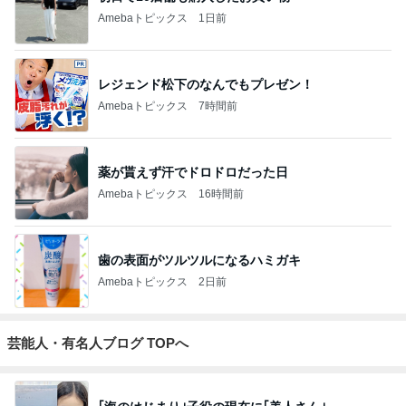
Amebaトピックス
1日前
ありがとうございます
市川團十郎白猿オフィシャルB
3日前
｢元こども店長｣加藤清史郎 喜びの報告
Amebaトピックス
1日前
斎藤元彦がぶらぶら動画のアップを止めた
Bank of Dreamの公営競技はどこへ行く
9日前
ジャンルランキング
ヨーロッパからお届け
6,541人参加中
1