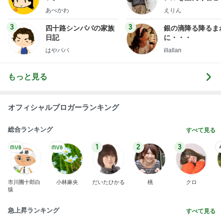
沢田聖子オフィシャルブログ「In My Heartな旅日
3日前
記」by Ameba
だいたの夫 カニから鮭への晩ご飯変更
Amebaトピックス
1日前
記事を読む