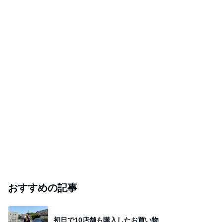
Amebaトピックス
1日前
レジェンド松下のなんでもプレゼン！
Amebaトピックス
7時間前
薬が貰えず汗でドロドロだった日
Amebaトピックス
16時間前
歯の表面がツルツルになるハミガキ
Amebaトピックス
2日前
芸能人・有名人ブログ TOPへ
｢海のはじまり｣子役の現在に｢美人さん｣