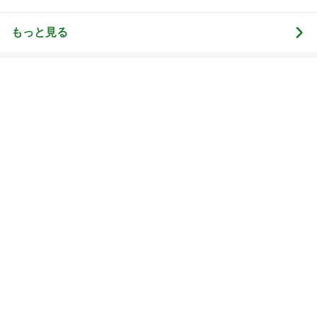
1
1
kosodatefulな毎日 ～
妻です。ママです
オギャ子の暴走～
です。
オギャ子
eri.
2
2
日曜日は９時まで寝た
40代からの大人
い。
アルを品良く着こ
ファッションブロ
あべかわ
えりん
3
3
四十路シンパパの家族
銀の滴降る降るま
日記
に・・・
はやパパ
illallan
もっと見る
オフィシャルブロガーランキング
総合ランキング
すべて見る
1
2
3