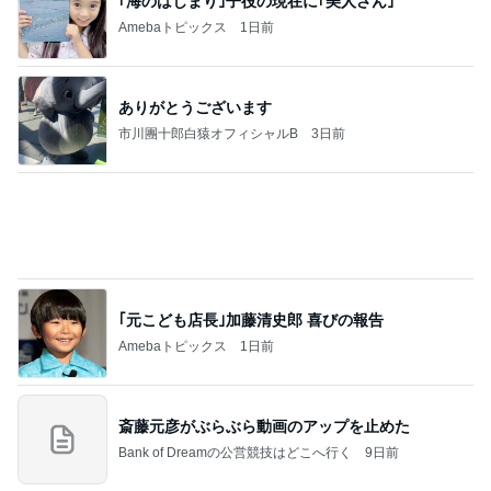
ロンドンあれこれ
hancha007
2
イギリス毒舌日記
wiltomo
3
スコットランドひきこもり日記
Norizo
4
5
6
7
8
ええかげん英
おじょーず！L
スコットラン
yumi Wien
Simple Pleasur
国田舎暮らし
ife☆in スイス
ドは今日も曇
es
り空
もっと見る