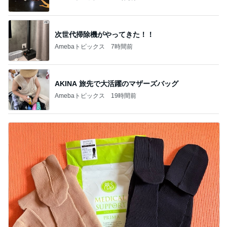
旦那にグッドアイデアとほめられた夕飯
Amebaトピックス
1日前
広島原爆の日 市長の言葉に動揺する総理
ブルーサファイア
2日前
パパが瞬食した赤魚の煮付け
Amebaトピックス
1日前
斎藤元彦がぶらぶら動画のアップを止めた
Bank of Dreamの公営競技はどこへ行く
9日前