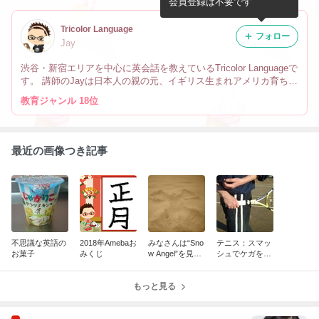
会員登録は不要です
Tricolor Language
フォロー
Jay
渋谷・新宿エリアを中心に英会話を教えているTricolor Languageで
す。 講師のJayは日本人の親の元、イギリス生まれアメリカ育ちで
す。 なので英会話だけでなく、文化や英語の微妙なニュアンスの
教育ジャンル 18位
違い、海外生活の事も教えています。
最近の画像つき記事
不思議な英語の
2018年Amebaお
みなさんは“Sno
テニス：スマッ
お菓子
みくじ
w Angel”を見た
シュでケガをし
事ありますか？
ないために
もっと見る