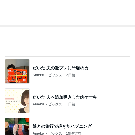
市川團十郎白
小林麻央
だいたひかる
桃
クロ
猿
急上昇ランキング
すべて見る
1
2
3
4
5
デーモン閣下
片岡愛之助
林下清志(ビッ
沢田聖子
金沢克彦
グダディ)
新登場ランキング
すべて見る
1
2
3
4
5
BEYOOOOO
島倉りか
ゆうこりん
石 安伊
蒼井心音
NDS