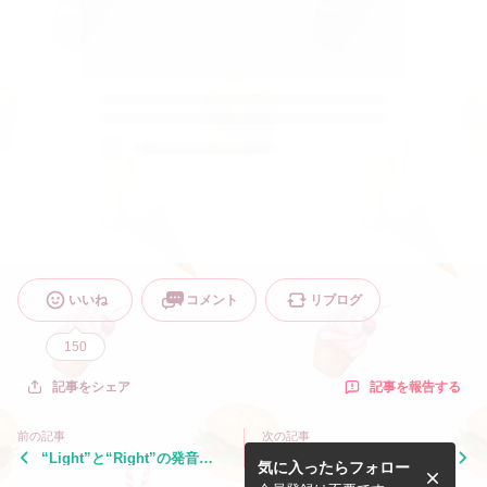
いいね
コメント
リブログ
150
記事を報告する
記事をシェア
前の記事
次の記事
“Light”と“Right”の発音の
テキサスの家は迷子になるく
気に入ったらフォロー
違いとコツ
らい広い