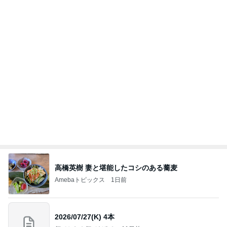
転倒し手伝ってくれた心優しい青年
Amebaトピックス
1日前
NISA①
パラスジュエリー（白美女神宝珠）の夢の記録（続
1日前
編）
娘の未来と家の安寧のための出費
Amebaトピックス
2日前
良心的な事業所ほど経営は苦しく、障害ある子の居
場所「放課後デイサービス」で深刻化する理念と現
実の