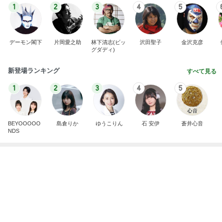
長男が部活に持っていく冷凍今川焼
Amebaトピックス
1日前
力強いジャンプをまるで天上の美しさのように軽や
かに着氷その芸術性によって心奪われる魔法を織り
なす
フィギュアスケート応援（くまはともだち）
2日前
ポイ活の総獲得ポイント52,809
Amebaトピックス
10時間前
同じ夢
四コマ戦士 パパ戦記
10日前