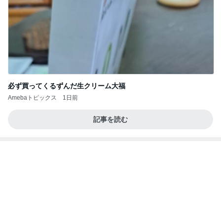
Amebaトピックス
1日前
涅槃寂静をゴールに設定することがなぜ大事なの
か、シンボルを受容可能なメッセージとして投げる
ことが
気功師から見たバレエとヒーリングのコツ～「まと
4日前
いのば」ブログ
丸亀で食べた計1380円の昼食
Amebaトピックス
12時間前
好きな男には愛されない女の魂の秘密
クノタチホオフィシャルブログ「恋学・性学研究
1日前
室」Powered by Ameba