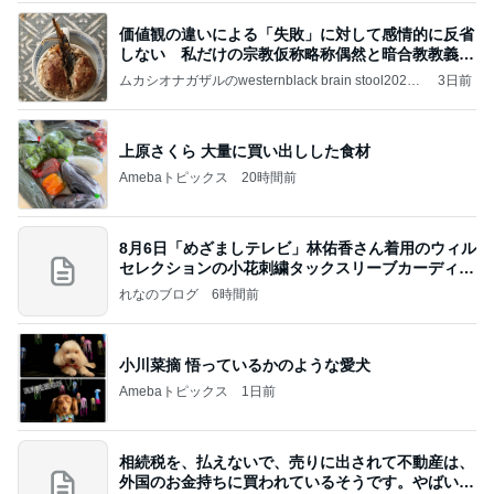
価値観の違いによる「失敗」に対して感情的に反省
しない 私だけの宗教仮称略称偶然と暗合教教義候
補
ムカシオナガザルのwesternblack brain stool2024
3日前
年（令和6）11月25日以来減酒断煙再開ムカシオナ
ガザル
上原さくら 大量に買い出しした食材
Amebaトピックス
20時間前
8月6日「めざましテレビ」林佑香さん着用のウィル
セレクションの小花刺繍タックスリーブカーディガ
ン
れなのブログ
6時間前
小川菜摘 悟っているかのような愛犬
Amebaトピックス
1日前
相続税を、払えないで、売りに出されて不動産は、
外国のお金持ちに買われているそうです。やばいで