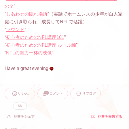
の？
”
“
しあわせの隠れ場所
”（実話でホームレスの少年が白人家
庭に引き取られ、成長してNFLで活躍）
“
ラウンド
”
“
初心者のためのNFL講座101
”
“
初心者のためのNFL講座 ルール編
”
“
NFLの魅力一杯の映像
”
Have a great evening
いいね
コメント
リブログ
66
記事を報告する
記事をシェア