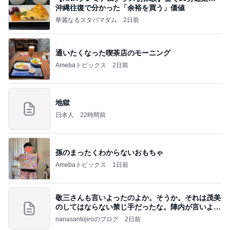
沖縄往復で分かった「余裕を買う」価値
華麗なるスタバマダム
2日前
通いたくなった喫茶店のモーニング
Amebaトピックス
2日前
地獄
日本人
22時間前
孫のまったくわからないおもちゃ
Amebaトピックス
1日前
敬三さんも言いよったのよか。そうか。それは茂美
のしてはならない禁じ手だったな。陣内が言いよる
のよ
nanasantojiroのブログ
2日前