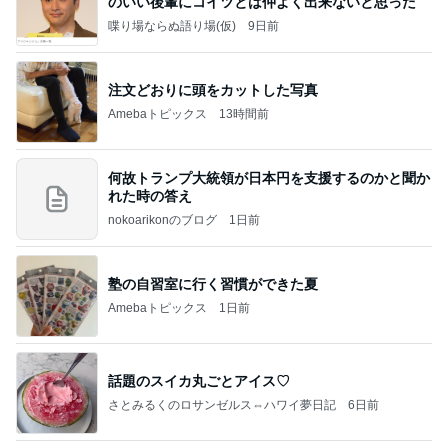
のいい後輩にコイツとは仲よく出来ないと思った
喋り場ならぬ語り場(仮)
9日前
注文どおりに頭をカットした写真
Amebaトピックス
13時間前
何故トランプ大統領が日本円を支援するのかと聞か
れた時の答え
nokoarikonのブログ
1日前
塾の自習室に行く習慣ができた夏
Amebaトピックス
1日前
話題のスイカ丸ごとアイス♡
さとみるくのロサンゼルス⇔ハワイ夢日記
6日前