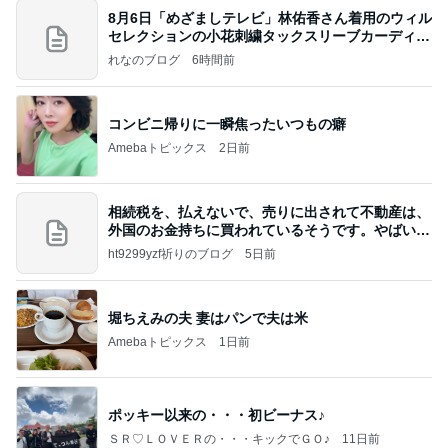
8月6日「めざましテレビ」林佑香さん着用のウィル
セレクションの小花刺繍タックスリーブカーディガ
ン
れなのブログ
6時間前
コンビニ帰りに一瞬焦ったいつもの癖
Amebaトピックス
2日前
相続税を、払えないで、売りに出されて不動産は、
外国のお金持ちに買われているそうです。やばいで
すよ
ht9299yzf祈りのブログ
5日前
堀ちえみの夫 妻はパンで夫は米
Amebaトピックス
1日前
ポッキー以来の・・・初ビーナス♪
ＳＲ♡ＬＯＶＥＲの・・・キックでＧＯ♪
11日前