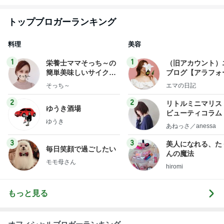
トップブロガーランキング
料理
美容
1
1
栄養士ママそっち～の
（旧アカウント）
簡単美味しいサイクル
ブログ【アラフォ
献立
社売却セカンドラ
そっち～
エマの日記
フ】
2
2
リトルミニマリス
ゆうき酒場
ビューティコラム 
ゆうき
little minimalist'
あねっさ／anessa
uty colum
3
3
美人になれる、た
毎日笑顔で過ごしたい
んの魔法
モモ母さん
hiromi
もっと見る