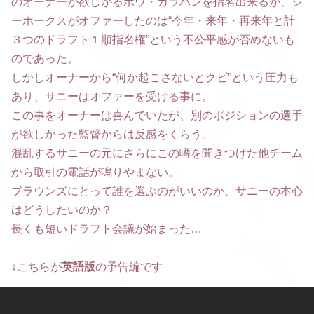
のオーナーが欲しがるボウ・カラハンを指名出来るが、シ
ーホークスがオファーしたのは“今年・来年・再来年と計
３つのドラフト１順指名権”という不公平感が否めないも
のであった。
しかしオーナーから“何か起こさないとクビ”という圧力も
あり、サニーはオファーを受ける事に。
この事をオーナーは喜んでいたが、別のポジションの選手
が欲しかった監督からは反感をくらう。
混乱するサニーの元にさらにこの噂を聞きつけた他チーム
から取引の電話が鳴りやまない。
ブラウンズにとって誰を選ぶのがいいのか、サニーの本心
はどうしたいのか？
長くも短いドラフト会議が始まった…
↓こちらが
英語版
の予告編です