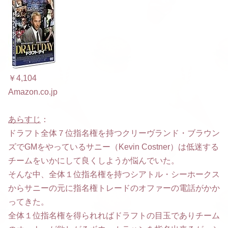
￥4,104
Amazon.co.jp
あらすじ
：
ドラフト全体７位指名権を持つクリーヴランド・ブラウン
ズでGMをやっているサニー（Kevin Costner）は低迷する
チームをいかにして良くしようか悩んでいた。
そんな中、全体１位指名権を持つシアトル・シーホークス
からサニーの元に指名権トレードのオファーの電話がかか
ってきた。
全体１位指名権を得られればドラフトの目玉でありチーム