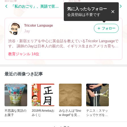
前の記事
次の記事
「私のおごり」、英語で言う
「レントゲン」、英語で言う
気に入ったらフォロー
と？
と？
会員登録は不要です
Tricolor Language
フォロー
Jay
渋谷・新宿エリアを中心に英会話を教えているTricolor Languageで
す。 講師のJayは日本人の親の元、イギリス生まれアメリカ育ちで
す。 なので英会話だけでなく、文化や英語の微妙なニュアンスの
教育ジャンル 14位
違い、海外生活の事も教えています。
最近の画像つき記事
不思議な英語の
2018年Amebaお
みなさんは“Sno
テニス：スマッ
お菓子
みくじ
w Angel”を見た
シュでケガをし
事ありますか？
ないために