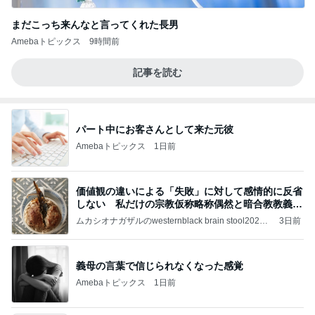
まだこっち来んなと言ってくれた長男
Amebaトピックス
9時間前
記事を読む
パート中にお客さんとして来た元彼
Amebaトピックス
1日前
価値観の違いによる「失敗」に対して感情的に反省
しない 私だけの宗教仮称略称偶然と暗合教教義候
補
ムカシオナガザルのwesternblack brain stool2024
3日前
年（令和6）11月25日以来減酒断煙再開ムカシオナ
ガザル
義母の言葉で信じられなくなった感覚
Amebaトピックス
1日前