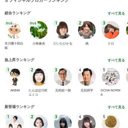
オフィシャルブロガーランキング
総合ランキング
すべて見る
1
2
3
市川團十郎白
小林麻央
だいたひかる
桃
クロ
猿
急上昇ランキング
すべて見る
1
2
3
4
5
AKB48
たんぽぽ川村
北村総一朗
北別府学
OCHA NORM
エミコ
A
新登場ランキング
すべて見る
1
2
3
4
5