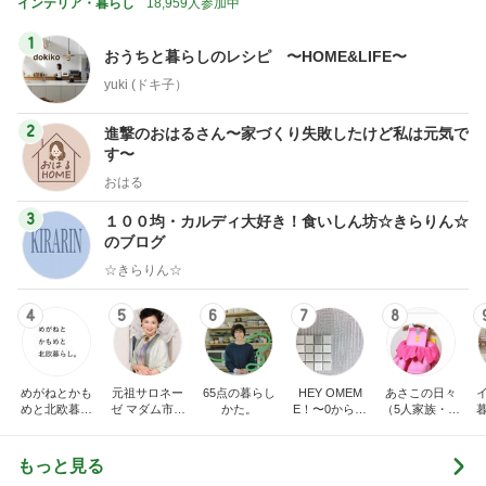
インテリア・暮らし
18,959人参加中
1
おうちと暮らしのレシピ 〜HOME&LIFE〜
yuki (ドキ子）
2
進撃のおはるさん〜家づくり失敗したけど私は元気で
す〜
おはる
3
１００均・カルディ大好き！食いしん坊☆きらりん☆
のブログ
☆きらりん☆
4
5
6
7
8
めがねとかも
元祖サロネー
65点の暮らし
HEY OMEM
あさこの日々
めと北欧暮ら
ゼ マダム市川
かた。
E！〜0からの
（5人家族・投
し
のほのぼのブ
家づくり〜
資・家計簿・
ログ
雑貨）
もっと見る