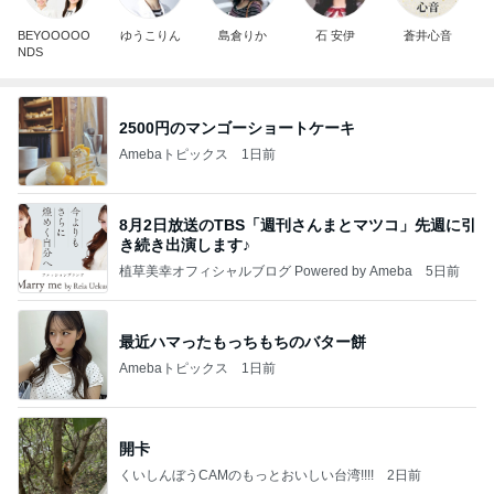
BEYOOOOO
ゆうこりん
島倉りか
石 安伊
蒼井心音
NDS
2500円のマンゴーショートケーキ
Amebaトピックス
1日前
8月2日放送のTBS「週刊さんまとマツコ」先週に引
き続き出演します♪
植草美幸オフィシャルブログ Powered by Ameba
5日前
最近ハマったもっちもちのバター餅
Amebaトピックス
1日前
開卡
くいしんぼうCAMのもっとおいしい台湾!!!!
2日前