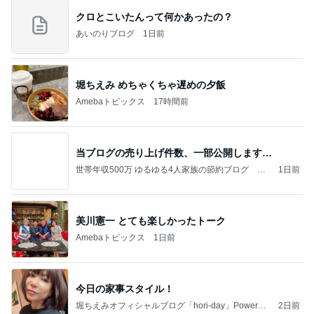
クロとこいたんって何かあったの？
あいのりブログ
1日前
堀ちえみ めちゃくちゃ遅めの夕飯
Amebaトピックス
17時間前
当ブログの売り上げ件数、一部公開します…
世帯年収500万 ゆるゆる4人家族の節約ブログ 〜
1日前
ケチ旦那と金銭感覚マヒ嫁の日々〜
美川憲一 とても楽しかったトーク
Amebaトピックス
1日前
今日の家事スタイル！
堀ちえみオフィシャルブログ「hori-day」Powered
2日前