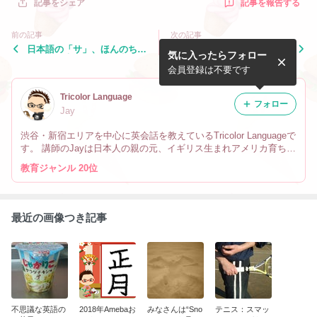
記事を報告する
記事をシェア
前の記事
次の記事
日本語の「サ」、ほんのちょ
買っていい「レモン」と買っ
気に入ったらフォロー
っとの工夫で“th”の発音にな
てはいけない“lemon”
る
会員登録は不要です
Tricolor Language
フォロー
Jay
渋谷・新宿エリアを中心に英会話を教えているTricolor Languageで
す。 講師のJayは日本人の親の元、イギリス生まれアメリカ育ちで
す。 なので英会話だけでなく、文化や英語の微妙なニュアンスの
教育ジャンル 20位
違い、海外生活の事も教えています。
最近の画像つき記事
不思議な英語の
2018年Amebaお
みなさんは“Sno
テニス：スマッ