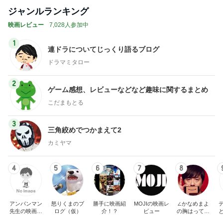
ジャンルランキング
映画レビュー
7,028人参加中
1
連ドラについてじっくり語るブログ
ドラマミタロー
2
ゲーム感想、レビューなどなど趣味に関するまとめ
こだまもとる
3
三角絞めでつかまえて2
カミヤマ
4
5
6
7
8
アンパンマン
怒りくまのブ
勝手に映画紹
MOJIの映画レ
∠かなめまよ
先生の映画講
ログ（仮）
介！？
ビュー
の胸はって行
座
け〜！自信持