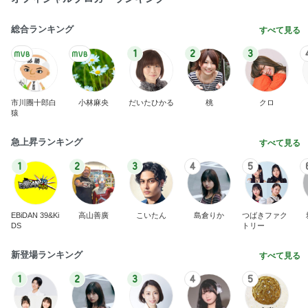
総合ランキング
すべて見る
1
2
3
市川團十郎白
小林麻央
だいたひかる
桃
クロ
猿
急上昇ランキング
すべて見る
1
2
3
4
5
EBiDAN 39&Ki
高山善廣
こいたん
島倉りか
つばきファク
DS
トリー
新登場ランキング
すべて見る
1
2
3
4
5