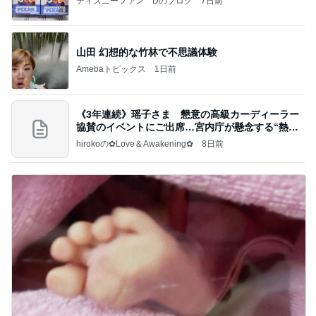
ディズニーファン Dのブログ
7日前
山田 幻想的な竹林で不思議体験
Amebaトピックス
1日前
《3年連続》瑶子さま 懇意の高級カーディーラー
協賛のイベントにご出席…宮内庁が懸念する“熱心
すぎ
hirokoの✿Love＆Awakening✿
8日前