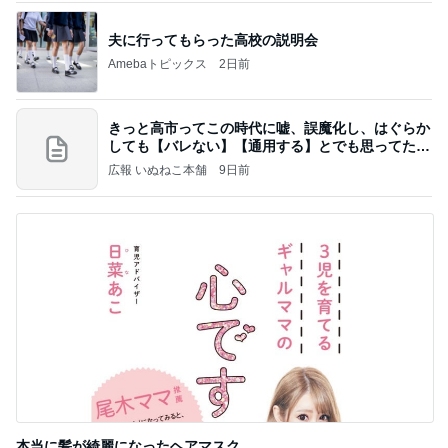
夫に行ってもらった高校の説明会
Amebaトピックス
2日前
きっと高市ってこの時代に嘘、誤魔化し、はぐらか
しても【バレない】【通用する】とでも思ってたん
だろ
広報 いぬねこ本舗
9日前
本当に髪が綺麗になったヘアマスク