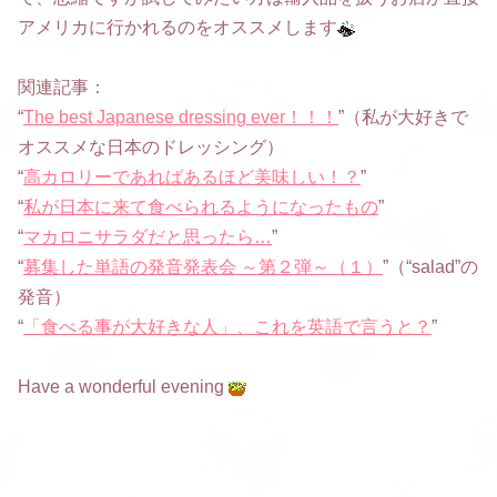
アメリカに行かれるのをオススメします
関連記事：
“
The best Japanese dressing ever！！！
”（私が大好きで
オススメな日本のドレッシング）
“
高カロリーであればあるほど美味しい！？
”
“
私が日本に来て食べられるようになったもの
”
“
マカロニサラダだと思ったら…
”
“
募集した単語の発音発表会 ～第２弾～（１）
”（“salad”の
発音）
“
「食べる事が大好きな人」、これを英語で言うと？
”
Have a wonderful evening