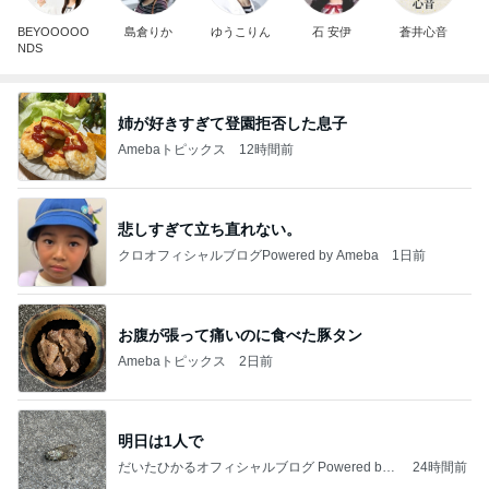
BEYOOOOO
島倉りか
ゆうこりん
石 安伊
蒼井心音
NDS
姉が好きすぎて登園拒否した息子
Amebaトピックス
12時間前
悲しすぎて立ち直れない。
クロオフィシャルブログPowered by Ameba
1日前
お腹が張って痛いのに食べた豚タン
Amebaトピックス
2日前
明日は1人で
だいたひかるオフィシャルブログ Powered by
24時間前
Ameba