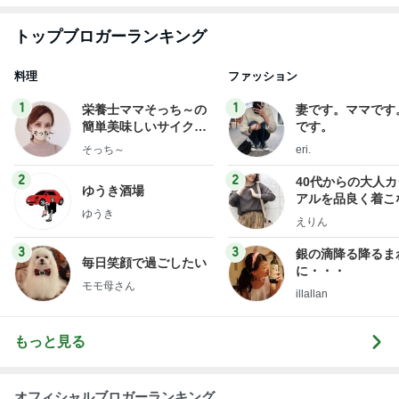
トップブロガーランキング
料理
ファッション
1
1
栄養士ママそっち～の
妻です。ママです
簡単美味しいサイクル
です。
献立
そっち～
eri.
2
2
40代からの大人
ゆうき酒場
アルを品良く着こ
ゆうき
ファッションブロ
えりん
3
3
銀の滴降る降るま
毎日笑顔で過ごしたい
に・・・
モモ母さん
illallan
もっと見る
オフィシャルブロガーランキング