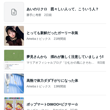
あいのりクロ 図々しい人って、こういう人？
勝手に考察
2日前
とっても新鮮だったガーリー衣装
Amebaトピックス
21時間前
夢見さんから 揺れが激しく注意していましょう❗️
マリアオフィシャルブログ「ひむかの風にさそわれ
8日前
て」Powered by Ameba
高熱で体力ダダ下がりになった体
Amebaトピックス
13時間前
ポップマートDIMOO×ピクサー☆