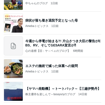
中ちゃんのブログ
1日前
病状が落ち着き退院予定となった母
Amebaトピックス
1日前
今週から停電が始まる?! 片山さつき大臣の警告がE
BS、RV、そしてGESARA宣言が⁈
心の道標【旧：ヤ～ベェのブログ】
6時間前
エステの施術で減った体重への疑問
Amebaトピックス
1日前
【ヤマハ発動機】～トートバック～【三越伊勢丹】
株主優待を楽しんで～tasayuryのブログ
14日前