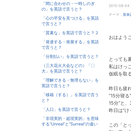
「間に合わせの・一時しのぎ
2015-08-04 
の」を英語で言うと？
テーマ：
英単
「心の平安を見つける」を英語
で言うと？
「質素な」を英語で言うと？２
おはようご
「発達する・発展する」を英語
で言うと？
「分割払い」を英語で言うと？
とっても
（三大花火大会などの）「〇
私はけっ
大」を英語で言うと？
仮眠を取
「理解できる・無理もない」を
英語で言うと？
昨日も疲
「移籍（する）」を英語で言う
“15分寝
と？
15分”と
「人口」を英語で言うと？
昨日は“け
「非現実的・超現実的」を意味
する“Unreal”と“Surreal”の違い
この「とっ