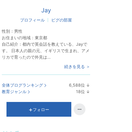
Jay
プロフィール
ピグの部屋
性別：
男性
お住まいの地域：
東京都
自己紹介：
都内で英会話を教えている、Jayで
す。 日本人の親の元、イギリスで生まれ、アメ
リカで育ったので外見は...
続きを見る ＞
全体ブログランキング
6,588
位
↓
ラ
教育ジャンル
18
位
↓
ン
ラ
キ
ン
ン
キ
フォロー
グ
ン
下
グ
降
下