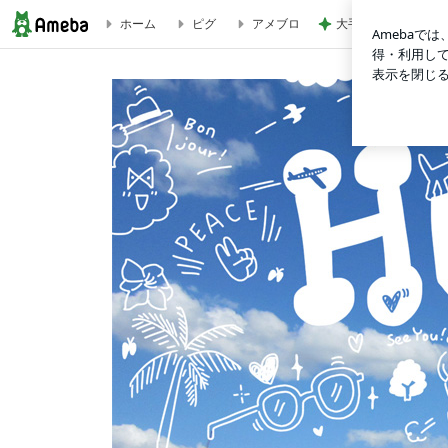
大手ハウスメーカー
ホーム
ピグ
アメブロ
“very tired”以外の「とっても疲れた」 | Tricolor Language