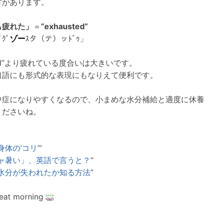
方があります。
も疲れた」
＝
“exhausted”
ｸﾞ
ゾー
ｽタ（テ）ッﾄﾞｩ」
tired”より疲れている度合いは大きいです。
口語にも形式的な表現にもなりえて便利です。
中症になりやすくなるので、小まめな水分補給と適度に休養
くださいね。
：
体の‘コリ’
”
ャ暑い」、英語で言うと？
”
水分が失われたか知る方法
”
reat morning