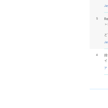
Ja
5
R
＞
ど
Ja
4
排
イ
ア