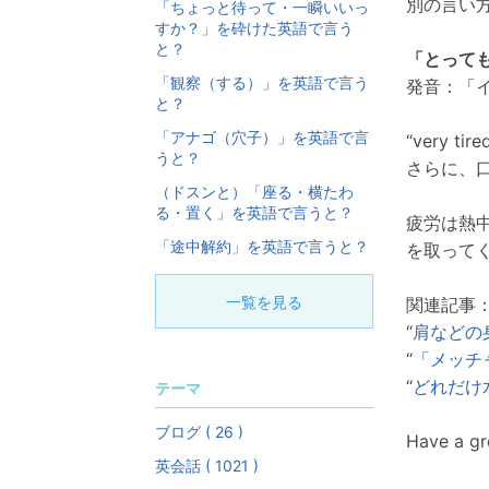
別の言い
「ちょっと待って・一瞬いいっ
すか？」を砕けた英語で言う
と？
「とって
「観察（する）」を英語で言う
発音：「イ
と？
「アナゴ（穴子）」を英語で言
“very 
うと？
さらに、
（ドスンと）「座る・横たわ
る・置く」を英語で言うと？
疲労は熱
「途中解約」を英語で言うと？
を取って
一覧を見る
関連記事
“
肩などの身
“
「メッチ
“
どれだけ
テーマ
ブログ ( 26 )
Have a g
英会話 ( 1021 )