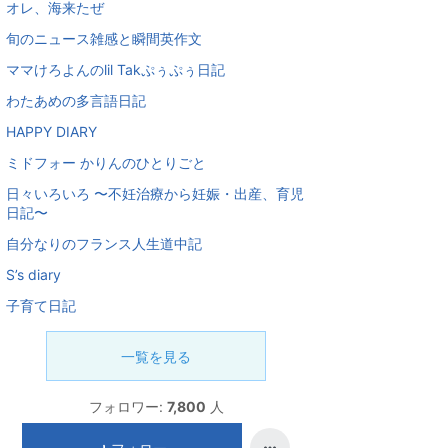
オレ、海来たぜ
旬のニュース雑感と瞬間英作文
ママけろよんのlil Takぷぅぷぅ日記
わたあめの多言語日記
HAPPY DIARY
ミドフォー かりんのひとりごと
日々いろいろ 〜不妊治療から妊娠・出産、育児
日記〜
自分なりのフランス人生道中記
S’s diary
子育て日記
一覧を見る
フォロワー:
7,800
人