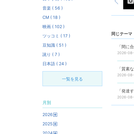
音楽 ( 56 )
CM ( 18 )
映画 ( 102 )
同じテーマ 
ツッコミ ( 17 )
豆知識 ( 51 )
「間に合
2026-08
訛り ( 7 )
日本語 ( 24 )
「質素な
2026-08
一覧を見る
「発達す
2026-08
月別
2026
開
2025
く
開
2024
く