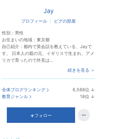
Jay
プロフィール
ピグの部屋
性別：
男性
お住まいの地域：
東京都
自己紹介：
都内で英会話を教えている、Jayで
す。 日本人の親の元、イギリスで生まれ、アメ
リカで育ったので外見は...
続きを見る ＞
全体ブログランキング
6,588
位
↓
ラ
教育ジャンル
18
位
↓
ン
ラ
キ
ン
ン
キ
フォロー
グ
ン
下
グ
降
下