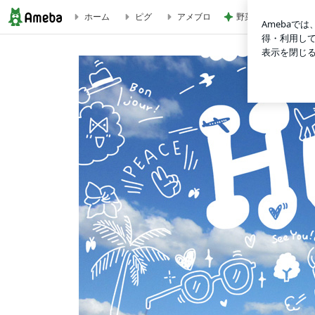
野菜を食べない娘の
ホーム
ピグ
アメブロ
“yes, no”以外での「はい、いいえ」 | Tricolor Language