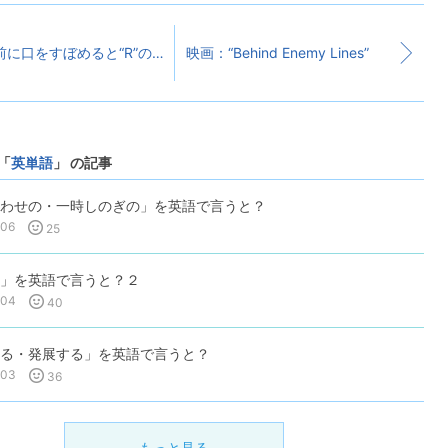
事前に口をすぼめると“R”の発音がしやすい
映画：“Behind Enemy Lines”
「
英単語
」 の記事
わせの・一時しのぎの」を英語で言うと？
-06
25
」を英語で言うと？２
-04
40
る・発展する」を英語で言うと？
-03
36
もっと見る