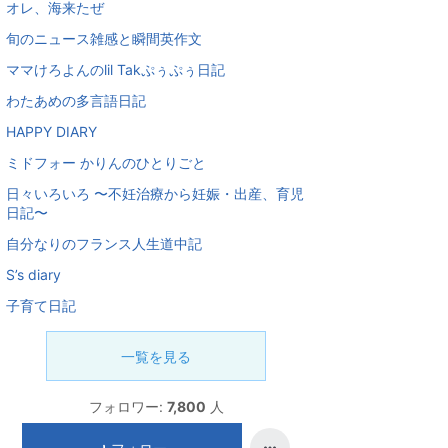
オレ、海来たぜ
旬のニュース雑感と瞬間英作文
ママけろよんのlil Takぷぅぷぅ日記
わたあめの多言語日記
HAPPY DIARY
ミドフォー かりんのひとりごと
日々いろいろ 〜不妊治療から妊娠・出産、育児
日記〜
自分なりのフランス人生道中記
S’s diary
子育て日記
一覧を見る
フォロワー:
7,800
人