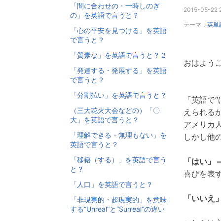
「間に合わせの・一時しのぎ
2015-05-22 
の」を英語で言うと？
テーマ：
英単
「心の平安を見つける」を英語
で言うと？
「質素な」を英語で言うと？２
おはようご
「発達する・発展する」を英語
で言うと？
「分割払い」を英語で言うと？
「英語で“
（三大花火大会などの）「〇
えられる
大」を英語で言うと？
アメリカ
「理解できる・無理もない」を
しかし他
英語で言うと？
「移籍（する）」を英語で言う
「はい」
と？
喜びを表す
「人口」を英語で言うと？
「いいえ
「非現実的・超現実的」を意味
する“Unreal”と“Surreal”の違い