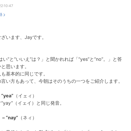
22:10:47
語
ざいます、Jayです。
はい”と“いいえ”は？」と聞かれれば「“yes”と“no”。」と答
かと思います。
人も基本的に同じです。
の言い方もあって、今朝はそのうちの一つをご紹介します。
＝
“yea”
（イェィ）
“yay”（イェイ）と同じ発音。
」
＝
“nay”
（ネィ）