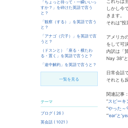
これらは
「ちょっと待って・一瞬いいっ
すか？」を砕けた英語で言う
しかし今
と？
きます。
「観察（する）」を英語で言う
それは“投
と？
「アナゴ（穴子）」を英語で言
アメリカの2
うと？
をして可
（ドスンと）「座る・横たわ
内訳は「賛
る・置く」を英語で言うと？
Nay 3
「途中解約」を英語で言うと？
日常会話
一覧を見る
それとも反
関連記事
“
スピーキ
テーマ
“
やった～
ブログ ( 26 )
“
‘ear’と
英会話 ( 1021 )