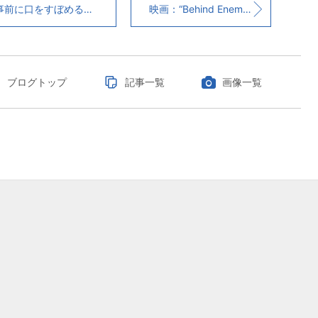
前に口をすぼめると“R”の発音がしやすい
映画：“Behind Enemy Lines”
ブログトップ
記事一覧
画像一覧