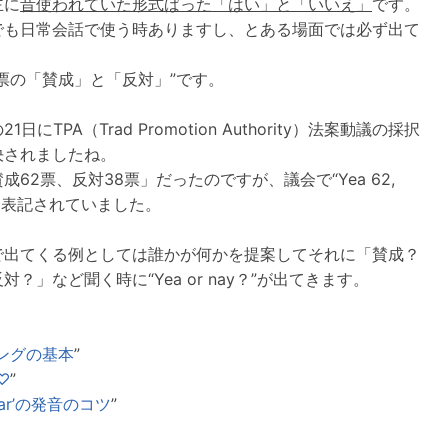
主に
昔使われていた形式ばった「はい」と「いいえ」
です。
でも日常会話で使う時ありますし、とある場面では必ず出て
票の「賛成」と「反対」”です。
1日にTPA（Trad Promotion Authority）法案動議の採択
決されましたね。
成62票、反対38票」だったのですが、議会で“Yea 62,
8”と表記されていました。
で出てくる例としては誰かが何かを提案してそれに「賛成？
対？」など聞く時に“Yea or nay？”が出てきます。
：
ングの基本
”
♡
”
‘year’の発音のコツ
”