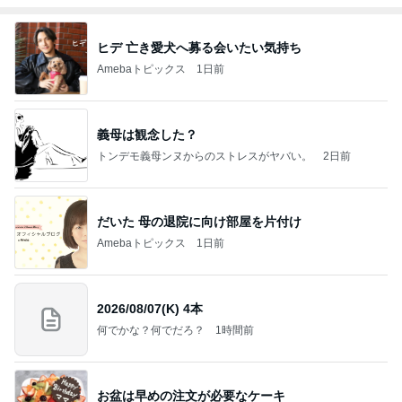
ヒデ 亡き愛犬へ募る会いたい気持ち
Amebaトピックス
1日前
義母は観念した？
トンデモ義母ンヌからのストレスがヤバい。
2日前
だいた 母の退院に向け部屋を片付け
Amebaトピックス
1日前
2026/08/07(K) 4本
何でかな？何でだろ？
1時間前
お盆は早めの注文が必要なケーキ