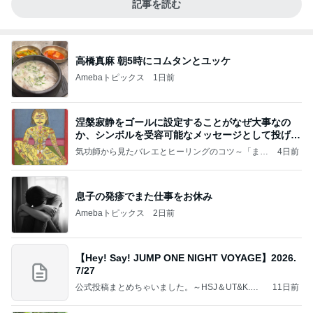
記事を読む
高橋真麻 朝5時にコムタンとユッケ
Amebaトピックス
1日前
涅槃寂静をゴールに設定することがなぜ大事なの
か、シンボルを受容可能なメッセージとして投げる
ことが
気功師から見たバレエとヒーリングのコツ～「まと
4日前
いのば」ブログ
息子の発疹でまた仕事をお休み
Amebaトピックス
2日前
【Hey! Say! JUMP ONE NIGHT VOYAGE】2026.
7/27
公式投稿まとめちゃいました。～HSJ＆UT&K.O.
11日前
～