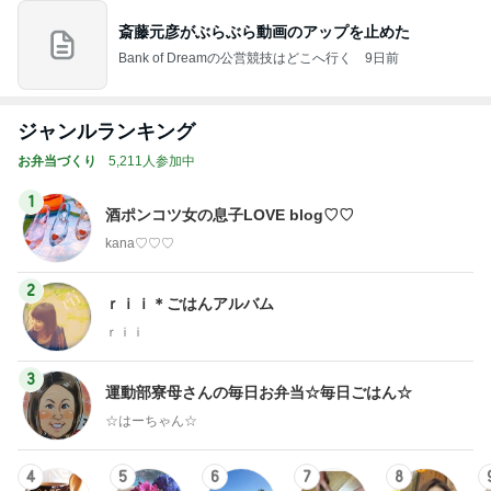
斎藤元彦がぶらぶら動画のアップを止めた
Bank of Dreamの公営競技はどこへ行く
9日前
ジャンルランキング
お弁当づくり
5,211人参加中
1
酒ポンコツ女の息子LOVE blog♡♡
kana♡♡♡
2
ｒｉｉ＊ごはんアルバム
ｒｉｉ
3
運動部寮母さんの毎日お弁当☆毎日ごはん☆
☆はーちゃん☆
4
5
6
7
8