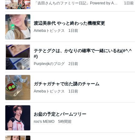
「吉田さんちのファミリー日記」Powered by Ame
1日前
ba 吉田さんファミリーオフィシャルブログ
渡辺美奈代 やっと終わった機種変更
Amebaトピックス
1日前
テテとグクは、かなりの確率で一緒にいるね(#^.^
#)
Purplevjkのブログ
2日前
ガチャガチャで出た謎のチャーム
Amebaトピックス
1日前
お盆の予定とパームツリー
roo's MEMO
5時間前