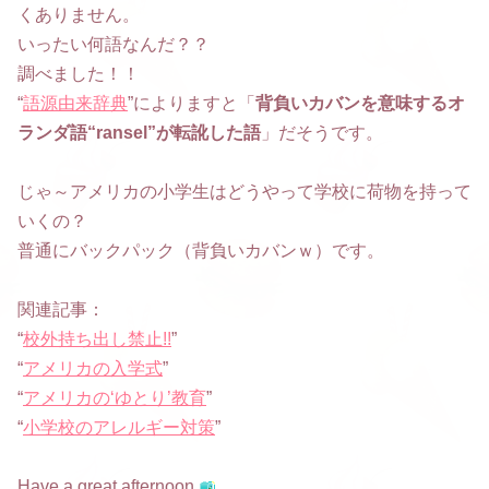
くありません。
いったい何語なんだ？？
調べました！！
“
語源由来辞典
”によりますと「
背負いカバンを意味するオ
ランダ語“ransel”が転訛した語
」だそうです。
じゃ～アメリカの小学生はどうやって学校に荷物を持って
いくの？
普通にバックパック（背負いカバンｗ）です。
関連記事：
“
校外持ち出し禁止!!
”
“
アメリカの入学式
”
“
アメリカの‘ゆとり’教育
”
“
小学校のアレルギー対策
”
Have a great afternoon