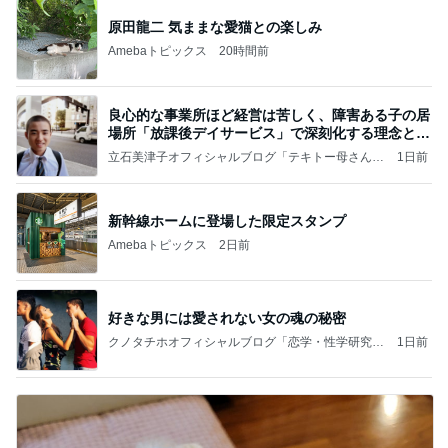
原田龍二 気ままな愛猫との楽しみ
Amebaトピックス
20時間前
良心的な事業所ほど経営は苦しく、障害ある子の居
場所「放課後デイサービス」で深刻化する理念と現
実の
立石美津子オフィシャルブログ「テキトー母さんの
1日前
すすめ」Powered by Ameba
新幹線ホームに登場した限定スタンプ
Amebaトピックス
2日前
好きな男には愛されない女の魂の秘密
クノタチホオフィシャルブログ「恋学・性学研究
1日前
室」Powered by Ameba