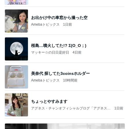
お出かけ中の車窓から撮った空
Amebaトピックス
1日前
桜島…噴火してた!? Σ(O_O；)
マッキー☆の日日是好日
4日前
美奈代 探してた3coinsホルダー
Amebaトピックス
10時間前
ちょっとやすみます
アグネス・チャンオフィシャルブログ「アグネスち
1日前
ゃんこ鍋」Powered by Ameba