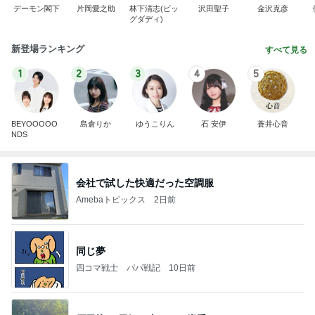
デーモン閣下
片岡愛之助
林下清志(ビッ
沢田聖子
金沢克彦
グダディ)
新登場ランキング
すべて見る
1
2
3
4
5
BEYOOOOO
島倉りか
ゆうこりん
石 安伊
蒼井心音
NDS
会社で試した快適だった空調服
Amebaトピックス
2日前
同じ夢
四コマ戦士 パパ戦記
10日前