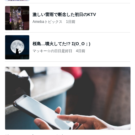
激しい雷雨で断念した初日のKTV
Amebaトピックス
1日前
桜島…噴火してた!? Σ(O_O；)
マッキー☆の日日是好日
4日前