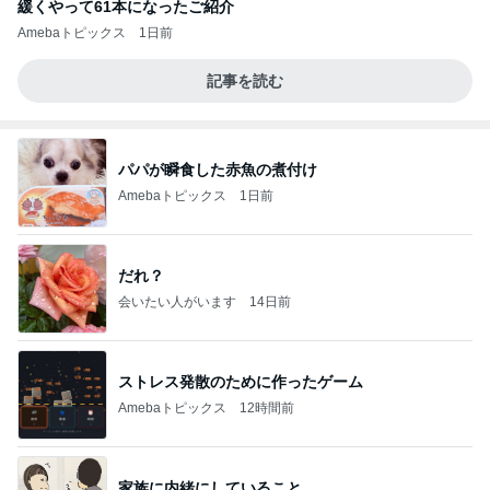
緩くやって61本になったご紹介
Amebaトピックス
1日前
記事を読む
パパが瞬食した赤魚の煮付け
Amebaトピックス
1日前
だれ？
会いたい人がいます
14日前
ストレス発散のために作ったゲーム
Amebaトピックス
12時間前
家族に内緒にしていること