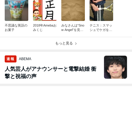
不思議な英語の
2018年Amebaお
みなさんは“Sno
テニス：スマッ
お菓子
みくじ
w Angel”を見た
シュでケガをし
事ありますか？
ないために
もっと見る
速報
ABEMA
人気芸人がアナウンサーと電撃結婚 衝
撃と祝福の声