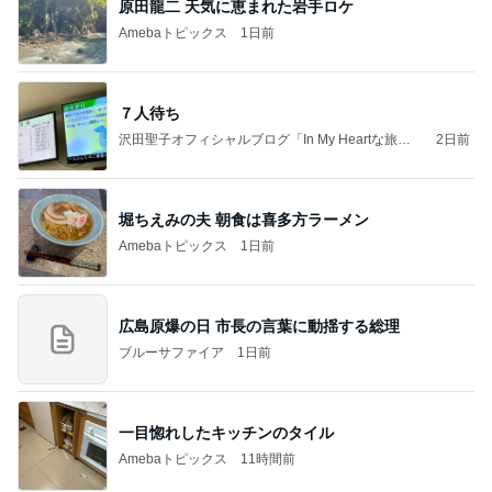
原田龍二 天気に恵まれた岩手ロケ
Amebaトピックス
1日前
７人待ち
沢田聖子オフィシャルブログ「In My Heartな旅日
2日前
記」by Ameba
堀ちえみの夫 朝食は喜多方ラーメン
Amebaトピックス
1日前
広島原爆の日 市長の言葉に動揺する総理
ブルーサファイア
1日前
一目惚れしたキッチンのタイル
Amebaトピックス
11時間前