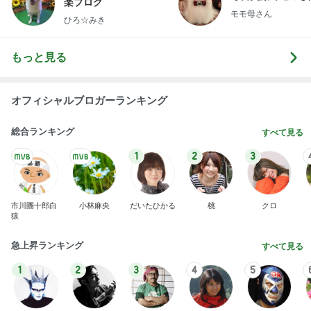
楽ブログ
モモ母さん
ひろ☆みき
もっと見る
オフィシャルブロガーランキング
総合ランキング
すべて見る
1
2
3
市川團十郎白
小林麻央
だいたひかる
桃
クロ
猿
急上昇ランキング
すべて見る
1
2
3
4
5