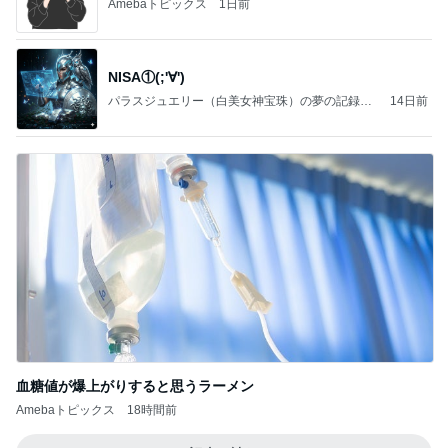
Amebaトピックス
1日前
NISA①(;'∀')
パラスジュエリー（白美女神宝珠）の夢の記録
14日前
（続編）
血糖値が爆上がりすると思うラーメン
Amebaトピックス
18時間前