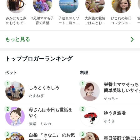
みかぱちこ家
3兄弟ママも子
子連れdeリゾ
大家族の愛情
ぴこれの毎日
のおうちでご
育て終盤
ート、時々キ
ごはんとお弁
コレクション
はん
ャラ弁
当❤︎
♬.*ﾟ
もっと見る
トップブロガーランキング
ペット
料理
1
1
栄養士ママそっち
しろとくろしろ
簡単美味しいサイ
たまねぎ
献立
そっち～
2
2
母さんは今日も世話を
ゆうき酒場
やく
ゆうき
藤緒 ミルカ
3
3
白柴 『きなこ』 のお気
毎日笑顔で過ごし