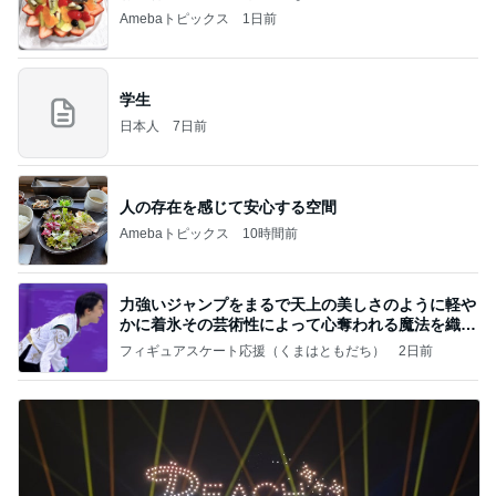
Amebaトピックス
1日前
学生
日本人
7日前
人の存在を感じて安心する空間
Amebaトピックス
10時間前
力強いジャンプをまるで天上の美しさのように軽や
かに着氷その芸術性によって心奪われる魔法を織り
なす
フィギュアスケート応援（くまはともだち）
2日前