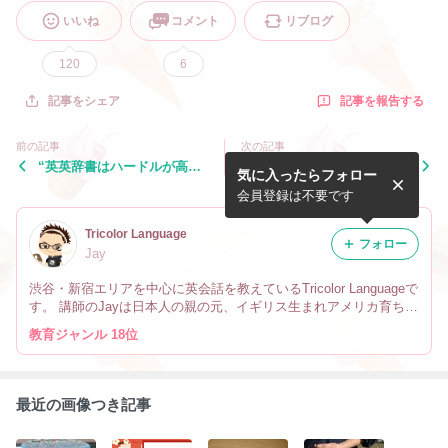
いいね
コメント
リブログ
120
6
記事を報告する
記事をシェア
前の記事
次の記事
“英英辞書はハードルが高
様子を見る・確認する
気に入ったらフォロー
い”と思われている方へ
会員登録は不要です
Tricolor Language
フォロー
Jay
渋谷・新宿エリアを中心に英会話を教えているTricolor Languageで
す。 講師のJayは日本人の親の元、イギリス生まれアメリカ育ちで
す。 なので英会話だけでなく、文化や英語の微妙なニュアンスの
教育ジャンル 18位
違い、海外生活の事も教えています。
最近の画像つき記事