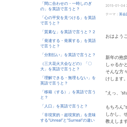
「間に合わせの・一時しのぎ
2015-01-04 
の」を英語で言うと？
テーマ：
英会
「心の平安を見つける」を英語
で言うと？
「質素な」を英語で言うと？２
おはようご
「発達する・発展する」を英語
で言うと？
「分割払い」を英語で言うと？
新年の抱負
（三大花火大会などの）「〇
しゃるか
大」を英語で言うと？
そんな方
「理解できる・無理もない」を
けします
英語で言うと？
「移籍（する）」を英語で言う
“えっ、‘s
と？
「人口」を英語で言うと？
もちろん“
しかし、
「非現実的・超現実的」を意味
する“Unreal”と“Surreal”の違い
教えしま