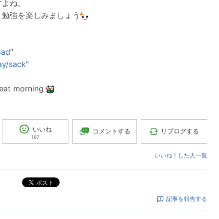
すよね。
、勉強を楽しみましょう
：
oad
”
ay/sack
”
reat morning
いいね
コメントする
リブログする
167
いいね！した人一覧
ポスト
記事を報告する