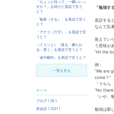
「ちょっと待って・一瞬いいっ
すか？」を砕けた英語で言う
「勉強す
と？
「観察（する）」を英語で言う
直訳する
と？
なんて乱
「アナゴ（穴子）」を英語で言
うと？
覚えてい
（ドスンと）「座る・横たわ
う意味が
る・置く」を英語で言うと？
“hit t
「途中解約」を英語で言うと？
例：
一覧を見る
“We are go
come？”
「うちら
“No thanks
テーマ
「いや、
ブログ ( 26 )
英会話 ( 1021 )
勉強は新