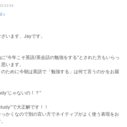
22:33:54
話
ざいます、Jayです。
に“今年こそ英語/英会話の勉強をする”とされた方もいらっ
と思います。
々のために今朝は英語で「勉強する」は何て言うのかをお届
。
tudy’じゃないの！？”
study”で大正解です！！
せっかくなので別の言い方でネイティブがよく使う表現をお
す。