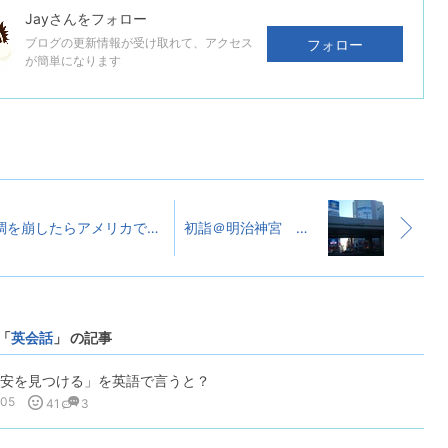
Jay
さんをフォロー
ブログの更新情報が受け取れて、アクセス
フォロー
が簡単になります
体調を崩したらアメリカで食べられているもの
初詣＠明治神宮 ～続き～
「
英会話
」 の記事
安を見つける」を英語で言うと？
-05
41
3