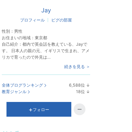
Jay
プロフィール
ピグの部屋
性別：
男性
お住まいの地域：
東京都
自己紹介：
都内で英会話を教えている、Jayで
す。 日本人の親の元、イギリスで生まれ、アメ
リカで育ったので外見は...
続きを見る ＞
全体ブログランキング
6,588
位
↓
ラ
教育ジャンル
18
位
↓
ン
ラ
キ
ン
ン
キ
フォロー
グ
ン
下
グ
降
下