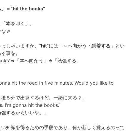
る」
＝
“hit the books”
と「本を叩く」。
暴なｗ
らっしゃいますか、“
hit
”には「
～へ向かう・到着する
」とい
ある事を。
he books”⇒「本へ向かう」⇒「勉強する」
nna hit the road in five minutes. Would you like to
、後５分で出発するけど、一緒に来る？」
. I'm gonna hit the books.”
勉強するからいいや。」
しい知識を得るための手段であり、何か新しく覚えるのって