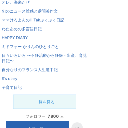
オレ、海来たぜ
旬のニュース雑感と瞬間英作文
ママけろよんのlil Takぷぅぷぅ日記
わたあめの多言語日記
HAPPY DIARY
ミドフォー かりんのひとりごと
日々いろいろ 〜不妊治療から妊娠・出産、育児
日記〜
自分なりのフランス人生道中記
S’s diary
子育て日記
一覧を見る
フォロワー:
7,800
人