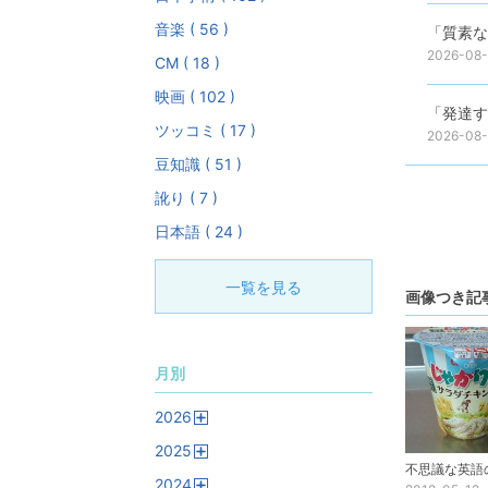
音楽 ( 56 )
「質素な
2026-08
CM ( 18 )
映画 ( 102 )
「発達す
ツッコミ ( 17 )
2026-08
豆知識 ( 51 )
訛り ( 7 )
日本語 ( 24 )
一覧を見る
画像つき記
月別
2026
開
2025
く
開
2024
く