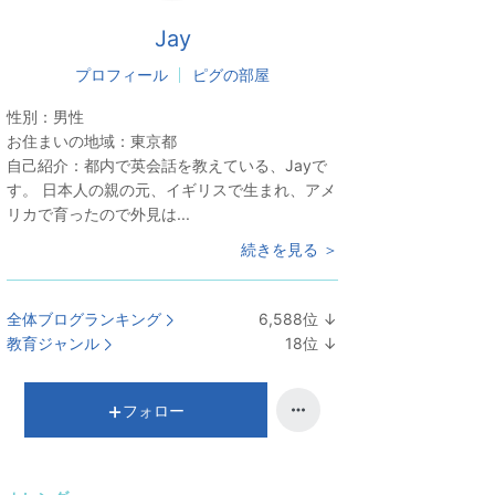
Jay
プロフィール
ピグの部屋
性別：
男性
お住まいの地域：
東京都
自己紹介：
都内で英会話を教えている、Jayで
す。 日本人の親の元、イギリスで生まれ、アメ
リカで育ったので外見は...
続きを見る ＞
全体ブログランキング
6,588
位
↓
ラ
教育ジャンル
18
位
↓
ン
ラ
キ
ン
ン
キ
フォロー
グ
ン
下
グ
降
下