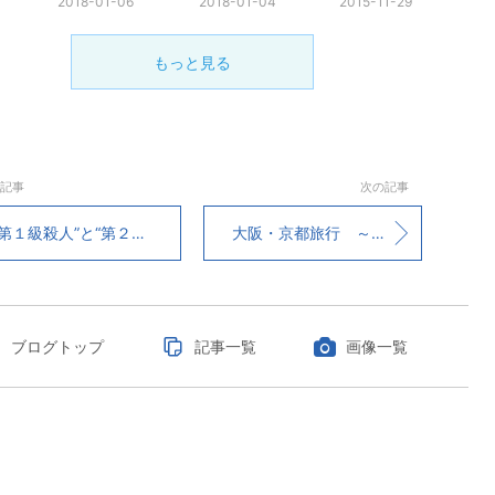
2018-01-06
2018-01-04
2015-11-29
もっと見る
記事
次の記事
第１級殺人”と“第２級殺人”の違い
大阪・京都旅行 ～面白写真編～
ブログトップ
記事一覧
画像一覧