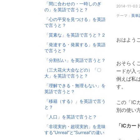
「間に合わせの・一時しのぎ
2014-11-03 2
の」を英語で言うと？
テーマ：
英単
「心の平安を見つける」を英語
で言うと？
「質素な」を英語で言うと？２
おはようご
「発達する・発展する」を英語
で言うと？
「分割払い」を英語で言うと？
おそらく
（三大花火大会などの）「〇
ードが入
大」を英語で言うと？
例えば私
「理解できる・無理もない」を
す。
英語で言うと？
「移籍（する）」を英語で言う
この「IC
と？
別の使い
「人口」を英語で言うと？
「ICカー
「非現実的・超現実的」を意味
する“Unreal”と“Surreal”の違い