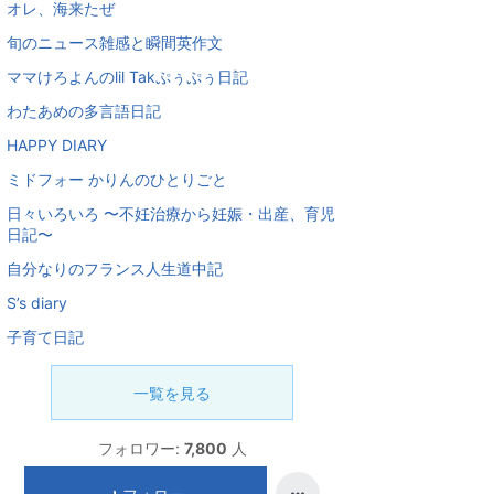
オレ、海来たぜ
旬のニュース雑感と瞬間英作文
ママけろよんのlil Takぷぅぷぅ日記
わたあめの多言語日記
HAPPY DIARY
ミドフォー かりんのひとりごと
日々いろいろ 〜不妊治療から妊娠・出産、育児
日記〜
自分なりのフランス人生道中記
S’s diary
子育て日記
一覧を見る
フォロワー:
7,800
人