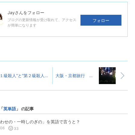
Jay
さんをフォロー
ブログの更新情報が受け取れて、アクセス
フォロー
が簡単になります
“第１級殺人”と“第２級殺人”の違い
大阪・京都旅行 ～面白写真編～
「
英単語
」 の記事
わせの・一時しのぎの」を英語で言うと？
-06
33