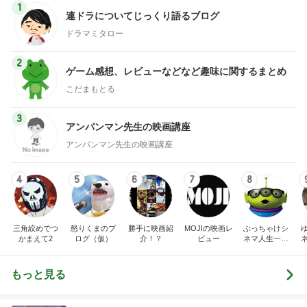
1
連ドラについてじっくり語るブログ
ドラマミタロー
2
ゲーム感想、レビューなどなど趣味に関するまとめ
こだまもとる
3
アンパンマン先生の映画講座
アンパンマン先生の映画講座
4
5
6
7
8
三角絞めでつ
怒りくまのブ
勝手に映画紹
MOJIの映画レ
ぶっちゃけシ
かまえて2
ログ（仮）
介！？
ビュー
ネマ人生一直
線！❁
もっと見る