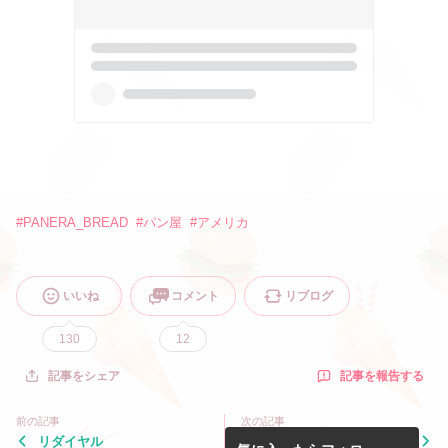
#
PANERA_BREAD
#
パン屋
#
アメリカ
いいね
コメント
リブログ
130
12
記事を報告する
記事をシェア
前の記事
次の記事
リダイヤル
究極のお弁当