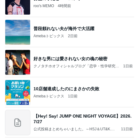
roo's MEMO
4時間前
普段頼れない夫が海外で大活躍
Amebaトピックス
2日前
好きな男には愛されない女の魂の秘密
クノタチホオフィシャルブログ「恋学・性学研究
1日前
室」Powered by Ameba
10店舗達成したのにまさかの失敗
Amebaトピックス
1日前
【Hey! Say! JUMP ONE NIGHT VOYAGE】2026.
7/27
公式投稿まとめちゃいました。～HSJ＆UT&K.O.
11日前
～