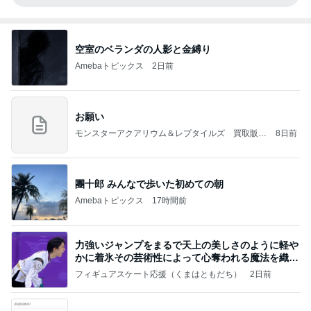
空室のベランダの人影と金縛り
Amebaトピックス
2日前
お願い
モンスターアクアリウム＆レプタイルズ 買取販売
8日前
情報
團十郎 みんなで歩いた初めての朝
Amebaトピックス
17時間前
力強いジャンプをまるで天上の美しさのように軽や
かに着氷その芸術性によって心奪われる魔法を織り
なす
フィギュアスケート応援（くまはともだち）
2日前