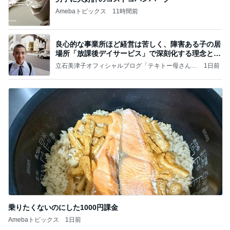
Amebaトピックス
11時間前
良心的な事業所ほど経営は苦しく、障害ある子の居
場所「放課後デイサービス」で深刻化する理念と現
実の
立石美津子オフィシャルブログ「テキトー母さんの
1日前
すすめ」Powered by Ameba
乗りたくないのにした1000円課金
Amebaトピックス
1日前