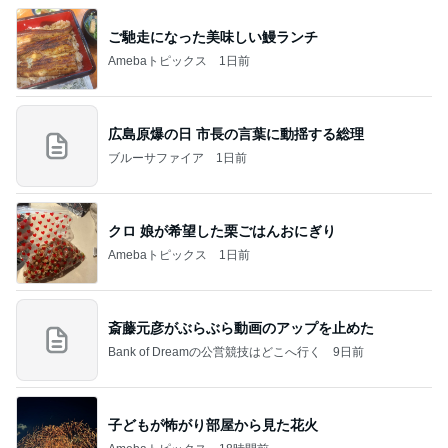
ご馳走になった美味しい鰻ランチ
Amebaトピックス
1日前
広島原爆の日 市長の言葉に動揺する総理
ブルーサファイア
1日前
クロ 娘が希望した栗ごはんおにぎり
Amebaトピックス
1日前
斎藤元彦がぶらぶら動画のアップを止めた
Bank of Dreamの公営競技はどこへ行く
9日前
子どもが怖がり部屋から見た花火