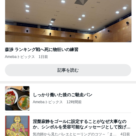
森渉 ランキング戦へ死に物狂いの練習
Amebaトピックス
1日前
記事を読む
しっかり働いた後のご馳走パン
Amebaトピックス
12時間前
涅槃寂静をゴールに設定することがなぜ大事なの
か、シンボルを受容可能なメッセージとして投げる
ことが
気功師から見たバレエとヒーリングのコツ～「まと
4日前