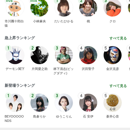
1
2
3
市川團十郎白
小林麻央
だいたひかる
桃
クロ
猿
急上昇ランキング
すべて見る
1
2
3
4
5
デーモン閣下
片岡愛之助
林下清志(ビッ
沢田聖子
金沢克彦
グダディ)
新登場ランキング
すべて見る
1
2
3
4
5
BEYOOOOO
島倉りか
ゆうこりん
石 安伊
蒼井心音
NDS