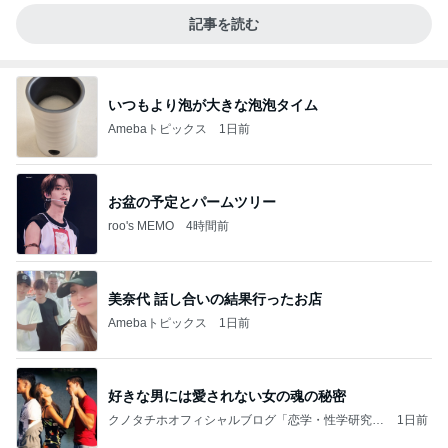
記事を読む
いつもより泡が大きな泡泡タイム
Amebaトピックス
1日前
お盆の予定とパームツリー
roo's MEMO
4時間前
美奈代 話し合いの結果行ったお店
Amebaトピックス
1日前
好きな男には愛されない女の魂の秘密
クノタチホオフィシャルブログ「恋学・性学研究
1日前
室」Powered by Ameba