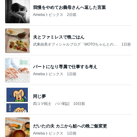
我慢をやめてお義母さんへ返した言葉
Amebaトピックス
2日前
夫とファミレスで晩ごはん
武東由美オフィシャルブログ「MOTOちゃんとのは
1日前
っぴぃな毎日」Powered by Ameba
パートになり専属で仕事する考え
Amebaトピックス
1日前
同じ夢
四コマ戦士 パパ戦記
10日前
だいたの夫 カニから鮭への晩ご飯変更
Amebaトピックス
1日前