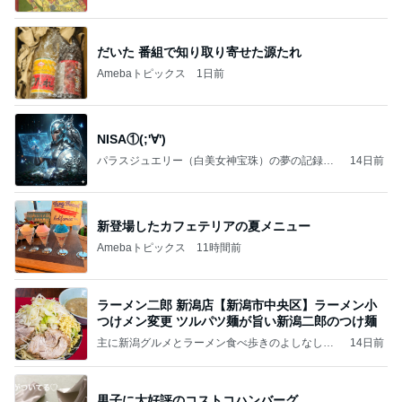
いのば」ブログ
だいた 番組で知り取り寄せた源たれ
Amebaトピックス
1日前
NISA①(;'∀')
パラスジュエリー（白美女神宝珠）の夢の記録
14日前
（続編）
新登場したカフェテリアの夏メニュー
Amebaトピックス
11時間前
ラーメン二郎 新潟店【新潟市中央区】ラーメン小
つけメン変更 ツルパツ麺が旨い新潟二郎のつけ麺
主に新潟グルメとラーメン食べ歩きのよしなしご
14日前
と
男子に大好評のコストコハンバーグ