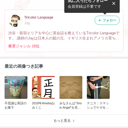
気に入ったらフォロー
会員登録は不要です
Tricolor Language
フォロー
Jay
渋谷・新宿エリアを中心に英会話を教えているTricolor Languageで
す。 講師のJayは日本人の親の元、イギリス生まれアメリカ育ちで
す。 なので英会話だけでなく、文化や英語の微妙なニュアンスの
教育ジャンル 18位
違い、海外生活の事も教えています。
最近の画像つき記事
不思議な英語の
2018年Amebaお
みなさんは“Sno
テニス：スマッ
お菓子
みくじ
w Angel”を見た
シュでケガをし
事ありますか？
ないために
もっと見る