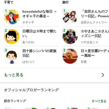
子育て
旅行
1
1
kosodatefulな毎日 ～
「吉田さんちのフ
オギャ子の暴走～
リー日記」Powere
y Ameba 吉田さ
オギャ子
吉田さんファミリー
ミリーオフィシャ
ログ
2
2
日曜日は９時まで寝た
☆やまあこ☆さん
い。
ィズニー日記
あべかわ
☆やまあこ☆
3
3
四十路シンパパの家族
日々是甘露2〜デ
日記
ー風味〜
はやパパ
甘露
もっと見る
オフィシャルブロガーランキング
総合ランキング
すべて見る