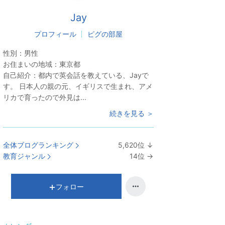
Jay
プロフィール
ピグの部屋
性別：
男性
お住まいの地域：
東京都
自己紹介：
都内で英会話を教えている、Jayで
す。 日本人の親の元、イギリスで生まれ、アメ
リカで育ったので外見は...
続きを見る ＞
全体ブログランキング
5,620
位
↓
ラ
教育ジャンル
14
位
→
ン
ラ
キ
ン
ン
キ
フォロー
グ
ン
下
グ
降
維