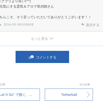
e:アプリより良い(^^)
元気にする霊気＆アロマ気功師さん
ちらこそ、そう言っていただいてありがとうございます！！
y
2014-05-18 02:56:08
返信する
もっと見る
コメントする
記事
次の記事
et It Go" で聴く、アメリカ英語とイギリス英語の違い
Tetherball