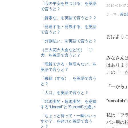
「心の平安を見つける」を英語
2014-05-17 2
で言うと？
テーマ：
英会
「質素な」を英語で言うと？２
「発達する・発展する」を英語
で言うと？
おはようご
「分割払い」を英語で言うと？
（三大花火大会などの）「〇
大」を英語で言うと？
みなさん
「理解できる・無理もない」を
はありま
英語で言うと？
この
「一
「移籍（する）」を英語で言う
と？
「一から
「人口」を英語で言うと？
“
scratch
「非現実的・超現実的」を意味
する“Unreal”と“Surreal”の違い
私は「フ
「ちょっと待って・一瞬いいっ
すか？」を砕けた英語で言う
パン用の
と？