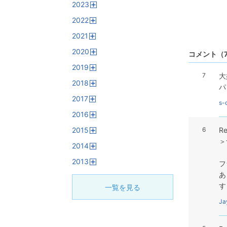
2023
く
開
2022
く
開
2021
く
開
2020
く
コメント
（
開
2019
く
開
7
大
2018
く
パ
開
2017
く
s-
開
2016
く
開
2015
6
R
く
開
＞
2014
く
開
2013
く
フ
開
あ
く
す
一覧を見る
Ja