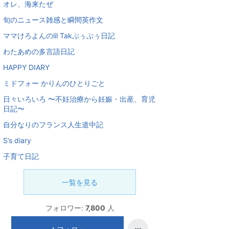
オレ、海来たぜ
旬のニュース雑感と瞬間英作文
ママけろよんのlil Takぷぅぷぅ日記
わたあめの多言語日記
HAPPY DIARY
ミドフォー かりんのひとりごと
日々いろいろ 〜不妊治療から妊娠・出産、育児
日記〜
自分なりのフランス人生道中記
S’s diary
子育て日記
一覧を見る
フォロワー:
7,800
人