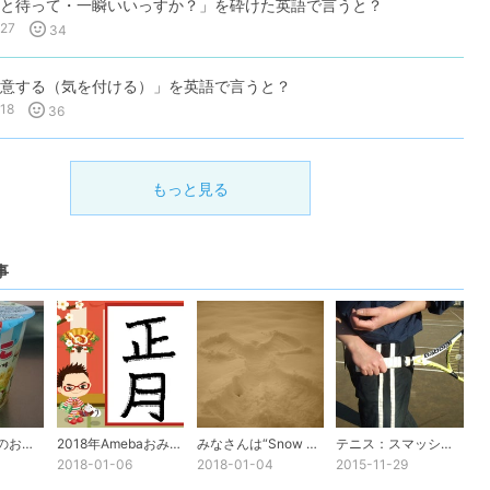
と待って・一瞬いいっすか？」を砕けた英語で言うと？
27
34
意する（気を付ける）」を英語で言うと？
18
36
もっと見る
事
不思議な英語のお菓子
2018年Amebaおみくじ
みなさんは“Snow Angel”を見た事ありますか？
テニス：スマッシュでケガをしないために
2018-01-06
2018-01-04
2015-11-29