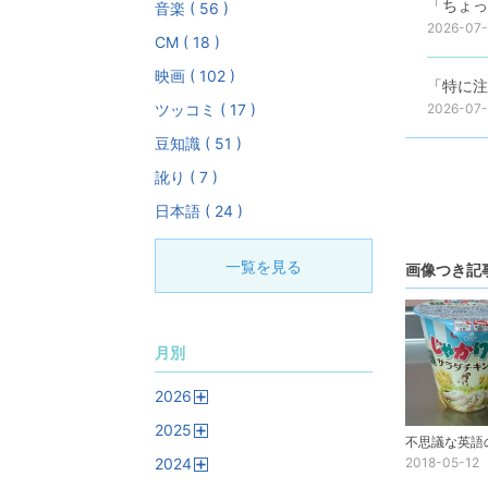
「ちょっ
音楽 ( 56 )
2026-07-
CM ( 18 )
映画 ( 102 )
「特に注
ツッコミ ( 17 )
2026-07-
豆知識 ( 51 )
訛り ( 7 )
日本語 ( 24 )
一覧を見る
画像つき記
月別
2026
開
2025
く
開
2024
2018-05-12
く
開