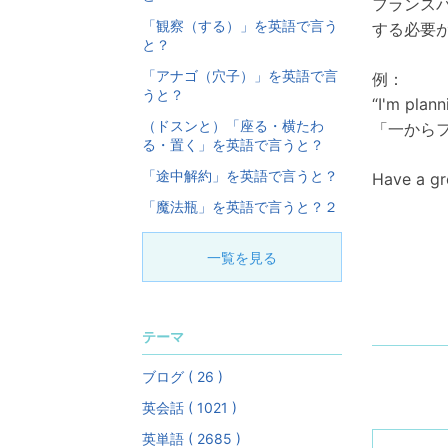
フランス
「観察（する）」を英語で言う
する必要
と？
「アナゴ（穴子）」を英語で言
例：
うと？
“I'm plan
（ドスンと）「座る・横たわ
「一から
る・置く」を英語で言うと？
「途中解約」を英語で言うと？
Have a g
「魔法瓶」を英語で言うと？２
一覧を見る
テーマ
ブログ ( 26 )
英会話 ( 1021 )
英単語 ( 2685 )