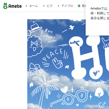
美優 忘れていた圧
ホーム
ピグ
アメブロ
一から | Tricolor Language