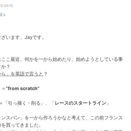
2:35:15
話
ざいます、Jayです。
はここ最近、何かを一から始めたり、始めようとしている事
すか？
から」を英語で言うと
？
」
＝
“from scratch”
”＝「引っ掻く・削る」、「
レースのスタートライン
」
ランスパン」を一から作ろうかなと考えて、この前フランス
粉を買ってきました。