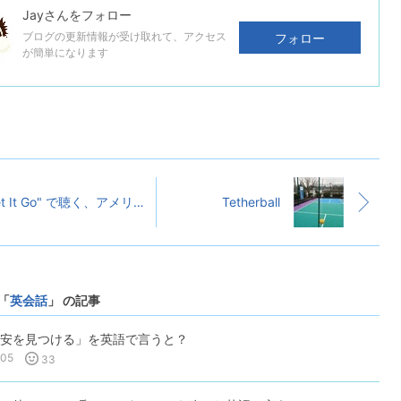
Jay
さんをフォロー
ブログの更新情報が受け取れて、アクセス
フォロー
が簡単になります
"Let It Go" で聴く、アメリカ英語とイギリス英語の違い
Tetherball
「
英会話
」 の記事
安を見つける」を英語で言うと？
-05
33