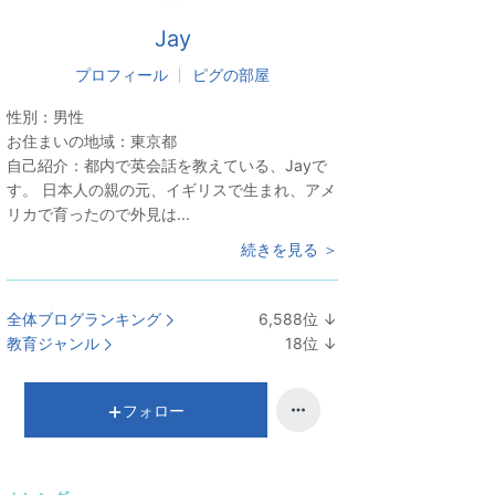
Jay
プロフィール
ピグの部屋
性別：
男性
お住まいの地域：
東京都
自己紹介：
都内で英会話を教えている、Jayで
す。 日本人の親の元、イギリスで生まれ、アメ
リカで育ったので外見は...
続きを見る ＞
全体ブログランキング
6,588
位
↓
ラ
教育ジャンル
18
位
↓
ン
ラ
キ
ン
ン
キ
フォロー
グ
ン
下
グ
降
下