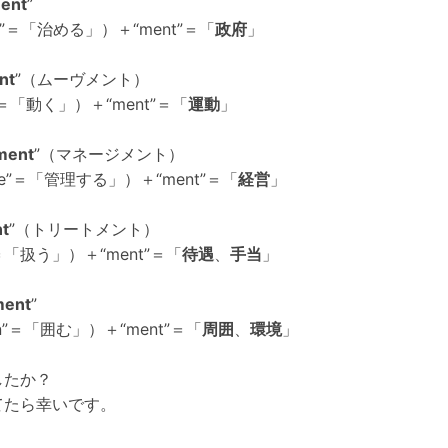
ent
”
rn”＝「治める」）＋“ment”＝「
政府
」
nt
”（ムーヴメント）
”＝「動く」）＋“ment”＝「
運動
」
ment
”（マネージメント）
ge”＝「管理する」）＋“ment”＝「
経営
」
nt
”（トリートメント）
t”＝「扱う」）＋“ment”＝「
待遇
、
手当
」
ment
”
ron”＝「囲む」）＋“ment”＝「
周囲
、
環境
」
したか？
てたら幸いです。