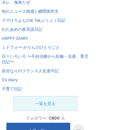
オレ、海来たぜ
旬のニュース雑感と瞬間英作文
ママけろよんのlil Takぷぅぷぅ日記
わたあめの多言語日記
HAPPY DIARY
ミドフォー かりんのひとりごと
日々いろいろ 〜不妊治療から妊娠・出産、育児
日記〜
自分なりのフランス人生道中記
S’s diary
子育て日記
一覧を見る
フォロワー:
7,800
人