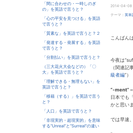
「間に合わせの・一時しのぎ
2014-04-08 1
の」を英語で言うと？
テーマ：
英単
「心の平安を見つける」を英語
で言うと？
「質素な」を英語で言うと？２
こんばんは
「発達する・発展する」を英語
で言うと？
「分割払い」を英語で言うと？
今夜は“suf
（三大花火大会などの）「〇
（関連記事
大」を英語で言うと？
級者編
”）
「理解できる・無理もない」を
英語で言うと？
“-ment”
「移籍（する）」を英語で言う
日本でも
と？
かと思い
「人口」を英語で言うと？
では早速
「非現実的・超現実的」を意味
する“Unreal”と“Surreal”の違い