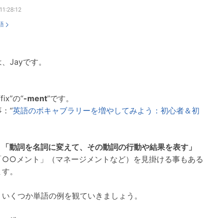
1:28:12
語
、Jayです。
fix”の“
-ment
”です。
：“
英語のボキャブラリーを増やしてみよう：初心者＆初
＝
「動詞を名詞に変えて、その動詞の行動や結果を表す」
「○○メント」（マネージメントなど）を見掛ける事もある
ます。
、いくつか単語の例を観ていきましょう。