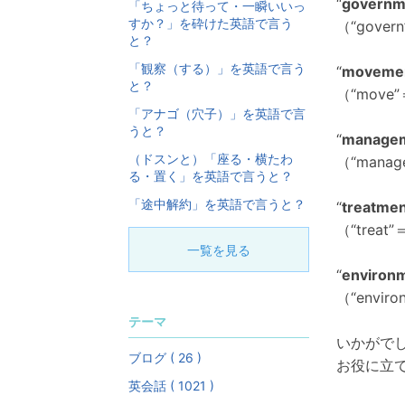
“
governm
「ちょっと待って・一瞬いいっ
すか？」を砕けた英語で言う
（“gove
と？
「観察（する）」を英語で言う
“
moveme
と？
（“move
「アナゴ（穴子）」を英語で言
うと？
“
manage
（ドスンと）「座る・横たわ
（“mana
る・置く」を英語で言うと？
「途中解約」を英語で言うと？
“
treatme
（“trea
一覧を見る
“
environ
（“envi
テーマ
いかがで
ブログ ( 26 )
お役に立
英会話 ( 1021 )