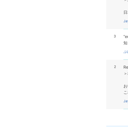
日
Ja
3
“
知
ぷ
2
R
＞
お
こ
Ja