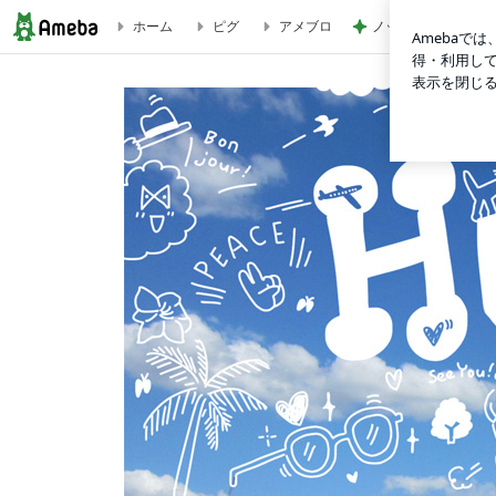
ノッチ 元G選手との
ホーム
ピグ
アメブロ
"-ment" | Tricolor Language