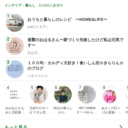
インテリア・暮らし
18,966人参加中
1
おうちと暮らしのレシピ 〜HOME&LIFE〜
yuki (ドキ子）
2
進撃のおはるさん〜家づくり失敗したけど私は元気で
す〜
おはる
3
１００均・カルディ大好き！食いしん坊☆きらりん☆
のブログ
☆きらりん☆
4
5
6
7
8
めがねとかも
元祖サロネー
65点の暮らし
HEY OMEM
あさこの日々
めと北欧暮ら
ゼ マダム市川
かた。
E！〜0からの
（5人家族・投
ザ
し
のほのぼのブ
家づくり〜
資・家計簿・
納
ログ
雑貨）
もっと見る