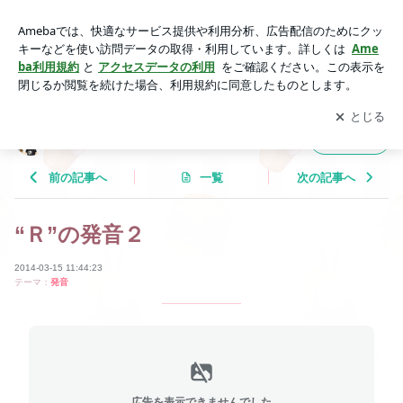
“Ｒ”の発音２ | Tricolor Language
アプリをダウンロードして
ブログの更新通知
を受け取りまし
開く
ょう。
Tricolor Language
フォロー
前の記事へ
一覧
次の記事へ
“Ｒ”の発音２
2014-03-15 11:44:23
テーマ：
発音
広告を表示できませんでした