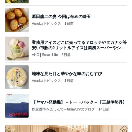
原田龍二の妻 今回は辛めの味玉
Amebaトピックス
1日前
業務用アイスどこに売ってる？ロッテやタカナシ等
安い市販の2リットルアイスは業務スーパーやシャ
トレ
AKO | Smart Life
8日前
地味な見た目と華やかな味のおむすび
Amebaトピックス
1日前
【ヤマハ発動機】～トートバック～【三越伊勢丹】
株主優待を楽しんで～tasayuryのブログ
14日前