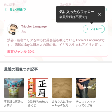
前の記事
次の記事
良い意味で
Lakeview Terrace
気に入ったらフォロー
会員登録は不要です
Tricolor Language
フォロー
Jay
渋谷・新宿エリアを中心に英会話を教えているTricolor Languageで
す。 講師のJayは日本人の親の元、イギリス生まれアメリカ育ちで
す。 なので英会話だけでなく、文化や英語の微妙なニュアンスの
教育ジャンル 20位
違い、海外生活の事も教えています。
最近の画像つき記事
不思議な英語の
2018年Amebaお
みなさんは“Sno
テニス：スマッ
お菓子
みくじ
w Angel”を見た
シュでケガをし
事ありますか？
ないために