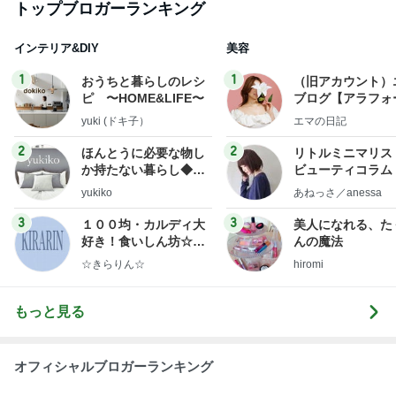
トップブロガーランキング
インテリア&DIY
美容
1
1
おうちと暮らしのレシ
（旧アカウント）
ピ 〜HOME&LIFE〜
ブログ【アラフォ
社売却セカンドラ
yuki (ドキ子）
エマの日記
フ】
2
2
ほんとうに必要な物し
リトルミニマリス
か持たない暮らし◆Ke
ビューティコラム 
ep Life Simple◆〜イ
little minimalist'
yukiko
あねっさ／anessa
ンテリアのきろく〜
uty colum
3
3
１００均・カルディ大
美人になれる、た
好き！食いしん坊☆き
んの魔法
らりん☆のブログ
☆きらりん☆
hiromi
もっと見る
オフィシャルブロガーランキング