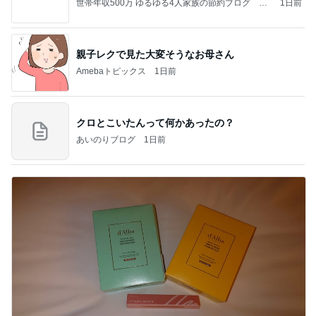
世帯年収500万 ゆるゆる4人家族の節約ブログ 〜
1日前
ケチ旦那と金銭感覚マヒ嫁の日々〜
親子レクで見た大変そうなお母さん
Amebaトピックス
1日前
クロとこいたんって何かあったの？
あいのりブログ
1日前