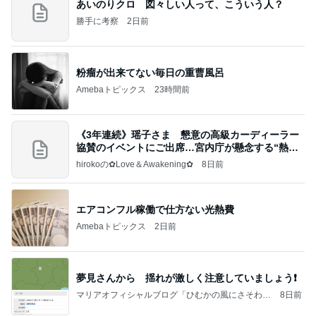
あいのりクロ 図々しい人って、こういう人？
勝手に考察
2日前
粉瘤が出来てない毎日の重曹風呂
Amebaトピックス
23時間前
《3年連続》瑶子さま 懇意の高級カーディーラー
協賛のイベントにご出席…宮内庁が懸念する“熱心
すぎ
hirokoの✿Love＆Awakening✿
8日前
エアコンフル稼働で仕方ない光熱費
Amebaトピックス
2日前
夢見さんから 揺れが激しく注意していましょう❗️
マリアオフィシャルブログ「ひむかの風にさそわれ
8日前
て」Powered by Ameba