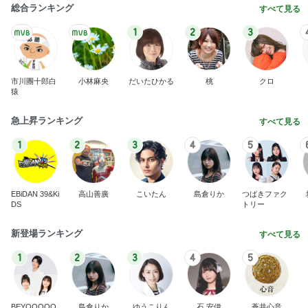
総合ランキング
すべて見る
1
2
3
市川團十郎白
小林麻央
だいたひかる
桃
クロ
猿
急上昇ランキング
すべて見る
1
2
3
4
5
EBiDAN 39&Ki
高山善廣
こいたん
島倉りか
つばきファク
DS
トリー
新登場ランキング
すべて見る
1
2
3
4
5
BEYOOOOO
島倉りか
ゆうこりん
石 安伊
蒼井心音