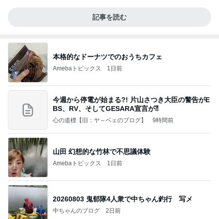
記事を読む
本格的なドーナツでのおうちカフェ
Amebaトピックス
1日前
今週から停電が始まる?! 片山さつき大臣の警告がE
BS、RV、そしてGESARA宣言が⁈
心の道標【旧：ヤ～ベェのブログ】
9時間前
山田 幻想的な竹林で不思議体験
Amebaトピックス
1日前
20260803 鬼郁隊4人衆で中ちゃん釣行 写メ
中ちゃんのブログ
2日前