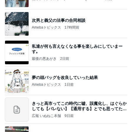
次男と義父の法事の合同相談
Amebaトピックス
17時間前
私達が何も言えなくなる事を楽しみにしていまー
す｡
最後の悪あがき
2日前
夢の頭バッグを改良していった結果
Amebaトピックス
1日前
きっと高市ってこの時代に嘘、誤魔化し、はぐらか
しても【バレない】【通用する】とでも思ってたん
だろ
広報 いぬねこ本舗
9日前