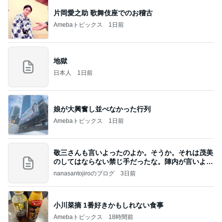
片岡愛之助 歌舞伎座でのお稽古
Amebaトピックス
1日前
地獄
日本人
1日前
娘が大興奮し並べなかった行列
Amebaトピックス
1日前
敬三さんも言いよったのよか。そうか。それは茂美
のしてはならない禁じ手だったな。陣内が言いよる
のよ
nanasantojiroのブログ
3日前
小川菜摘 1番好きかもしれない食事
Amebaトピックス
18時間前