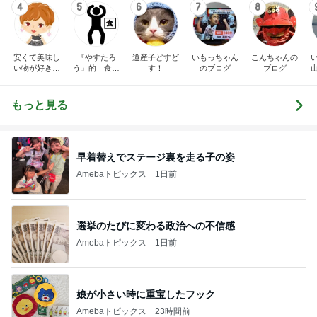
4
5
6
7
8
安くて美味し
『やすたろ
道産子どすど
いもっちゃん
こんちゃんの
い物が好き☆
う』的 食の
す！
のブログ
ブログ
彡
備忘録
もっと見る
早着替えでステージ裏を走る子の姿
Amebaトピックス
1日前
選挙のたびに変わる政治への不信感
Amebaトピックス
1日前
娘が小さい時に重宝したフック
Amebaトピックス
23時間前