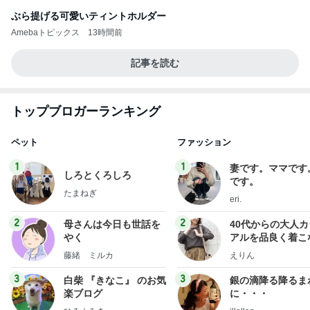
ぶら提げる可愛いティントホルダー
Amebaトピックス
13時間前
記事を読む
トップブロガーランキング
ペット
ファッション
1
1
妻です。ママです
しろとくろしろ
です。
たまねぎ
eri.
2
2
母さんは今日も世話を
40代からの大人
やく
アルを品良く着こ
ファッションブロ
藤緒 ミルカ
えりん
3
3
白柴 『きなこ』 のお気
銀の滴降る降るま
楽ブログ
に・・・