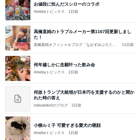
お値段に怯んだスシローのコラボ
Amebaトピックス
1日前
高橋直純のトラブルメーカー第1167回更新しまし
た！
高橋直純オフィシャルブログ「なおずみぶろぐ」
11日前
Powered by Ameba
何年越しかに念願叶った飲み会
Amebaトピックス
2日前
何故トランプ大統領が日本円を支援するのかと聞か
れた時の答え
nokoarikonのブログ
2日前
小柳ルミ子 可愛すぎる愛犬の寝顔
Amebaトピックス
1日前