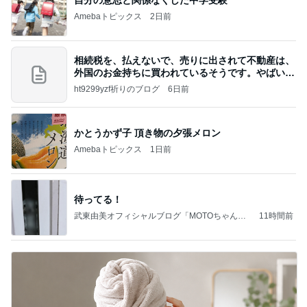
Amebaトピックス
2日前
相続税を、払えないで、売りに出されて不動産は、
外国のお金持ちに買われているそうです。やばいで
すよ
ht9299yzf祈りのブログ
6日前
かとうかず子 頂き物の夕張メロン
Amebaトピックス
1日前
待ってる！
武東由美オフィシャルブログ「MOTOちゃんと
11時間前
のはっぴぃな毎日」Powered by Ameba