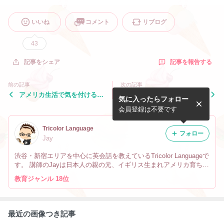
いいね
コメント
リブログ
43
記事を報告する
記事をシェア
前の記事
次の記事
アメリカ生活で気を付ける
巻き舌
気に入ったらフォロー
事 食器用洗剤編
会員登録は不要です
Tricolor Language
フォロー
Jay
渋谷・新宿エリアを中心に英会話を教えているTricolor Languageで
す。 講師のJayは日本人の親の元、イギリス生まれアメリカ育ちで
す。 なので英会話だけでなく、文化や英語の微妙なニュアンスの
教育ジャンル 18位
違い、海外生活の事も教えています。
最近の画像つき記事