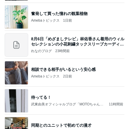
奮発して買った憧れの観葉植物
Amebaトピックス
1日前
8月6日「めざましテレビ」林佑香さん着用のウィル
セレクションの小花刺繍タックスリーブカーディガ
ン
れなのブログ
23時間前
相談できる相手がいるという安心感
Amebaトピックス
2日前
待ってる！
武東由美オフィシャルブログ「MOTOちゃんと
11時間前
のはっぴぃな毎日」Powered by Ameba
同期とのユニットで初めての漫才