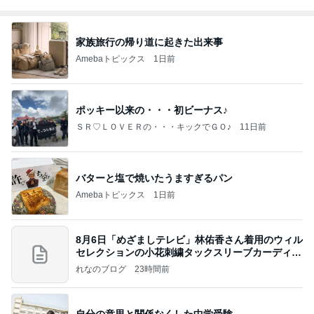
家族旅行の帰り道に起きた出来事
Amebaトピックス
1日前
ポッキー以来の・・・初ビーナス♪
ＳＲ♡ＬＯＶＥＲの・・・キックでＧＯ♪
11日前
バターと塩で焼いたうますぎるパン
Amebaトピックス
1日前
8月6日「めざましテレビ」林佑香さん着用のウィル
セレクションの小花刺繍タックスリーブカーディガ
ン
れなのブログ
23時間前
自分の意思と関係なくした中学受験