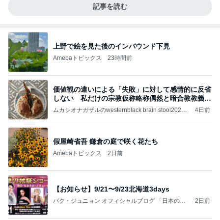
記事を読む
上野で絵を見た後のインバウンド下見
Amebaトピックス
23時間前
価値観の違いによる「失敗」に対して感情的に反省
しない 私だけの宗教仮称略称偶然と暗合教教義候
補
ムカシオナガザルのwesternblack brain stool2024
4日前
年（令和6）11月25日以来減酒断煙再開ムカシオナ
ガザル
假屋崎省吾 鎌倉の庭で咲く花たち
Amebaトピックス
2日前
【お知らせ】9/21〜9/23北海道3days
パク・ジュニョン オフィシャルブログ 「日本の
2日前
心」 powered by Ameba