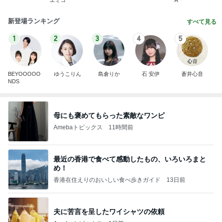
エミコ
A
新登場ランキング
すべて見る
1
2
3
4
5
BEYOOOOO
ゆうこりん
島倉りか
石 安伊
蒼井心音
NDS
母にも褒めてもらった素敵なワンピ
Amebaトピックス
11時間前
最近の香港で食べて感動したもの、いろいろまと
め！
香港在住えりのおいしい食べ歩きガイド
13日前
夫に苦言を呈したワイシャツの依頼