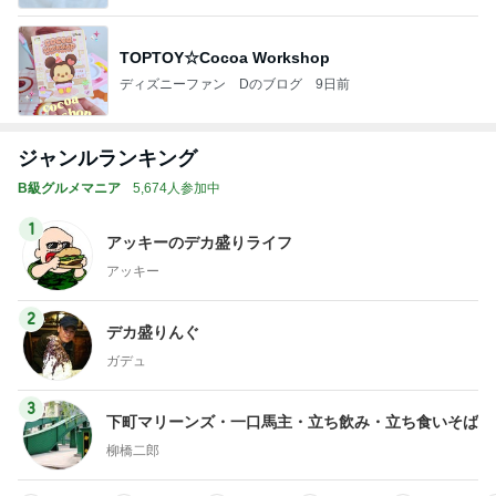
TOPTOY☆Cocoa Workshop
ディズニーファン Dのブログ
9日前
ジャンルランキング
B級グルメマニア
5,674人参加中
1
アッキーのデカ盛りライフ
アッキー
2
デカ盛りんぐ
ガデュ
3
下町マリーンズ・一口馬主・立ち飲み・立ち食いそば
柳橋二郎