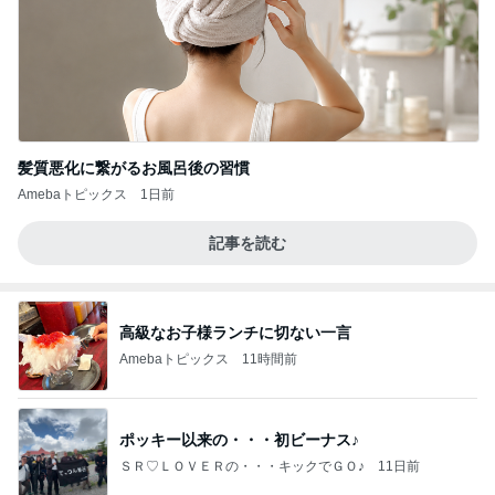
髪質悪化に繋がるお風呂後の習慣
Amebaトピックス
1日前
記事を読む
高級なお子様ランチに切ない一言
Amebaトピックス
11時間前
ポッキー以来の・・・初ビーナス♪
ＳＲ♡ＬＯＶＥＲの・・・キックでＧＯ♪
11日前