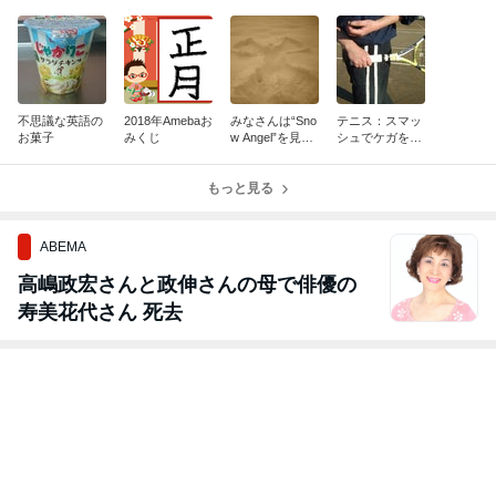
不思議な英語の
2018年Amebaお
みなさんは“Sno
テニス：スマッ
お菓子
みくじ
w Angel”を見た
シュでケガをし
事ありますか？
ないために
もっと見る
ABEMA
高嶋政宏さんと政伸さんの母で俳優の
寿美花代さん 死去