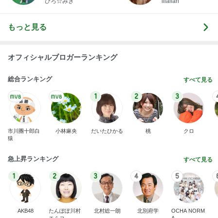
ひろ☆みき
illallan
もっと見る
オフィシャルブロガーランキング
総合ランキング
すべて見る
1
2
3
市川團十郎白
小林麻央
だいたひかる
桃
クロ
猿
急上昇ランキング
すべて見る
1
2
3
4
5
AKB48
たんぽぽ川村
北村総一朗
北別府学
OCHA NORM