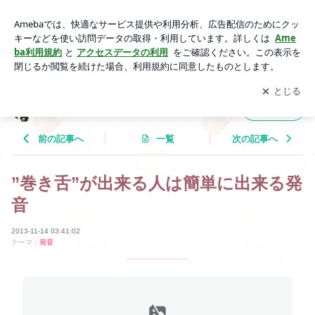
”巻き舌”が出来る人は簡単に出来る発音 | Tricolor Language
アプリをダウンロードして
ブログの更新通知
を受け取りまし
開く
ょう。
Tricolor Language
フォロー
前の記事へ
一覧
次の記事へ
”巻き舌”が出来る人は簡単に出来る発
音
2013-11-14 03:41:02
テーマ：
発音