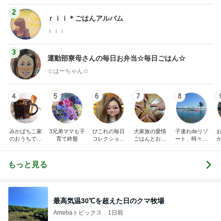
2
ｒｉｉ＊ごはんアルバム
ｒｉｉ
3
運動部寮母さんの毎日お弁当☆毎日ごはん☆
☆はーちゃん☆
4
5
6
7
8
みかぱちこ家
3兄弟ママも子
ぴこれの毎日
大家族の愛情
子連れdeリゾ
のおうちでご
育て終盤
コレクション
ごはんとお弁
ート、時々キ
はん
♬.*ﾟ
当❤︎
ャラ弁
5
ブ
もっと見る
最高気温30℃を超えた日のクマ牧場
Amebaトピックス
1日前