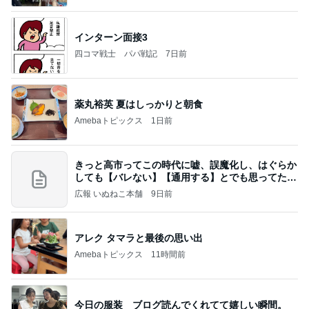
インターン面接3
四コマ戦士 パパ戦記
7日前
薬丸裕英 夏はしっかりと朝食
Amebaトピックス
1日前
きっと高市ってこの時代に嘘、誤魔化し、はぐらか
しても【バレない】【通用する】とでも思ってたん
だろ
広報 いぬねこ本舗
9日前
アレク タマラと最後の思い出
Amebaトピックス
11時間前
今日の服装 ブログ読んでくれてて嬉しい瞬間。