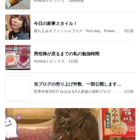
Amebaトピックス
18時間前
今日の家事スタイル！
堀ちえみオフィシャルブログ「hori-day」Powered
3日前
by Ameba
男性陣が戻るまでの私の勉強時間
Amebaトピックス
1日前
当ブログの売り上げ件数、一部公開します…
世帯年収500万 ゆるゆる4人家族の節約ブログ 〜
1日前
ケチ旦那と金銭感覚マヒ嫁の日々〜