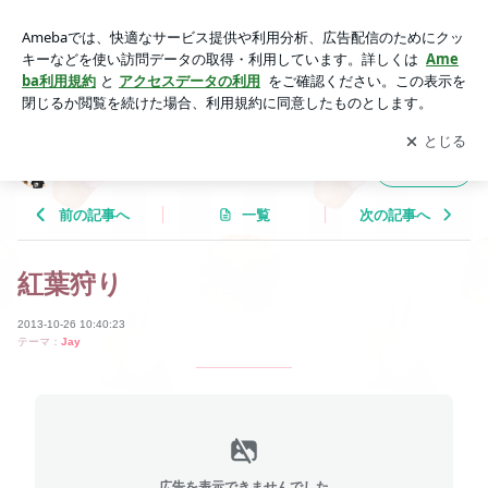
紅葉狩り | Tricolor Language
アプリをダウンロードして
ブログの更新通知
を受け取りまし
開く
ょう。
Tricolor Language
フォロー
前の記事へ
一覧
次の記事へ
紅葉狩り
2013-10-26 10:40:23
テーマ：
Jay
広告を表示できませんでした