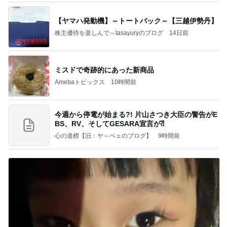
【ヤマハ発動機】～トートバック～【三越伊勢丹】
株主優待を楽しんで～tasayuryのブログ
14日前
ミスドで奇跡的にあった新商品
Amebaトピックス
10時間前
今週から停電が始まる?! 片山さつき大臣の警告がE
BS、RV、そしてGESARA宣言が⁈
心の道標【旧：ヤ～ベェのブログ】
9時間前