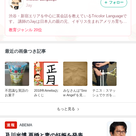
フォロー
Jay
渋谷・新宿エリアを中心に英会話を教えているTricolor Languageで
す。 講師のJayは日本人の親の元、イギリス生まれアメリカ育ちで
す。 なので英会話だけでなく、文化や英語の微妙なニュアンスの
教育ジャンル 20位
違い、海外生活の事も教えています。
最近の画像つき記事
不思議な英語の
2018年Amebaお
みなさんは“Sno
テニス：スマッ
お菓子
みくじ
w Angel”を見た
シュでケガをし
事ありますか？
ないために
もっと見る
速報
ABEMA
及川光博 再婚と妻の妊娠を発表