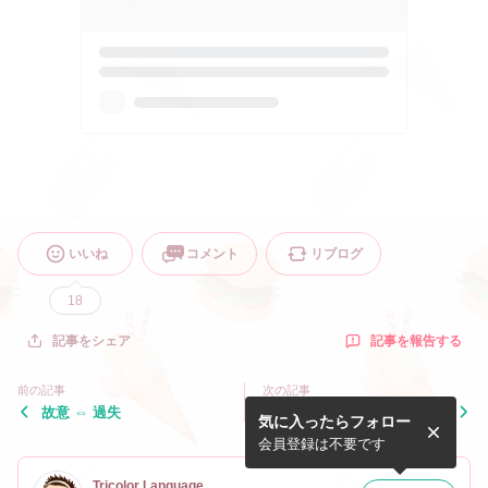
いいね
コメント
リブログ
18
記事を報告する
記事をシェア
前の記事
次の記事
故意 ⇔ 過失
ポンド⇒キログラム計算方法
気に入ったらフォロー
会員登録は不要です
Tricolor Language