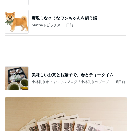
美味しいお茶とお菓子で。母とティータイム
小林礼奈オフィシャルブログ「小林礼奈のブーブー
8日前
ブログ」Powered by Ameba
帰省の度に義姉から徴収される会費
Amebaトピックス
1日前
記事を読む