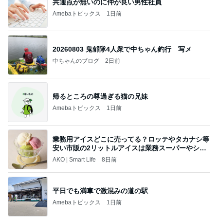
共通点が無いのに仲が良い男性社員
Amebaトピックス
1日前
20260803 鬼郁隊4人衆で中ちゃん釣行 写メ
中ちゃんのブログ
2日前
帰るところの尊過ぎる猫の兄妹
Amebaトピックス
1日前
業務用アイスどこに売ってる？ロッテやタカナシ等
安い市販の2リットルアイスは業務スーパーやシャ
トレ
AKO | Smart Life
8日前
平日でも満車で激混みの道の駅
Amebaトピックス
1日前