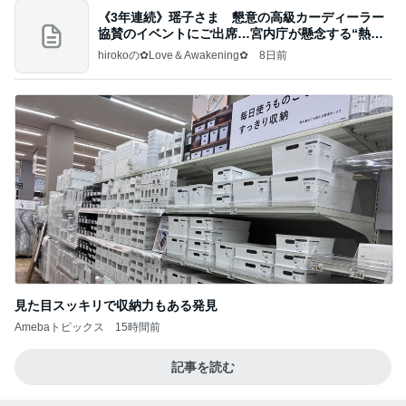
《3年連続》瑶子さま 懇意の高級カーディーラー
協賛のイベントにご出席…宮内庁が懸念する“熱心
すぎ
hirokoの✿Love＆Awakening✿
8日前
見た目スッキリで収納力もある発見
Amebaトピックス
15時間前
記事を読む