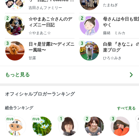
たまねぎ
y Ameba 吉田さんファ
吉田さんファミリー
ミリーオフィシャルブ
ログ
2
2
☆やまあこ☆さんのデ
母さんは今日も世
ィズニー日記
やく
☆やまあこ☆
藤緒 ミルカ
3
3
日々是甘露2〜ディズニ
白柴 『きなこ』 
ー風味〜
楽ブログ
甘露
ひろ☆みき
もっと見る
オフィシャルブロガーランキング
総合ランキング
すべて見る
1
2
3