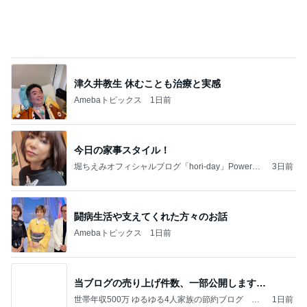
津久井教生 休むことも治療と実感
Amebaトピックス
1日前
今日の家事スタイル！
堀ちえみオフィシャルブログ「hori-day」Powered
3日前
by Ameba
闘病生活や支えてくれた方々のお話
Amebaトピックス
1日前
当ブログの売り上げ件数、一部公開します…
世帯年収500万 ゆるゆる4人家族の節約ブログ 〜
1日前
ケチ旦那と金銭感覚マヒ嫁の日々〜
実現しなそうなワンちゃんを飼う話
Amebaトピックス
1日前