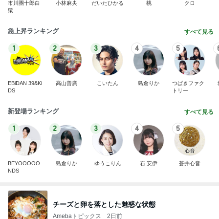
市川團十郎白
小林麻央
だいたひかる
桃
クロ
猿
急上昇ランキング
すべて見る
1
2
3
4
5
EBiDAN 39&Ki
高山善廣
こいたん
島倉りか
つばきファク
DS
トリー
新登場ランキング
すべて見る
1
2
3
4
5
BEYOOOOO
島倉りか
ゆうこりん
石 安伊
蒼井心音
NDS
チーズと卵を落とした魅惑な状態
Amebaトピックス
2日前