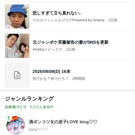
悲しすぎて立ち直れない。
クロオフィシャルブログPowered by Ameba
1日前
元ジャンポケ斉藤被告の妻がSNSを更新
Amebaトピックス
1日前
2026/08/08(D) 16本
何でかな？何でだろ？
2時間前
ジャンルランキング
お弁当づくり
5,211人参加中
1
酒ポンコツ女の息子LOVE blog♡♡
kana♡♡♡