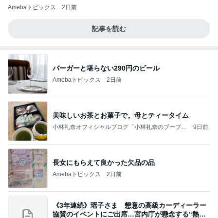
Amebaトピックス
2日前
記事を読む
バーガーと堪らない290円のビール
Amebaトピックス
2日前
美味しいお茶とお菓子で。母とティータイム
小林礼奈オフィシャルブログ「小林礼奈のブーブー
9日前
ブログ」Powered by Ameba
長女にもらえて良かった欠品の品
Amebaトピックス
2日前
《3年連続》瑶子さま 懇意の高級カーディーラー
協賛のイベントにご出席…宮内庁が懸念する“熱心