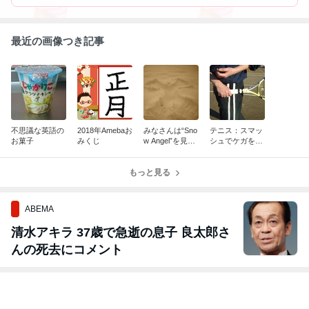
最近の画像つき記事
不思議な英語の
2018年Amebaお
みなさんは“Sno
テニス：スマッ
お菓子
みくじ
w Angel”を見た
シュでケガをし
事ありますか？
ないために
もっと見る
ABEMA
清水アキラ 37歳で急逝の息子 良太郎さ
んの死去にコメント