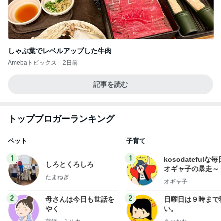
しゃぶ葉でレベルアップした牛肉
Amebaトピックス
2日前
記事を読む
トップブロガーランキング
ペット
子育て
1
1
kosodatefulな毎
しろとくろしろ
オギャ子の暴走～
たまねぎ
オギャ子
2
2
母さんは今日も世話を
日曜日は９時まで
やく
い。