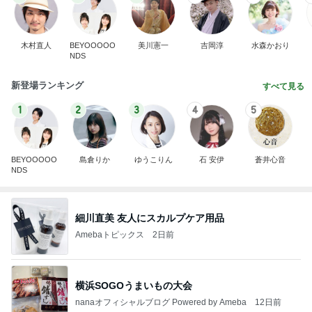
木村直人
BEYOOOOO
美川憲一
吉岡淳
水森かおり
NDS
新登場ランキング
すべて見る
1
2
3
4
5
BEYOOOOO
島倉りか
ゆうこりん
石 安伊
蒼井心音
NDS
細川直美 友人にスカルプケア用品
Amebaトピックス
2日前
横浜SOGOうまいもの大会
nanaオフィシャルブログ Powered by Ameba
12日前