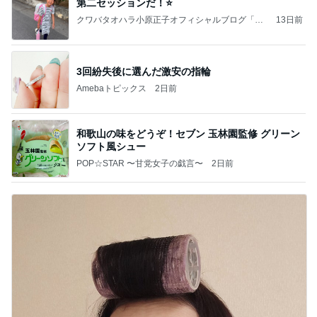
第二セッションだ！⭐️
クワバタオハラ小原正子オフィシャルブログ「女
13日前
前。」powered by Ameba
3回紛失後に選んだ激安の指輪
Amebaトピックス
2日前
和歌山の味をどうぞ！セブン 玉林園監修 グリーン
ソフト風シュー
POP☆STAR 〜甘党女子の戯言〜
2日前