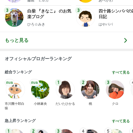
藤緒 ミルカ
あべかわ
3
3
白柴 『きなこ』 のお気
四十路シンパパの
楽ブログ
日記
ひろ☆みき
はやパパ
もっと見る
オフィシャルブロガーランキング
総合ランキング
すべて見る
1
2
3
市川團十郎白
小林麻央
だいたひかる
桃
クロ
猿
急上昇ランキング
すべて見る
1
2
3
4
5