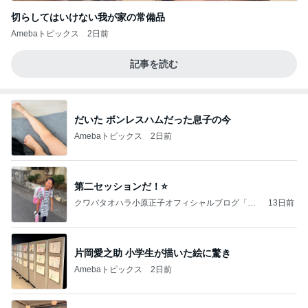
切らしてはいけない我が家の常備品
Amebaトピックス
2日前
記事を読む
だいた ボンレスハムだった息子の今
Amebaトピックス
2日前
第二セッションだ！⭐️
クワバタオハラ小原正子オフィシャルブログ「女
13日前
前。」powered by Ameba
片岡愛之助 小学生が描いた絵に驚き
Amebaトピックス
2日前