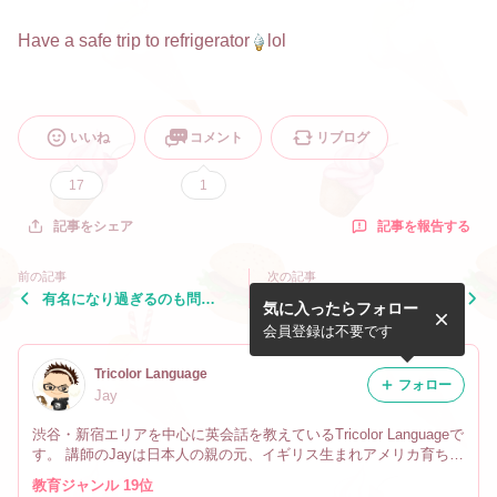
Have a safe trip to refrigerator
lol
いいね
コメント
リブログ
17
1
記事を報告する
記事をシェア
前の記事
次の記事
有名になり過ぎるのも問
待ち時間に読む感動ストーリ
気に入ったらフォロー
題？？
ー
会員登録は不要です
Tricolor Language
フォロー
Jay
渋谷・新宿エリアを中心に英会話を教えているTricolor Languageで
す。 講師のJayは日本人の親の元、イギリス生まれアメリカ育ちで
す。 なので英会話だけでなく、文化や英語の微妙なニュアンスの
教育ジャンル 19位
違い、海外生活の事も教えています。