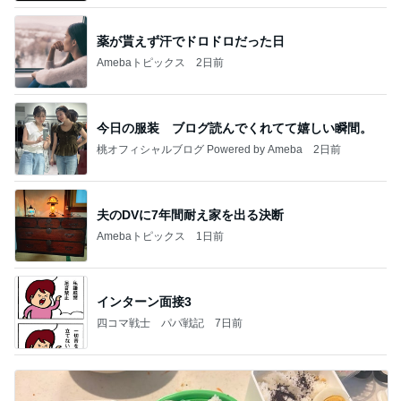
薬が貰えず汗でドロドロだった日
Amebaトピックス
2日前
今日の服装 ブログ読んでくれてて嬉しい瞬間。
桃オフィシャルブログ Powered by Ameba
2日前
夫のDVに7年間耐え家を出る決断
Amebaトピックス
1日前
インターン面接3
四コマ戦士 パパ戦記
7日前