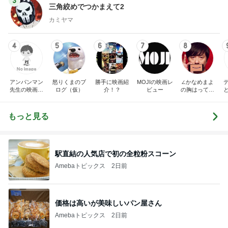
3
三角絞めでつかまえて2
カミヤマ
4
5
6
7
8
アンパンマン
怒りくまのブ
勝手に映画紹
MOJIの映画レ
∠かなめまよ
先生の映画講
ログ（仮）
介！？
ビュー
の胸はって行
座
け〜！自信持
って行け〜！
もっと見る
駅直結の人気店で初の全粒粉スコーン
Amebaトピックス
2日前
価格は高いが美味しいパン屋さん
Amebaトピックス
2日前