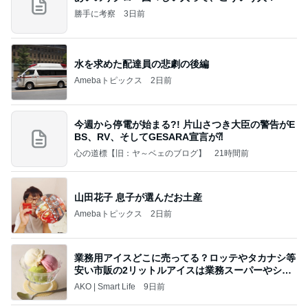
勝手に考察
3日前
水を求めた配達員の悲劇の後編
Amebaトピックス
2日前
今週から停電が始まる?! 片山さつき大臣の警告がE
BS、RV、そしてGESARA宣言が⁈
心の道標【旧：ヤ～ベェのブログ】
21時間前
山田花子 息子が選んだお土産
Amebaトピックス
2日前
業務用アイスどこに売ってる？ロッテやタカナシ等
安い市販の2リットルアイスは業務スーパーやシャ
トレ
AKO | Smart Life
9日前