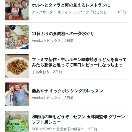
ホルヘとタマラと海の見えるレストランに
アレクサンダー オフィシャルブログ「ねこのしっ
3日前
ぽ欲しいな」Powered by Ameba
11日ぶりの多肉棚への一斉水やり
Amebaトピックス
2日前
ファミマ新作・牛ホルモン味噌焼きうどんを食って
みたら想像と違ってて辛口レビューになっちまった
話
まあ食おう
2日前
藤あや子 キックボクシングのレッスン
Amebaトピックス
2日前
和歌山の味をどうぞ！セブン 玉林園監修 グリーン
ソフト風シュー
POP☆STAR 〜甘党女子の戯言〜
2日前