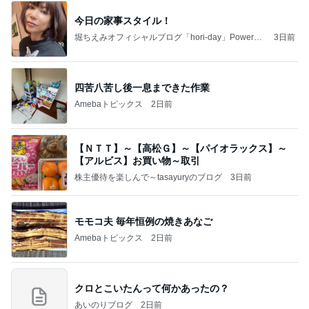
今日の家事スタイル！
堀ちえみオフィシャルブログ「hori-day」Powered
3日前
by Ameba
四苦八苦し後一息まできた作業
Amebaトピックス
2日前
【ＮＴＴ】～【高松Ｇ】～【パイオラックス】～
【アルビス】お買い物～取引
株主優待を楽しんで～tasayuryのブログ
3日前
モモコ夫 毎年恒例の焼きあなご
Amebaトピックス
2日前
クロとこいたんって何かあったの？
あいのりブログ
2日前