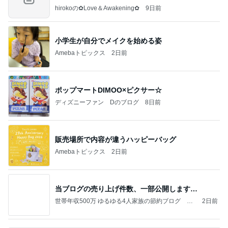
すぎ
hirokoの✿Love＆Awakening✿
9日前
小学生が自分でメイクを始める姿
Amebaトピックス
2日前
ポップマートDIMOO×ピクサー☆
ディズニーファン Dのブログ
8日前
販売場所で内容が違うハッピーバッグ
Amebaトピックス
2日前
当ブログの売り上げ件数、一部公開します…
世帯年収500万 ゆるゆる4人家族の節約ブログ 〜
2日前
ケチ旦那と金銭感覚マヒ嫁の日々〜