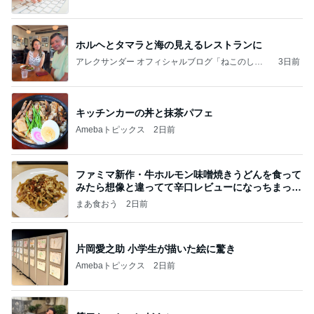
ホルヘとタマラと海の見えるレストランに
アレクサンダー オフィシャルブログ「ねこのしっ
3日前
ぽ欲しいな」Powered by Ameba
キッチンカーの丼と抹茶パフェ
Amebaトピックス
2日前
ファミマ新作・牛ホルモン味噌焼きうどんを食って
みたら想像と違ってて辛口レビューになっちまった
話
まあ食おう
2日前
片岡愛之助 小学生が描いた絵に驚き
Amebaトピックス
2日前