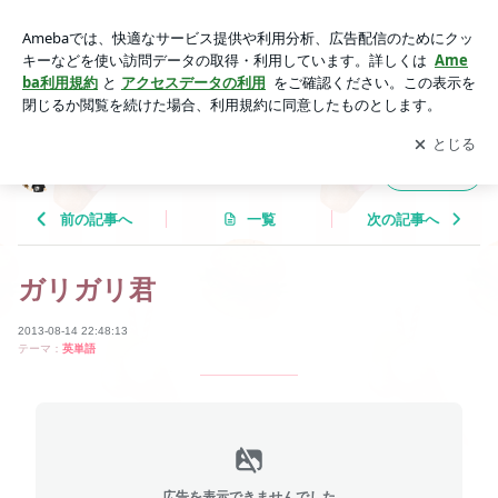
ガリガリ君 | Tricolor Language
アプリをダウンロードして
ブログの更新通知
を受け取りまし
開く
ょう。
Tricolor Language
フォロー
前の記事へ
一覧
次の記事へ
ガリガリ君
2013-08-14 22:48:13
テーマ：
英単語
広告を表示できませんでした