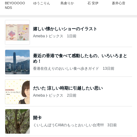
BEYOOOOO
ゆうこりん
島倉りか
石 安伊
蒼井心音
NDS
嬉しい懐かしいショーのイラスト
Amebaトピックス
1日前
最近の香港で食べて感動したもの、いろいろまと
め！
香港在住えりのおいしい食べ歩きガイド
13日前
だいた 涼しい時期に引越したい思い
Amebaトピックス
2日前
開卡
くいしんぼうCAMのもっとおいしい台湾!!!!
3日前