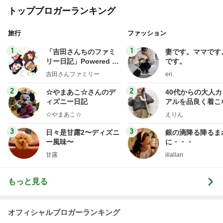
トップブロガーランキング
旅行
ファッション
1
1
「吉田さんちのファミ
妻です。ママです
リー日記」Powered b
です。
y Ameba 吉田さんファ
吉田さんファミリー
eri.
ミリーオフィシャルブ
ログ
2
2
☆やまあこ☆さんのデ
40代からの大人
ィズニー日記
アルを品良く着こ
ファッションブロ
☆やまあこ☆
えりん
3
3
日々是甘露2〜ディズニ
銀の滴降る降るま
ー風味〜
に・・・
甘露
illallan
もっと見る
オフィシャルブロガーランキング