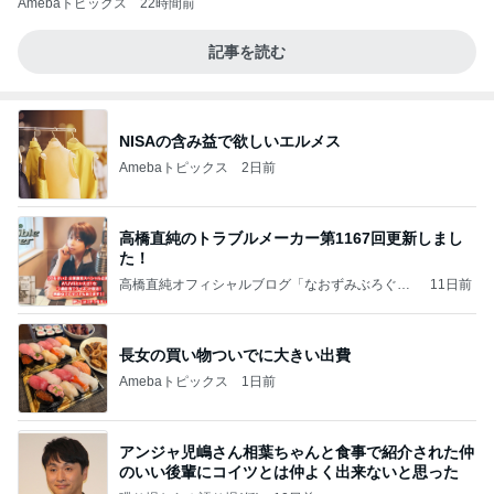
Amebaトピックス
22時間前
記事を読む
NISAの含み益で欲しいエルメス
Amebaトピックス
2日前
高橋直純のトラブルメーカー第1167回更新しまし
た！
高橋直純オフィシャルブログ「なおずみぶろぐ」
11日前
Powered by Ameba
長女の買い物ついでに大きい出費
Amebaトピックス
1日前
アンジャ児嶋さん相葉ちゃんと食事で紹介された仲
のいい後輩にコイツとは仲よく出来ないと思った