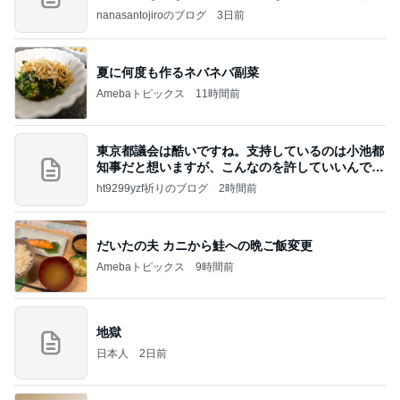
のよ
nanasantojiroのブログ
3日前
夏に何度も作るネバネバ副菜
Amebaトピックス
11時間前
東京都議会は酷いですね。支持しているのは小池都
知事だと想いますが、こんなのを許していいんです
か？
ht9299yzf祈りのブログ
2時間前
だいたの夫 カニから鮭への晩ご飯変更
Amebaトピックス
9時間前
地獄
日本人
2日前