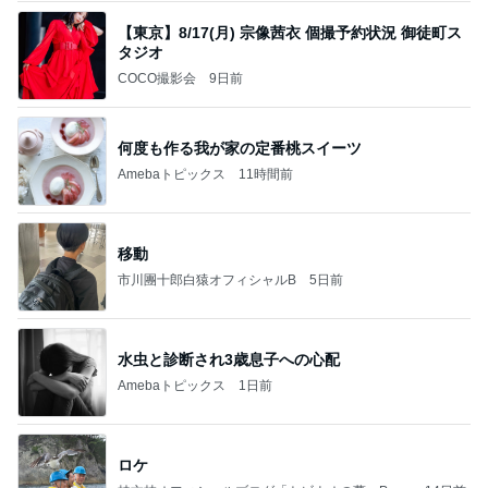
【東京】8/17(月) 宗像茜衣 個撮予約状況 御徒町ス
タジオ
COCO撮影会
9日前
何度も作る我が家の定番桃スイーツ
Amebaトピックス
11時間前
移動
市川團十郎白猿オフィシャルB
5日前
水虫と診断され3歳息子への心配
Amebaトピックス
1日前
ロケ