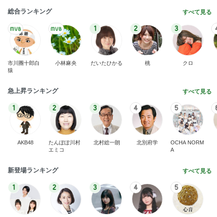
総合ランキング
すべて見る
1
2
3
市川團十郎白
小林麻央
だいたひかる
桃
クロ
猿
急上昇ランキング
すべて見る
1
2
3
4
5
AKB48
たんぽぽ川村
北村総一朗
北別府学
OCHA NORM
エミコ
A
新登場ランキング
すべて見る
1
2
3
4
5