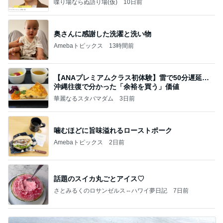
喋り場ならぬ語り場(仮)
10日前
奥さんに感謝した洗濯と洗い物
Amebaトピックス
13時間前
【ANAプレミアムクラス初体験】雷で50分遅延…
沖縄往復で分かった「余裕を買う」価値
華麗なるスタバマダム
3日前
噛むほどに旨味溢れるローストポーク
Amebaトピックス
2日前
話題のスイカ丸ごとアイス♡
さとみるくのロサンゼルス⇔ハワイ夢日記
7日前