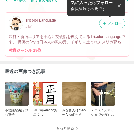
JAY家の「お母さん助けて詐
会社は誰のためにあります
気に入ったらフォロー
欺」対処法！！
か？
会員登録は不要です
Tricolor Language
フォロー
Jay
渋谷・新宿エリアを中心に英会話を教えているTricolor Languageで
す。 講師のJayは日本人の親の元、イギリス生まれアメリカ育ちで
す。 なので英会話だけでなく、文化や英語の微妙なニュアンスの
教育ジャンル 18位
違い、海外生活の事も教えています。
最近の画像つき記事
不思議な英語の
2018年Amebaお
みなさんは“Sno
テニス：スマッ
お菓子
みくじ
w Angel”を見た
シュでケガをし
事ありますか？
ないために
もっと見る