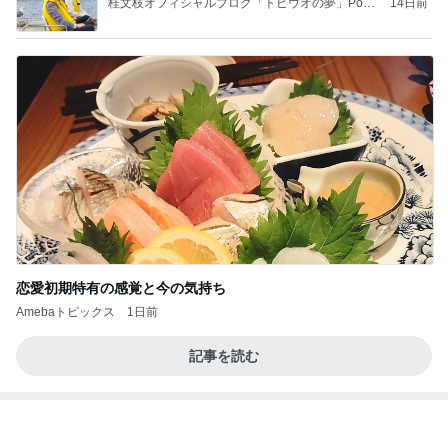
桂文枝オフィシャルブログ「トビウオの夢」Pow
14日前
ered by Ameba
恋愛初期特有の感覚と今の気持ち
Amebaトピックス
1日前
記事を読む