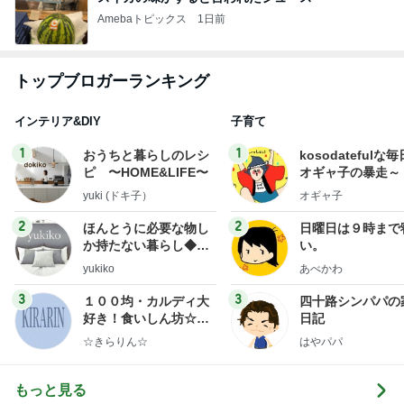
Amebaトピックス
1日前
トップブロガーランキング
インテリア&DIY
子育て
1
1
おうちと暮らしのレシ
kosodatefulな毎
ピ 〜HOME&LIFE〜
オギャ子の暴走～
yuki (ドキ子）
オギャ子
2
2
ほんとうに必要な物し
日曜日は９時まで
か持たない暮らし◆Ke
い。
ep Life Simple◆〜イ
yukiko
あべかわ
ンテリアのきろく〜
3
3
１００均・カルディ大
四十路シンパパの
好き！食いしん坊☆き
日記
らりん☆のブログ
☆きらりん☆
はやパパ
もっと見る