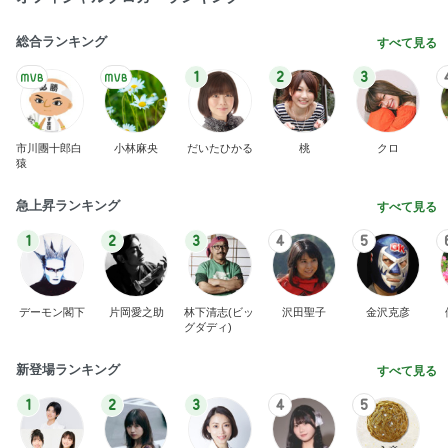
総合ランキング
すべて見る
1
2
3
市川團十郎白
小林麻央
だいたひかる
桃
クロ
猿
急上昇ランキング
すべて見る
1
2
3
4
5
デーモン閣下
片岡愛之助
林下清志(ビッ
沢田聖子
金沢克彦
グダディ)
新登場ランキング
すべて見る
1
2
3
4
5