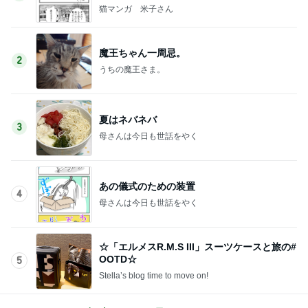
猫マンガ 米子さん
魔王ちゃん一周忌。
2
うちの魔王さま。
夏はネバネバ
3
母さんは今日も世話をやく
あの儀式のための装置
4
母さんは今日も世話をやく
☆「エルメスR.M.S III」スーツケースと旅の#
OOTD☆
5
Stella’s blog time to move on!