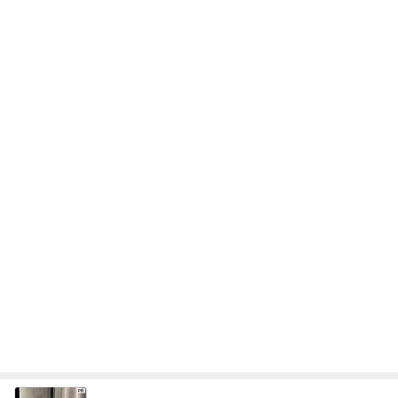
次世代掃除機がやってきた！！
Amebaトピックス
4時間前
津久井教生 無事終了したPCメンテ
Amebaトピックス
1日前
コストコで考え購入した瓶入りのツナ
Amebaトピックス
1日前
古村比呂 原爆の日に平和への願い
Amebaトピックス
2日前
川崎希 褒められたレストラン
Amebaトピックス
1日前