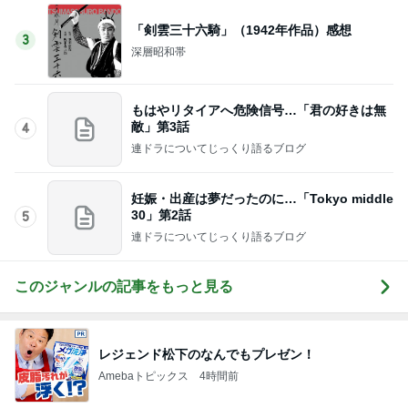
「剣雲三十六騎」（1942年作品）感想
3
深層昭和帯
もはやリタイアへ危険信号…「君の好きは無
敵」第3話
4
連ドラについてじっくり語るブログ
妊娠・出産は夢だったのに…「Tokyo middle
30」第2話
5
連ドラについてじっくり語るブログ
このジャンルの記事をもっと見る
レジェンド松下のなんでもプレゼン！
Amebaトピックス
4時間前