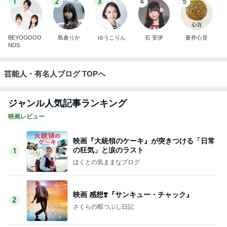
1
2
3
4
5
BEYOOOOO
島倉りか
ゆうこりん
石 安伊
蒼井心音
NDS
芸能人・有名人ブログ TOPへ
ジャンル人気記事ランキング
映画レビュー
映画『大統領のケーキ』が突きつける「日常
の狂気」と涙のラスト
1
ほくとの気ままなブログ
映画 感想❣️『サンキュー・チャック』
2
さくらの暇つぶし日記