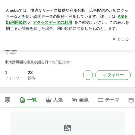
日常の出来事。
アプリをダウンロードして
ブログの更新通知
を受け取りまし
開く
ょう。
日常の出来事。
東海清風園の職員が綴る日々の日記です♪
1
23
フォロー
フォロワー
投稿
一覧
人気
画像
テーマ