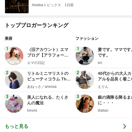
Amebaトピックス
1日前
トップブロガーランキング
美容
ファッション
1
1
（旧アカウント）エマ
妻です。ママです
ブログ【アラフォー会
です。
社売却セカンドライ
エマの日記
eri.
フ】
2
2
リトルミニマリストの
40代からの大人
ビューティコラム The
アルを品良く着こ
little minimalist's bea
ファッションブロ
あねっさ／anessa
えりん
uty colum
3
3
美人になれる、たくさ
銀の滴降る降るま
んの魔法
に・・・
hiromi
illallan
もっと見る