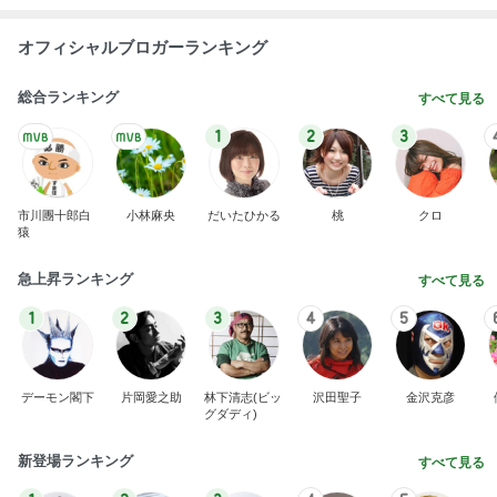
オフィシャルブロガーランキング
総合ランキング
すべて見る
1
2
3
市川團十郎白
小林麻央
だいたひかる
桃
クロ
猿
急上昇ランキング
すべて見る
1
2
3
4
5
デーモン閣下
片岡愛之助
林下清志(ビッ
沢田聖子
金沢克彦
グダディ)
新登場ランキング
すべて見る