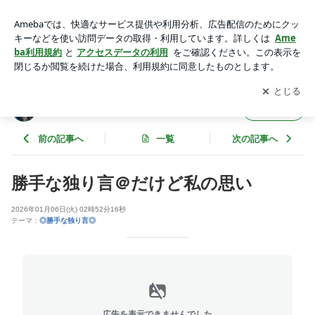
AIとの共存？ 人間の感情について。 私の思い 独り言 | 魂
の通訳者｜内観トレーナー 天音
アプリをダウンロードして
ブログの更新通知
を受け取りまし
開く
ょう。
魂の通訳者｜内観トレーナー 天音
フォロー
前の記事へ
一覧
次の記事へ
勝手な独り言＠だけど私の思い
2026年01月06日(火) 02時52分16秒
テーマ：
◎勝手な独り言◎
広告を表示できませんでした