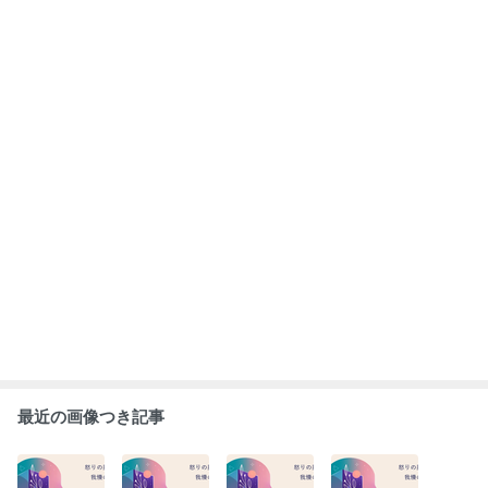
「自分を責める
あなたを苦しめ
自分の発言に自
ポジティブ思考
クセ」はどこか
ているのは、本
信が持てない人
の罠
ら来る？
当に"問題"です
へのメッセージ
か？ — 感情
が問題を作って
もっと見る
いる —
ABEMA
清水アキラ 37歳で急逝した息子 良太郎
さんの死去にコメント