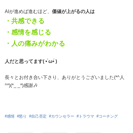
AIが進めば進むほど、
価値が上がるの人は
・共感できる
・感情を感じる
・人の痛みがわかる
人だと思ってます( • ̀ω•́ )ゞ
長々とお付き合い下さり、ありがとうございました(*^人
^*)(*_ _*)感謝🎶
#
感情
#
怒り
#
自己否定
#
カウンセラー
#
トラウマ
#
コーチング