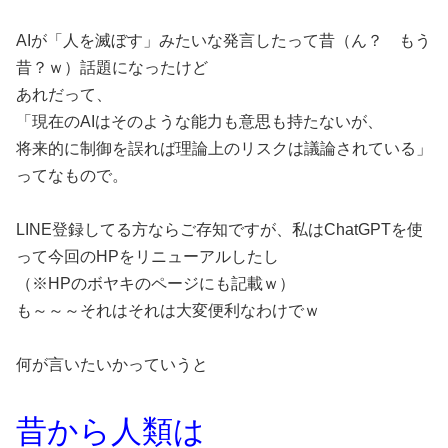
AIが「人を滅ぼす」みたいな発言したって昔（ん？ もう
昔？ｗ）話題になったけど
あれだって、
「現在のAIはそのような能力も意思も持たないが、
将来的に制御を誤れば理論上のリスクは議論されている」
ってなもので。
LINE登録してる方ならご存知ですが、私はChatGPTを使
って今回のHPをリニューアルしたし
（※HPのボヤキのページにも記載ｗ）
も～～～それはそれは大変便利なわけでｗ
何が言いたいかっていうと
昔から人類は