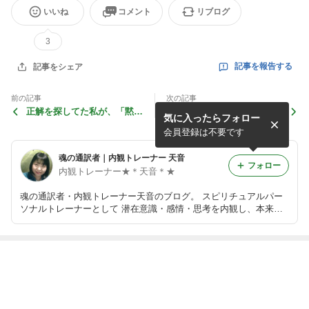
いいね
コメント
リブログ
3
記事を報告する
記事をシェア
前の記事
次の記事
正解を探してた私が、「黙る
再びQ＆A エゴって何(･･?)
気に入ったらフォロー
ことを覚えた日」
会員登録は不要です
魂の通訳者｜内観トレーナー 天音
フォロー
内観トレーナー★＊天音＊★
魂の通訳者・内観トレーナー天音のブログ。 スピリチュアルパー
ソナルトレーナーとして 潜在意識・感情・思考を内観し、本来の
自分に戻るセッションを行っています。 キレイ事だけのスピリチ
ュアルではなく、現実を変える気づきと内観を大切にしています。
最近の画像つき記事