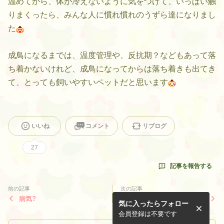
温めてから、体が冷えないように気をつけて、いっぱい触
りまくったら、みんな人に慣れ慣れのうずら達になりまし
た
成鳥になるまでは、温度管理や、反抗期？などもあって落
ち着かないけれど、成鳥になってからは落ち着きも出てき
て、とっても飼いやすいペットだと思います
いいね
コメント
リブログ
27
記事を報告する
前の記事
次の記事
病気?
姫うずら自動孵卵器での孵
気に入ったらフォロー
化･追記の追記あり（自由研
究より②）
会員登録は不要です