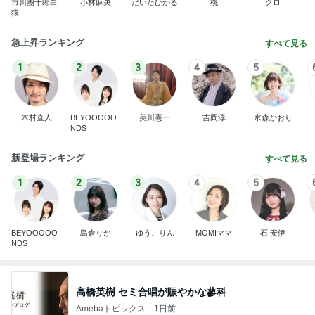
市川團十郎白
小林麻央
だいたひかる
桃
クロ
猿
急上昇ランキング
すべて見る
1
2
3
4
5
木村直人
BEYOOOOO
美川憲一
吉岡淳
水森かおり
NDS
新登場ランキング
すべて見る
1
2
3
4
5
BEYOOOOO
島倉りか
ゆうこりん
MOMIママ
石 安伊
NDS
高橋英樹 セミ合唱が賑やかな蓼科
Amebaトピックス
1日前