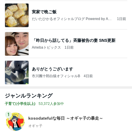
実家で晩ご飯
だいたひかるオフィシャルブログ Powered by Ame
1日前
ba
「昨日から話してる」斉藤被告の妻 SNS更新
Amebaトピックス
1日前
ありがとうございます
市川團十郎白猿オフィシャルB
4日前
ジャンルランキング
子育て(小学生以上)
53,372人参加中
1
kosodatefulな毎日 ～オギャ子の暴走～
オギャ子