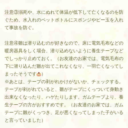
注意③溺死や、水にぬれて体温が低下して亡くなるのを防
ぐため、水入れのペットボトルにスポンジやビー玉を入れ
て事故を防ぐ。
注意④雛は潜り込むのが好きなので、床に電気毛布などの
暖房器具をしく場合、潜り込めないように養生テープなど
でしっかり止めておく。（お友達のお家では、電気毛布の
下に潜り込んだ雛が出てこれなくなり、一羽亡くなってし
まったそうです
）
※あとは、テープの剥がれかけがないか、チェックする。
テープが剥がれていると、雛がテープにくっついて身動き
出来なくなったり、ハゲたりします。ガムテープより、養
生テープの方がおすすめです。（お友達のお家では、ガム
テープに雛がくっつき、足が悪くなってしまった子がいる
と言っていました）