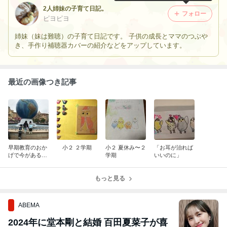
2人姉妹の子育て日記。
フォロー
ピヨピヨ
姉妹（妹は難聴）の子育て日記です。 子供の成長とママのつぶや
き、手作り補聴器カバーの紹介などをアップしています。
最近の画像つき記事
早期教育のおか
小２ ２学期
小２ 夏休み〜２
「お耳が治れば
げで今がある
学期
いいのに」
(難聴児9歳時に
思った事)
もっと見る
ABEMA
2024年に堂本剛と結婚 百田夏菜子が喜