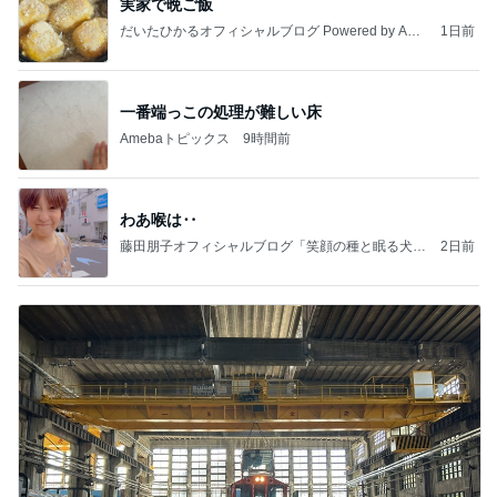
実家で晩ご飯
だいたひかるオフィシャルブログ Powered by Ame
1日前
ba
一番端っこの処理が難しい床
Amebaトピックス
9時間前
わあ喉は‥
藤田朋子オフィシャルブログ「笑顔の種と眠る犬」
2日前
Powered by Ameba