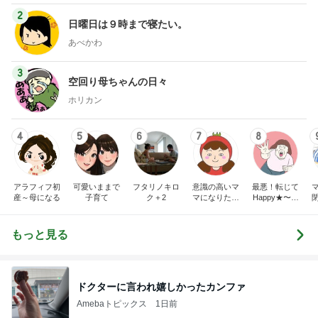
2
日曜日は９時まで寝たい。
あべかわ
3
空回り母ちゃんの日々
ホリカン
4
5
6
7
8
アラフィフ初
可愛いままで
フタリノキロ
意識の高いマ
最悪！転じて
産～母になる
子育て
ク＋2
マになりたか
Happy★〜タ
った
マタマヨの
「暮らしのし
くじり帳」〜
もっと見る
ドクターに言われ嬉しかったカンファ
Amebaトピックス
1日前