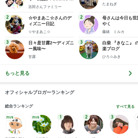
たまねぎ
y Ameba 吉田さんファ
吉田さんファミリー
ミリーオフィシャルブ
ログ
2
2
☆やまあこ☆さんのデ
母さんは今日も世
ィズニー日記
やく
☆やまあこ☆
藤緒 ミルカ
3
3
日々是甘露2〜ディズニ
白柴 『きなこ』 
ー風味〜
楽ブログ
甘露
ひろ☆みき
もっと見る
オフィシャルブロガーランキング
総合ランキング
すべて見る
1
2
3