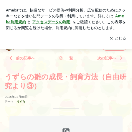
うずらの雛の成長・飼育方法（自由研究より③） | 2人姉妹の
子育て日記。
アプリをダウンロードして
ブログの更新通知
を受け取りまし
開く
ょう。
2人姉妹の子育て日記。
フォロー
前の記事へ
一覧
次の記事へ
うずらの雛の成長・飼育方法（自由研
究より③）
2015年02月08日
テーマ：
うずら