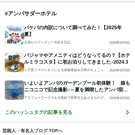
#
アンバサダーホテル
バケパの内訳について調べてみた！【2025年
夏】
九州からディズニー大好き日記
2026年8月6日
パジャマやアメニティはどうなってるの？【ホテ
ルミラコスタ】に初お泊りしてきました♪2024.3
☆子育てママ☆タメになる情報発信＆日常のちょこっと
2026年8月6日
話
いよいよアンバのガーデンプール初体験！ 娘も
ニコニコで記念撮影♪～夏を満喫したアンバ宿泊
レポ⑦～
アラフォーワーママ＆大黒柱で世帯主なあさきちのディ
2026年8月6日
ズニーラブなブログ
このハッシュタグの記事を見る
芸能人・有名人ブログ TOPへ