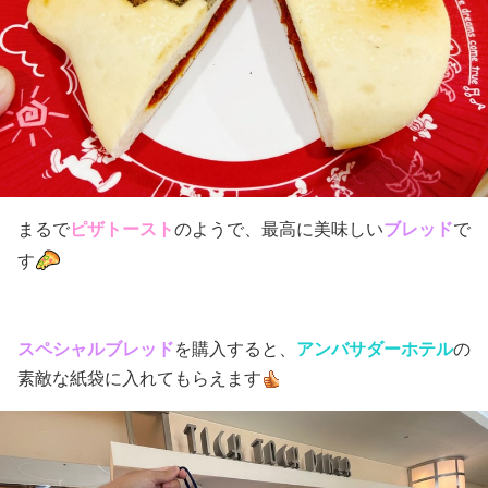
まるで
ピザトースト
のようで、最高に美味しい
ブレッド
で
す
スペシャルブレッド
を購入すると、
アンバサダーホテル
の
素敵な紙袋に入れてもらえます