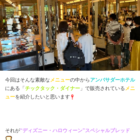
アンバサダーホテル
今回はそんな素敵な
メニュー
の中から
にある「
チックタック・ダイナー
」で販売されている
メニ
ュー
を紹介したいと思います
それが
“ディズニー・
ハロウィーン
”スペシャルブレッド