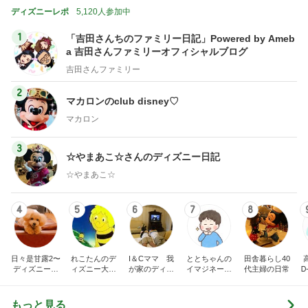
ディズニーレポ
5,120人参加中
1
「吉田さんちのファミリー日記」Powered by Ameb
a 吉田さんファミリーオフィシャルブログ
吉田さんファミリー
2
マカロンのclub disney♡
マカロン
3
☆やまあこ☆さんのディズニー日記
☆やまあこ☆
4
5
6
7
8
日々是甘露2〜
れこたんのデ
I＆Cママ 我
ととちゃんの
田舎暮らし40
ディズニー風
ィズニー大好
が家のディズ
イマジネーシ
代主婦の日常
Ꭰ
味〜
き♡孫4人
ニー♡ブログ
ョンタイム
もっと見る