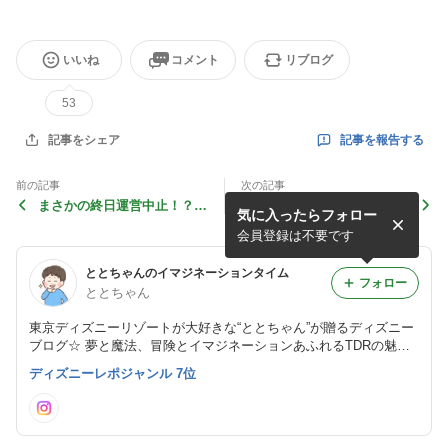
いいね
コメント
リブログ
53
記事を報告する
記事をシェア
前の記事
次の記事
まさかの終日運営中止！？明
本日始まったのはハロウィー
気に入ったらフォロー
日からの三連休に心配なこ
ンだけじゃない！！絶対おす
と・・・
すめの“ディナー”の予約開
会員登録は不要です
始です☆
ととちゃんのイマジネーションタイム
フォロー
ととちゃん
東京ディズニーリゾートが大好きな“ととちゃん”が贈るディズニー
ブログ☆ 夢と魔法、冒険とイマジネーションあふれるTDRの魅力
やイマジネーションタイム（妄想話）を紹介します！！
ディズニーレポジャンル 7位