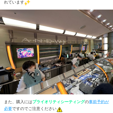
れています
また、購入には
プライオリティシーティング
の
事前予約が
必要
ですのでご注意ください