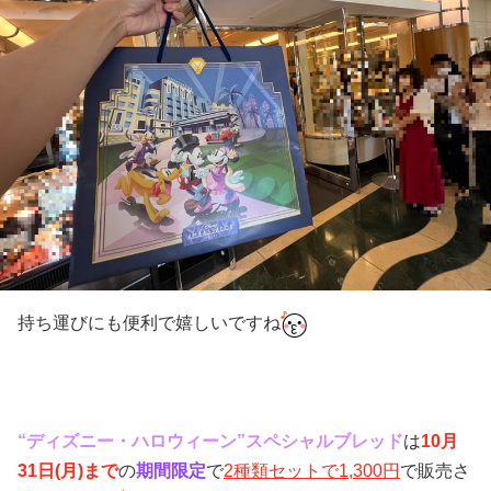
持ち運びにも便利で嬉しいですね
“ディズニー・
ハロウィーン
”スペシャルブレッド
は
10月
31日(月)まで
の
期間限定
で
2種類セットで1,300円
で販売さ