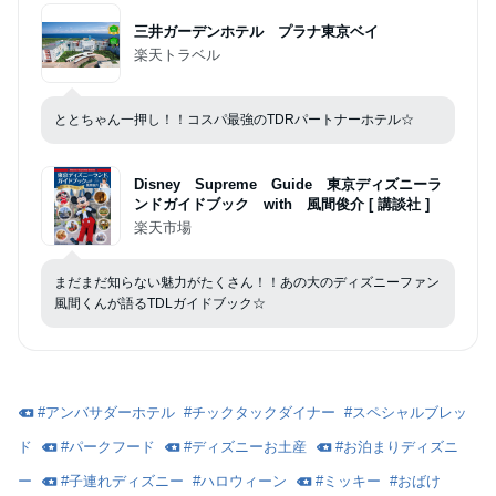
三井ガーデンホテル プラナ東京ベイ
楽天トラベル
ととちゃん一押し！！コスパ最強のTDRパートナーホテル☆
Disney Supreme Guide 東京ディズニーラ
ンドガイドブック with 風間俊介 [ 講談社 ]
楽天市場
まだまだ知らない魅力がたくさん！！あの大のディズニーファン
風間くんが語るTDLガイドブック☆
#
アンバサダーホテル
#
チックタックダイナー
#
スペシャルブレッ
ド
#
パークフード
#
ディズニーお土産
#
お泊まりディズニ
ー
#
子連れディズニー
#
ハロウィーン
#
ミッキー
#
おばけ