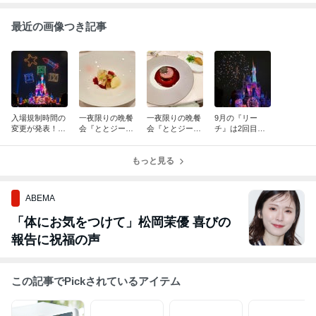
最近の画像つき記事
入場規制時間の
一夜限りの晩餐
一夜限りの晩餐
9月の『リー
変更が発表！！
会『ととジー
会『ととジー
チ』は2回目公
期待していた
ヌ・オン・パレ
ヌ・オン・パレ
演がある！？フ
『リーチ』の1
ード』レポート
ード』レポート
ァンダフル枠挑
日2回公演は実
〜デザート＆プ
もっと見る
〜メインディッ
戦で気付いたそ
現せず・・・
ティ・フール
シュ編〜
の理由とは？？
編〜
ABEMA
「体にお気をつけて」松岡茉優 喜びの
報告に祝福の声
この記事でPickされているアイテム