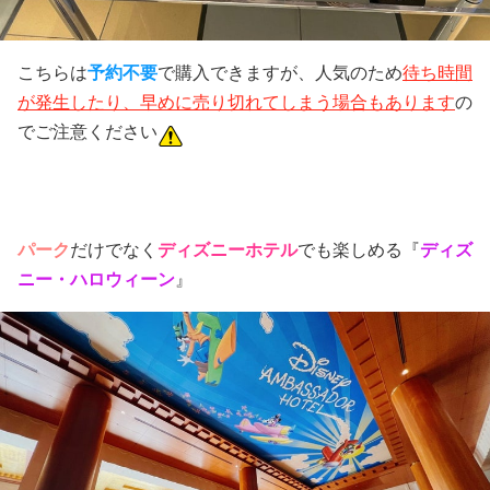
こちらは
予約不要
で購入できますが、人気のため
待ち時間
が発生したり、早めに売り切れてしまう場合もあります
の
でご注意ください
ディズニーホテル
でも楽しめる
パーク
だけでなく
『
ディズ
ニー・ハロウィーン
』