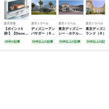
楽天市場
楽天トラベル
楽天トラベル
楽天トラベル
【ポイント5
ディズニーアン
東京ディズニー
東京ディズニ
倍!】【Disne
バサダー（Ｒ）
シー・ホテルミ
ランド（Ｒ）
y】 ディズニー
ホテル
ラコスタ（Ｒ）
テル
45件の記事
50件以上の記事
50件以上の記事
50件以上の記事
パンがふっくら
焼けるトースト
スチーマー「ミ
ッキーモチー
フ」 ◇ キッチ
ン用品 新生活
食パン パン ス
チーマー トース
ト トーストスチ
ーマー キッチン
雑貨 蒸気 ミッ
キーマウス ベル
メゾン ◇