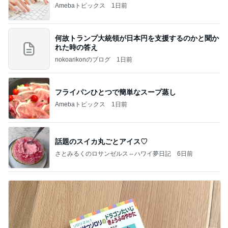
Amebaトピックス
1日前
何故トランプ大統領が日本円を支援するのかと聞か
れた時の答え
nokoarikonのブログ
1日前
フライパンひとつで簡単なスープ蒸し
Amebaトピックス
1日前
話題のスイカ丸ごとアイス♡
さとみるくのロサンゼルス⇔ハワイ夢日記
6日前