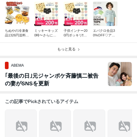
ちぬやの冷凍食
ミッキーキッズ
子供インナー20
エバクロ全品3
品1326円送料無
0時〜さらに値
0円ポッキリ❗️チ
0%OFF♡アン
料♡リセマイン
下げ❗️こどもの
ュチュアンナ半
ドミー1000円送
の浴衣1500円
森半額クーポン
額♡
料無料❗️
もっと見る
ABEMA
｢最後の日｣元ジャンポケ斉藤慎二被告
の妻がSNSを更新
この記事でPickされているアイテム