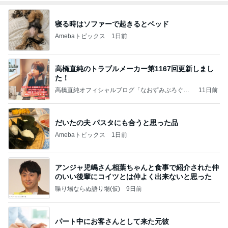
寝る時はソファーで起きるとベッド
Amebaトピックス
1日前
高橋直純のトラブルメーカー第1167回更新しまし
た！
高橋直純オフィシャルブログ「なおずみぶろぐ」
11日前
Powered by Ameba
だいたの夫 パスタにも合うと思った品
Amebaトピックス
1日前
アンジャ児嶋さん相葉ちゃんと食事で紹介された仲
のいい後輩にコイツとは仲よく出来ないと思った
喋り場ならぬ語り場(仮)
9日前
パート中にお客さんとして来た元彼