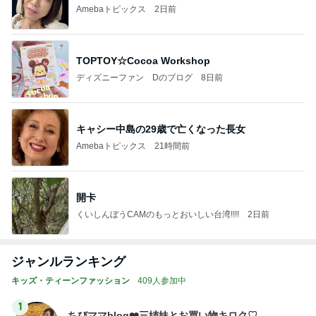
Amebaトピックス
2日前
TOPTOY☆Cocoa Workshop
ディズニーファン Dのブログ
8日前
キャシー中島の29歳で亡くなった長女
Amebaトピックス
21時間前
開卡
くいしんぼうCAMのもっとおいしい台湾!!!!
2日前
ジャンルランキング
キッズ・ティーンファッション
409人参加中
1
ちびママblog❤️三姉妹とお買い物キロク♡