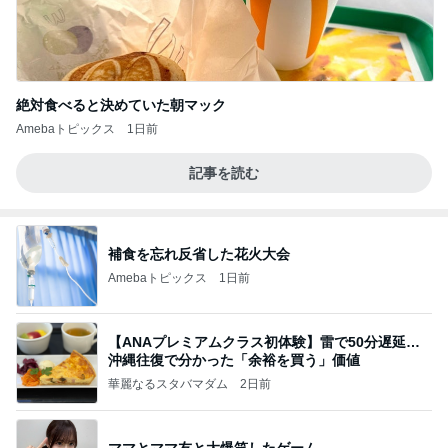
絶対食べると決めていた朝マック
Amebaトピックス
1日前
記事を読む
補食を忘れ反省した花火大会
Amebaトピックス
1日前
【ANAプレミアムクラス初体験】雷で50分遅延…
沖縄往復で分かった「余裕を買う」価値
華麗なるスタバマダム
2日前
ママとママ友と大爆笑したゲーム