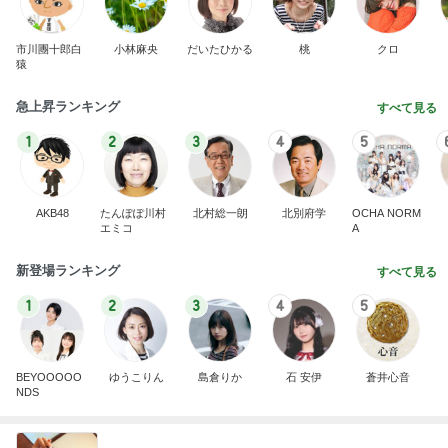
市川團十郎白
小林麻央
だいたひかる
桃
クロ
猿
急上昇ランキング
すべて見る
1
2
3
4
5
AKB48
たんぽぽ川村
北村総一朗
北別府学
OCHA NORM
エミコ
A
新登場ランキング
すべて見る
1
2
3
4
5
BEYOOOOO
ゆうこりん
島倉りか
石 安伊
蒼井心音
NDS