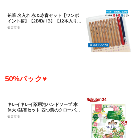
鉛筆 名入れ 赤＆赤青セット【ワンポ
イント柄】【2B/B/HB】【12本入り】
記念品 卒園 卒園記念品 入学祝 えんぴ
楽天市場
つ 名入れ鉛筆 名入れえんぴつ 名前入
り お名前鉛筆 お名前えんぴつ おなま
え鉛筆 鉛筆名入れ 入学 小学校 幼稚園
保育園 記念品 プレゼント プチギフト
ギフト
50%バック♥
キレイキレイ薬用泡ハンドソープ 本
体大+詰替セット 四つ葉のクローバー
の香り(8セット)【キレイキレイ】
楽天市場