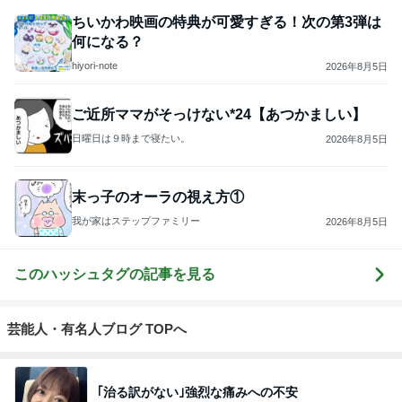
ちいかわ映画の特典が可愛すぎる！次の第3弾は
何になる？
hiyori-note
2026年8月5日
ご近所ママがそっけない*24【あつかましい】
日曜日は９時まで寝たい。
2026年8月5日
末っ子のオーラの視え方①
我が家はステップファミリー
2026年8月5日
このハッシュタグの記事を見る
芸能人・有名人ブログ TOPへ
｢治る訳がない｣強烈な痛みへの不安