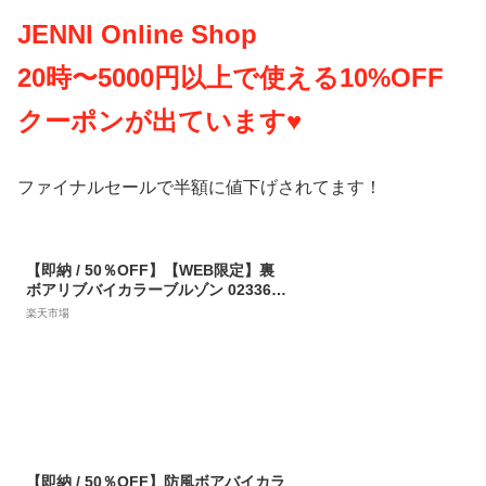
JENNI Online Shop
20時〜5000円以上で使える10%OFF
クーポンが出ています♥
ファイナルセールで半額に値下げされてます！
【即納 / 50％OFF】【WEB限定】裏
ボアリブバイカラーブルゾン 023361
01 jennibelle ジェニィベル jenni ジ
楽天市場
ェニィ 子供服 女の子 キッズ ジュニア
アウター 羽織り 通学 レッスン おでか
け 130cm 140cm 150cm 160cm あす
楽対応
【即納 / 50％OFF】防風ボアバイカラ