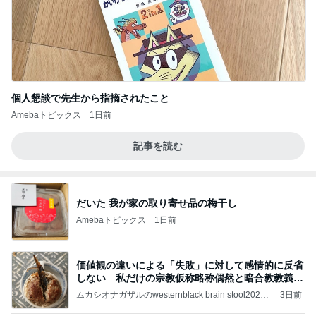
個人懇談で先生から指摘されたこと
Amebaトピックス
1日前
記事を読む
だいた 我が家の取り寄せ品の梅干し
Amebaトピックス
1日前
価値観の違いによる「失敗」に対して感情的に反省
しない 私だけの宗教仮称略称偶然と暗合教教義候
補
ムカシオナガザルのwesternblack brain stool2024
3日前
年（令和6）11月25日以来減酒断煙再開ムカシオナ
ガザル