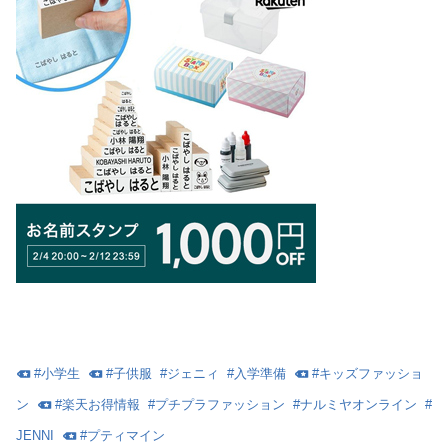
#
小学生
#
子供服
#
ジェニィ
#
入学準備
#
キッズファッショ
ン
#
楽天お得情報
#
プチプラファッション
#
ナルミヤオンライン
#
JENNI
#
プティマイン