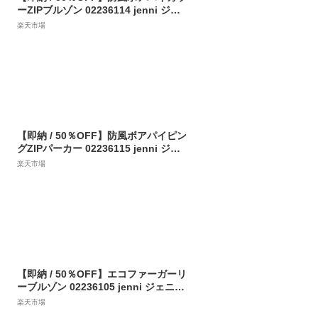
ーZIPブルゾン 02236114 jenni ジェ
ニィ jennilove ジェニィラブ トップ
楽天市場
ス アウター 羽織り 子供服 女の子 キ
ッズ ジュニア 通学 レッスン 130cm 1
40cm 150cm 160cm あす楽対応
【即納 / 50％OFF】防風ボアパイピン
グZIPパーカー 02236115 jenni ジェ
ニィ jennilove ジェニィラブ トップ
楽天市場
ス アウター 羽織り 子供服 女の子 キ
ッズ ジュニア 通学 レッスン 130cm 1
40cm 150cm 160cm あす楽対応
【即納 / 50％OFF】エコファーガーリ
ーブルゾン 02236105 jenni ジェニィ
jennilove ジェニィラブ トップス ア
楽天市場
ウター 羽織り 子供服 女の子 キッズ