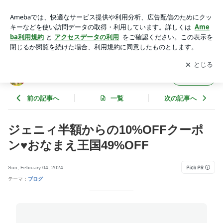
ジェニィ半額からの10%OFFクーポン♥おなまえ王国49%OFF
| 子供服大好き☆とろのFavorite Things☆
アプリをダウンロードして
ブログの更新通知
を受け取りまし
開く
ょう。
子供服大好き☆とろのFavorite Things☆
フォロー
前の記事へ
一覧
次の記事へ
ジェニィ半額からの10%OFFクーポ
ン♥おなまえ王国49%OFF
Sun, February 04, 2024
テーマ：
ブログ