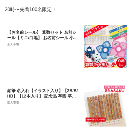
20時〜先着100名限定！
【お名前シール】 算数セット 名前シ
ール【ミニ/白地】 お名前シール 小学
生 ピンセット付き 小さいサイズだけ
楽天市場
A5シートに大容量711枚 おなまえ 名
前 ネーム シール 算数 さんすう 防水
耐水 強粘着 多機能 入学 卒園 名入れ
おはじき 無地 漢字 ローマ字 カタカナ
送料無料
鉛筆 名入れ【イラスト入り】【2B/B/
HB】【12本入り】 記念品 卒園 卒園
記念品 入学祝 えんぴつ 名入れ鉛筆 名
楽天市場
入れえんぴつ 名前入り お名前鉛筆 お
名前えんぴつ おなまえ鉛筆 鉛筆名入
れ 入学 小学校 幼稚園 保育園 記念品
プレゼント プチギフト ギフト