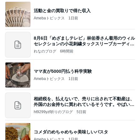
活動と金の買取りで得た収入
Amebaトピックス
1日前
8月6日「めざましテレビ」林佑香さん着用のウィル
セレクションの小花刺繍タックスリーブカーディガ
ン
れなのブログ
6時間前
ママ友が5000円払う科学実験
Amebaトピックス
1日前
相続税を、払えないで、売りに出されて不動産は、
外国のお金持ちに買われているそうです。やばいで
すよ
ht9299yzf祈りのブログ
5日前
コメダのめちゃめちゃ美味しいパスタ
Amebaトピックス
1日前