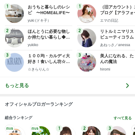
1
1
おうちと暮らしのレシ
（旧アカウント）
ピ 〜HOME&LIFE〜
ブログ【アラフォ
社売却セカンドラ
yuki (ドキ子）
エマの日記
フ】
2
2
ほんとうに必要な物し
リトルミニマリス
か持たない暮らし◆Ke
ビューティコラム 
ep Life Simple◆〜イ
little minimalist'
yukiko
あねっさ／anessa
ンテリアのきろく〜
uty colum
3
3
１００均・カルディ大
美人になれる、た
好き！食いしん坊☆き
んの魔法
らりん☆のブログ
☆きらりん☆
hiromi
もっと見る
オフィシャルブロガーランキング
総合ランキング
すべて見る
1
2
3