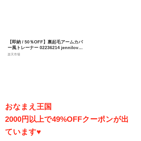
ジュニア 通学 レッスン 130cm 140c
m 150cm 160cm あす楽対応
【即納 / 50％OFF】裏起毛アームカバ
ー風トレーナー 02236214 jennilove
ジェニィラブ jenni ジェニィ キッズ
楽天市場
ジュニア 女の子 子供服 通学 トップス
トレーナー スウェット スエット 裏起
毛 長袖 レッスン おでかけ 130cm 14
0cm 150cm 160cm あす楽対応
おなまえ王国
2000円以上で49%OFFクーポンが出
ています♥