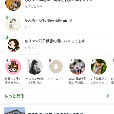
ちびっこママ
2
かぷろぐ♡9y Boy &6y girl♡
かぷ
3
もりママ♡子供服の沼にハマってます
もりママ
4
5
6
7
8
猫田ちょ子の
かゆろぐ‪‪❤︎‬9歳
ヒビノコト。
2歳差兄妹♥︎育
３兄妹日記♡
5
西松屋＆セー
と6歳姉妹
児と子供服ブ
フルタイムワ
産
ル大好き＋ゴ
ログ
ーママの毎日
ミ部屋お掃除
もっと見る