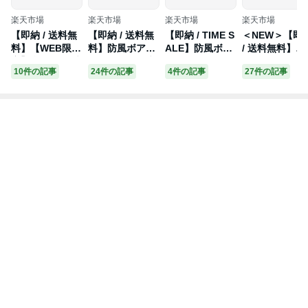
楽天市場
楽天市場
楽天市場
楽天市場
【即納 / 送料無
【即納 / 送料無
【即納 / TIME S
＜NEW＞【即
料】【WEB限
料】防風ボアバ
ALE】防風ボア
/ 送料無料】エ
定】裏ボアリブ
イカラーZIPブ
パイピングZIP
コファーガー
10件の記事
24件の記事
4件の記事
27件の記事
バイカラーブル
ルゾン 0223611
パーカー 02236
ーブルゾン 02
ゾン 02336101 j
4 jenni ジェニ
115 jenni ジェ
36105 jenni ジ
ennibelle ジェ
ィ jennilove ジ
ニィ jennilove
ェニィ jennilo
ニィベル jenni
ェニィラブ トッ
ジェニィラブ ト
e ジェニィラブ
ジェニィ 子供服
プス アウター
ップス アウター
トップス アウ
女の子 キッズ
羽織り 子供服
羽織り 子供服
ー 羽織り 子供
ジュニア アウタ
女の子 キッズ
女の子 キッズ
服 女の子 キッ
ー 羽織り 通学
ジュニア 通学
ジュニア 通学
ズ ジュニア 通
レッスン おでか
レッスン 130cm
レッスン 130cm
学 レッスン 13
け 130cm 140c
140cm 150cm 1
140cm 150cm 1
cm 140cm 150
m 150cm 160c
60cm あす楽対
60cm あす楽対
m 160cm あす
m あす楽対応
応
応
楽対応