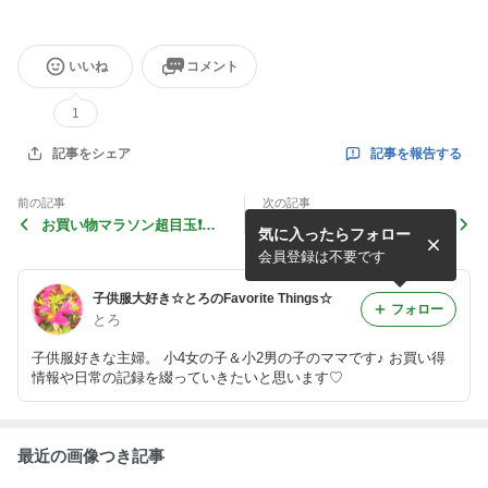
いいね
コメント
1
記事を報告する
記事をシェア
前の記事
次の記事
お買い物マラソン超目玉❗ア
ナルミヤ10 %OFFクーポン♥
気に入ったらフォロー
ウターが1495円♥
モズなんと80%OFF❗
会員登録は不要です
子供服大好き☆とろのFavorite Things☆
フォロー
とろ
子供服好きな主婦。 小4女の子＆小2男の子のママです♪ お買い得
情報や日常の記録を綴っていきたいと思います♡
最近の画像つき記事