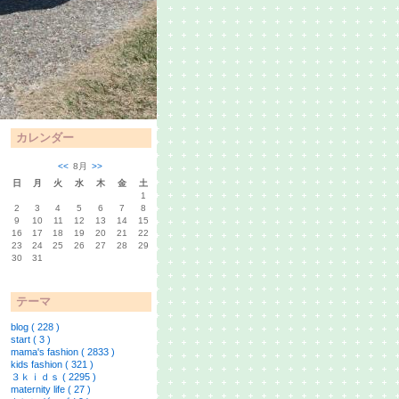
カレンダー
<<
8月
>>
日
月
火
水
木
金
土
1
2
3
4
5
6
7
8
9
10
11
12
13
14
15
16
17
18
19
20
21
22
23
24
25
26
27
28
29
30
31
テーマ
blog ( 228 )
start ( 3 )
mama's fashion ( 2833 )
kids fashion ( 321 )
３ｋｉｄｓ ( 2295 )
maternity life ( 27 )