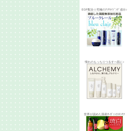
EGF配合☆究極のｱﾝﾁｴｲｼﾞﾝｸﾞ成分♪
憧れのもっちりつるすべ肌に♪
世界が認めた国産ｵｰｶﾞﾆｯｸｽｷﾝｹｱ