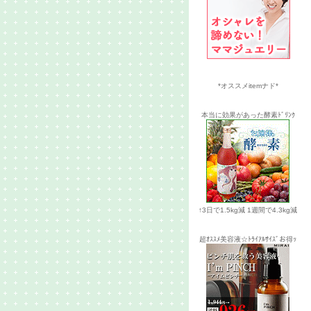
*オススメitemナド*
本当に効果があった酵素ﾄﾞﾘﾝｸ
↑3日で1.5kg減 1週間で4.3kg減
超ｵｽｽﾒ美容液☆ﾄﾗｲｱﾙｻｲｽﾞお得ｯ