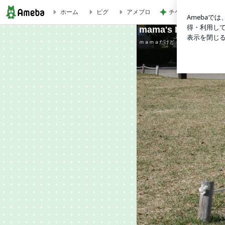
チケットだけで500
ホーム
ピグ
アメブロ
mama's LIFE ☆ girl
必見♥︎最強運day「天赦日×一粒万倍日×大安×etc…」 | mama's LIFE 
ｍａｍａだけど・・・オシャレ大好き