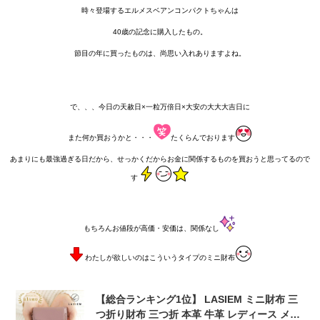
時々登場するエルメスベアンコンパクトちゃんは
40歳の記念に購入したもの。
節目の年に買ったものは、尚思い入れありますよね。
で、、、今日の天赦日×一粒万倍日×大安の大大大吉日に
また何か買おうかと・・・
たくらんでおります
あまりにも最強過ぎる日だから、せっかくだからお金に関係するものを買おうと思ってるので
す
もちろんお値段が高価・安価は、関係なし
わたしが欲しいのはこういうタイプのミニ財布
【総合ランキング1位】 LASIEM ミニ財布 三
つ折り財布 三つ折 本革 牛革 レディース メン