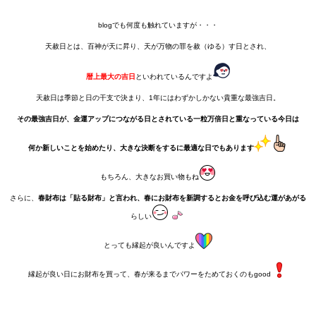
blogでも何度も触れていますが・・・
天赦日とは、百神が天に昇り、天が万物の罪を赦（ゆる）す日とされ、
暦上最大の吉日
といわれているんですよ
天赦日は季節と日の干支で決まり、1年にはわずかしかない貴重な最強吉日。
その最強吉日が、金運アップにつながる日とされている一粒万倍日と重なっている今日は
何か新しいことを始めたり、大きな決断をするに最適な日でもあります
もちろん、大きなお買い物もね
さらに、
春財布は「貼る財布」と言われ、春にお財布を新調するとお金を呼び込む運があがる
らしい
とっても縁起が良いんですよ
縁起が良い日にお財布を買って、春が来るまでパワーをためておくのもgood