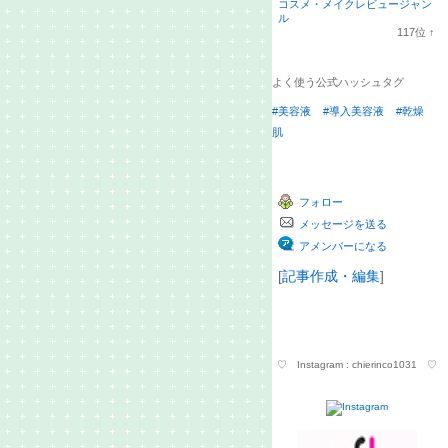
ラ
コスメ・メイクレビュージャン
ン
ル
キ
117
位
↑
ン
ラ
グ
ン
上
キ
よく使う公式ハッシュタグ
昇
ン
グ
#美容液
#導入美容液
#乾燥
上
昇
肌
フォロー
メッセージを送る
アメンバーになる
[
記事作成・編集
]
♡ Instagram : chierinco1031 ♡