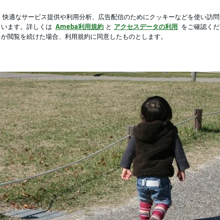
円お得な福袋
新規登録
ログ
芸能人ブログ
人気ブログ
's STYLE
☆ girl's STYLE
だしキレイでいたい☆ そんな欲張りｍａｍａの自己満足ブログです。