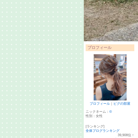
プロフィール
プロフィール
｜
ピグの部屋
ニックネーム：
©
性別：
女性
[ランキング]
全体ブログランキング
39,908
位
↑