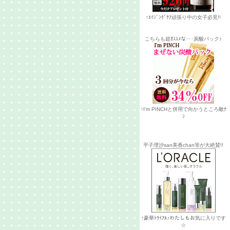
↑ｴｲｼﾞﾝｸﾞｹｱ頑張り中の女子必見!!
こちらも超ｵｽｽﾒな･･･炭酸パック♪
↑I'm PINCHと併用で向かうところ敵ﾅ
ｼ
平子理沙san美香chan等が大絶賛!!
↑豪華ﾄﾗｲｱﾙ♪わたしもお気に入りです
☆