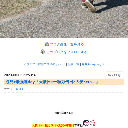
ブログ画像一覧を見る
このブログをフォローする
プチプラ韓国コスメのかわいさよ♥︎
|
記事一覧
|
弾丸♥︎shopping
2023-08-03 23:53:37
必見♥︎最強運day「天赦日×一粒万倍日×大安×etc…」
テーマ：
cute
2023年8月4日
天赦日×一粒万倍日×大安×神吉日
ですね