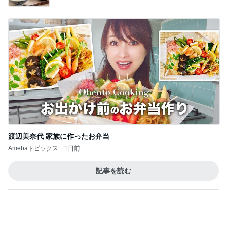
BEYOOOOO
ゆうこりん
島倉りか
石 安伊
蒼井心音
NDS