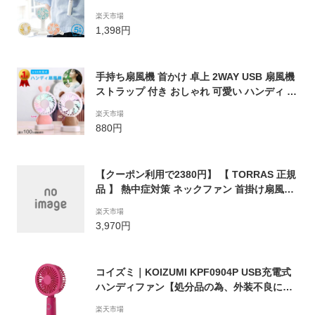
帯扇風機 小型扇風機 卓上 軽量 かわいい 夏
楽天市場
ベビーカー 暑さ対策 おしゃれ ハンディ扇風
1,398円
機 充電式 手持ち扇風機 長時間 折りたたみ
手持ち扇風機 首かけ 卓上 2WAY USB 扇風機
ストラップ 付き おしゃれ 可愛い ハンディ フ
ァン 充電式 持ち運び 持ち歩き 熱中症対策グ
楽天市場
ッズ 長時間 電池 不要 強力 充電 LED お洒落
880円
かわいい キャラクター くま うさぎ 首掛け ポ
ータブル ハンディーファン
【クーポン利用で2380円】 【 TORRAS 正規
品 】 熱中症対策 ネックファン 首掛け扇風機
ポータブル 扇風機 ハンズフリー 携帯 持ち運
楽天市場
び ヘッドホン型扇風機 USB 充電式 FAN 首か
3,970円
け 肩かけ 小型 ミニ ハンディ ファン首かけ
スポーツ用ファン ネッククーラー
コイズミ｜KOIZUMI KPF0904P USB充電式
ハンディファン【処分品の為、外装不良によ
る返品・交換不可】
楽天市場