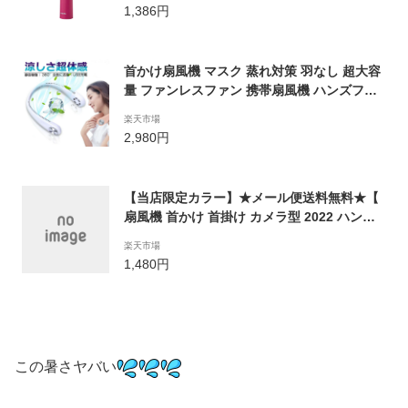
1,386円
首かけ扇風機 マスク 蒸れ対策 羽なし 超大容
量 ファンレスファン 携帯扇風機 ハンズフリ
ー 熱中症対策 扇風機 小型軽量 ネッククーラ
楽天市場
ー 3段階風量調節 USB充電式 ハンディファン
2,980円
涼感 ポータブル 送料無料
【当店限定カラー】★メール便送料無料★【
扇風機 首かけ 首掛け カメラ型 2022 ハンズ
フリー 首かけ扇風機 首掛け扇風機 可愛い ハ
楽天市場
ンディファン 薄型 ハンズフリーファン ハン
1,480円
ディ ポータブル 静音 卓上 小型 ハンディーフ
ァン おしゃれ】 薄型 扇風機 {3}
この暑さヤバい