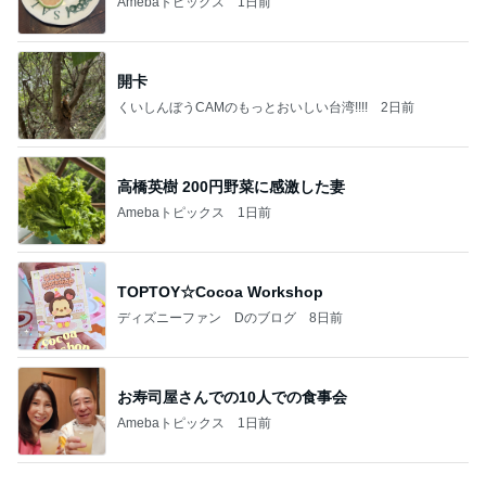
友達が好きすぎる子のハラハラする行動
Amebaトピックス
1日前
【ANAプレミアムクラス初体験】雷で50分遅延…
沖縄往復で分かった「余裕を買う」価値
華麗なるスタバマダム
2日前
4色重ねるだけの上品ナチュラルな目元
Amebaトピックス
1日前