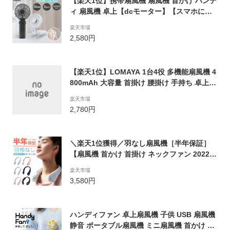
【楽天1位】携帯扇風機 扇風機 首かけ ハンデ
ィ 扇風機 卓上【dcモーター】【スマホに急
速充電】【6段調節】ハンディファン 扇風機
楽天市場
クリップ 小型 静音 折りたたみ 首掛け usb 扇
2,580円
風機 おしゃれ 静音 卓上扇風機 ベビーカー 扇
風機 バッテリー内蔵 車用 可愛い 送料無料
【楽天1位】LOMAYA 1台4役 多機能扇風機 4
800mAh 大容量 首掛け 腰掛け 手持ち 卓上
ハンズフリー 扇風機 14時間稼動 羽なし 軽量
楽天市場
携帯扇風機 充電式 3段階風量調節 静音 広口
2,780円
送風 アウトドア おすすめ
＼楽天1位獲得／羽なし扇風機［半年保証］
【扇風機 首かけ 首掛け ネックファン 2022
首かけ扇風機 首掛け扇風機 ハンズフリーファ
楽天市場
ン 羽なし ハンディファン ハンズフリー ネッ
3,580円
ククーラー 首掛けファン】★宅配便送料無料
★ 360度冷却 ネックバンドファン
ハンディファン 卓上扇風機 子供 USB 扇風機
静音 ポータブル扇風機 ミニ扇風機 首かけ 携