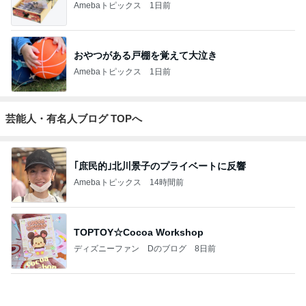
｢元こども店長｣加藤清史郎 喜びの報告
Amebaトピックス
10時間前
開卡
くいしんぼうCAMのもっとおいしい台湾!!!!
2日前
ジャンルランキング
コスメ・メイクレビュー
11,472人参加中
1
かずのすけの化粧品評論と美容化学についてのぼやき
かずのすけ
2
美人になれる、たくさんの魔法