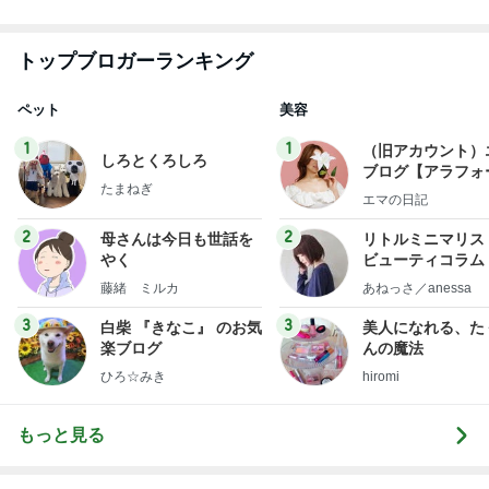
旦那を亡くし前向きになれた言霊の力
Amebaトピックス
1日前
8月2日放送のTBS「週刊さんまとマツコ」先週に引
き続き出演します♪
植草美幸オフィシャルブログ Powered by Ameba
5日前
不作の中大豊作のピンクレモン
Amebaトピックス
1日前