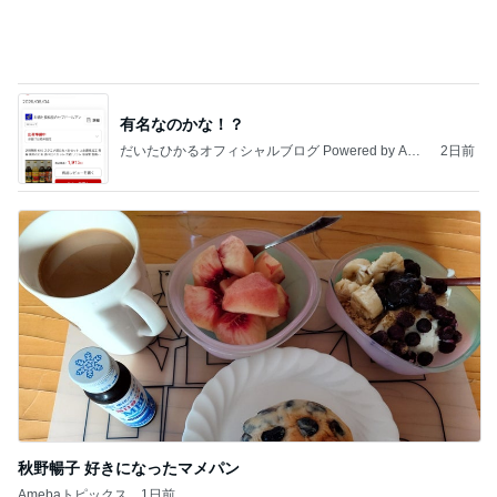
最近の香港で食べて感動したもの、いろいろまと
め！
香港在住えりのおいしい食べ歩きガイド
13日前
古村比呂 原爆の日に平和への願い
Amebaトピックス
16時間前
地獄
日本人
1日前
パートになり専属で仕事する考え
Amebaトピックス
13時間前