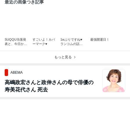
最近の画像つき記事
SUQQU当落発
すごいよ！カバ
1wぶりですね♥︎
最強開運日！
表と、今日から
ーマーク♥︎
ランコムの話で
予約開始♥︎
す。
もっと見る
ABEMA
高嶋政宏さんと政伸さんの母で俳優の
寿美花代さん 死去