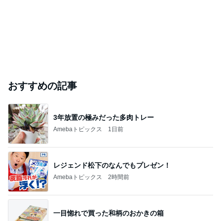
Amebaトピックス
1日前
おやつがある戸棚を覚えて大泣き
Amebaトピックス
1日前
芸能人・有名人ブログ TOPへ
｢庶民的｣北川景子のプライベートに反響
Amebaトピックス
14時間前
TOPTOY☆Cocoa Workshop
ディズニーファン Dのブログ
8日前