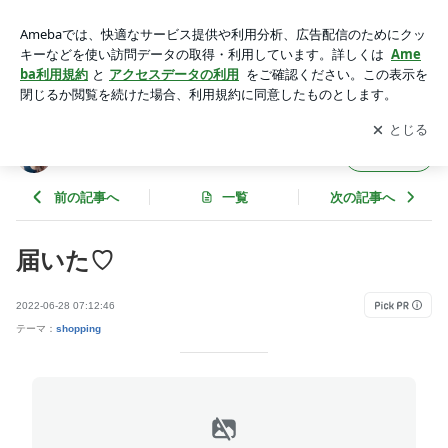
届いた♡ | mama's LIFE ☆ girl's STYLE
アプリをダウンロードして
ブログの更新通知
を受け取りまし
開く
ょう。
mama's LIFE ☆ girl's STYLE
フォロー
前の記事へ
一覧
次の記事へ
届いた♡
2022-06-28 07:12:46
テーマ：
shopping