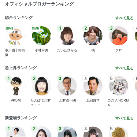
開卡
くいしんぼうCAMのもっとおいしい台湾!!!!
2日前
高橋英樹 200円野菜に感激した妻
Amebaトピックス
1日前
TOPTOY☆Cocoa Workshop
ディズニーファン Dのブログ
8日前
お寿司屋さんでの10人での食事会
Amebaトピックス
1日前