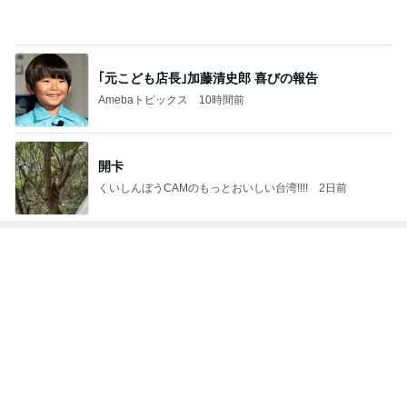
hiromi
3
COSMEHOLIC!～メイクとコスメ〜
ちこりん
4
5
6
7
8
リトルミニマ
香水レビュー
植村うららこ
いまここのお
Ayakoのぶっ
リストのビュ
ブログ by 箸
Beauty Blog
買い物上手に
ちゃけ美容会
ーティコラム
休メ お桃
なりたい！
議
The little minim
alist's beauty c
もっと見る
olum
モモコ夫 妻が作った大盛りチャーハン