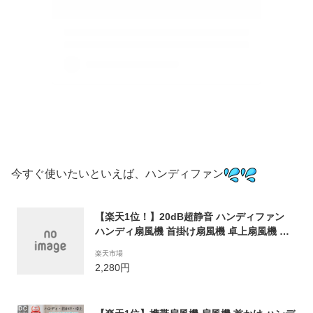
今すぐ使いたいといえば、ハンディファン
【楽天1位！】20dB超静音 ハンディファン
ハンディ扇風機 首掛け扇風機 卓上扇風機 携
帯扇風機 手持ち扇風機 小型扇風機 ミニ扇風
楽天市場
機 usb 扇風機 ポータブル扇風機 ポータブル
2,280円
ファン ミニファン 持ち運び 扇風機4800mAh
バッテリー内蔵 3段階風量調節