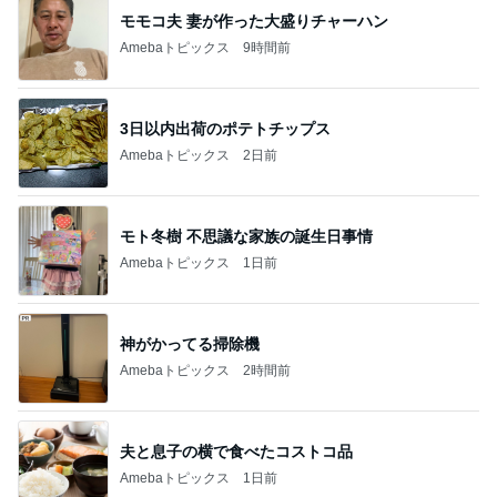
総合ランキング
すべて見る
1
2
3
市川團十郎白
小林麻央
だいたひかる
桃
クロ
猿
急上昇ランキング
すべて見る
1
2
3
4
5
AKB48
たんぽぽ川村
北村総一朗
北別府学
OCHA NORM
エミコ
A
新登場ランキング
すべて見る
1
2
3
4
5