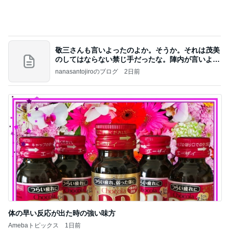
野菜の値段と農家さんの大変な思い
Amebaトピックス
2日前
【ANAプレミアムクラス初体験】雷で50分遅延…
沖縄往復で分かった「余裕を買う」価値
華麗なるスタバマダム
2日前
3年愛用して元が取れるアイテム
Amebaトピックス
1日前