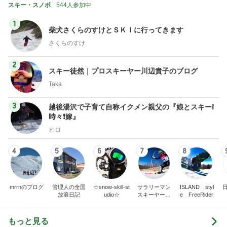
スキー・スノボ
544人参加中
1
柴犬さくらのすけとＳＫＩに行ってきます
さくらのすけ
2
スキー徒然｜プロスキーヤー川辺貴子のブログ
Taka
3
越後湯沢で子育て自称イクメン親父の『娘とスキー❕
時々❗嫁』
ヒロ
4
5
6
7
8
mrrnのブログ
管理人の全国
☆snow-skill-st
サラリーマン
ISLAND styl
放浪日記
udio☆
スキーヤーの
e FreeRider
日常
もっと見る