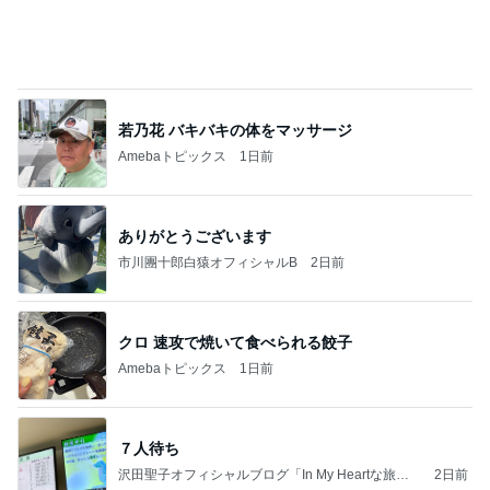
高級なお子様ランチに切ない一言
Amebaトピックス
1日前
記事を読む
娘に伝えるつもりの膵臓癌と手術
Amebaトピックス
1日前
学生
日本人
7日前