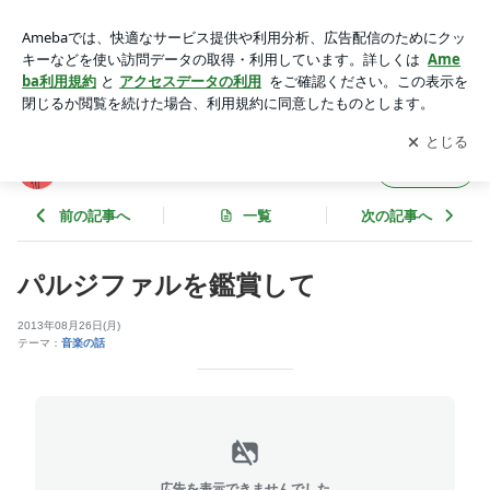
パルジファルを鑑賞して | トナカイの独り言
アプリをダウンロードして
ブログの更新通知
を受け取りまし
開く
ょう。
トナカイの独り言
フォロー
前の記事へ
一覧
次の記事へ
パルジファルを鑑賞して
2013年08月26日(月)
テーマ：
音楽の話
広告を表示できませんでした