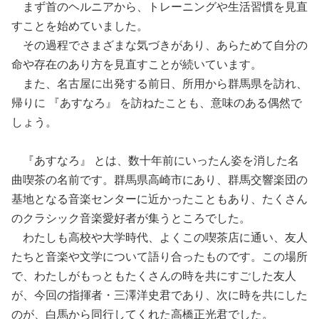
まず首のヘルニアから、トレーニングや生活習慣を見直
すことを始めていました。
その過程でさまざまな気づきがあり、あらためて自分の
命や存在のあり方を見直すことが続いています。
また、名古屋に出発する前日、所用から群馬県を訪れ、
帰りに 『あすなろ』 を訪ねたことも、意味のある偶然で
しょう。
『あすなろ』 とは、数十年前にいったん姿を消した名
曲喫茶の名前です。群馬県高崎市にあり、群馬交響楽団の
基地となる音楽センターに近かったこともあり、たくさん
のクラシック音楽愛好者が集うところでした。
わたしも高校や大学時代、よくこの喫茶店に通い、友人
たちと音楽や文学について語り合ったものです。この場所
で、わたしがもっともたくさんの時を共にすごした友人
が、今回の指揮者・三澤洋史君であり、次に時を共にした
のが、白馬から同行してくれた高橋正光君でした。