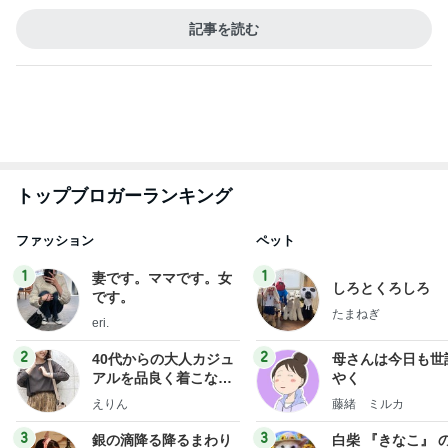
トップブロガーランキング
ファッション
ペット
1
1
妻です。ママです。女
しろとくろしろ
です。
たまねぎ
eri.
2
2
40代からの大人カジュ
母さんは今日も世
アルを品良く着こなす
やく
ファッションブログ
えりん
藤緒 ミルカ
3
3
銀の滴降る降るまわり
白柴 『きなこ』 
に・・・
楽ブログ
illallan
ひろ☆みき
もっと見る
オフィシャルブロガーランキング