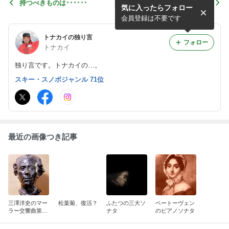
持つべきものは･･････
安曇野日向病院の春
気に入ったらフォロー
会員登録は不要です
トナカイの独り言
フォロー
トナカイ
独り言です。トナカイの…。
スキー・スノボジャンル 71位
最近の画像つき記事
三澤洋史のマー
松葉菊、復活？
ふたつの三大ソ
ベートーヴェン
ラー交響曲第六
ナタ
のピアノソナタ
番