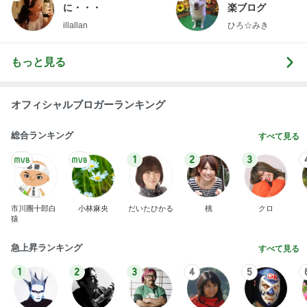
総合ランキング
すべて見る
1
2
3
市川團十郎白
小林麻央
だいたひかる
桃
クロ
猿
急上昇ランキング
すべて見る
1
2
3
4
5
デーモン閣下
片岡愛之助
林下清志(ビッ
沢田聖子
金沢克彦
グダディ)
新登場ランキング
すべて見る
1
2
3
4
5
BEYOOOOO
島倉りか
ゆうこりん
石 安伊
蒼井心音