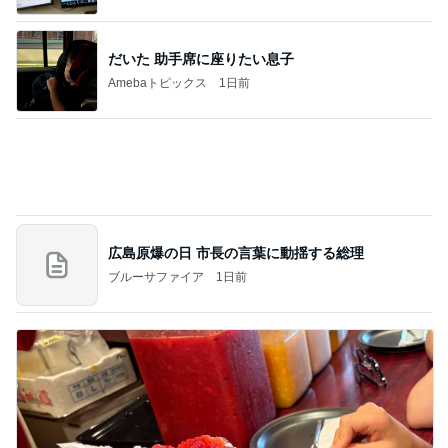
モト冬樹 妻とのゴルフ打ちっぱなし
Amebaトピックス
1日前
夫とファミレスで晩ごはん
武東由美オフィシャルブログ「MOTOちゃんとのは
1日前
っぴぃな毎日」Powered by Ameba
堀ちえみの夫 メンマ入り納豆ごはん
Amebaトピックス
16時間前
同じ夢
四コマ戦士 パパ戦記
10日前
ノッチ 元G選手との感激の1枚