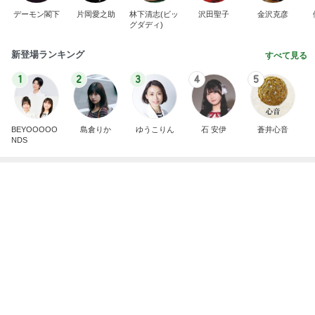
NDS
100均ハシゴして見つけた理想の容器
Amebaトピックス
2日前
斎藤元彦がぶらぶら動画のアップを止めた
Bank of Dreamの公営競技はどこへ行く
9日前
若乃花 バキバキの体をマッサージ
Amebaトピックス
1日前
ありがとうございます
市川團十郎白猿オフィシャルB
2日前