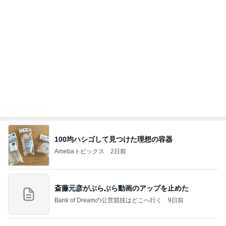
クロ 速攻で焼いて食べられる餃子
Amebaトピックス
1日前
７人待ち
沢田聖子オフィシャルブログ「In My Heartな旅日
2日前
記」by Ameba
だいた 助手席に座りたい息子
Amebaトピックス
1日前
広島原爆の日 市長の言葉に動揺する総理
ブルーサファイア
1日前