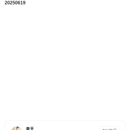
20250619
エオストレトナは、エンジェルオラクルカードのメール無料講座や、天使の絵や高
次の存在の絵から潜在意識を読み取るオラクルカードの使い方や引き方、浄化方法
をはじめ、自分を知るための初心者向けのオラクルカード講座、お仕事や副業にす
るためのプロのリーディングや活動の方法など、マンツーマンのきめ細やかで丁寧
な指導で好評を頂いております。
現在、事前に確認が出来る受講相談をご用意しております。昨今は会社員として働
くということだけが収入を得るものとは限らなくなりました。収入の本質を知る、
本業、副業に問わず、収入の柱を増やす方法、オラクルカードの技術向上について
など、お気軽にご相談いただけますと幸いです。
出会ったこれらのオラクルカードたちは、貴方の人生の強い味方ときっとなるはず
です。
～エオストレ・トナ～
楽天