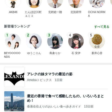
AKB48
たんぽぽ川村
北村総一朗
北別府学
OCHA NORM
エミコ
A
新登場ランキング
すべて見る
1
2
3
4
5
BEYOOOOO
ゆうこりん
島倉りか
石 安伊
蒼井心音
NDS
アレクの妹タマラの最近の姿
Amebaトピックス
1日前
最近の香港で食べて感動したもの、いろいろまと
め！
香港在住えりのおいしい食べ歩きガイド
13日前