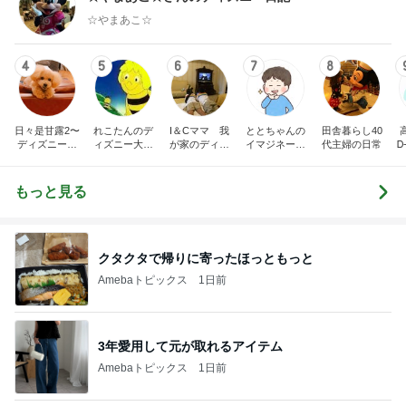
☆やまあこ☆
4
5
6
7
8
日々是甘露2〜
れこたんのデ
I＆Cママ 我
ととちゃんの
田舎暮らし40
ディズニー風
ィズニー大好
が家のディズ
イマジネーシ
代主婦の日常
Ꭰ
味〜
き♡孫4人
ニー♡ブログ
ョンタイム
もっと見る
クタクタで帰りに寄ったほっともっと
Amebaトピックス
1日前
3年愛用して元が取れるアイテム
Amebaトピックス
1日前