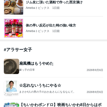
ジム友に頂いた酒粕で作った西京漬け
Amebaトピックス
1日前
体の早い反応が出た時の強い味方
Amebaトピックス
1日前
#
アラサー女子
扇風機はもうやめた
嫁っ子の日常
2026年8月6日
☆忘れないうちにやる☆
まさか4人の男の子のおかあさんになるなんて。
2026年8月6日
【ちいかわボンドロ】映画ちいかわ8日からはボ