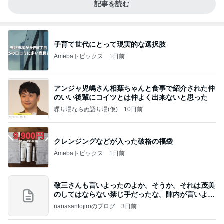
記事を読む
子育て世代にとって現実的な選択肢
Amebaトピックス
1日前
アンジャ児嶋さん相葉ちゃんと食事で紹介された仲
のいい後輩にコイツとは仲よく出来ないと思った
喋り場ならぬ語り場(仮)
10日前
クレンジングなどが入った破格の福袋
Amebaトピックス
1日前
敬三さんも言いよったのよか。そうか。それは茂美
のしてはならない禁じ手だったな。陣内が言いよる
のよ
nanasantojiroのブログ
3日前