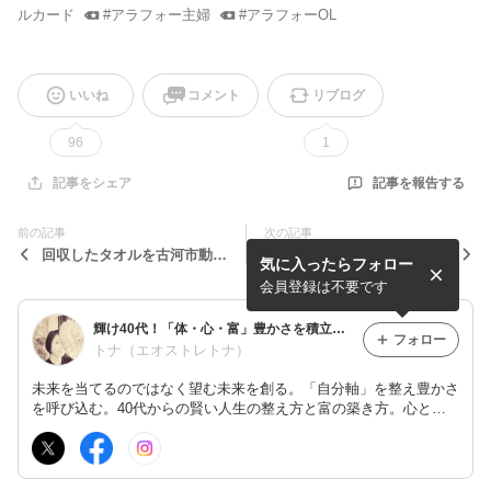
ルカード
#
アラフォー主婦
#
アラフォーOL
いいね
コメント
リブログ
96
1
記事を報告する
記事をシェア
前の記事
次の記事
回収したタオルを古河市動物
プチマルシェを開催して…
気に入ったらフォロー
愛護協議会さんへお渡ししま
した。
会員登録は不要です
輝け40代！「体・心・富」豊かさを積立てて、楽で自由な人生を掴み取る
フォロー
トナ（エオストレトナ）
未来を当てるのではなく望む未来を創る。「自分軸」を整え豊かさ
を呼び込む。40代からの賢い人生の整え方と富の築き方。心と経
済の自立をマンツーマンで叶える実践レッスン。