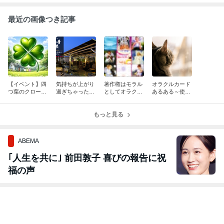
最近の画像つき記事
【イベント】四
気持ちが上がり
著作権はモラル
オラクルカード
つ葉のクローバ
過ぎちゃった
としてオラクル
あるある～使わ
ーで豊かな週末
ら？ココに入る
カードリーダー
れてしまう自
を♪＠古河市
べし！
は知らなければ
分？～
もっと見る
なりません。
ABEMA
｢人生を共に｣ 前田敦子 喜びの報告に祝
福の声