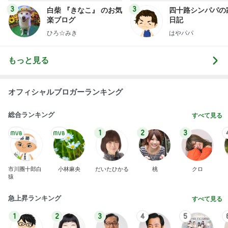
3
3
白柴 『きなこ』 のお気
四十路シンパパの
楽ブログ
日記
ひろ☆みき
はやパパ
もっと見る
オフィシャルブロガーランキング
総合ランキング
すべて見る
1
2
3
市川團十郎白
小林麻央
だいたひかる
桃
クロ
猿
急上昇ランキング
すべて見る
1
2
3
4
5