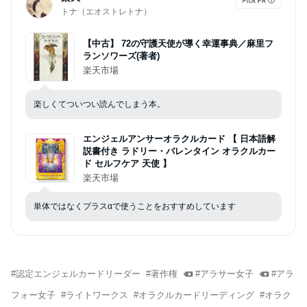
トナ（エオストレトナ）
【中古】 72の守護天使が導く幸運事典／麻里フ
ランソワーズ(著者)
楽天市場
楽しくてついつい読んでしまう本。
エンジェルアンサーオラクルカード 【 日本語解
説書付き ラドリー・バレンタイン オラクルカー
ド セルフケア 天使 】
楽天市場
単体ではなくプラスαで使うことをおすすめしています
#
認定エンジェルカードリーダー
#
著作権
#
アラサー女子
#
アラ
フォー女子
#
ライトワークス
#
オラクルカードリーディング
#
オラク