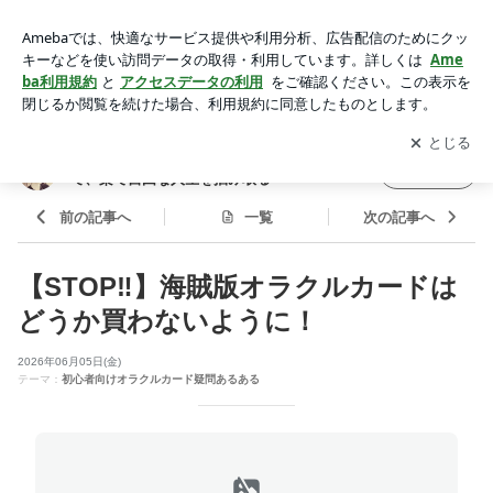
海賊版オラクルカードと正規オラクルカードの見分け方！ | 輝
け40代！「体・心・富」豊かさを積立てて、楽で自由な人生
アプリをダウンロードして
ブログの更新通知
を受け取りまし
開く
を掴み取る
ょう。
輝け40代！「体・心・富」豊かさを積立て
フォロー
て、楽で自由な人生を掴み取る
前の記事へ
一覧
次の記事へ
【STOP‼︎】海賊版オラクルカードは
どうか買わないように！
2026年06月05日(金)
テーマ：
初心者向けオラクルカード疑問あるある