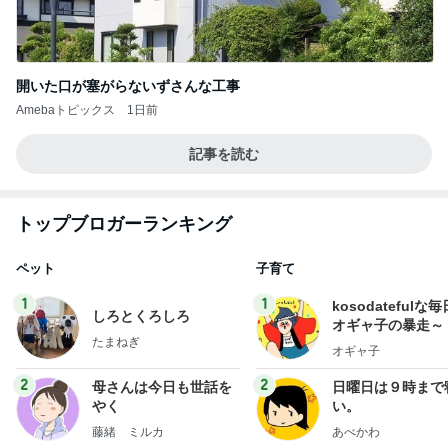
開いた口が塞がらないずさんな工事
Amebaトピックス
1日前
記事を読む
トップブロガーランキング
ペット
子育て
1
1
kosodatefulな毎
しろとくろしろ
オギャ子の暴走～
たまねぎ
オギャ子
2
2
母さんは今日も世話を
日曜日は９時まで
やく
い。
藤緒 ミルカ
あべかわ