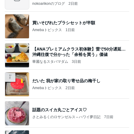
nokoarikonのブログ
2日前
買いそびれたブラシセットが半額
Amebaトピックス
1日前
【ANAプレミアムクラス初体験】雷で50分遅延…
沖縄往復で分かった「余裕を買う」価値
華麗なるスタバマダム
3日前
だいた 我が家の取り寄せ品の梅干し
Amebaトピックス
2日前
話題のスイカ丸ごとアイス♡
さとみるくのロサンゼルス⇔ハワイ夢日記
7日前