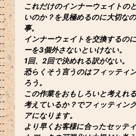
これだけのインナーウェイトの
いのか？を見極めるのに大切な
事。
インナーウェイトを交換するの
ーを3個外さないといけない。
1回、2回で決めれる訳がない。
恐らくそう言うのはフィッティ
ろう。
この作業をおもしろいと考えれ
考えているか？でフィッティン
アになります。
より早くお客様に合ったセッテ