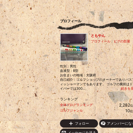
プロフィール
ともやん
プロフィール
｜
ピグの部屋
性別：
男性
血液型：
B型
お住まいの地域：
大阪府
自己紹介：ゴルフショップのオーナーでありバス
ィッシャーマンでもあります。 ゴルフの腕前はド
イバーでは300...
続きを
ランキング
2,282
全体ブログランキング
位
10
ゴルフジャンル
位
フォロー
アメンバーにな
メッセージを送る