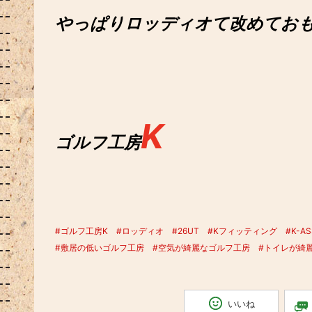
やっぱりロッディオて改めてお
K
ゴルフ工房
#ゴルフ工房K
#ロッディオ
#26UT
#Kフィッティング
#K-A
#敷居の低いゴルフ工房
#空気が綺麗なゴルフ工房
#トイレが綺
いいね