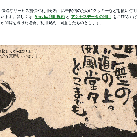
ら好きなお花
芸能人ブログ
人気ブログ
新規登録
ロ
ともやんブログ
テスターの経験があるバスフィッシャーマン
目指してがんばります。
ネタを更新していきます。