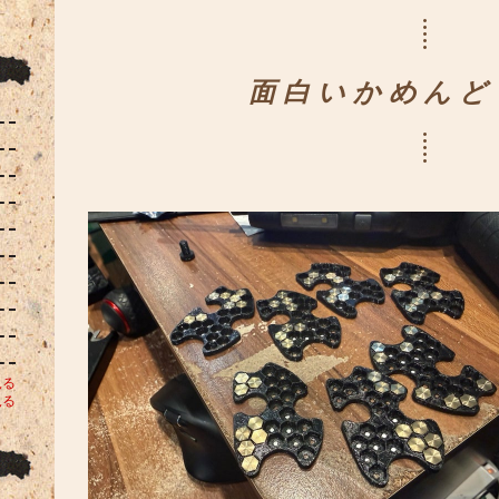
降
下
降
面白いかめんど
見る
見る