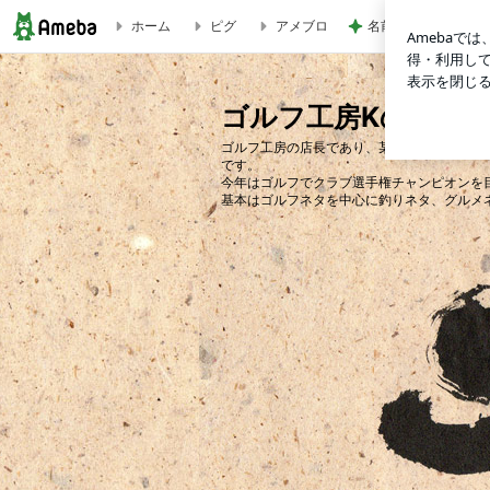
ホーム
ピグ
アメブロ
名前に入っているか
おもしろい。 | ゴルフ工房Kの店長ともやんブログ
ゴルフ工房Kの店長
ゴルフ工房の店長であり、某メーカーさんの
です。
今年はゴルフでクラブ選手権チャンピオンを
基本はゴルフネタを中心に釣りネタ、グルメ