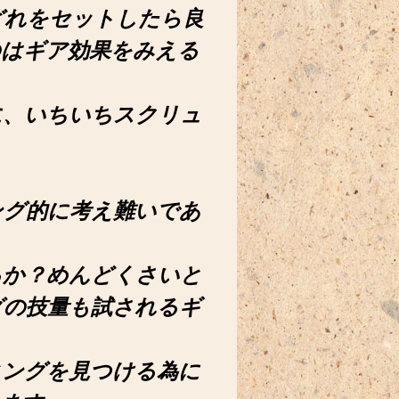
どれをセットしたら良
のはギア効果をみえる
に、いちいちスクリュ
ング的に考え難いであ
るか？めんどくさいと
グの技量も試されるギ
ィングを見つける為に