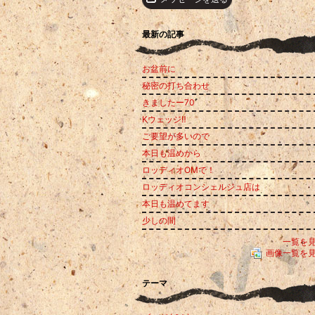
最新の記事
お盆前に
秘密の打ち合わせ
きましたー70
Kウェッジ‼️
ご要望が多いので
本日も温めから
ロッディオOMで！
ロッディオコンシェルジュ店は
本日も温めてます
少しの間
一覧を
画像一覧を
テーマ