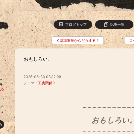
ブログトップ
記事一覧
基準重量からどうする？
ロ
おもしろい。
2026-06-30 03:12:08
フ
テーマ：
工房関係
ラ
見る
↓
ラ
↓
ン
ラ
キ
おもしろい
ン
ン
キ
る
グ
ン
下
グ