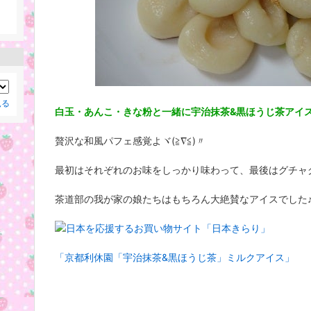
見る
白玉・あんこ・きな粉と一緒に宇治抹茶&黒ほうじ茶アイ
贅沢な和風パフェ感覚よヾ(≧∇≦)〃
最初はそれぞれのお味をしっかり味わって、最後はグチャ
茶道部の我が家の娘たちはもちろん大絶賛なアイスでした
「京都利休園「宇治抹茶&黒ほうじ茶」ミルクアイス」