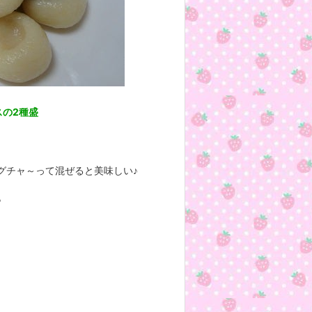
スの2種盛
グチャ～って混ぜると美味しい♪
♪