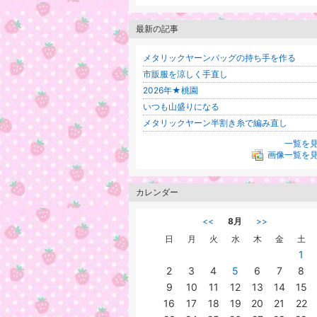
最新の記事
メタリックヤーンバッグの持ち手を作る
市販服を涼しく手直し
2026年★桃園
いつも山盛りになる
メタリックヤーン半割き糸で編み直し
一覧を
画像一覧を
カレンダー
<<
8月
>>
日
月
火
水
木
金
土
1
2
3
4
5
6
7
8
9
10
11
12
13
14
15
16
17
18
19
20
21
22