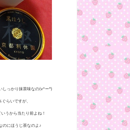
っかり抹茶味なの(v^ー°)
％ぐらいですが、
ていうから当たり前よね！
なのにほうじ茶なのよ♪