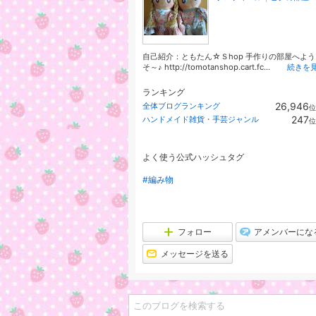
自己紹介：ともたん☆Ｓhop 手作りの部屋へよう
そ～♪ http://tomotanshop.cart.fc...
続きを
ランキング
26,946
全体ブログランキング
位
247
ハンドメイド雑貨・手芸ジャンル
位
よく使う公式ハッシュタグ
#編み物
フォロー
アメンバーにな
メッセージを送る