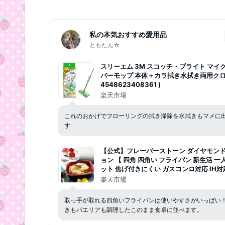
私の本気おすすめ愛用品
ともたん☆
スリーエム 3M スコッチ・ブライト マイ
バーモップ 本体＋カラ拭き水拭き両用クロ
4548623408361 )
楽天市場
これのおかげでフローリングの拭き掃除を水拭きもマメに
す
【公式】フレーバーストーン ダイヤモン
ョン 【 四角 四角い フライパン 新生活 一
ット 焦げ付きにくい ガスコンロ対応 IH対応
手が取れる 取っ手の取れるフライパン フ
楽天市場
ット 蓋付き 】
取っ手が取れる四角いフライパンは使いやすさがいっぱい！
きもパエリアも調理したこのまま食卓に並べます。