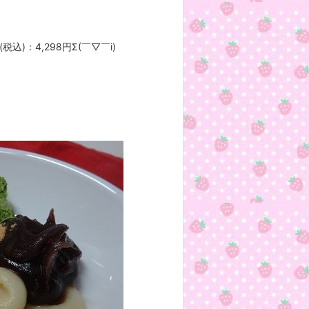
)：4,298円Σ(￣▽￣i)