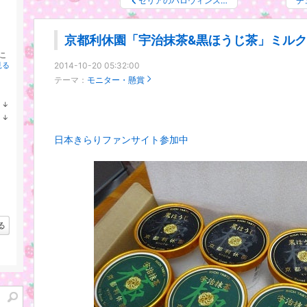
セリアのハロウィンス…
チ
京都利休園「宇治抹茶&黒ほうじ茶」ミル
こ
見る
2014-10-20 05:32:00
テーマ：
モニター・懸賞
↓
ラ
↓
ン
ラ
キ
ン
日本きらりファンサイト参加中
ン
キ
グ
ン
下
グ
降
下
降
る