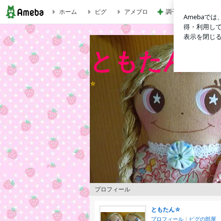
ホーム
ピグ
アメブロ
調子がもうひとつで
京都利休園「宇治抹茶&黒ほうじ茶」ミルクアイス | 
ともたん☆
☆
プロフィール
ともたん☆
プロフィール
｜
ピグの部屋