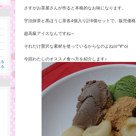
さすがお茶屋さんが作ると本格的なお味になります。
宇治抹茶と黒ほうじ茶各4個入り計8個セットで、販売価格(税込
超高級アイスなんですね～
それだけ贅沢な素材を使っているからなのよね(o^∀^o)
今回わたしのオススメ食べ方を紹介します♪
見る
見る