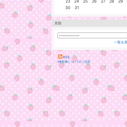
23
24
25
26
27
28
29
30
31
月別
一覧を
RSS
※著作権についてのご注意