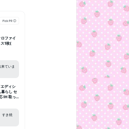
クロファイ
ス1枚(
出来ていま
ドエディシ
人暮らし セ
 IH 取っ
ライパンセ
 すき焼