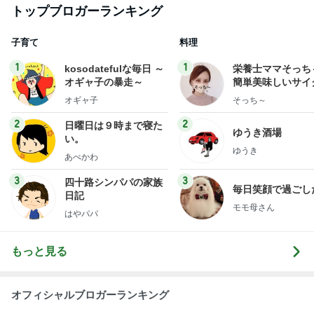
トップブロガーランキング
子育て
料理
1
1
kosodatefulな毎日 ～
栄養士ママそっち
オギャ子の暴走～
簡単美味しいサイ
献立
オギャ子
そっち～
2
2
日曜日は９時まで寝た
ゆうき酒場
い。
ゆうき
あべかわ
3
3
四十路シンパパの家族
毎日笑顔で過ごし
日記
モモ母さん
はやパパ
もっと見る
オフィシャルブロガーランキング