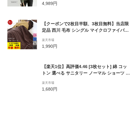
ク トップス セーター ニットセーター 秋
4,989円
冬 レディースタートル [s2][予約販売]
【クーポンで2枚目半額、3枚目無料】当店限
定品 西川 毛布 シングル マイクロファイバー
薄手 東京西川 ニューマイヤー毛布 140×200c
楽天市場
m 洗える サンゴマイヤー 掛け毛布 無地カラ
1,990円
ー インナーブランケット ブランケット ひざ
掛け 暖かい 収納 新生活 おすすめ【あす楽対
応】
【楽天1位】高評価4.46 [3枚セット] 綿 コッ
トン 選べる サニタリー ノーマル ショーツ ハ
イウェスト まとめ買い セット レディース ハ
楽天市場
イウエストショーツ パンツ 無地 女性 下着 深
1,680円
履き 大きいサイズ フィット 綿 保温 冷え性対
策 深ばき クロッチ 綿100％ 温活 リノウル