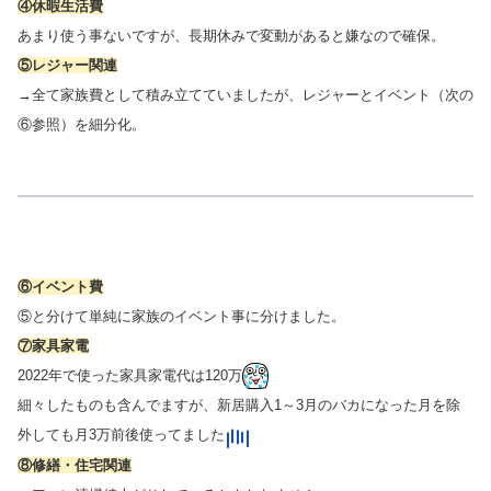
④休暇生活費
あまり使う事ないですが、長期休みで変動があると嫌なので確保。
⑤レジャー関連
→全て家族費として積み立てていましたが、レジャーとイベント（次の
⑥参照）を細分化。
⑥イベント費
⑤と分けて単純に家族のイベント事に分けました。
⑦家具家電
2022年で使った家具家電代は120万
細々したものも含んでますが、新居購入1～3月のバカになった月を除
外しても月3万前後使ってました
⑧修繕・住宅関連