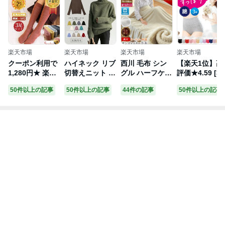
楽天市場
楽天市場
楽天市場
楽天市場
クーポン利用で
ハイネック リブ
西川 毛布 シン
【楽天1位】高
1,280円★ 楽天1
切替えニット ニ
グル ハーフケッ
評価★4.59 [3
位★ 選べる3足
ット ニットト
ト ひざ掛け 選
セット] 綿 コ
50件以上の記事
50件以上の記事
44件の記事
50件以上の記事
セット 5色 ソッ
ップス リブ切り
べる3サイズ サ
トン 【女性医
クス 靴下 冷え
替え リブニット
ンゴマイヤー ブ
監修】【雑誌
取り靴下 秋冬
ハイネックニッ
ランケット 薄手
載モデル】シ
防寒 暖かい 保
ト ハイネック
ニューマイヤー
ーツ ハイウエ
温性抜群 コット
トップス セータ
毛布 140×200c
トショーツ レ
ン 綿 ストッキ
ー ニットセー
m 100×140cm 7
ィースショー
ング くつ下 く
ター 秋 冬 レ
0×100cm 洗え
サニタリーシ
つした 冷え性
ディースタート
るウォッシャブ
ーツ サニタリ
あったか靴下 足
ル [s2]
ル 掛け毛布 無
温活美人ショ
冷え対策 厚手
地 インナーブラ
ツ 女性 下着 深
弾性 レディース
ンケット お昼寝
め 深履き お尻
3P 男女兼用 ラ
ケット 暖かい
すっぽり桃尻 
ンキングNO1 即
軽い とろける
ばき 保温 冷え
納 予約 送料無
秋 冬 冬用 当社
リノウル