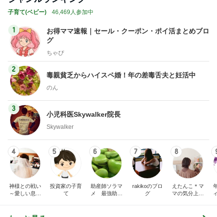
子育て(ベビー)
46,469人参加中
1
お得ママ速報｜セール・クーポン・ポイ活まとめブロ
グ
ちゃぴ
2
毒親貧乏からハイスペ婚！年の差毒舌夫と妊活中
のん
3
小児科医Skywalker院長
Skywalker
4
5
6
7
8
神様との戦い
投資家の子育
助産師ソラマ
rakikoのブロ
えたんこ＊マ
～愛しい息子
て
メ 最強助産
グ
マの気分上が
をもう一度～
師外来
る暮らし