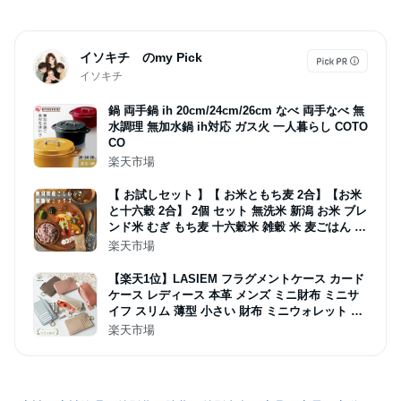
イソキチ のmy Pick
イソキチ
鍋 両手鍋 ih 20cm/24cm/26cm なべ 両手なべ 無
水調理 無加水鍋 ih対応 ガス火 一人暮らし COTO
CO
楽天市場
【 お試しセット 】【 お米ともち麦 2合】【お米
と十六穀 2合】 2個 セット 無洗米 新潟 お米 ブレ
ンド米 むぎ もち麦 十六穀米 雑穀 米 麦ごはん ブ
ランド 米 美味しい 食物繊維 お取り寄せ 2食分 2
楽天市場
袋 健康 食品 雑穀米 送料無料 1000円ポッキリ
【楽天1位】LASIEM フラグメントケース カード
ケース レディース 本革 メンズ ミニ財布 ミニサ
イフ スリム 薄型 小さい 財布 ミニウォレット キ
ーケース コインケース 薄い財布 本革ミニ財布 カ
楽天市場
ード入れ 小銭入れ ブランド コンパクト キャッシ
ュレス 鍵 かわいい おしゃれ