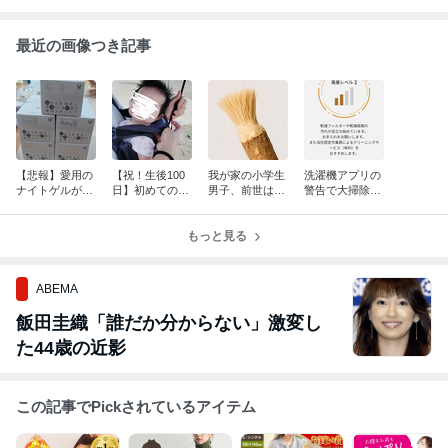
最近の画像つき記事
【悲報】愛用の
【祝！生後100
我が家の小学生
洗濯機アプリの
ナイトゲルが終
日】初めての海
男子、前世はげ
警告で大掃除開
売！大セールで
デビューと夏の
っ歯類説
始！公式クリー
10箱買った結
旅行計画
ニングも予約し
果…
もっと見る
ました
ABEMA
飯田圭織「誰だか分からない」激変し
た44歳の近影
この記事でPickされているアイテム