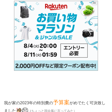
PR
予算案
我が家の2023年の特別費の
がめでたく可決致し
ました
（
ちょっと国会風に言ってみた）