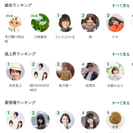
総合ランキング
すべて見る
1
2
3
市川團十郎白
小林麻央
だいたひかる
桃
クロ
猿
急上昇ランキング
すべて見る
1
2
3
4
5
木村直人
BEYOOOOO
美川憲一
吉岡淳
水森かおり
NDS
新登場ランキング
すべて見る
1
2
3
4
5