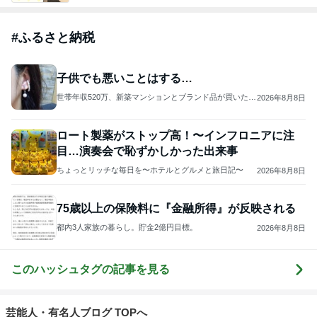
#
ふるさと納税
子供でも悪いことはする…
世帯年収520万、新築マンションとブランド品が買いたい
2026年8月8日
ので節約生活してます!
ロート製薬がストップ高！〜インフロニアに注
目…演奏会で恥ずかしかった出来事
ちょっとリッチな毎日を〜ホテルとグルメと旅日記〜
2026年8月8日
75歳以上の保険料に『金融所得』が反映される
都内3人家族の暮らし。貯金2億円目標。
2026年8月8日
このハッシュタグの記事を見る
芸能人・有名人ブログ TOPへ