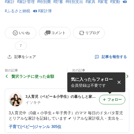
#
家計
#
家計管理
#
特別費
#
貯蓄
#
特別支出
#
家具
#
家電
#
変動
#
ふるさと納税
#
家計簿
いいね
コメント
リブログ
7
記事を報告する
記事をシェア
前の記事
次の記事
贅沢ランチに使った金額
SBIネオモバイルの統合に伴
気に入ったらフォロー
う証券会社の変更
会員登録は不要です
3人育児（ベビー＆小学生）の暮らしと家計｜イソキチ
フォロー
イソキチ
3人育児中（0歳＋小学生＋年子男子）のママ 毎日のドタバタ育児
とリアルな家計を記録しています ✔ リアルな家計収入・支出を公
開 ✔ エクセル家計簿の中身も公開 ✔ 小学生＋赤ちゃん育児のリア
子育て(ベビー)ジャンル 305位
ル 個人事業主→法人化