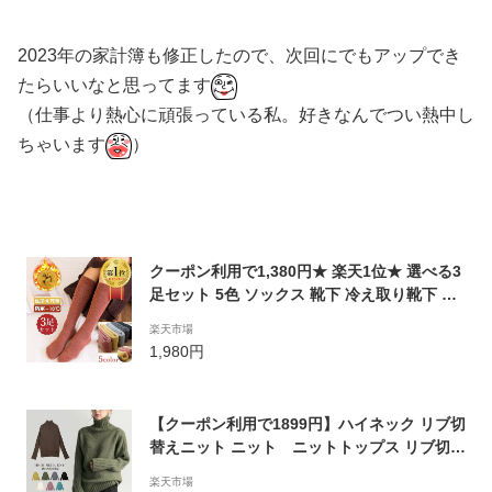
2023年の家計簿も修正したので、次回にでもアップでき
たらいいなと思ってます
（仕事より熱心に頑張っている私。好きなんでつい熱中し
ちゃいます
）
クーポン利用で1,380円★ 楽天1位★ 選べる3
足セット 5色 ソックス 靴下 冷え取り靴下 秋
冬 防寒 暖かい 保温性抜群 コットン 綿 スト
楽天市場
ッキング くつ下 くつした 冷え性 あったか靴
1,980円
下 足冷え対策 厚手 弾性 レディース 3P 男女
兼用 ランキングNO1 即納 送料無料
【クーポン利用で1899円】ハイネック リブ切
替えニット ニット ニットトップス リブ切り
替え リブニット ハイネックニット ハイネッ
楽天市場