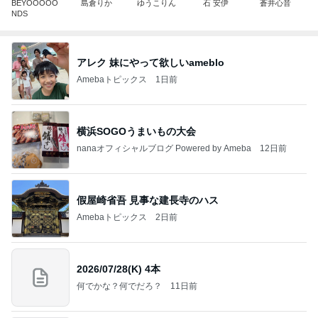
BEYOOOOO
島倉りか
ゆうこりん
石 安伊
蒼井心音
NDS
アレク 妹にやって欲しいameblo
Amebaトピックス
1日前
横浜SOGOうまいもの大会
nanaオフィシャルブログ Powered by Ameba
12日前
假屋崎省吾 見事な建長寺のハス
Amebaトピックス
2日前
2026/07/28(K) 4本
何でかな？何でだろ？
11日前