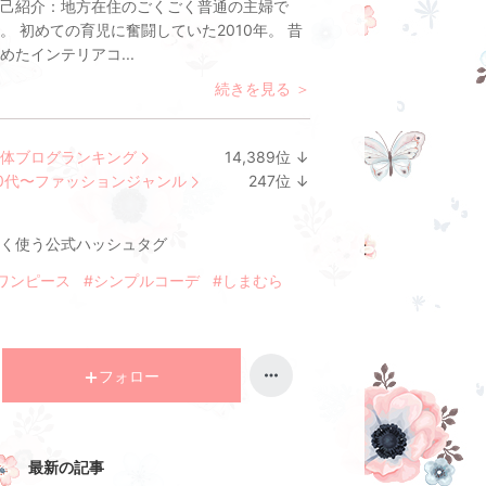
己紹介：
地方在住のごくごく普通の主婦で
。 初めての育児に奮闘していた2010年。 昔
めたインテリアコ...
続きを見る ＞
体ブログランキング
14,389
位
↓
ラ
0代〜ファッションジャンル
247
位
↓
ン
ラ
キ
ン
く使う公式ハッシュタグ
ン
キ
グ
ン
ワンピース
#シンプルコーデ
#しまむら
下
グ
降
下
降
フォロー
最新の記事