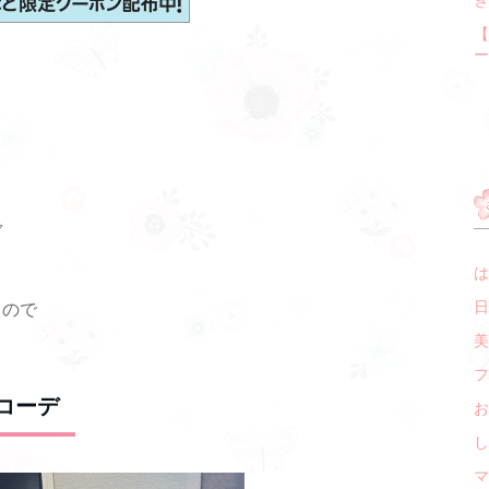
【
ー
で
は
日
るので
美
フ
コーデ
お
し
マ