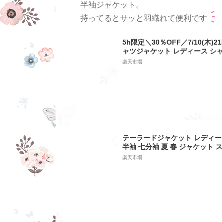
半袖ジャケット。
持ってるとサッと羽織れて便利です
5h限定＼30％OFF／7/10(木)
ャツジャケット レディース シ
レディース夏 半袖 ジャケット 
楽天市場
袖シャツ 襟付き アウター サ
カジュアル ライトアウター ≪
送30・代引不可≫一部予約(7月
テーラードジャケット レディー
半袖 七分袖 夏 春 ジャケット 
ウター 夏コート 夏服 ブレザー
楽天市場
ト カーディガン 無地 ベーシッ
たり ゆる感 大人 レイヤード 重
ーマル 通勤 入園式 入学式 卒業