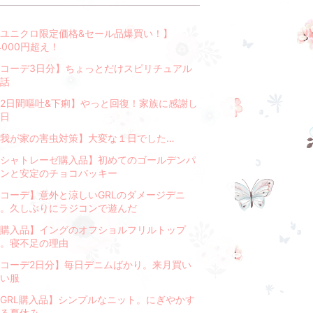
ユニクロ限定価格&セール品爆買い！】
4000円超え！
コーデ3日分】ちょっとだけスピリチュアル
話
2日間嘔吐&下痢】やっと回復！家族に感謝し
日
我が家の害虫対策】大変な１日でした…
シャトレーゼ購入品】初めてのゴールデンパ
ンと安定のチョコバッキー
コーデ】意外と涼しいGRLのダメージデニ
。久しぶりにラジコンで遊んだ
購入品】イングのオフショルフリルトップ
。寝不足の理由
コーデ2日分】毎日デニムばかり。来月買い
い服
GRL購入品】シンプルなニット。にぎやかす
る夏休み