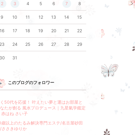
2
3
4
5
6
7
8
9
10
11
12
13
14
15
16
17
18
19
20
21
22
23
24
25
26
27
28
29
30
31
このブログのフォロワー
く50代を応援！ 叶えたい夢と運はお部屋と
なたが創る 風水プロデュース｜九星氣学鑑定
 赤はね さい子
0歳以上のたるみ解決専門エステ/名古屋砂田
/ささきゆりか