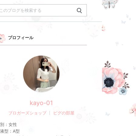
プロフィール
kayo-01
ブロガーズショップ
ピグの部屋
別：
女性
液型：
A型