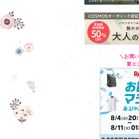
＼お買い
要エ