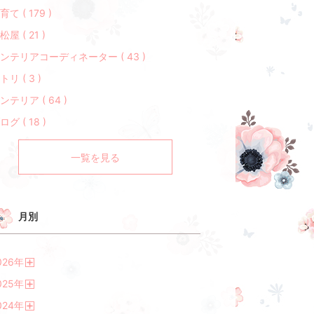
育て ( 179 )
松屋 ( 21 )
ンテリアコーディネーター ( 43 )
トリ ( 3 )
ンテリア ( 64 )
ログ ( 18 )
一覧を見る
月別
026
年
開
025
年
く
開
024
年
く