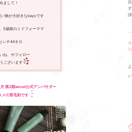
自
めまして！
す
諦
い物が大好きなkayoです
、5歳娘のミドフォーママ
9センチ44キロ
全
3
いね、やフォロー
うございます
よ
#
6月 第2期wicot公式アンバサダー
スメの育毛剤です