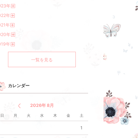
開
023
年
く
開
022
年
く
開
021
年
く
開
020
年
く
開
019
年
く
開
く
一覧を見る
カレンダー
2026年 8月
日
月
火
水
木
金
土
1