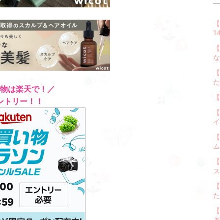
【
1
【
な
【
た
物は楽天で！／
【
ントリー！！
【
イ
【
ム
【
ス
【
た
【
ぎ