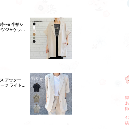
21時〜■ 半袖シ
ャツジャケット
シャツ 薄手 半
マージャケット
ゆうメール便配
中旬頃)
ス アウター
スーツ ライトア
 半袖ジャケッ
ク 涼しい ゆっ
輝
ね着 日常 フォ
あ
式 ママ
師
4
橋