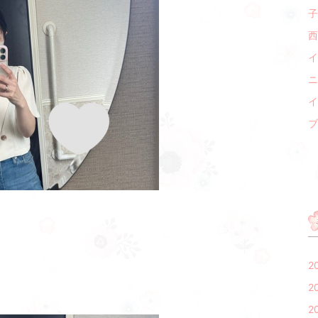
子
西
イ
ニ
イ
ブ
2
2
2