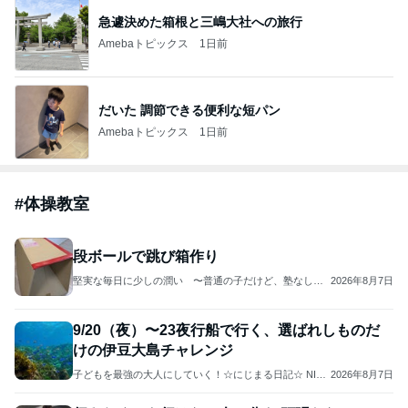
急遽決めた箱根と三嶋大社への旅行
Amebaトピックス
1日前
だいた 調節できる便利な短パン
Amebaトピックス
1日前
#
体操教室
段ボールで跳び箱作り
堅実な毎日に少しの潤い 〜普通の子だけど、塾なしで
2026年8月7日
賢い子に育てたい！〜
9/20（夜）〜23夜行船で行く、選ばれしものだ
けの伊豆大島チャレンジ
子どもを最強の大人にしていく！☆にじまる日記☆ NIJII
2026年8月7日
RO・子ども旅プロジェクト