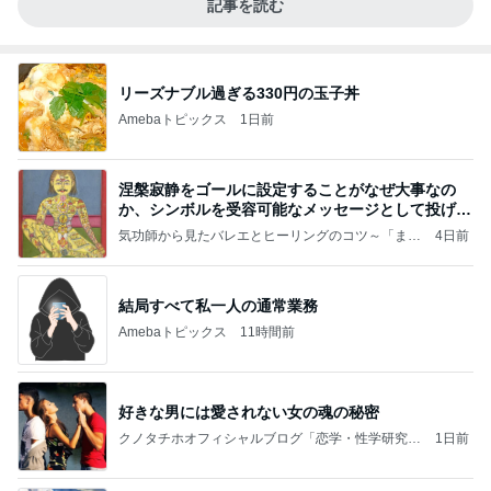
記事を読む
リーズナブル過ぎる330円の玉子丼
Amebaトピックス
1日前
涅槃寂静をゴールに設定することがなぜ大事なの
か、シンボルを受容可能なメッセージとして投げる
ことが
気功師から見たバレエとヒーリングのコツ～「まと
4日前
いのば」ブログ
結局すべて私一人の通常業務
Amebaトピックス
11時間前
好きな男には愛されない女の魂の秘密
クノタチホオフィシャルブログ「恋学・性学研究
1日前
室」Powered by Ameba