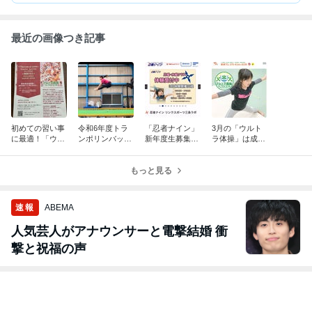
最近の画像つき記事
初めての習い事
令和6年度トラ
「忍者ナイン」
3月の「ウルト
に最適！「ウル
ンポリンバッジ
新年度生募集
ラ体操」は成果
トラキッズGY
テスト会
中‼️
発表会‼️
M」で楽しく体
を動かそう！
もっと見る
速報
ABEMA
人気芸人がアナウンサーと電撃結婚 衝
撃と祝福の声