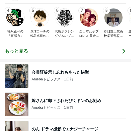
4
5
6
7
8
福永正和の
卓球コーチの
六島ボクシン
全日本女子プ
春日部工業高
『直感力』
松島卓司のブ
グジムのブロ
ロレス 黄金伝
校柔道部監督
ログ
グ
説
のブログ
もっと見る
会員証提示し忘れもあった快挙
Amebaトピックス
1日前
嫁さんに却下されたびくドンのお勧め
Amebaトピックス
1日前
のん ドラマ撮影でエナジーチャージ