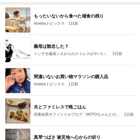
もったいないから食べた補食の残り
Amebaトピックス
1日前
義母は観念した？
トンデモ義母ンヌからのストレスがヤバい。
2日前
間違いないお買い物マラソンの購入品
Amebaトピックス
1日前
夫とファミレスで晩ごはん
武東由美オフィシャルブログ「MOTOちゃんとのは
1日前
っぴぃな毎日」Powered by Ameba
真琴つばさ 被災地へ心からの祈り