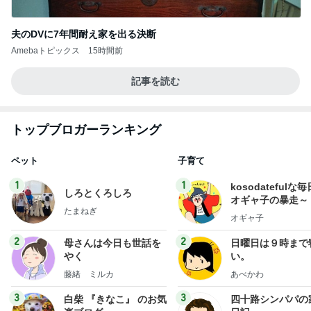
夫のDVに7年間耐え家を出る決断
Amebaトピックス
15時間前
記事を読む
トップブロガーランキング
ペット
子育て
1
1
kosodatefulな毎
しろとくろしろ
オギャ子の暴走～
たまねぎ
オギャ子
2
2
母さんは今日も世話を
日曜日は９時まで
やく
い。
藤緒 ミルカ
あべかわ
3
3
白柴 『きなこ』 のお気
四十路シンパパの