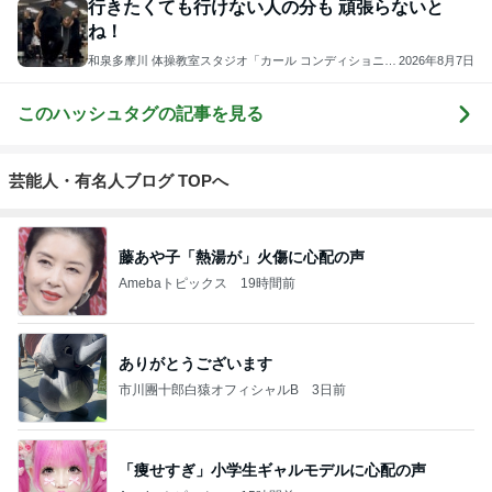
行きたくても行けない人の分も 頑張らないと
ね！
和泉多摩川 体操教室スタジオ「カール コンディショニン
2026年8月7日
グ ラボ 」オリジナル・セラピー体操で体も心も健康にな
るためのブログ！
このハッシュタグの記事を見る
芸能人・有名人ブログ TOPへ
藤あや子「熱湯が」火傷に心配の声
Amebaトピックス
19時間前
ありがとうございます
市川團十郎白猿オフィシャルB
3日前
「痩せすぎ」小学生ギャルモデルに心配の声