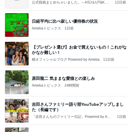
公式投稿まとめちゃいました。～HSJ＆UT&K.O.
12日前
～
日経平均に比べ寂しい優待株の状況
Amebaトピックス
1日前
【プレゼント選び】お金で買えないもの！これがな
かなか難しい！
桃オフィシャルブログ Powered by Ameba
11日前
原田龍二 気ままな愛猫との楽しみ
Amebaトピックス
24時間前
吉田さんファミリー語り部YouTubeアップしまし
た（長編です）
「吉田さんちのファミリー日記」Powered by Ame
1日前
ba 吉田さんファミリーオフィシャルブログ