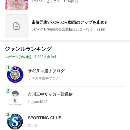
Amebaトピックス
15時間前
斎藤元彦がぶらぶら動画のアップを止めた
Bank of Dreamの公営競技はどこへ行く
9日前
ジャンルランキング
スポーツ(その他)
7,388人参加中
1
サギヌマ選手ブログ
サギヌマ選手ブログ
2
市川三中サッカー部通信
kojiyan4012
3
SPORTING CLUB
スポル