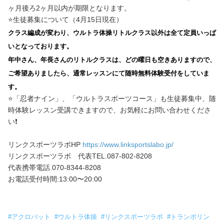
ヶ月後ろ2ヶ月以内が期限となります。
⭐️生徒募集について（4月15日現在）
クラス編成が変わり、ウルトラ体操リトルクラス以外は全て定員いっぱ
いとなっております。
年中さん、年長さんのリトルクラスは、どの曜日も空きありますので、
ご希望ありましたら、通常レッスンにて随時無料体験受付をしていま
す。
⭐️「忍者ナイン」、「ウルトラスポーツコース」も生徒募集中、随
時体験レッスン受講できますので、お気軽にお問い合わせくださ
い❗️
リンクスポーツラボHP
https://www.linksportslabo.jp/
リンクスポーツラボ 代表TEL.087-802-8208
代表携帯電話.070-8344-8208
お電話受付時間:13:00〜20:00
#
アクロバット
#
ウルトラ体操
#
リンクスポーツラボ
#
トランポリン