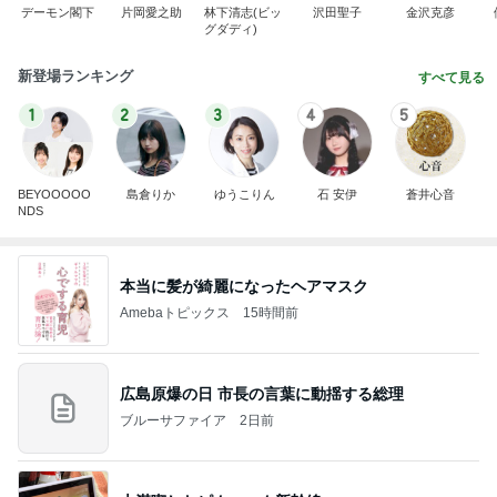
デーモン閣下
片岡愛之助
林下清志(ビッ
沢田聖子
金沢克彦
グダディ)
新登場ランキング
すべて見る
1
2
3
4
5
BEYOOOOO
島倉りか
ゆうこりん
石 安伊
蒼井心音
NDS
本当に髪が綺麗になったヘアマスク
Amebaトピックス
15時間前
広島原爆の日 市長の言葉に動揺する総理
ブルーサファイア
2日前