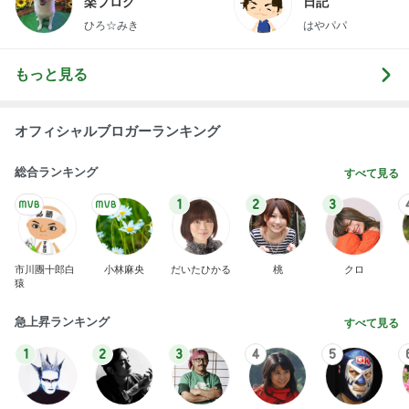
楽ブログ
日記
ひろ☆みき
はやパパ
もっと見る
オフィシャルブロガーランキング
総合ランキング
すべて見る
1
2
3
市川團十郎白
小林麻央
だいたひかる
桃
クロ
猿
急上昇ランキング
すべて見る
1
2
3
4
5