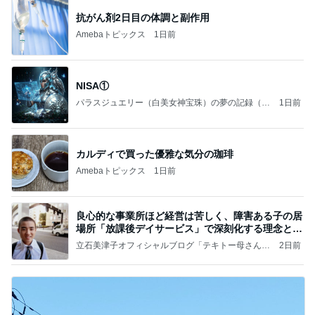
抗がん剤2日目の体調と副作用
Amebaトピックス
1日前
NISA①
パラスジュエリー（白美女神宝珠）の夢の記録（続
1日前
編）
カルディで買った優雅な気分の珈琲
Amebaトピックス
1日前
良心的な事業所ほど経営は苦しく、障害ある子の居
場所「放課後デイサービス」で深刻化する理念と現
実の
立石美津子オフィシャルブログ「テキトー母さんの
2日前
すすめ」Powered by Ameba