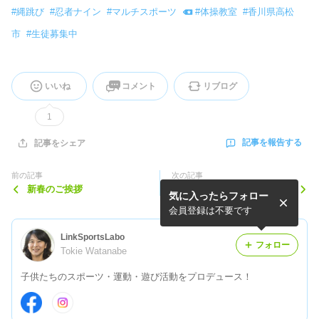
#
縄跳び
#
忍者ナイン
#
マルチスポーツ
#
体操教室
#
香川県高松
市
#
生徒募集中
いいね
コメント
リブログ
1
記事を報告する
記事をシェア
前の記事
次の記事
新春のご挨拶
令和6年度トランポリンバッ
気に入ったらフォロー
ジテスト会
会員登録は不要です
LinkSportsLabo
フォロー
Tokie Watanabe
子供たちのスポーツ・運動・遊び活動をプロデュース！