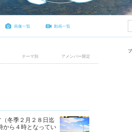
画像一覧
動画一覧
プ
テーマ別
アメンバー限定
す（冬季２月２８日迄
時から４時となってい