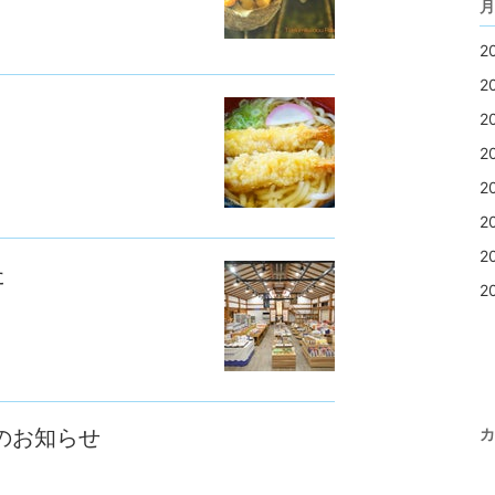
月
2
2
2
2
2
2
2
た
2
のお知らせ
カ