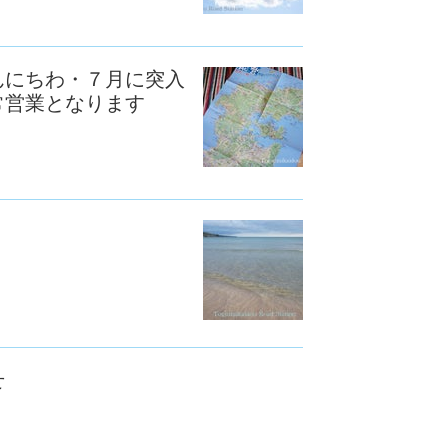
んにちわ・７月に突入
常営業となります
せ