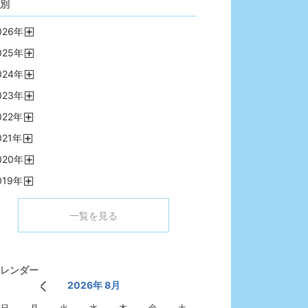
別
026
年
開
025
年
く
開
024
年
く
開
023
年
く
開
022
年
く
開
021
年
く
開
020
年
く
開
019
年
く
開
く
一覧を見る
レンダー
2026年 8月
日
月
火
水
木
金
土