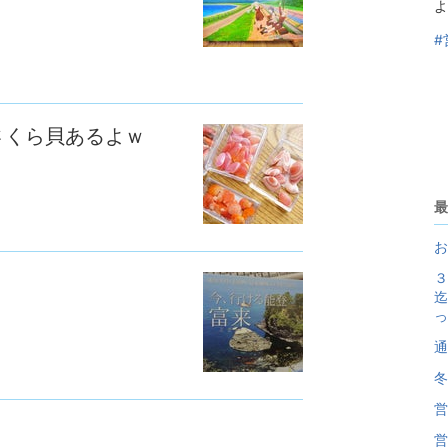
よ
#
さくら貝あるよｗ
最
お
３
迄
っ
通
冬
営
営