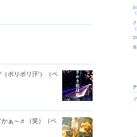
お
（
さ
（
G
長
（ポリポリ汗‘）（ペ
テ
ブ
すかぁ～♬（笑）（ペ