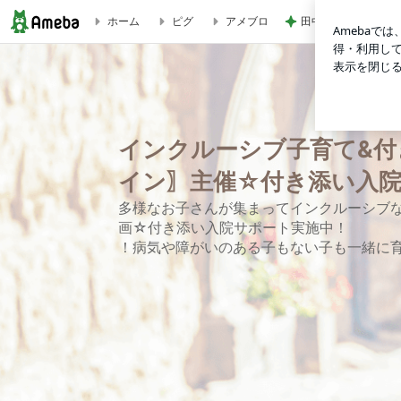
田中健 社会の役に
ホーム
ピグ
アメブロ
「付き添い入院中、必要なものがすぐに手に入ったら…」舟入市
☆広島
インクルーシブ子育て&付
イン〗主催☆付き添い入
多様なお子さんが集まってインクルーシブ
画☆付き添い入院サポート実施中！
！病気や障がいのある子もない子も一緒に育