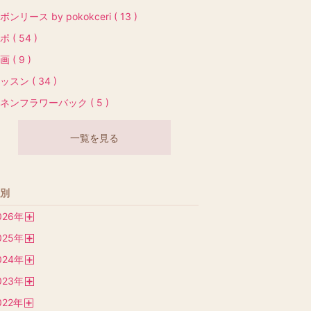
ボンリース by pokokceri ( 13 )
ポ ( 54 )
画 ( 9 )
ッスン ( 34 )
ネンフラワーバック ( 5 )
一覧を見る
別
026
年
開
025
年
く
開
024
年
く
開
023
年
く
開
022
年
く