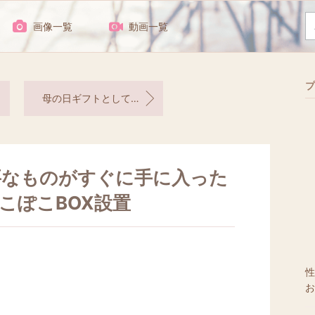
画像一覧
動画一覧
プ
母の日ギフトとしてお届けしました！「金のミルフィーユ」
要なものがすぐに手に入った
こぽこBOX設置
性
お