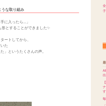
全
ような取り組み
子
手に入ったら…」
も形とすることができました✨
スタートしてから、
だいた
った」というたくさんの声。
最
A
出
【
ナ
す
毎
「