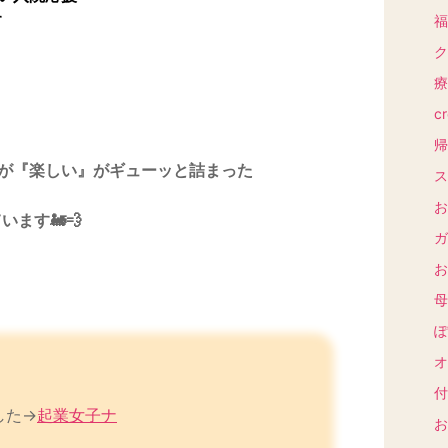
す
福
ク
療
cr
帰
が『楽しい』がギューッと詰まった
ス
お
ます🚂💨
ガ
お
。
母
ぽ
オ
付
した→
起業女子ナ
お