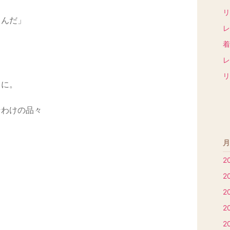
リ
るんだ」
レ
着
レ
リ
うに。
そわけの品々
月
2
2
2
2
2