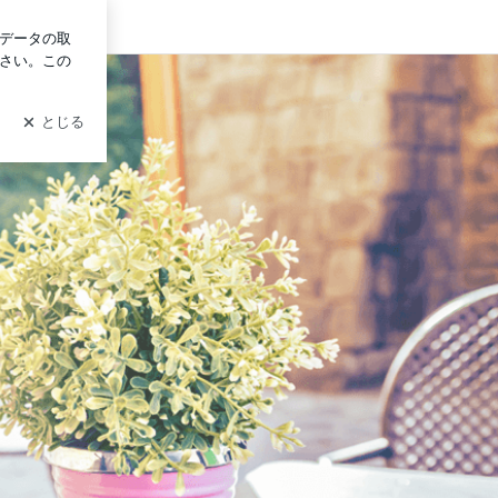
イン
添い入院応援〖ぽこぽこトレイン〗主催☆付き添い入院サポート