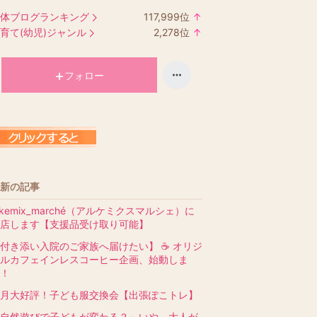
体ブログランキング
117,999
位
↑
ラ
育て(幼児)ジャンル
2,278
位
↑
ン
ラ
キ
ン
ン
キ
フォロー
グ
ン
上
グ
昇
上
昇
新の記事
lkemix_marché（アルケミクスマルシェ）に
店します【支援品受け取り可能】
付き添い入院のご家族へ届けたい】 ☕️ オリジ
ルカフェインレスコーヒー企画、始動しま
！
月大好評！子ども服交換会【出張ぽこトレ】
自然遊びで子どもが変わる？」いや、大人が