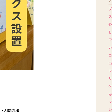
テ
ブ
ス
心
し
ワ
カ
コ
出
マ
リ
ケ
み
ツ
レ
い入院応援