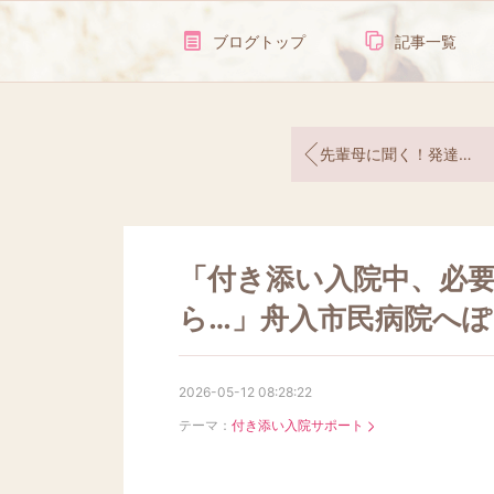
ブログトップ
記事一覧
先輩母に聞く！発達障がいのある子の将来、進路・・・・座談会開催
「付き添い入院中、必
ら…」舟入市民病院へぽ
2026-05-12 08:28:22
テーマ：
付き添い入院サポート