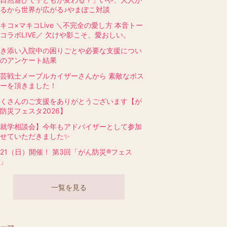
るから世界が広がる♪やまぽこ対談
キコ×マキコLive ＼不完全の愛し方 本音トー
コラボLIVE／ 欠けや影こそ、愛おしい。
き添い入院中の困りごとや必要な支援につい
のアンケート結果
芸戦士メープルカイザーさんから 素敵なポス
ーを頂きました！
くさんのご支援をありがとうございます【が
防災フェスタ2026】
就学相談会】今年もアドバイザーとして参加
せていただきました✨
/21（日）開催！ 第3回「がん防災®フェス
」
一覧を見る