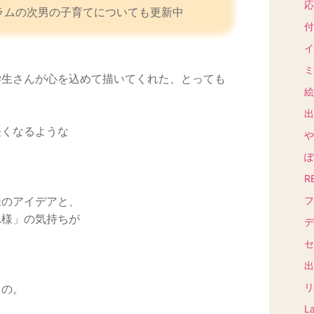
応
ラムの次男の子育てについても更新中
付
イ
ミ
学生さんが心を込めて描いてくれた、とっても
絵
出
軽くなるような
や
ぽ
R
様のアイデアと、
フ
れ様」の気持ちが
デ
セ
出
リ
もの。
L