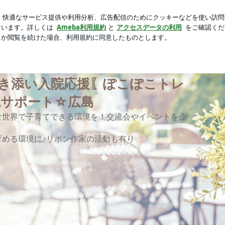
立つ娘の仕事
芸能人ブログ
人気ブログ
新規登録
ログ
民病院へぽこぽこBOX設置 | インクルーシブ子育て&付き
き添い入院応援〖ぽこぽこトレ
院サポート☆広島
な世界で子育てできる環境を！交流会やイベントを企
める環境に♪リボン作家の活動も有り