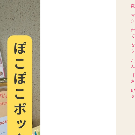
変
マ
ク
付
て
安
タ
た
ん
【
さ
6
タ