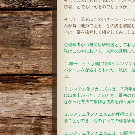
そして二人に共通するのが「パター
求者」とでもいえるのでしょうか。
そして、筆者はこのパターン・シー
みが持つ能力である、との説を展開
その一部を抜粋して紹介してみまし
心理学者かつ自閉症研究者として私
私はこの本において、人間の発明に
１.唯一、ヒトは脳に特殊なエンジンを持
パターンを探索するものだ。私は、
ぶ
２.システム化メカニズムは、７万年
に出来上がった。このとき、最初の
なかった方法で複雑な道
３.システム化メカニズムの獲得によ
ることができ、他のすべての種を凌
・・・・・
５.システム化メカニズムは、自閉症