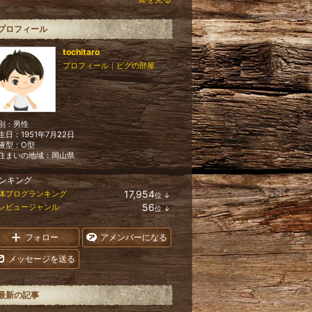
プロフィール
tochitaro
プロフィール
｜
ピグの部屋
別：
男性
生日：
1951年7月22日
液型：
O型
住まいの地域：
岡山県
ンキング
17,954
体ブログランキング
位
↓
ラ
56
レビュージャンル
位
↓
ン
ラ
キ
ン
ン
キ
フォロー
アメンバーになる
グ
ン
下
グ
メッセージを送る
降
下
降
最新の記事