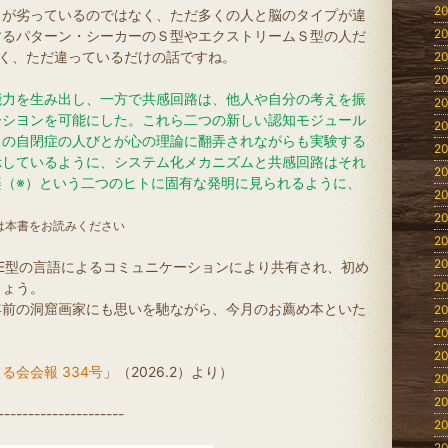
20
）が劣っているのではなく、ただ多くの人と脳のタイプが違
20
するパターン・シーカーのＳ型やエクストリームＳ型の人だ
なく、ただ違っているだけの話ですね。
20
20
能力を生み出し、一方で共感回路は、他人や自分の考えを振
20
ーシヨンを可能にした。これら二つの新しい認知モジュール
20
くの自閉症の人びとが心の理論に翻弄されながらも実験する
20
示しているように、システム化メカニズムと共感回路はそれ
20
楽（※）という二つのヒトに固有な発明に見られるように、
20
20
は本書をお読みください
20
20
E型の言語によるコミュニケーションにより共有され、初め
しょう。
20
年前の洞窟画家にも思いを馳ながら、今月のお薦め本といた
20
20
20
る会会報 334号
」（2026.2）より）
20
20
---------------------
20
20