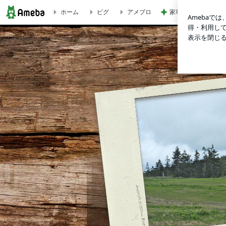
ホーム
ピグ
アメブロ
家事のテンションが
ザ・パターン・シーカー サイモン・バロン＝コーエン | 私