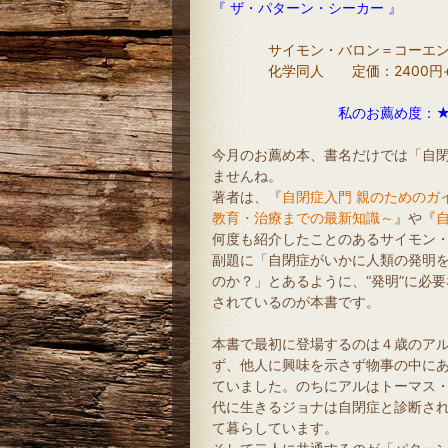
『 ザ・パターン・シーカー 』
サイモン・バロン＝コーエン
化学同人 定価：2400円+税 （
私のお薦め度：
今月のお薦め本、書名だけでは「自
ませんね。
著者は、『
自閉症入門 親のためのガ
教育・治療までの最新知識～
』や『
何度も紹介したことのあるサイモン
副題に「自閉症がいかに人類の発明
のか？」とあるように、“発明”に必
されているのが本書です。
本書で最初に登場するのは４歳のア
ず、他人に興味を示さず物事の中に
ていました。のちにアルはトーマス
代に生きるジョナは自閉症と診断さ
て暮らしています。