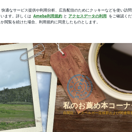
上がる生活雑貨
芸能人ブログ
人気ブログ
新規登録
のお薦め本コーナー 自閉症関連書籍
私のお薦め本コーナ
自閉症・アスペルガー症候群および関連障害