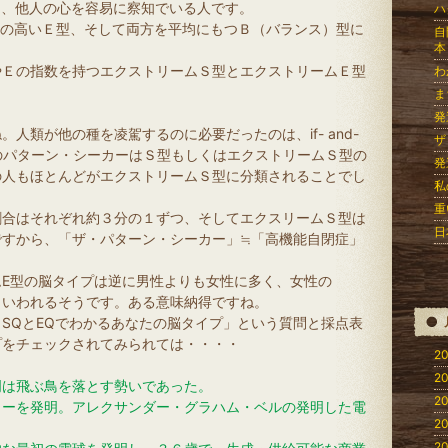
り、他人の心を容易に察知でいる人です。
ハ
Ｑの高いＥ型、そして両方を平均にもつＢ（バランス）型に
自
本
やＥの指数を持つエクストリームＳ型とエクストリームＥ型
わ
ま
発
人類が他の種を凌駕するのに必要だったのは、if- and-
ザ
そのパターン・シーカーはＳ型もしくはエクストリームＳ型の
発
の人もほとんどがエクストリームＳ型に分類されることでし
私
重
割合はそれぞれ約３分の１ずつ、そしてエクスリームＳ型は
日
ですから、「ザ・パターン・シーカー」≒「高機能自閉症」
E型の脳タイプは逆に男性よりも女性に多く、女性の
といわれるそうです。ある意味納得ですね。
SQとEQでわかるあなたの脳タイプ」という質問と採点表
プをチェックされてみられては・・・・
20
20
明は飛ぶ鳥を落とす勢いであった。
20
ターを発明。アレクサンダー・グラハム・ベルの発明した電
20
20