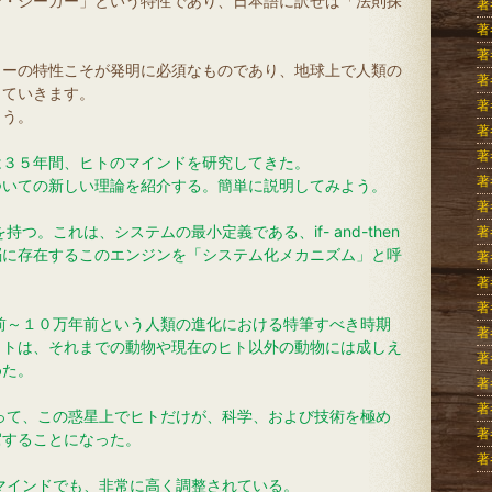
ン・シーカー」という特性であり、日本語に訳せば「法則探
著
著
著
カーの特性こそが発明に必須なものであり、地球上で人類の
著
していきます。
著
ょう。
著
著
は３５年間、ヒトのマインドを研究してきた。
著
ついての新しい理論を紹介する。簡単に説明してみよう。
著
つ。これは、システムの最小定義である、if- and-then
著
脳に存在するこのエンジンを「システム化メカニズム」と呼
著
。
著
著
前～１０万年前という人類の進化における特筆すべき時期
著
ヒトは、それまでの動物や現在のヒト以外の動物には成しえ
著
具を作り始めた。
著
著
って、この惑星上でヒトだけが、科学、および技術を極め
著
駕することになった。
著
マインドでも、非常に高く調整されている。