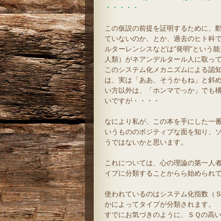
・・・・・
この仮説の前提を証明するために、動物に
ていないのか、とか、過去のヒト科
ルターレンシスなどは“発明”という
人類）がネアンデルタール人に取っ
このシステム化メカニズムによる認
は、実は「ああ、そうかもね」と斜
い方以外は、「ホンマでっか」でも
いですが・・・・
なにより私が、この本を手にした一
いうもののポジティブな面を知り、
うではないかと思います。
これについては、心の理論の第一人
イプに分類することからら始められ
使われているのはシステム化指数（
かによってタイプが分類されます。
すでにお気づきのように、ＳＱの高