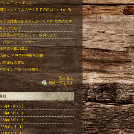
グなんて とんでもない！
閉スペクトラムの子の育て方のコツがわかる
が子に障害があるとわかったとき まず読む本
ちがいだらけ
達障害の私だからこそ、成功できた
・パターン・シーカー
達障害支援の基本
の歩んだ 児童精神医学の道
い自閉症の支援
本のインクルーシブ教育とは
一覧を見る
画像一覧を見る
月別
26年07月 ( 2 )
26年06月 ( 1 )
26年05月 ( 1 )
26年04月 ( 1 )
26年03月 ( 1 )