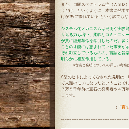
また、自閉スペクトラム症（ＡＳＤ
うだけ、というように、本書に登場
けが逆に“優れている”という訳でも
システム化メカニズムは発明や実験
り返る力も培い、柔軟なコミュニケ
が共に認知革命を牽引したのだ。多
ことのオ能には恵まれていた事実が
ぞれ独立しているものの、言語と音
明らかに相互作用している。
※音楽と発明についての詳しい考察
S型のヒトによってなされた発明は、
て人類のモノになったということで
７万５千年前の宝石の発明者や４万
します。
（「
育て
---------------------------------------