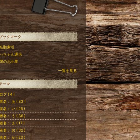
ブックマーク
名順索引
っちゃん通信
閉の北斗星
一覧を見る
テーマ
グ ( 4 )
者名： あ ( 33 )
者名： い ( 26 )
者名： う ( 36 )
者名： え ( 17 )
者名： お ( 32 )
者名： か ( 23 )