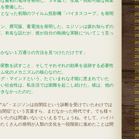
的な最初の電球を発明し、３６歳で、生成・供給可能な商業
ムを整備した。
20
けとなった初期のフイルム投影機「バイタスコープ」を発明
20
20
オン、謄写版、蓄電池を発明した。エジソンは疲れ知らずの
20
だ。有名な話だが、彼が自分の執拗な実験についてこう言っ
20
20
20
いかない１万通りの方法を見つけただけです」
20
20
の変数を試すこと、そしてそれぞれの効果を追跡する必要性
20
テム化のメカニズムの核心なのだ。
ング・マインドという、たぐいまれな才能に恵まれていた
20
しい社会性は、私生活では困難を起こし続けた。彼は、他の
20
できなかったのだ。
20
20
アル”・エジソンは自閉症という診断を受けていたわけでは
20
自閉症”という言葉すら、まだなかった時代です。でも様々
20
ていたのは間違いないといえるでしょうね。そして、ハイパ
20
のたくさんの発明が人類の文化を一段階前に進めたことは間
20
20