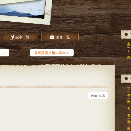
記事一覧
画像一覧
書
て
こ…
発達障害支援の基本
自
ブロ
著
著
著
著
著
著