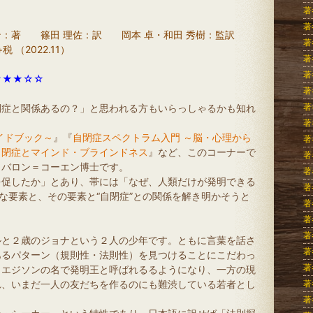
著
著
：著 篠田 理佐：訳 岡本 卓・和田 秀樹：監訳
著
2022.11）
著
著
★★★☆☆
著
著
閉症と関係あるの？」と思われる方もいらっしゃるかも知れ
著
イドブック～
』『
自閉症スペクトラム入門 ～脳・心理から
著
自閉症とマインド・ブラインドネス
』など、このコーナーで
著
・バロン＝コーエン博士です。
著
を促したか」とあり、帯には「なぜ、人類だけが発明できる
著
要な要素と、その要素と“自閉症”との関係を解き明かそうと
著
著
著
ルと２歳のジョナという２人の少年です。ともに言葉を話さ
著
あるパターン（規則性・法則性）を見つけることにこだわっ
著
・エジソンの名で発明王と呼ばれるるようになり、一方の現
れ、いまだ一人の友だちを作るのにも難渋している若者とし
著
著