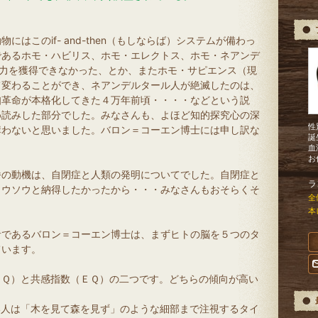
はこのif- and-then（もしならば）システムが備わっ
であるホモ・ハビリス、ホモ・エレクトス、ホモ・ネアンデ
能力を獲得できなかった、とか、またホモ・サピエンス（現
て変わることができ、ネアンデルタール人が絶滅したのは、
知革命が本格化してきた４万年前頃・・・・などという説
め読みした部分でした。みなさんも、よほど知的探究心の深
性
構わないと思いました。バロン＝コーエン博士には申し訳な
誕
血
お
番の動機は、自閉症と人類の発明についてでした。自閉症と
ラ
ソウソウと納得したかったから・・・みなさんもおそらくそ
全
本
者であるバロン＝コーエン博士は、まずヒトの脳を５つのタ
ています。
ＳＱ）と共感指数（ＥＱ）の二つです。どちらの傾向が高い
い人は「木を見て森を見ず」のような細部まで注視するタイ