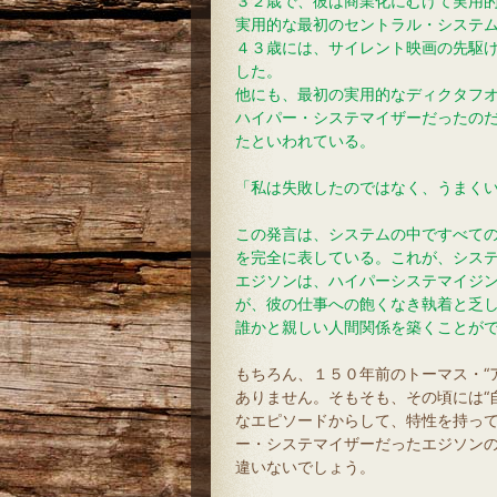
３２歳で、彼は商業化にむけて実用
実用的な最初のセントラル・システ
４３歳には、サイレント映画の先駆
した。
他にも、最初の実用的なディクタフ
ハイパー・システマイザーだったの
たといわれている。
「私は失敗したのではなく、うまく
この発言は、システムの中ですべて
を完全に表している。これが、シス
エジソンは、ハイパーシステマイジ
が、彼の仕事への飽くなき執着と乏
誰かと親しい人間関係を築くことが
もちろん、１５０年前のトーマス・“
ありません。そもそも、その頃には“
なエピソードからして、特性を持っ
ー・システマイザーだったエジソン
違いないでしょう。