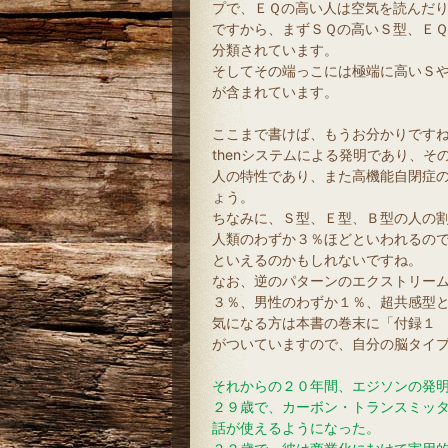
プで、ＥＱの高い人は空気を読んだ
ですから、まずＳＱの高いＳ型、Ｅ
分類されています。
そしてその端っこには極端に高いＳ
が含まれています。
ここまで書けば、もうお分かりですね。
thenシステムによる発明であり、
人の特性であり、また高機能自閉症
ょう。
ちなみに、Ｓ型、Ｅ型、Ｂ型の人の
人類のわずか３％ほどといわれるの
といえるのかもしれないですね。
なお、逆のパターンのエクストリーム
３％、男性のわずか１％、超共感型
気になる方は本書の巻末に「付録１ 
がついていますので、自分の脳タイ
それからの２０年間、エジソンの発
２９歳で、カーボン・トランスミッ
話が使えるようになった。