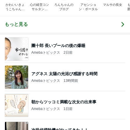
かわいいきょ
心の経営コン
ろんちゃんの
アセンショ
マルサの長女
うこちゃんブ
サルタント
ブログ
ン・ポータル
ログ
（中小企業診
断士） 日本
の心（古典）
もっと見る
研究者 白倉
信司
團十郎 長いプールの後の爆睡
Amebaトピックス
2日前
アグネス 太陽の光浴び感謝する時間
Amebaトピックス
13時間前
朝からツッコミ満載な次女の出来事
Amebaトピックス
1日前
次世代掃除機がやってきた！！