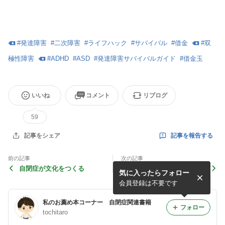
#
発達障害
#
二次障害
#
ライフハック
#
サバイバル
#
借金
#
双
極性障害
#
ADHD
#
ASD
#
発達障害サバイバルガイド
#
借金玉
いいね
コメント
リブログ
59
記事を報告する
記事をシェア
前の記事
次の記事
自閉症が文化をつくる
「発達障害かも？」という人
気に入ったらフォロー
のための「生きづらさ」解消
ライフハック
会員登録は不要です
私のお薦め本コーナー 自閉症関連書籍
フォロー
tochitaro