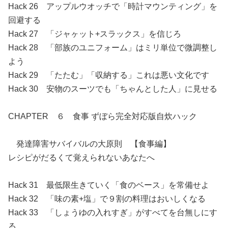
Hack 26 アップルウオッチで「時計マウンティング」を
回避する
Hack 27 「ジャヶット+スラックス」を信じろ
Hack 28 「部族のユニフォーム」はミリ単位で微調整し
よう
Hack 29 「たたむ」「収納する」これは悪い文化です
Hack 30 安物のスーツでも「ちゃんとした人」に見せる
CHAPTER ６ 食事 ずぼら完全対応版自炊ハック
発達障害サバイバルの大原則 【食事編】
レシピがだるくて覚えられないあなたへ
Hack 31 最低限生きていく「食のベース」を常備せよ
Hack 32 「味の素+塩」で９割の料理はおいしくなる
Hack 33 「しょうゆの入れすぎ」がすべてを台無しにす
る