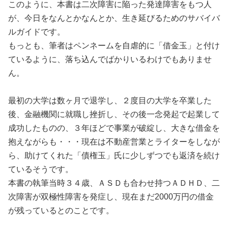
このように、本書は二次障害に陥った発達障害をもつ人
が、今日をなんとかなんとか、生き延びるためのサバイバ
ルガイドです。
もっとも、筆者はペンネームを自虐的に「借金玉」と付け
ているように、落ち込んでばかりいるわけでもありませ
ん。
最初の大学は数ヶ月で退学し、２度目の大学を卒業した
後、金融機関に就職し挫折し、その後一念発起で起業して
成功したものの、３年ほどで事業が破綻し、大きな借金を
抱えながらも・・・現在は不動産営業とライターをしなが
ら、助けてくれた「債権玉」氏に少しずつでも返済を続け
ているそうです。
本書の執筆当時３４歳、ＡＳＤも合わせ持つＡＤＨＤ、二
次障害が双極性障害を発症し、現在まだ2000万円の借金
が残っているとのことです。