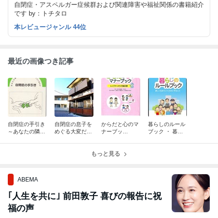
自閉症・アスペルガー症候群および関連障害や福祉関係の書籍紹介
です by：トチタロ
本レビュージャンル 44位
最近の画像つき記事
自閉症の手引き
自閉症の息子を
からだと心のマ
暮らしのルール
～あなたの隣の
めぐる大変だけ
ナーブッ
ブック ・ 暮ら
レインマンを知
どフツーの日々
ク ・ Let's!!
しのルールブッ
っていますか～
からだ探検隊
クの使い方
もっと見る
ABEMA
｢人生を共に｣ 前田敦子 喜びの報告に祝
福の声