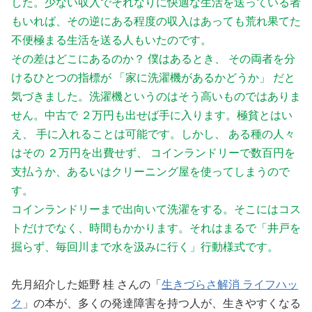
した。少ない収入でそれなりに快適な生活を送っている者
もいれば、その逆にある程度の収入はあっても荒れ果てた
不便極まる生活を送る人もいたのです。
その差はどこにあるのか？ 僕はあるとき、 その両者を分
けるひとつの指標が 「家に洗濯機があるかどうか」 だと
気づきました。洗濯機というのはそう高いものではありま
せん。中古で ２万円も出せば手に入ります。極貧とはい
え、 手に入れることは可能です。しかし、 ある種の人々
はその ２万円を出費せず、 コインランドリーで数百円を
支払うか、あるいはクリーニング屋を使ってしまうので
す。
コインランドリーまで出向いて洗濯をする。そこにはコス
トだけでなく、時間もかかります。それはまるで「井戸を
掘らず、毎回川まで水を汲みに行く」行動様式です。
先月紹介した姫野 桂 さんの「
生きづらさ解消 ライフハッ
ク
」の本が、多くの発達障害を持つ人が、生きやすくなる