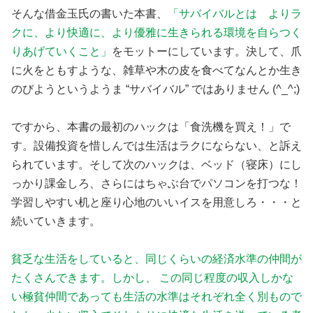
そんな借金玉氏の書いた本書、
「サバイバルとは よりラ
クに、より快適に、より優雅に生きられる環境を自らつく
りあげていくこと」
をモットーにしています。決して、爪
に火をともすような、雑草や木の皮を食べてなんとか生き
のびようというようま “サバイバル” ではありません (^_^;)
ですから、本書の最初のハックは「食洗機を買え！」で
す。設備投資を惜しんでは生活はラクにならない、と訴え
られています。そして次のハックは、ベッド（寝床）にし
っかり課金しろ、さらにはちゃぶ台でパソコンを打つな！
学習しやすい机と座り心地のいいイスを用意しろ・・・と
続いていきます。
貧乏な生活をしていると、同じくらいの経済水準の仲間が
たくさんできます。しかし、 この同じ程度の収入しかな
い極貧仲間であっても生活の水準はそれぞれ全く別もので