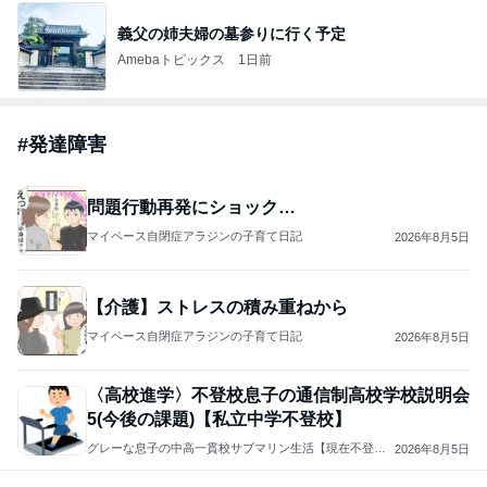
義父の姉夫婦の墓参りに行く予定
Amebaトピックス
1日前
#
発達障害
問題行動再発にショック…
マイペース自閉症アラジンの子育て日記
2026年8月5日
【介護】ストレスの積み重ねから
マイペース自閉症アラジンの子育て日記
2026年8月5日
〈高校進学〉不登校息子の通信制高校学校説明会
5(今後の課題)【私立中学不登校】
グレーな息子の中高一貫校サブマリン生活【現在不登
2026年8月5日
校】