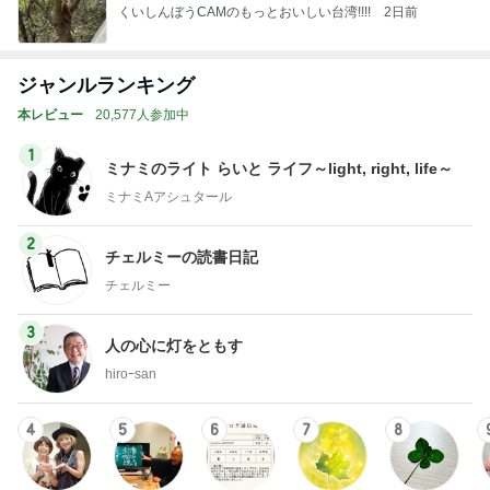
くいしんぼうCAMのもっとおいしい台湾!!!!
2日前
ジャンルランキング
本レビュー
20,577人参加中
1
ミナミのライト らいと ライフ～light, right, life～
ミナミAアシュタール
2
チェルミーの読書日記
チェルミー
3
人の心に灯をともす
hiroｰsan
4
5
6
7
8