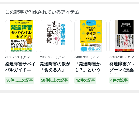
この記事でPickされているアイテム
Amazon（アマゾ
Amazon（アマゾ
Amazon（アマゾ
Amazon（アマゾ
ン）
ン）
ン）
ン）
発達障害サバイ
発達障害の僕が
「発達障害か
発達障害グレ
バルガイド――
「食える人」に
も？」という人
ゾーン (扶桑社
「あたりまえ」
変わった すごい
のための「生き
新書)
50件以上の記事
50件以上の記事
42件の記事
4件の記事
がやれない僕ら
仕事術
づらさ」解消ラ
がどうにか生き
イフハック
ていくコツ４７