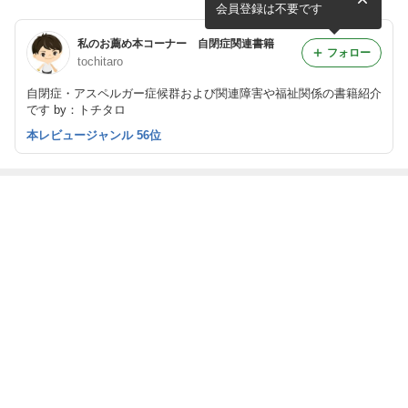
構造化のための支援ツール：
会員登録は不要です
個別編/集団編
私のお薦め本コーナー 自閉症関連書籍
フォロー
tochitaro
自閉症・アスペルガー症候群および関連障害や福祉関係の書籍紹介
です by：トチタロ
本レビュージャンル 56位
最近の画像つき記事
自閉症の手引き
自閉症の息子を
からだと心のマ
暮らしのルール
～あなたの隣の
めぐる大変だけ
ナーブッ
ブック ・ 暮ら
レインマンを知
どフツーの日々
ク ・ Let's!!
しのルールブッ
っていますか～
からだ探検隊
クの使い方
もっと見る