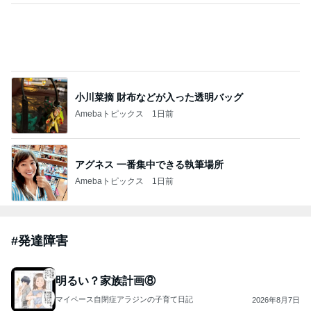
飯島直子「イライラ」投稿に様々な声
Amebaトピックス
1日前
2026/07/28(K) 4本
何でかな？何でだろ？
10日前