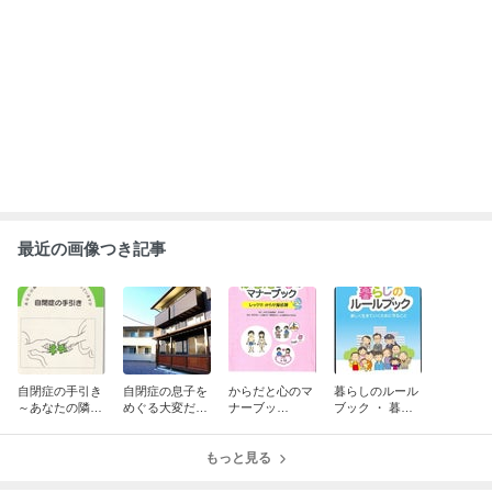
ABEMA
神田うの「自分でもアル中だと思う」
酒漬け生活
この記事でPickされているアイテム
Amazon（アマゾ
Amazon（アマゾ
Amazon（アマゾ
Amazon（アマゾ
ン）
ン）
ン）
ン）
イラスト図解
イラスト図解 発
わかってほしい!
「発達障害」
発達障害の子ど
達障害の子ども
気になる子
けで子どもを
もの生活の工夫
の心と行動がわ
ないで その子
14件の記事
50件以上の記事
1件の記事
11件の記事
と伸ばす言葉が
かる本
「不可解」を
け
解する (SB新書