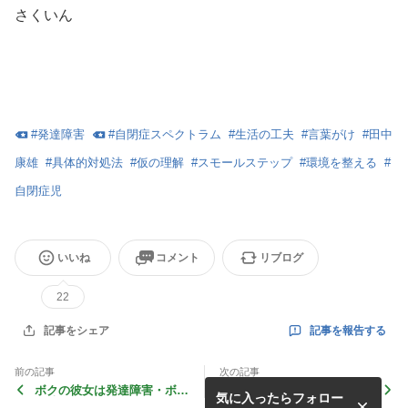
さくいん
#
発達障害
#
自閉症スペクトラム
#
生活の工夫
#
言葉がけ
#
田中
康雄
#
具体的対処法
#
仮の理解
#
スモールステップ
#
環境を整える
#
自閉症児
いいね
コメント
リブログ
22
記事を報告する
記事をシェア
前の記事
次の記事
ボクの彼女は発達障害・ボク
自閉スペクトラム症のある子
気に入ったらフォロー
の彼女は発達障害 ２
の「できる」をかなえる！