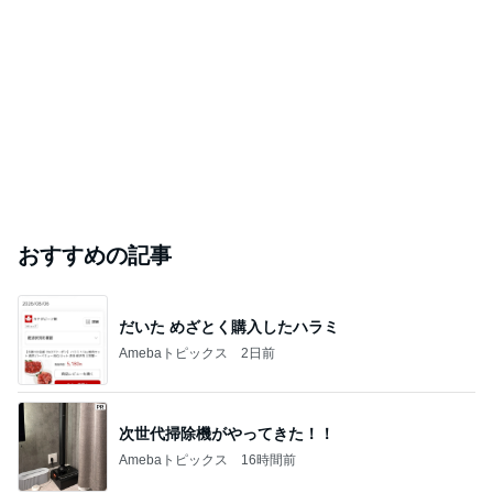
【中学受験】転塾？中学受験撤退？中受の沼にハ
マらないためのボリュームゾーン以下の親の決断
力。
坂田幸司教育研究所 36年目プロ家庭教師の視点 中学
2026年8月7日
受験 個別指導 発達障害 伴走の仕方 不登校 子育
て 幼児教育 非認知能力
このハッシュタグの記事を見る
芸能人・有名人ブログ TOPへ
｢海のはじまり｣子役の現在に｢美人さん｣
Amebaトピックス
2日前
悲しすぎて立ち直れない。
クロオフィシャルブログPowered by Ameba
23時間前