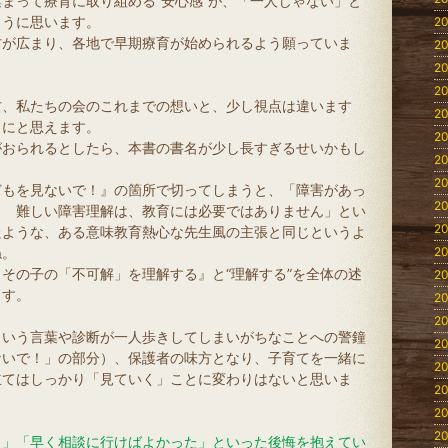
まって療育に取り組める“安心感”が、「一人じゃない」と
ように思います。
20
方が広まり、各地で早期療育が始められるよう願っていま
20
20
20
方、私たちの会のこれまでの想いと、少し視点は違います
20
うにと思えます。
20
がおられるとしたら、本書の書名が少し長すぎるせいかもし
20
20
どもを見ないで！』の箇所で切ってしまうと、「障害があっ
20
！ 難しい障害理解は、教育には必要ではありません」とい
20
たような、ある意味教育熱心な先生風の主張と同じというよ
ね。
20
その子の「不可解」を理解する』と“理解する”を全体の述
20
ます。
20
20
という言葉や診断が一人歩きしてしまいがちなことへの警鐘
20
ないで！」の部分）、保護者の味方となり、子育てを一緒に
20
立てはしっかり「見ていく」ことに変わりはないと思いま
20
20
20
・」「早く相談に行けばよかった」といった後悔を抱えてい