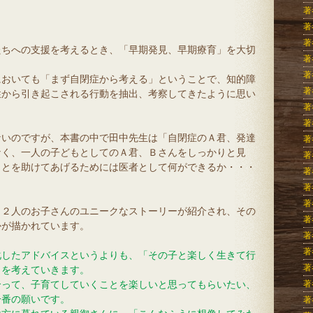
著
著
著
たちへの支援を考えるとき、「早期発見、早期療育」を大切
著
著
においても「まず自閉症から考える」ということで、知的障
著
性から引き起こされる行動を抽出、考察してきたように思い
著
著
ないのですが、本書の中で田中先生は「自閉症のＡ君、発達
著
なく、一人の子どもとしてのＡ君、Ｂさんをしっかりと見
著
ことを助けてあげるためには医者として何ができるか・・・
著
著
著
１２人のお子さんのユニークなストーリーが紹介され、その
著
かが描かれています。
著
著
化したアドバイスというよりも、「その子と楽しく生きて行
著
とを考えていきます。
合って、子育てしていくことを楽しいと思ってもらいたい、
著
一番の願いです。
著