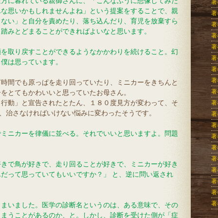
途方に暮れている親御さんに、「こんなふうに想像してみた
著
んな思いかもしれませんよね」という提案をすることで、親
著
きない」と自分を責めたり、落ち込んだり、育児を放棄すら
著
し踏みとどまることができればよいなと思います。
著
著
顔を取り戻すことができるようなかかわりを続けること。幻
著
、僕は思っています。
著
著
何時間でも原っぱを走り回っていたり、ミニカーをきちんと
著
子をとてもかわいいと思っていたお母さん。
り行動」と宣告されたとたん、１８０度見方が変わって、そ
著
り、治さなければいけない悩みに変わったそうです。
著
著
でミニカーを律儀に並べる。それでいいと思いますよ。問題
著
著
著
好きで鳥が好きで、走り回ることが好きで、ミニカーが好き
著
だって思っていてもいいですか？」 と、逆に問い返され
著
著
著
しまいました。医学の診断名というのは、ある意味で、その
しまうことがあるのか、と。しかし、診断を受けた側が「症