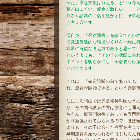
った丁寧な支援は行える、という考
葉が出にくい、偏食が激しい・・・
判断や診断の命名を急がずに、その
う考え方です。
僕自身、「発達障害」を診立てたい
て発達促進的な環境づくりを一緒に
非常に有益な考え方であると思って
というよりも、「その子の状態に合
ポイントを明らかにし、今必要な応
とができます。
これは、「確定診断の前であっても
れ、療育が開始できる」という赤磐
なにしろ岡山では児童精神科医など
り、その間保護者の方は療育にも通
ちろん、療育開始後であっても専門
かり勉強されておられるので、ほぼ
よりも、その子に合った療育を考え
早期療育を始められるのはもちろん