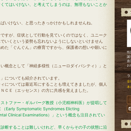
なくてはいけない、と考えてしまうのは、無理もないことか
ればいけない、と思ったきっかけかもしれませんね。
者ですが、症状として行動を見ていくのではなく、ユニーク
んでいくという姿勢も忘れないようにしないといけません
始めた「ぐんぐん」の療育ですから、保護者の想いや願いに
性
誕
血
しい概念として「神経多様性（ニューロダイバシティ）」と
お
ラ
）」についても紹介されています。
全
ティについては最近耳にすることも増えてきましたが、個人
本
ＥＮＣＥ（エッセンス）の方に共感を覚えました。
リストファー・ギルバーグ教授（小児精神科医）が提唱して
Symptomatic Syndromes Elicting
ppmental Clinical Examinations）」という概念も注目されてい
定診断することは難しいけれど、早くからその子の状態に沿