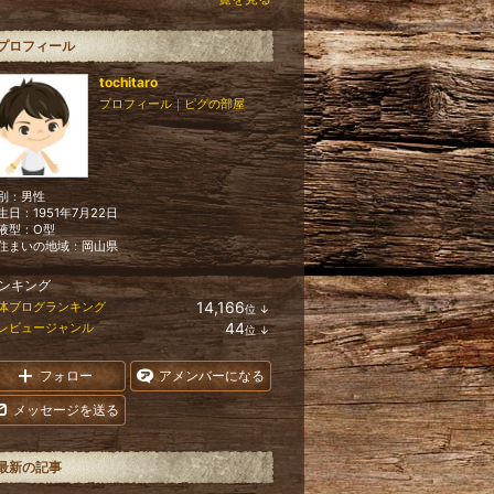
プロフィール
tochitaro
プロフィール
｜
ピグの部屋
別：
男性
生日：
1951年7月22日
液型：
O型
住まいの地域：
岡山県
ンキング
14,166
体ブログランキング
位
↓
ラ
44
レビュージャンル
位
↓
ン
ラ
キ
ン
ン
キ
フォロー
アメンバーになる
グ
ン
下
グ
メッセージを送る
降
下
降
最新の記事