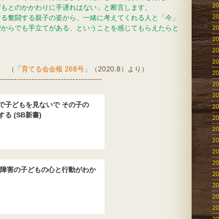
20
どもとのかかわりに手遅れはない」と断言します。
20
する奮闘する親子の姿から、一緒に考えてくれる人と「今」
階からでも手立てがある、ということを感じてもらえたらと
20
20
20
20
「
育てる会会報 268号
」（2020.8）より）
20
-----------------------------------
20
20
で子どもを見ないで その子の
20
る (SB新書)
20
20
20
20
20
達障害の子どもの心と行動がわか
20
20
20
20
20