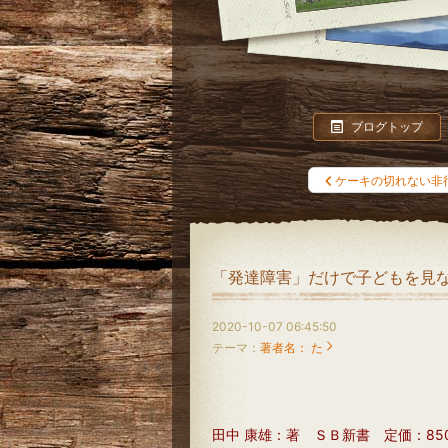
ブログトップ
ケーキの切れない非
「発達障害」だけで子どもを見な
2020-10-07 06:45:50
テーマ：
著者名： た
田中 康雄：著 ＳＢ新書 定価：850円