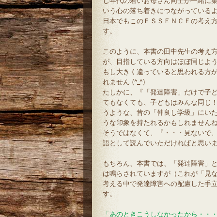
じ年代の若いお母さん同士が一緒に集
いう心の落ち着きにつながっている
日本でもこのＥＳＳＥＮＣＥの考え
す。
このように、本書の田中先生の考え
が、目指している方向はほぼ同じよ
もし大きく違っていると思われる方
れません (^_^)
たしかに、『「発達障害」だけで子
てもなくても、子どもはみんな同じ
うような、昔の「仲良し学級」にい
うな印象を持たれるかもしれません
そうではなくて、『・・・見ないで、
語として読んでいただければと思い
もちろん、本書では、「発達障害」
は鳴らされていますが（これが「見
考える中で発達障害への配慮した手
す。
「あのときこうしなかったから・・