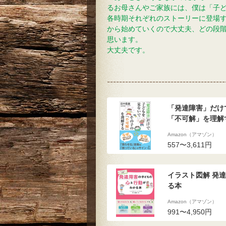
るお母さんやご家族には、僕は「子
各時期それぞれのストーリーに登場
から始めていくので大丈夫、どの段
思います。
大丈夫です。
（
---------------------------------------
「発達障害」だけ
「不可解」を理解す
Amazon（アマゾン）
557〜3,611円
イラスト図解 発
る本
Amazon（アマゾン）
991〜4,950円