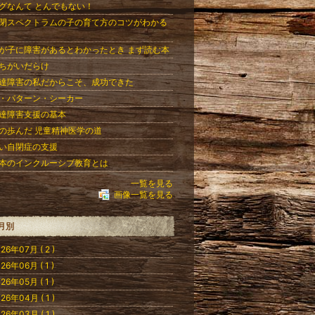
グなんて とんでもない！
閉スペクトラムの子の育て方のコツがわかる
が子に障害があるとわかったとき まず読む本
ちがいだらけ
達障害の私だからこそ、成功できた
・パターン・シーカー
達障害支援の基本
の歩んだ 児童精神医学の道
い自閉症の支援
本のインクルーシブ教育とは
一覧を見る
画像一覧を見る
月別
26年07月 ( 2 )
26年06月 ( 1 )
26年05月 ( 1 )
26年04月 ( 1 )
26年03月 ( 1 )