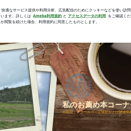
価されない現実
芸能人ブログ
人気ブログ
新規登録
解する | 私のお薦め本コーナー 自閉症関連書籍
私のお薦め本コーナ
自閉症・アスペルガー症候群および関連障害