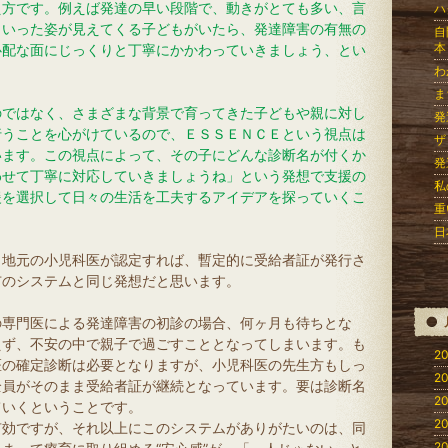
え方です。例えば発達の早い段階で、動きがとても多い、言
ハ
といった姿が見えてくる子どもがいたら、発達障害の有無の
自
本
心配な面にじっくりと丁寧にかかわっていきましょう、とい
わ
ま
のではなく、さまざまな背景で育ってきた子どもや親に対し
発
行うことを心がけているので、ＥＳＳＥＮＣＥという視点は
ザ
います。この視点によって、その子にどんな診断名が付くか
発
わせて丁寧に対応していきましょうね」という発想で支援の
私
援を選択して日々の生活を工夫するアイデアを探っていくこ
重
日
、地元の小児科医が認定すれば、暫定的に受給者証が発行さ
市のシステムと同じ発想だと思います。
の専門医による発達障害の初診の場合、何ヶ月も待ちとな
えず、不安の中で親子で過ごすこととなってしまいます。も
20
医の確定診断は必要となりますが、小児科医の先生方もしっ
20
全員がそのまま受給者証が継続となっています。要は診断名
20
ていくということです。
20
有効ですが、それ以上にこのシステムがありがたいのは、同
20