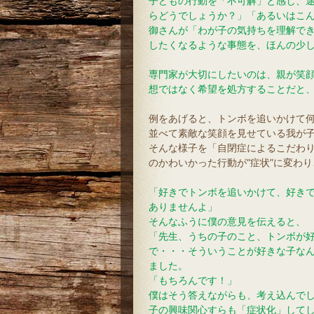
子どもの行動を「不可解」と感じ、
らどうでしょうか？」「あるいはこ
御さんが「わが子の気持ちを理解で
したくなるような事態を、ほんの少
専門家が大切にしたいのは、親が笑
想ではなく希望を処方することだと
例をあげると、トンボを追いかけて
並べて素敵な笑顔を見せている我が
そんな様子を「自閉症によるこだわ
のかわいかった行動が“症状”に変わ
「好きでトンボを追いかけて、好き
ありませんよ」
そんなふうに僕の意見を伝えると、
「先生、うちの子のこと、トンボが
で・・・そういうことが好きな子なん
ました。
「もちろんです！」
僕はそう答えながらも、考え込んで
子の興味関心すらも「症状化」して