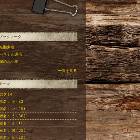
ブックマーク
名順索引
っちゃん通信
閉の北斗星
一覧を見る
テーマ
グ ( 4 )
者名： あ ( 33 )
者名： い ( 26 )
者名： う ( 36 )
者名： え ( 17 )
者名： お ( 32 )
者名： か ( 23 )