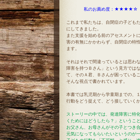
私のお薦め度：★★★★☆
これまで私たちは、自閉症の子ども
にしてきました。
また支援を始める前のアセスメント
害の有無にかかわらず、自閉症の特
ます。
それはそれで間違っているとは思わ
障害を持つＢさん」という見方では
て、そのＡ君、Ｂさんが困っている
そんな視点で書かれています。
本書では乳児期から学童期までの、
行動をどう捉えて、どう接していく
ストーリーの中では、発達障害に特
くためにはどうしたら？」というこ
お父さん、お母さんがその子とつき
元気になってもらいたいというのが