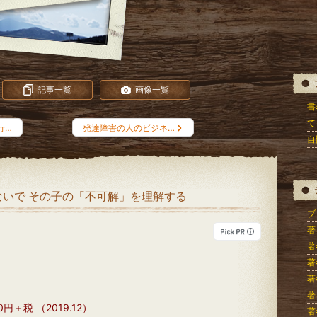
記事一覧
画像一覧
書
て
行…
発達障害の人のビジネ…
自
いで その子の「不可解」を理解する
ブロ
著
著
著
著
著
＋税 （2019.12）
著