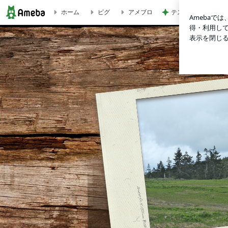
ホーム
ピグ
アメブロ
テストはできても評
「発達障害」だけで子どもを見ないで その子の「不可解」を理