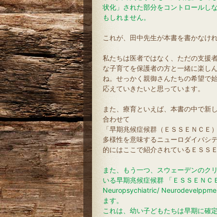
状化」された部分をコントロールし
もしれません。
これが、田中先生が本書を書かなけ
私たちは医者ではなく、ただの支援
な子育てを保護者の方と一緒に楽し
ね。せっかく親御さんたちの希望で
応えていきたいと思っています。
また、療育といえば、本書の中で新
合わせて
「早期兆候症候群（ＥＳＳＥＮＣＥ
多様性を意味するニューロダイバシ
的にはここで紹介されているＥＳＳ
また、もう一つ、スウェーデンのク
いる早期兆候症候群 「ＥＳＳＥＮＣＥ（Early 
Neuropsychiatric/ Neurodevel
ます。
これは、幼い子どもたちは早期に確