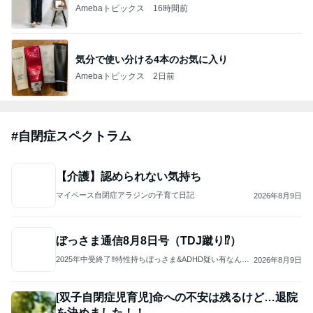
ジャンルランキング
本レビュー
20,580人参加中
1
ミナミのライト らいと ライフ～light, right, life～
ミナミAアシュタール
2
チェルミーの読書日記
チェルミー
3
人の心に灯をともす
hiroｰsan
4
5
6
7
8
Librarian Night
かわいいきょ
もちこの本に
40代主婦のさ
乱読家ぽちん
bird
うこちゃんブ
囲まれてるブ
さやかな推し
の独り言
ログ
ログ
時間