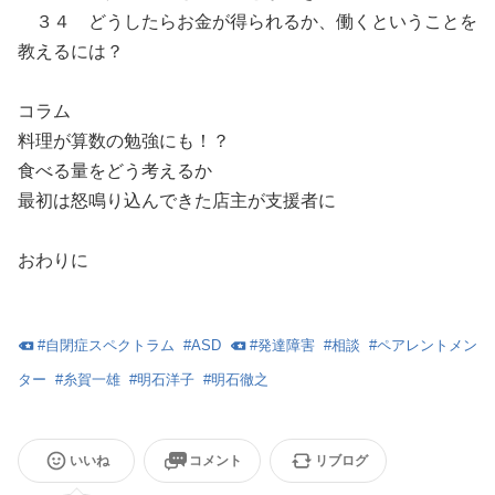
３４ どうしたらお金が得られるか、働くということを
教えるには？
コラム
料理が算数の勉強にも！？
食べる量をどう考えるか
最初は怒鳴り込んできた店主が支援者に
おわりに
#
自閉症スペクトラム
#
ASD
#
発達障害
#
相談
#
ペアレントメン
ター
#
糸賀一雄
#
明石洋子
#
明石徹之
いいね
コメント
リブログ