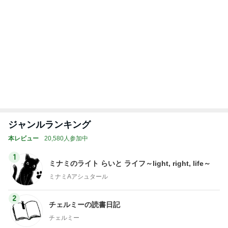
Amebaトピックス
1日前
記事を読む
トップブロガーランキング
ペット
ファッション
1
1
妻です。ママです
しろとくろしろ
です。
たまねぎ
eri.
2
2
母さんは今日も世話を
40代からの大人
やく
アルを品良く着こ
ファッションブロ
藤緒 ミルカ
えりん