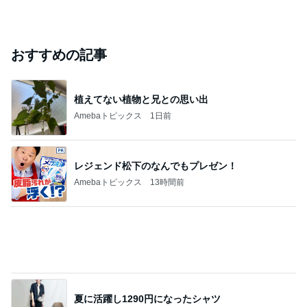
芸能人・有名人ブログ TOPへ
人気芸人 離婚発表の5日後に家族写真を投稿
Amebaトピックス
19時間前
実家で晩ご飯
だいたひかるオフィシャルブログ Powered by Ame
1日前
ba
元天才子役 29歳の現在に衝撃の声
Amebaトピックス
23時間前
ありがとうございます
市川團十郎白猿オフィシャルB
5日前