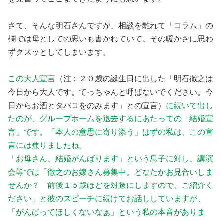
さて、そんな明石さんですが、相談を離れて「コラム」の
欄では母としての思いも書かれていて、その暖かさに思わ
ずクスッとしてしまいます。
この大人宣言
（注：２０歳の誕生日に出した「明石徹之は
今日から大人です。てっちゃんと呼ばないでください。今
日からお酒とタバコをのみます」との宣言）
に続いて出し
たのが、グループホームを退去するにあたっての「結婚宣
言」です。「本人の意思に寄り添う」はずの私は、この宣
言には焦りましたね。
「お母さん、結婚がんばります」という息子に対し、講演
会等では「徹之のお嫁さん募集中。どなたかお見合いしま
せんか？ 前後１５歳ほどを対象にしますので、ご紹介く
ださい」と彼のスピーチに続けてお話ししていますが、
「がんばってほしくないなぁ」という私の本音がありま