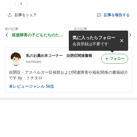
4
記事を報告する
記事をシェア
前の記事
次の記事
発達障害の子どもたちのため
ちょっとしたことでうまくい
気に入ったらフォロー
の お仕事図鑑
く 発達障害の人が上手に働
くための本
会員登録は不要です
私のお薦め本コーナー 自閉症関連書籍
フォロー
tochitaro
自閉症・アスペルガー症候群および関連障害や福祉関係の書籍紹介
です by：トチタロ
本レビュージャンル 56位
最近の画像つき記事