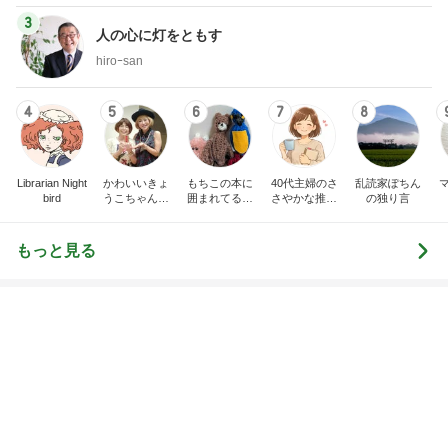
3
3
白柴 『きなこ』 のお気
銀の滴降る降るま
楽ブログ
に・・・
ひろ☆みき
illallan
もっと見る
オフィシャルブロガーランキング
総合ランキング
すべて見る
1
2
3
市川團十郎白
小林麻央
だいたひかる
桃
クロ
猿
急上昇ランキング
すべて見る
1
2
3
4
5