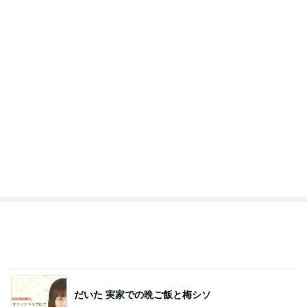
加藤紀子
Sakurashimeji
真飛聖
尼子勝紀
モーニング
娘。'26 天気組
新登場ランキング
すべて見る
1
2
3
4
5
BEYOOOOO
島倉りか
ゆうこりん
MOMIママ
石 安伊
NDS