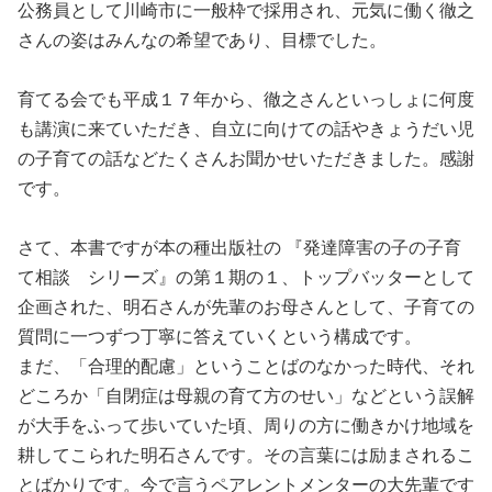
公務員として川崎市に一般枠で採用され、元気に働く徹之
さんの姿はみんなの希望であり、目標でした。
育てる会でも平成１７年から、徹之さんといっしょに何度
も講演に来ていただき、自立に向けての話やきょうだい児
の子育ての話などたくさんお聞かせいただきました。感謝
です。
さて、本書ですが本の種出版社の 『発達障害の子の子育
て相談 シリーズ』の第１期の１、トップバッターとして
企画された、明石さんが先輩のお母さんとして、子育ての
質問に一つずつ丁寧に答えていくという構成です。
まだ、「合理的配慮」ということばのなかった時代、それ
どころか「自閉症は母親の育て方のせい」などという誤解
が大手をふって歩いていた頃、周りの方に働きかけ地域を
耕してこられた明石さんです。その言葉には励まされるこ
とばかりです。今で言うペアレントメンターの大先輩です