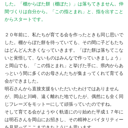
した。「棚からぼた餅（棚ぼた）」は落ちてきません。仲
間づくりは自分から。「この指とまれ」と、指を出すこと
からスタートです。
２０年前に、私たちが育てる会を作ったときも同じ思いで
した。棚からぼた餅を待っていても、その間に子どもたち
はどんどん大きくなっていきます。「ぼた餅は落ちてこな
いと覚悟して、ないものはみんなで作っていきましょう」
と岡山でも、「この指とまれ」と挙げた手に、県内からあ
っという間に多くのお母さんたちが集まってくれて育てる
会ができました。
明石さんから直接支援をいただいたわけではありません
が、岡山と川崎、遠く離れた地でしたが、偶然にも全く同
じフレーズをモットーにして頑張っていたのですね。
そして育てる会がようやく軌道にのり始めた平成１７年に
は明石さんを岡山にお招きし、その精神とバイタリティー
を見習ってここまできたようにも思います。