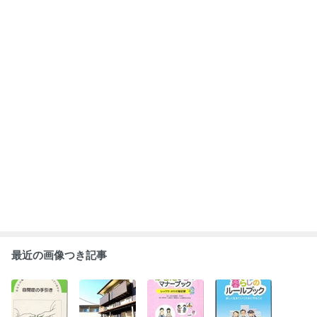
自閉症の手引き
自閉症の息子を
からだと心のマ
暮らしのルール
～あなたの隣の
めぐる大変だけ
ナーブッ
ブック ・ 暮ら
レインマンを知
どフツーの日々
ク ・ Let's!!
しのルールブッ
っていますか～
からだ探検隊
クの使い方
もっと見る
ABEMA
神田うの「神様を恨んだ」3度の流産と
不妊治療